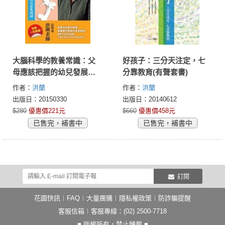
大腦科學的教養常識：父
好孩子：三分天注定，七
母應該把握的幼兒發展關
分靠教育(有聲套書)
鍵
作者：
洪蘭
作者：
洪蘭
出版日：20150330
出版日：20140612
$280
優惠價221元
$660
優惠價458元
已售完，補書中
已售完，補書中
訂閱
花園快訊
︱
FAQ
︱
大量團購
︱
隱私權政策
︱
防詐騙提醒
客服信箱
︱客服專線：(02) 2500-7718
■ 版權所有，禁止轉載 ■