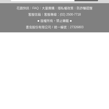
花園快訊
︱
FAQ
︱
大量團購
︱
隱私權政策
︱
防詐騙提醒
客服信箱
︱客服專線：(02) 2500-7718
■ 版權所有，禁止轉載 ■
書虫股份有限公司 / 統一編號：27326803