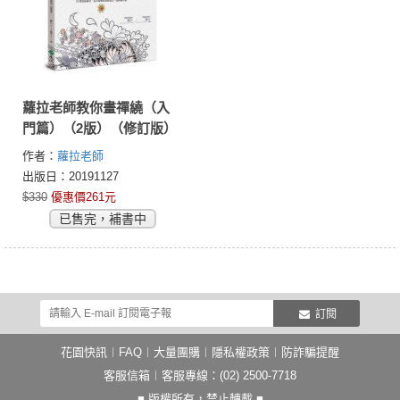
蘿拉老師教你畫禪繞（入
門篇）（2版）（修訂版）
作者：
蘿拉老師
出版日：20191127
$330
優惠價261元
已售完，補書中
訂閱
花園快訊
︱
FAQ
︱
大量團購
︱
隱私權政策
︱
防詐騙提醒
客服信箱
︱客服專線：(02) 2500-7718
■ 版權所有，禁止轉載 ■