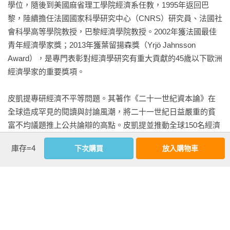
學位，隨後到美國麻省理工學院經濟系任教，1995年返回巴
輝煌三十年創造（稅收）收入

爬梳資本主義。這是一次大膽而成功的賭注。」──書評網站
黎，陸續擔任法國國家科學研究中心（CNRS）研究員、法國社
正向差別待遇，印度的先驅

「Bibliobs」

會科學高等學院教授，巴黎經濟學院教授。2002年獲法國最佳
企業管理，德國模式

青年經濟學家獎；2013年獲葉留揚森獎（Yrjö Jahnsson 
「克萊兒．阿萊和班亞曼．亞當（本書作者群）已經登上了珠
Award），是專門表彰對經濟學研究有重大貢獻的45歲以下歐洲
	1968年：克里斯蒂娜＆帝耶里

穆朗瑪峰。」

經濟學家的重要獎項。

從尼克森到柴契爾：「保守派革命」

──《西南報》（sudouest）書評評論

1981年：密特朗時代的開始

皮凱提專研經濟不平等問題。其著作《二十一世紀資本論》在
共產主義政權的倒塌

「我知道自己無法負擔皮凱提的書，但這本漫畫卻完全沒問
全球造成罕見的閱讀與討論風潮，將二十一世紀日益嚴重的貧
歐盟，不牢固的妥協

題。……我們跟著故事，看到一個多世紀以來的貴族家庭，如
富不均議題推上公共論辯的高點。皮凱提並推動全球150名經濟
何不斷累積自己的財富。……從歷史之眼中，我們看到了貧窮
學家跨國合作，累積資料與研究成果，形成不斷更新的「世界
	2010年：蕾雅

家庭如何不斷地貧窮，富人又是如何利用意識形態不斷地累積
庫存=4
下次購買
放入購物車
不平等資料庫」（WID.world），將全世界收入與財富分配的現
成就主義，偉大的幻覺

資本。」──Biblio讀者Mouche307

況及歷史演變資料於線上開放瀏覽。

對抗不平等，關鍵在於前分配

教育分歧的逆轉

「寫得非常巧妙，不是乾巴巴地解釋經濟學，而是以一個法國
主要著作有：《二十一世紀資本論》、《資本與意識形態》、
社會民主主義的失敗

家庭的幾代人為背景，從當時的社會和經濟角度講述他們的故
《社會主義快來吧！》、《平等簡史》（中文版將由衛城出
事，他們有什麼工作、賺多少錢等等，並追蹤家庭財富如何代
版）。
	2014年：蕾雅＆雨果

代相傳直至今日。」Amazon英國讀者	B. Freeman
