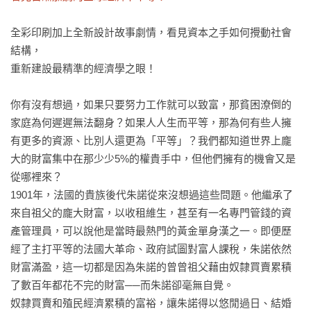
全彩印刷加上全新設計故事劇情，看見資本之手如何攪動社會
結構，

重新建設最精準的經濟學之眼！

你有沒有想過，如果只要努力工作就可以致富，那貧困潦倒的
家庭為何遲遲無法翻身？如果人人生而平等，那為何有些人擁
有更多的資源、比別人還更為「平等」？我們都知道世界上龐
大的財富集中在那少少5%的權貴手中，但他們擁有的機會又是
從哪裡來？

1901年，法國的貴族後代朱諾從來沒想過這些問題。他繼承了
來自祖父的龐大財富，以收租維生，甚至有一名專門管錢的資
產管理員，可以說他是當時最熱門的黃金單身漢之一。即便歷
經了主打平等的法國大革命、政府試圖對富人課稅，朱諾依然
財富滿盈，這一切都是因為朱諾的曾曾祖父藉由奴隸買賣累積
了數百年都花不完的財富──而朱諾卻毫無自覺。

奴隸買賣和殖民經濟累積的富裕，讓朱諾得以悠閒過日、結婚