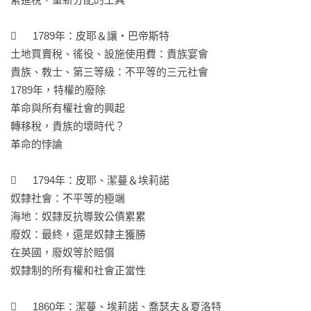
「富人會幫助窮人」的說詞跟想法如何影響今天的賦稅制度？

自由貿易與低稅率是人民的勝利還是貧富懸殊的起始？

	1789年：皮耶＆讓・巴帝斯特

土地買賣稅、徭役、設施使用費：貴族宴會

在通貨膨脹跟全球經濟越來越緊密的狀況下，台灣也將迎來懸
貴族、教士、第三等級：不平等的三元社會

殊的貧富差距，當世界局勢不斷在改變時，綜觀全局將是這個
1789年，特權的廢除

世代不可缺乏的能力！這本漫畫透過輕鬆的故事劇情，加上經
革命與所有權社會的興起

濟學大家皮凱提的深入分析，幫助在今日貧富差距擴大、經濟
轉移稅，貴族的壞時代？

不平等越趨嚴重的今日，重建你的經濟學之眼。

革命的悖論

推薦人

	1794年：皮耶、潔蔓＆埃莉諾

葉  浩｜國立政治大學政治學系副教授

奴隸社會：不平等的極端

鄭麗君｜青平台基金會董事長

海地：奴隸反抗導致公債累累

蔡蔚群｜北一女中歷史科教師

廢奴：最終，還是奴隸主獲勝

周維毅｜《小大人的公民素養課》作者、創新教學獎得主

在英國，廢奴等於賠償

吳宜蓉｜高雄師範大學教育學博士

奴隸制的所有權和社會正當性

謝哲青｜作家、知名節目主持人

──【衷心推薦】（依來函順序排列）

	1860年：潔蔓、埃莉諾、喬瑟夫＆夏洛特
