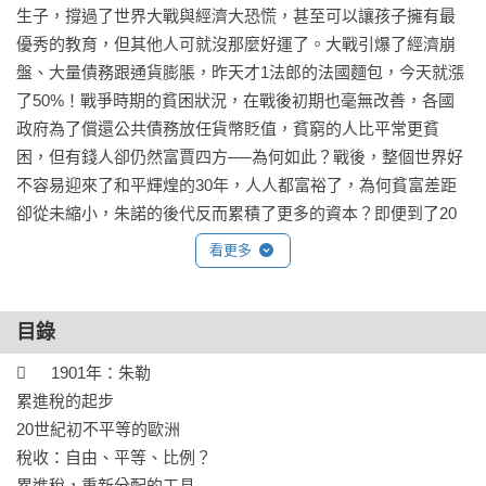
生子，撐過了世界大戰與經濟大恐慌，甚至可以讓孩子擁有最
優秀的教育，但其他人可就沒那麼好運了。大戰引爆了經濟崩
盤、大量債務跟通貨膨脹，昨天才1法郎的法國麵包，今天就漲
了50%！戰爭時期的貧困狀況，在戰後初期也毫無改善，各國
政府為了償還公共債務放任貨幣貶值，貧窮的人比平常更貧
困，但有錢人卻仍然富賈四方──為何如此？戰後，整個世界好
不容易迎來了和平輝煌的30年，人人都富裕了，為何貧富差距
卻從未縮小，朱諾的後代反而累積了更多的資本？即便到了20
世紀，為何朱諾的曾曾孫女仍然能享受最高等的教育、繼續讓
看更多
家裡的財富不斷錢滾錢？

在這本扎實又精彩的漫畫裡，將透過朱諾一家跨越8代的富裕，
帶你釐清過去200年以來的全球經濟重點──

目錄
至今我們習以為常的累進稅率是如何誕生？它和比例稅率哪裡
	1901年：朱勒

不一樣？

累進稅的起步

國家債務如何累積？為何還債與通貨膨脹息息相關？

20世紀初不平等的歐洲

凱因斯主義是什麼？為何這個思想徹底顛覆了傳統經濟思想？

稅收：自由、平等、比例？

我們的政府真的可以控制通貨膨脹嗎？

累進稅，重新分配的工具
