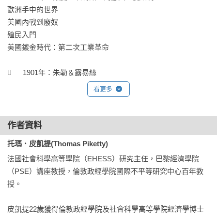
歐洲手中的世界

「本書是《資本與意識形態》的改編著作，擷取了原書的精
美國內戰到廢奴

華，展現個人財富的累積與社會資本息息相關。這個跨越200年
殖民入門

的家族故事，簡明的告訴我們為何階級難以翻轉，這便是這本
美國鍍金時代：第二次工業革命

改編的精華之處。」──葉浩，國立政治大學政治學系副教授

	1901年：朱勒＆露易絲

「《資本與意識形態》有家族故事、熟悉的歷史背景、重要的
1914年：四大老稅與卡約事件

經濟觀念，卻以最平易近人的漫畫呈現，很適合高中生閱
看更多
累進稅與第一次世界大戰

讀。」──蔡蔚群，北一女中歷史科教師

	1920年：朱勒＆安托萬

作者資料
「全球經濟不平等日益加劇，這本讓青少年和大眾得以親近經
高資產漸漸流失

濟學和不平等觀點的知識漫畫作品，能帶領我們從歷史、經濟
托瑪．皮凱提(Thomas Piketty)
凱因斯與赤字財富

思想和國家政策去反思和論辯自我觀點。」──周維毅，《小大
法國社會科學⾼等學院（EHESS）研究主任，巴黎經濟學院
新政或人民陣線：社會民主主義備受推崇

人的公民素養課》作者、創新教學獎得主

（PSE）講座教授，倫敦政經學院國際不平等研究中心百年教
授。

	1945年：埃內斯汀娜＆蓋蘭家族

「在《資本與意識形態》中，經濟學家皮凱提回顧了資本主義
通貨膨脹：對債務而言的救贖？

意識形態的歷史。現在，這本書轉變為一篇『圖文並茂的文
皮凱提22歲獲得倫敦政經學院及社會科學高等學院經濟學博士
第二次世界大戰後，所有權社會的終結

章』，藉由講述一個家庭及其兩個世紀以來的經濟命運故事來