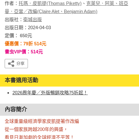
作者：
托瑪．皮凱提(Thomas Piketty)
、
克萊兒．阿萊、班亞
曼．亞當／改編(Claire Alet、Benjamin Adam)
出版社：
衛城出版
出版日期：2024-04-03
定價： 650元
優惠價：79折 514元
書虫VIP價：514元
本書適用活動
2026周年慶／外版暢銷攻略75折起！
內容簡介
全球重量級經濟學家皮凱提著作改編

從一個家族跨越200年的興盛，

看見日漸加劇的全球經濟不平等！