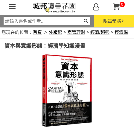
0
限量預購
您現在的位置：
首頁
＞
外版館
>
商管理財
>
經濟/趨勢
>
經濟學
資本與意識形態：經濟學知識漫畫