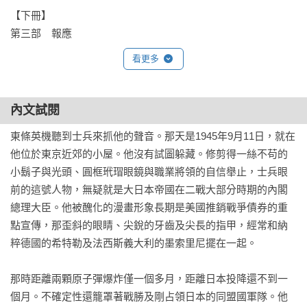
歐逸文（Evans Osnos）／《野心時代》作者

【下冊】

伊恩．布魯瑪（Ian Buruma）／《罪惡感的代價》作者

第三部　報應

羅柏．卡普蘭（Robert D. Kaplan）／《地理的復仇》作者

第24章　X先生

克里斯多福．哈定（Christopher Harding）／《東方迷戀史》作
看更多
第25章　審判日

者

第26章　引爆一噸炸藥

伊凡．湯瑪斯（Evan Thomas）／《通往投降之路》作者

第27章　東京大審判

沙茲（Philippe Sands）／《人權的條件》作者

內文試閱
第28章　意見分歧

尼爾森．萊特（John Nilsson-Wright）／劍橋大學地緣政治中心
東條英機聽到士兵來抓他的聲音。那天是1945年9月11日，就在
第29章　我完全不同意

日本及韓國計畫主持人
他位於東京近郊的小屋。他沒有試圖躲藏。修剪得一絲不苟的
第30章　法律之前人人平等

小鬍子與光頭、圓框玳瑁眼鏡與職業將領的自信舉止，士兵眼
第31章　零時又一分

前的這號人物，無疑就是大日本帝國在二戰大部分時期的內閣
第32章　默禱之人

總理大臣。他被醜化的漫畫形象長期是美國推銷戰爭債券的重
第33章　梅同志也逃不過清洗

點宣傳，那歪斜的眼睛、尖銳的牙齒及尖長的指甲，經常和納
結語　昭和殉難者

粹德國的希特勒及法西斯義大利的墨索里尼擺在一起。

謝詞

下冊註釋
那時距離兩顆原子彈爆炸僅一個多月，距離日本投降還不到一
個月。不確定性還籠罩著戰勝及剛占領日本的同盟國軍隊。他