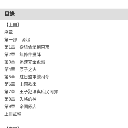
為了完整還原這場世紀大審的複雜與細緻，本書作者耗費十年
時間，考察七國史料與十八座檔案館，深入訪談多位親歷者後
目錄
代，寫出這部生動鮮明、面面俱到且氣勢恢弘的巨作。書中不
【上冊】

僅分析法律論點、涵蓋事件的前因後果，以及對當今世局的影
序章

響，更刻劃出各方參與者所面對的人性考驗。

第一部　源起

第1章　從紐倫堡到東京

這是你我都可能聽過、卻未曾真正理解的一段過去。東亞歷史
第2章　無條件投降

正在翻開新的一頁，中國或將崛起，日本希冀修憲，美國已然
第3章　迅速完全毀滅

重返亞太，新的世局正在全面展開。想必沒有哪個時刻，比現
第4章　原子之火

在更需要重新認識東京大審，那一奠定戰後秩序至今的關鍵時
第5章　駐日盟軍總司令

刻。

第6章　山雨欲來

第7章　王子犯法與庶民同罪

【線上專文推薦】

第8章　失格的神

汪宏倫（中研院社會所研究員兼副所長）

第9章　帝國飯店

阿潑（文字工作者）

上冊註釋

張國城（臺北醫學大學通識教育中心教授）

野島剛（作家、日本資深媒體人）
