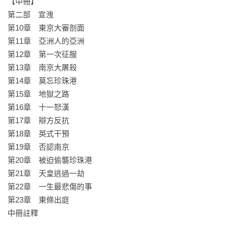
【中冊】

陳宜中（中研院人社中心研究員）

第二部　宣洩

陳冠任（中研院近史所助研究員）

第10章　東京大審剖面

第11章　亞洲人的亞洲

【試讀推薦】

第12章　第一次征服

伍碧雯（臺北大學歷史學系副教授）

第13章　南京大屠殺

許家馨（中研院法律所研究員）

第14章　莫忘珍珠港

彭仁郁（中研院民族所副研究員）

第15章　地獄之路

黃自進（中研院近史所兼任研究員）

第16章　十一怒漢

黃惠貞（板橋高中歷史科教師）

第17章　辯方反抗

葉浩（政治大學政治學系教授）

第18章　英式干預

劉文（中研院民族所副研究員）

第19章　否認南京

蔡蔚群（北一女中歷史科教師）

第20章　被迫偷襲珍珠港

藍適齊（政大歷史學系副教授）

第21章　天皇逃過一劫

第22章　一生最悲傷的事

【國外專業推薦】

第23章　東條出庭

芮納．米德（Rana Mitter）／《被遺忘的盟友》作者

中冊註釋

芭芭拉．德米克（Barbara Demick）／《吃佛》作者
