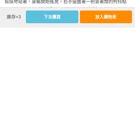
挺挺地站著，身軀開始搖晃，右手還握著一把冒著煙的柯特點
32手槍。東條左手摀著胸口，白色襯衫上淌著紅色鮮血。他很
庫存=3
下次購買
放入購物車
有效率地選擇用槍來結束自己的生命，而且是一把美國製手
槍，不是用他房間裡的三把武士刀。他舉起那把手槍，歪斜地
試圖瞄準帶頭闖入的美國少校。少校大吼一聲：「不要開
槍！」東條的槍便「噹啷」一聲掉到地上。他膝蓋一軟，癱倒
在一張安樂椅上，雙眼下垂，呼吸困難，開始流汗與咳嗽，發
出痛苦的呻吟。

看更多
東條是製造死亡的專家，但他自己的死卻搞砸了。子彈只擦過
心臟，再從左肩胛骨射出。幾名美國士兵（其中一名是來自紐
延伸內容
約布朗克斯的日裔美國人）慌亂地把他從小屋中抬到車上，急
【國內外首波讚譽】
忙送他到位於東京市中心以南橫濱的一家美軍醫院。

「作為獲獎無數的歷史學者，巴斯的高明之處，在於他沒有把
這場長達兩年半、留下總計超過四萬八千頁紀錄的東京審判，
眾人得開車穿過一片破碎的焦土。六個月前，東京有多達十萬
寫成一部枯燥的法律史、制度史或國際政治外交史。在他筆
人在一夜之間「被燒焦、煮熟、烘烤至死」（引述一名指揮大
下，這場審判成為一齣正邪交織、悲喜混雜、甚至突梯諷刺的
規模燃燒彈轟炸的美國將軍說法）。這座城市的河流已經煮
多幕劇：有序幕，有場景轉換，有主角與配角，有沉默的缺席
沸，液化的玻璃像雨點般落下。空氣中瀰漫著肉燒焦的惡臭，