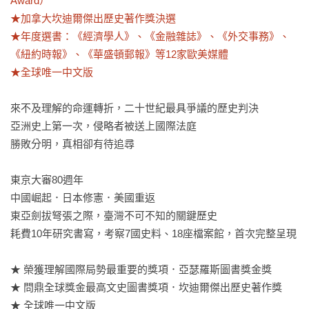
Award）

★加拿大坎迪爾傑出歷史著作獎決選

★年度選書：《經濟學人》、《金融雜誌》、《外交事務》、
《紐約時報》、《華盛頓郵報》等12家歐美媒體

★全球唯一中文版
來不及理解的命運轉折，二十世紀最具爭議的歷史判決

亞洲史上第一次，侵略者被送上國際法庭

勝敗分明，真相卻有待追尋

東京大審80週年

中國崛起．日本修憲．美國重返

東亞劍拔弩張之際，臺灣不可不知的關鍵歷史

耗費10年研究書寫，考察7國史料、18座檔案館，首次完整呈現

★ 榮獲理解國際局勢最重要的獎項．亞瑟羅斯圖書獎金獎

★ 問鼎全球獎金最高文史圖書獎項．坎迪爾傑出歷史著作獎

★ 全球唯一中文版
