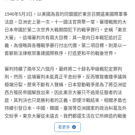
1946年5月3日，以美國為首的同盟國於東京召開遠東國際軍事
法庭。亞洲史上第一次，十一國法官齊聚一堂，審理戰敗的大
日本帝國於第二次世界大戰期間犯下的戰爭罪行，史稱「東京
大審」。這場審判共有兩大目標：其一是向日本戰犯追討正
義，為侵略與各種戰爭暴行付出代價。第二項目標，則是以一
套嶄新法律框架重建國際秩序，打造更和平的戰後世界。

審判持續了兩年又六個月，最終將二十餘名甲級戰犯定罪判
刑。然而，這場審判未能真正平息紛爭，反而導致複雜爭議與
極端分裂。歷來不斷有人聲稱，日本發動戰爭是為了將亞洲從
西方殖民帝國解放出來，因此東京大審只不過是征服者的法
庭，其判決也只是勝利者的正義。即便冷戰結束，相關矛盾也
持續引發日本、中國、韓國、臺灣等亞洲國家的政治糾葛及外
交紛爭。東京大審從未遠去，我們都還生活在它所締造的戰後
秩序。

看更多