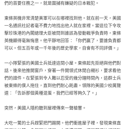
們的首要任務之一，就是圍捕有嫌疑的日本戰犯。

東條英機非常清楚美軍可以在哪裡找到他。就在前一天，美國
一名通訊社記者毫不費力地找出他人就在家裡。當這位下令攻
擊珍珠港的內閣總理大臣被問到誰該為發動戰爭負責時，東條
英機顯得毫無悔意。他平靜地回答：「你們贏了，要誰負責都
可以。但五百年或一千年後的歷史學家，自會有不同評價。」

一小隊緊張的美國士兵抵達這間小屋。東條起先拒絕與他們對
話。後來他推開窗戶，穿著一件開領式休閒白襯衫，要求看他
們的證件。在緊張到令人難以忍受的幾分鐘時間內，這群士兵
被東條的僕人拖住，直到他們耐心耗盡。領隊的美國少校厲聲
道：「告訴那個黃種混蛋，我們已經等夠久了。」

突然，美國人隱約聽到屋裡傳來一聲槍響。

大吃一驚的士兵趕緊把門踢開。他們衝進屋子裡，發現東條直