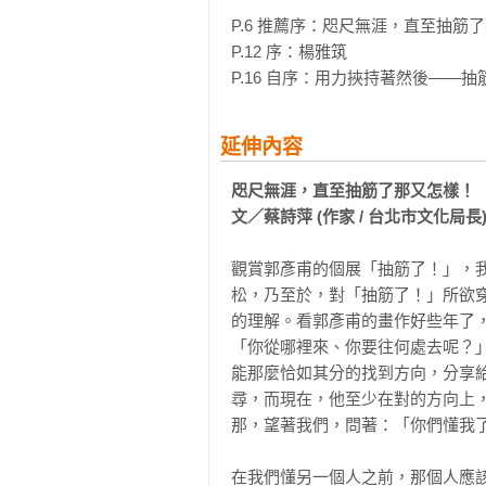
P.6 推薦序：咫尺無涯，直至抽筋了那
P.12 序：楊雅筑

P.16 自序：用力挾持著然後——抽
延伸內容
咫尺無涯，直至抽筋了那又怎樣！

文／蔡詩萍 (作家 / 台北市文化局長
觀賞郭彥甫的個展「抽筋了！」，
松，乃至於，對「抽筋了！」所欲
的理解。看郭彥甫的畫作好些年了
「你從哪裡來、你要往何處去呢？
能那麼恰如其分的找到方向，分享
尋，而現在，他至少在對的方向上
那，望著我們，問著：「你們懂我了
在我們懂另一個人之前，那個人應該要先懂