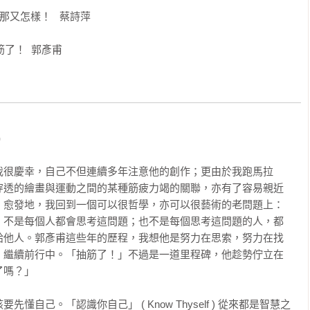
又怎樣！   蔡詩萍

筋了！  郭彥甫
)
我很慶幸，自己不但連續多年注意他的創作；更由於我跑馬拉
穿透的繪畫與運動之間的某種筋疲力竭的關聯，亦有了容易親近
，愈發地，我回到一個可以很哲學，亦可以很藝術的老問題上：
」不是每個人都會思考這問題；也不是每個思考這問題的人，都
給他人。郭彥甫這些年的歷程，我想他是努力在思索，努力在找
，繼續前行中。「抽筋了！」不過是一道里程碑，他趁勢佇立在
嗎？」

自己。「認識你自己」 ( Know Thyself ) 從來都是智慧之