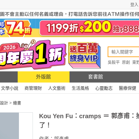
登入
吳毅平
原創
東
原創
Rewire
外版館
套書館
文學小說
商管理財
人文藝術
生活風格
心靈勵志
醫療保健
設計
>
繪畫
Kou Yen Fu：cramps ＝ 郭彥甫
了！
作者：
郭彥甫