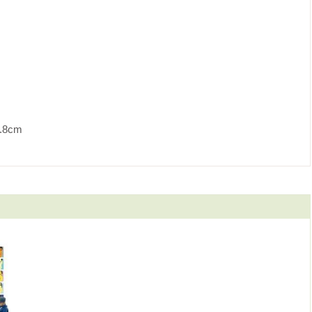
隱在自己的軀體與靈魂內。我是這樣相信的。差別只在，你有沒
發掘。這兩句話，前一句可以解釋成，你的人生機緣有時真不是
，則可以說，當我們感覺到該有一個不一樣的自己時，這份自覺
畫，後來唸書過程雖沒走上這條路，但隱隱然也沒忘卻繪畫帶給
              
！」也許我當時曾這樣回應他，當我看到他出手不凡的作品時，
一位足以成為藝術家的內在召喚吧！」他是有天份的。因為他能
畫筆刻在畫布上，讓我們看到運動員出身的他，對力的捕捉，對
；我尤其喜歡他在自己旅行移動的日常裡，關注行李箱的開箱創
就擅長觀察日常、描繪日常，並進一步寓意日常的悠久傳統。但
技巧，把一箱又一箱的行李，展佈於世人眼前：那是每個人出遠
思啊！那是在家的親人為出門者的掛心啊！

是拘泥於固定的形式，還是大膽的去穿梭於不同的形式？這便需