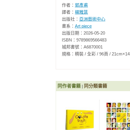
作者：
郭彥甫
譯者：
楊雅筑
每個人，都有幾種可能的種子，隱
出版社：
亞洲藝術中心
有機會去發掘，你有沒有自覺要去
書系：
Art piece
我們能選擇、能遇上的；後一句呢
出版日期：2026-05-20

你要不要挺下去！

ISBN：9789869566483

城邦書號：A6870001

我曾跟彥甫聊過天，他提過年少習
規格：精裝 / 全彩 / 96頁 / 21cm×14.8cm  
他的深層印象。「我想這是召喚吧
我內心一定是這樣感觸的。「那是
把自己的際遇，把自己的日常，用
瞬間的凝視，對成功與失落的了然
作，那是藝術家從靜物寫生以來，
同作者書籍
同分類書籍
|
郭彥甫運用了或寫實，或半抽象的
門的安排啊！那是每一家出遠門的巧
主題很清楚了，但呈現的方式呢？
要不斷的嘗試了。彥甫有段文字：
