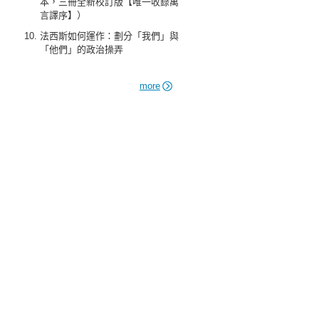
本，三冊全新校訂版【唯一收錄萬
言譯序】）
法西斯如何運作：劃分「我們」與
「他們」的政治操弄
more