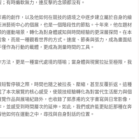
；有時癱軟無力，連反擊的念頭都沒有。

彥甫的創作，以及他如何在競技的語境之中逐步建立屬於自身的繪
亞洲藝術中心的個展，也是一個階段性的節點。十年來，他在題材
顯的運動場景，轉化為對身體感知與時間經驗的更深層探問。在本
對象，而是一種觀看世界的方式。速度、節奏與張力，成為畫面結
僅作為行動的載體，更成為測量時間的工具。

作方法，更是一種當代處境的隱喻；當身體與現實拉扯至極限，我
與短暫停頓之際，時間也隨之被拉長、壓縮，甚至反覆折返。這種
成了本次展覽的核心感受，使競技經驗轉化為對當代生活壓力與個
展覽作品與展場紀錄外，也收錄了郭彥甫的文字書寫與日常影像，
作，並感受到時間層次的延伸。如此，我們或許能更貼近那種在奔
解他如何在運動之中，尋找與自身對話的位置。