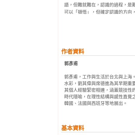
語，但難就難在，認識的過程，是
可以「頓悟」，但確定認識的方向
除，霎那之間你悟了，但接下來呢
生何嘗不是！認識「藝術家郭彥甫
你不懂他的「認識自己」、「摸索自
「藝術不只是技法，而是生命的延
作者資料
畫作的一道指引。雖然，他的技法
必須。每一位藝術家，若有階段或
郭彥甫
改造的可能。技法，的確是伴隨藝術
郭彥甫，工作與生活於台北與上海
水彩，劉其偉與席德進為其早期重
一旦提到藝術家的藝術生命，就很
其個人經驗緊密相連，涵蓋競技性
持人，到專業作畫，這一段段生命
時代隱喻，在理性結構與感性直覺
作中，出現了！演員的角色扮演、
韓國、法國與西班牙等地展出。
佇足的痕跡。對一位藝術家而言，
業藝術科班生所欠缺的生涯多變性
歡繪畫的郭彥甫，被俊帥的外表、
基本資料
一定長久以來便有著蠢蠢欲動的不
「做自己吧」、「去當一名藝術家吧