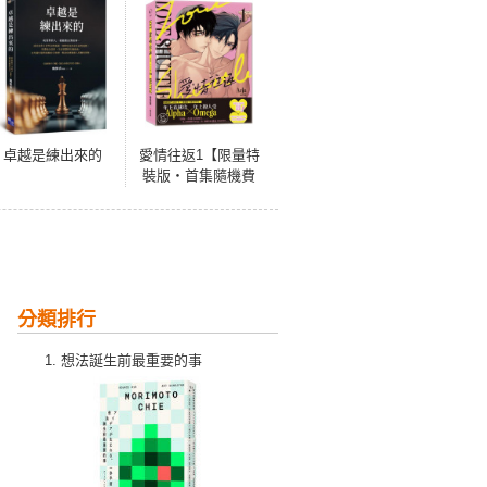
卓越是練出來的
愛情往返1【限量特
裝版・首集隨機費
洛蒙香氛片】（韓
國網漫百萬人氣
ABO作，無聖光火
辣開車！）
分類排行
想法誕生前最重要的事