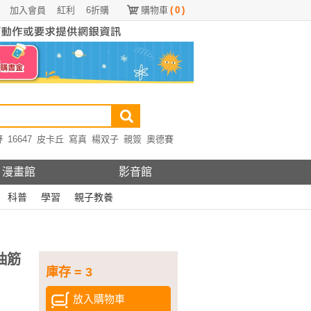
加入會員
紅利
6折購
購物車
(
0
)
野
16647
皮卡丘
寫真
楊双子
親簽
奧德賽
漫畫館
影音館
科普
學習
親子教養
：抽筋
庫存 = 3
放入購物車