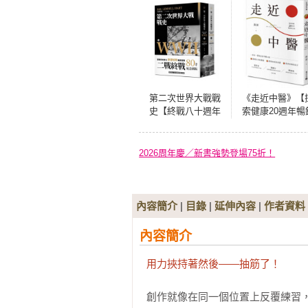
第二次世界大戰戰
《走近中醫》【
史【終戰八十週年
索健康20週年暢
紀念新版】（全二
紀念版】
冊）
2026周年慶／新書強勢登場75折！
內容簡介
|
目錄
|
延伸內容
|
作者資料
內容簡介
用力挾持著然後——抽筋了！
創作就像在同一個位置上反覆練習，