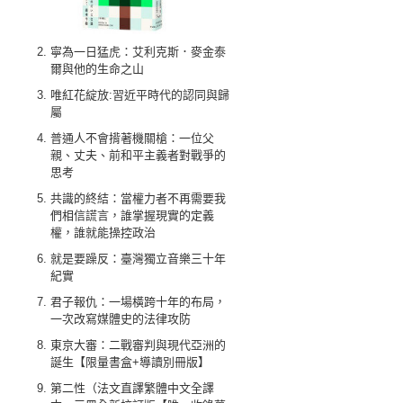
寧為一日猛虎：艾利克斯．麥金泰
爾與他的生命之山
唯紅花綻放:習近平時代的認同與歸
屬
普通人不會揹著機關槍：一位父
親、丈夫、前和平主義者對戰爭的
思考
共識的終結：當權力者不再需要我
們相信謊言，誰掌握現實的定義
權，誰就能操控政治
就是要躁反：臺灣獨立音樂三十年
紀實
君子報仇：一場橫跨十年的布局，
一次改寫媒體史的法律攻防
東京大審：二戰審判與現代亞洲的
誕生【限量書盒+導讀別冊版】
第二性（法文直譯繁體中文全譯