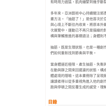
有時用力過猛，肌肉繃緊到幾乎斷裂
多年來，亞洲藝術中心持續關注郭
畫方法。「抽筋了！」是他首次於
與心境上不斷往內收束，將原本外
次展覽中，運動已不再只是描繪的
構與筆觸推進的基礎語法；身體則不
抽筋，既是生理狀態，也是一種創
們如何重新找到節奏與平衡。

當身體逼近極限，產生抽筋、失衡
在動與靜之間來回擺盪的狀態，構
體處境的隱喻。這本畫冊除了呈現
讓讀者得以從多重視角進入他的創
跑與停頓之間反覆生成的感受，理
目錄