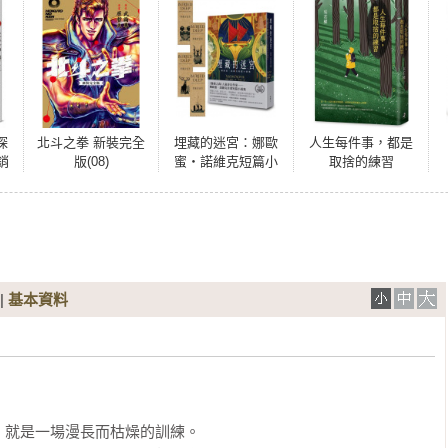
探
北斗之拳 新裝完全
埋藏的迷宮：娜歐
人生每件事，都是
銷
版(08)
蜜‧諾維克短篇小
取捨的練習
說集（《盤根之
森》當代奇幻名家
首部短篇精選，首
批限量隨書加贈精
華篇章插畫書籤）
|
基本資料
就是一場漫長而枯燥的訓練。
