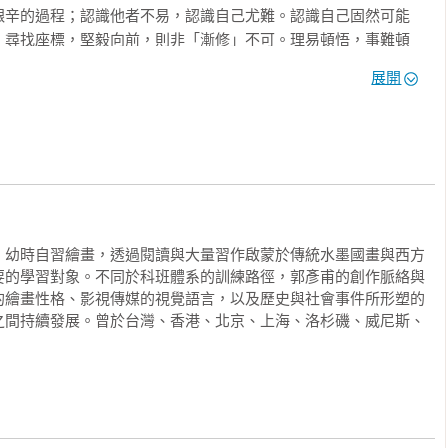
艱辛的過程；認識他者不易，認識自己尤難。認識自己固然可能
，尋找座標，堅毅向前，則非「漸修」不可。理易頓悟，事難頓
？你沒日積月累，那個悟依舊難以成道。智慧人生如此，藝術人
展開
」，要從「青年郭彥甫」開始，這不是一句廢話，而是不如此，
己」，乃至於「成就自己」的漸修地圖。

伸。」郭彥甫曾經在一場演講中，如是說。這可以是理解郭彥甫
也一直在自我蛻變。但，技法變化無疑是他藝術生命不斷延伸的
層次上的自我蛻變，他必然會在技法上，甚至於在媒材上，苦思
生命，而有機延伸的。

。幼時自習繪畫，透過閱讀與大量習作啟蒙於傳統水墨國畫與西方
要的學習對象。不同於科班體系的訓練路徑，郭彥甫的創作脈絡與
難不全視角的檢視藝術家的成長。郭彥甫從運動員，到演員、主
的繪畫性格、影視傳媒的視覺語言，以及歷史與社會事件所形塑的
的歷程，均延伸到他的創作。運動的張力、勝負的瞬間，在他創
之間持續發展。曾於台灣、香港、北京、上海、洛杉磯、威尼斯、
主持人的機智反應、做節目的四處奔波，都在他的創作裡，找到
郭彥甫缺的是專業藝術科系的養成，郭彥甫擁有的，卻是其他專
。決心要做一個藝術創作者，「自我」的認知，無疑最核心。喜
運動員的體格，掩蓋了他繪畫的天份。但，我想郭彥甫的內心，
安，俊帥不能一輩子、運動員有賞味期，他內心的召喚，肯定是
」。
