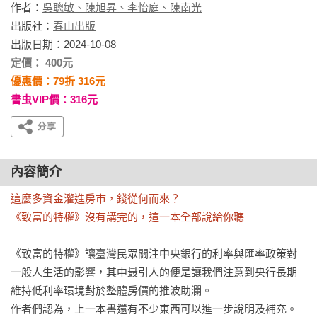
作者：
吳聰敏、陳旭昇、李怡庭、陳南光
出版社：
春山出版
出版日期：2024-10-08
定價： 400元
優惠價：79折 316元
書虫VIP價：316元
內容簡介
這麼多資金灌進房市，錢從何而來？

《致富的特權》沒有講完的，這一本全部說給你聽
《致富的特權》讓臺灣民眾關注中央銀行的利率與匯率政策對
一般人生活的影響，其中最引人的便是讓我們注意到央行長期
維持低利率環境對於整體房價的推波助瀾。

作者們認為，上一本書還有不少東西可以進一步說明及補充。