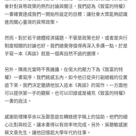
會針對貨幣政策的熱烈討論與關注，我們認為《致富的特權》
一書確實達成我們一開始所設定的目標：讓社會大眾能夠認識
進而關心臺灣的貨幣政策。

然而，對於若干總體經濟議題，不管是政策也好，或者是央行
制度相關的討論也好，我們總覺得值得再深入多講一點。於是
乎寫一本《再談》就是一個再自然不過的選擇。

另外，陳南光當時不畏譏讒，在偌大的壓力下為《致富的特
權》一書寫序，我們銘感五內。如今他已從央行副總裁的位置
退下來，我們決定邀請他加入這本《再談》的寫作，一方面他
可以提供第一手的觀察，也可以印證或是補充《致富的特權》
一書的說法。

感謝助理陳亭余以及鄭恩庭在轉錄逐字稿上的協助，他們的細
心比對與校正，讓本書得以有效率地完成。另外，吳聰敏感謝
蔡文章先生，讓他回憶起大學年代的往事。
