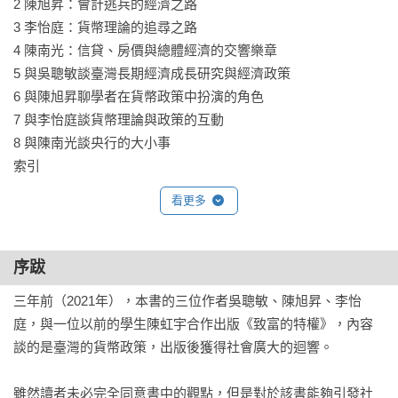
2 陳旭昇：會計逃兵的經濟之路

3 李怡庭：貨幣理論的追尋之路

4 陳南光：信貸、房價與總體經濟的交響樂章

5 與吳聰敏談臺灣長期經濟成長研究與經濟政策

6 與陳旭昇聊學者在貨幣政策中扮演的角色

7 與李怡庭談貨幣理論與政策的互動

8 與陳南光談央行的大小事

索引
看更多
序跋
三年前（2021年），本書的三位作者吳聰敏、陳旭昇、李怡
庭，與一位以前的學生陳虹宇合作出版《致富的特權》，內容
談的是臺灣的貨幣政策，出版後獲得社會廣大的迴響。

雖然讀者未必完全同意書中的觀點，但是對於該書能夠引發社