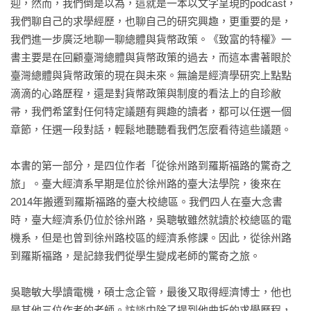
迎，然而，我們倒是以為，這就是一本以文字呈現的podcast，
我們聊自己的求學經歷，也聊自己的研究興趣，更重要的是，
我們進一步廣泛地聊一聊總體與貨幣政策。《致富的特權》一
書主要是在回顧臺灣總體與貨幣政策的過去，而這本書著眼於
臺灣總體與貨幣政策的現在與未來。無論是經濟學研究上點點
滴滴的心路歷程，還是對貨幣政策與制度的看法上的自珍敝
帚，我們希望對任何特定議題有興趣的讀者，都可以任選一個
章節，任選一段對話，輕鬆地聽聽看我們怎麼看待這些議題。

本書的第一部分，是四位作者「從徐州路到羅斯福路的驚奇之
旅」。臺大經濟系早期是位於徐州路的臺大法學院，後來在
2014年搬遷到羅斯福路的臺大校總區。我們四人在臺大念書
時，臺大經濟系仍位於徐州路，吳聰敏雖然就讀於校總區的電
機系，但是也曾到徐州路校區的經濟系修課。因此，從徐州路
到羅斯福路，是記錄我們從學生變成老師的驚奇之旅。

吳聰敏大學讀電機，碩士念企管，最後又取得經濟博士，他也
是其他三位作者的老師。訪談中除了提到他曲折的求學歷程，