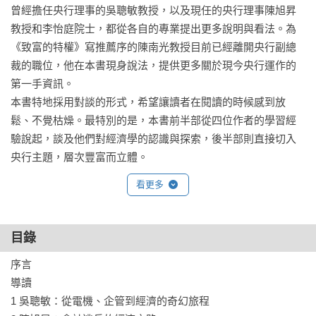
曾經擔任央行理事的吳聰敏教授，以及現任的央行理事陳旭昇
教授和李怡庭院士，都從各自的專業提出更多說明與看法。為
《致富的特權》寫推薦序的陳南光教授目前已經離開央行副總
裁的職位，他在本書現身說法，提供更多關於現今央行運作的
第一手資訊。

本書特地採用對談的形式，希望讓讀者在閱讀的時候感到放
鬆、不覺枯燥。最特別的是，本書前半部從四位作者的學習經
驗說起，談及他們對經濟學的認識與探索，後半部則直接切入
央行主題，層次豐富而立體。
看更多
目錄
序言

導讀

1 吳聰敏：從電機、企管到經濟的奇幻旅程
