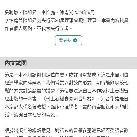
吳聰敏．陳旭昇．李怡庭．陳南光2024年9月

李怡庭與陳旭昇為央行第20屆理事會現任理事，本書內容純屬
作者個人觀點，不代表央行立場。
看更多
內文試閱
這是一本不知該如何定位的書，或許可以想成，這是來自四位
經濟學家的碎碎念。我們嘗試以對談的形式，期待能夠以較輕
鬆的方式討論嚴肅的議題。這個想法源自日本作家村上春樹曾
經出版的一本書：《村上春樹去見河合隼雄》。河合隼雄是日
本京都大學名譽教授，臨床心理學者。書的內容記錄兩人的對
話，談論日本社會的現象。

根據出版社的編輯意見，對話式的書籍在臺灣已經不受讀者歡