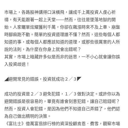
市場上，各路股神講得口沫橫飛，讓成千上萬投資人虔心祈
禱，有天能跟著一起上天堂——然而，往往是墜落地獄的開
始。人家曬單炫耀獲利千萬，你卻在飆漲時來不及上車、崩盤
時腳麻跑不動。簡單的投資道理誰不懂？然而，這些每個人都
知道的事，或每個人都應該知道的道理，或那些很厲害的人所
說的法則，為什麼在你身上就會出錯呢？

其實，市場上暗藏許多似是而非的迷思，一不小心就會讓你誤
入投資歧途！

◢避開常見的錯誤，投資就成功２／３◤

成功的投資是２／３避免犯錯，１／３做對決定。或許你以為
避開錯誤是很容易的，畢竟有誰會刻意犯錯，讓自己賠錢呢？
然而，投資人會犯錯，是因為他們不知道自己弄錯了，他們認
為自己做出精明的決策。 

《富比士》億萬富翁排行榜的資深投顧肯恩．費雪，觀察市場