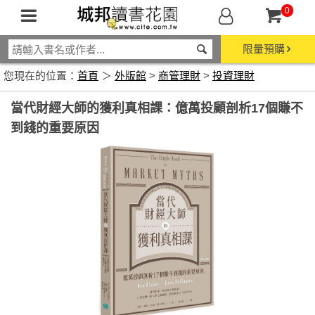
0
限量預購
您現在的位置：
首頁
＞
外版館
>
商管理財
>
投資理財
當代財經大師的獲利真相課：億萬投顧剖析17個賺不
到錢的重要原因