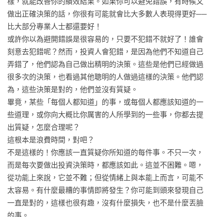
樣，就能改善你的績效結果。如果你可以避免錯誤，有時候又
強力推薦（依姓氏筆畫順序排列）
做出正確決策的話，你很有可能就會比大多數人表現得更好──
比大部分專業人士都還要好！

或許你以為避開錯誤是很容易的，只要不犯錯不就好了！誰會
刻意去犯錯呢？然而，投資人會犯錯，是因為他們不知道自己
弄錯了，他們認為自己做出精明的決策。這些是他們已經做過
很多次的決策，也看過其他聰明的人做過這樣的決策。他們認
為，這些決策是對的，他們並沒有質疑。

畢竟，某些「每個人都知道」的事，或每個人都應該知道的一
些道理，或你向大概比你厲害的人所學到的一些事，你都去提
出質疑，怎麼合理呢？

這根本是浪費時間，對吧？

不是這樣的！你應該一直質疑你所知道的每件事。不只一次，
而是每次要做出投資決策時，都應該如此。這並不困難。嗯，
從功能上來說，它並不難；但從情緒上與本能上而言，可能不
太容易。有什麼最糟的事情即將發生？你可能到頭來發現自己
一直是對的，這樣也很有趣，沒有什麼損失，也不是什麼丟臉
的事。
