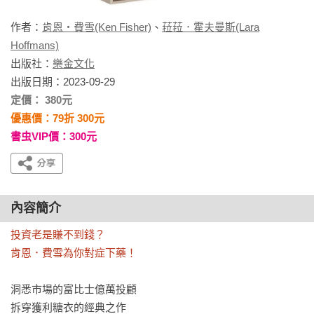
作者：
肯恩・費雪(Ken Fisher)
、
菈菈．霍夫曼斯(Lara
Hoffmans)
出版社：
樂金文化
出版日期：2023-09-29
定價： 380元
優惠價：79折 300元
書虫VIP價：300元
內容簡介
投資老是賺不到錢？

肯恩．費雪為你對症下藥！
洞悉市場的富比士億萬投顧

拆穿獲利糖衣的經典之作
