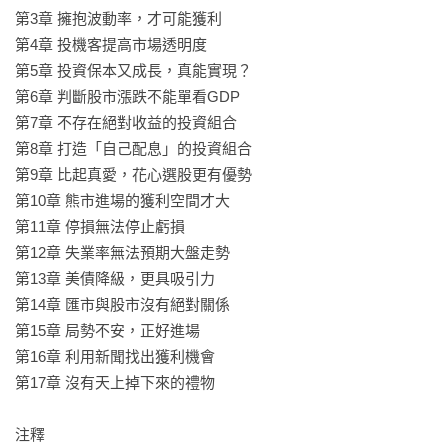
◎設立停損點才能中止你的損失！

第3章 擁抱波動率，才可能獲利 

如果股票價格下跌，達到停損的標準，它就會被賣出，這樣就
第4章 投機客提高市場透明度 

不會發生大幅虧損80％的災難——聽起來很有吸引力！誰不想
第5章 投資保本又成長，真能實現？ 

讓損失停下來呢？

第6章 判斷股市漲跌不能單看GDP 

真相是：股價不是連續相關的。也就是說，下跌的股票不一定
第7章 不存在絕對收益的投資組合 

會持續下跌，而上漲的股票也不一定會繼續上漲。停損並不保
第8章 打造「自己配息」的投資組合

證不會虧損，但它保證提高你錯過上漲的可能性，也保證你會
第9章 比起真愛，花心選股更有優勢

增加交易成本。

第10章 熊市進場的獲利空間才大

第11章 停損無法停止虧損

◢做出正確的決策，安心退休不是夢◤

第12章 失業率無法預期大盤走勢 

第13章 美債降級，更具吸引力 

如果你能避免犯錯，就足以大幅改善績效結果；如果你能避免
第14章 匯市與股市沒有絕對關係 

犯錯，有時又做出正確投資決策，你很有可能表現得比大部分
第15章 局勢不安，正好進場 

財經專業人士還要好！肯恩．費雪告訴你怎麼做：

第16章 利用新聞找出獲利機會

●投資股市

第17章 沒有天上掉下來的禮物 

歷年資料顯示，股票的平均表現大多是正報酬。而且在超過20
年、甚至更久的時間，它們比債券的波動更小。持有股票，跟
注釋
債券比起來會得到比較好的長期報酬（當然，前提是投資組合