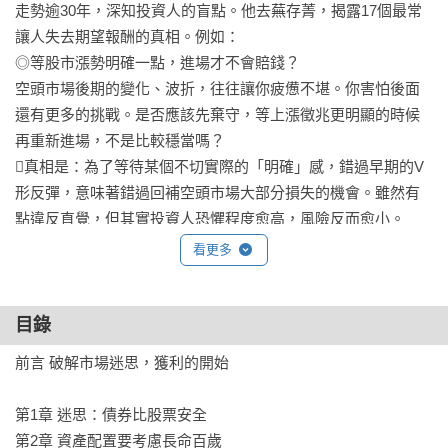
走勢逾30年，深知投資人的盲點。他去蕪存菁，揭露17個最常
讓人失去期望報酬的真相。例如：

◎等股市漲勢明確一點，進場才不會賠錢？

空頭市場後期的變化、波折，往往讓你疲憊不堪。你害怕後面
還有更多的挑戰。是否應該先棄守，等上漲徵兆更明顯的時候
再重新進場，不是比較穩當嗎？

真相是：為了等待某個不切實際的「明確」感，錯過早期的V
形反彈，意味著錯過回補空頭市場大部分損失的機會。雖然有
點違反直覺，但其實投資人恐懼程度愈高，風險反而愈小。

看更多
◎高股息股票會產生可靠的退休收入！？

對很多投資人而言，要為退休時提供足夠現金流的資金，通常
是他們首要關切的事，也因此許多人注重在投資高股息股票。

目錄
真相是：高股息股票不會永遠比較好，而且隨著時間推移，預
前言 破解市場迷思，獲利的開始 

期波動率或報酬並不一定比其他股票更具有優勢。重要的是：
股利並沒有掛保證！

第1章 迷思：債券比股票安全 

第2章 資產配置要考慮長命百歲 
