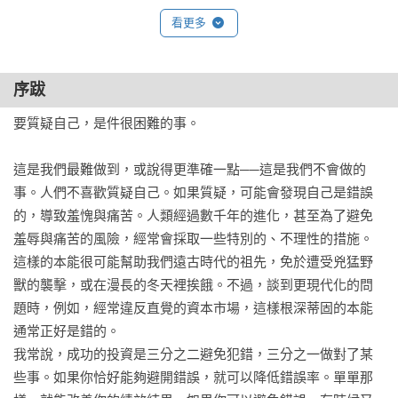
有充分分散風險）。

看更多
●解讀新聞

序跋
新聞是衡量市場氛圍的重要指標，但你要注意的不是人們關心
的焦點，而是當大家都聚焦在哪裡，就往「別的」方向看。

要質疑自己，是件很困難的事。

●質疑自己

這是我們最難做到，或說得更準確一點──這是我們不會做的
每次做出投資決策時，都要質疑你所知道的每件事。尤其如果
事。人們不喜歡質疑自己。如果質疑，可能會發現自己是錯誤
有人推銷既保本又成長的投資產品，或是保證你超高、穩定的
的，導致羞愧與痛苦。人類經過數千年的進化，甚至為了避免
報酬率，更要小心絕對有陷阱！

羞辱與痛苦的風險，經常會採取一些特別的、不理性的措施。

這樣的本能很可能幫助我們遠古時代的祖先，免於遭受兇猛野
……更多虧損與獲利的真相，請見本書開示。

獸的襲擊，或在漫長的冬天裡挨餓。不過，談到更現代化的問
題時，例如，經常違反直覺的資本市場，這樣根深蒂固的本能
99啪 「99啪的財經筆記」版主	

通常正好是錯的。

Jenny 「JC財經觀點」版主	

我常說，成功的投資是三分之二避免犯錯，三分之一做對了某
大仁 「淺談保險觀念」粉專版主	

些事。如果你恰好能夠避開錯誤，就可以降低錯誤率。單單那
麥克風 「麥克風的市場求生手冊」版主
