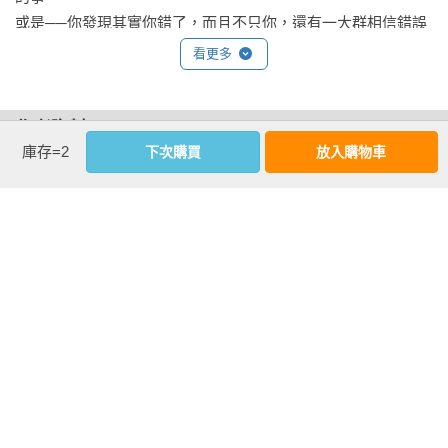
或是──你發現其實你錯了，而且不只你，還有一大群相信錯誤
真理的人，都跟你做一樣的事。你揭開一段神話的真相，並且
看更多
發現你先前認為是正確的一些事實，實際上只是神話，這因此
讓你避免犯下代價高昂的潛在錯誤（或是再次犯下同樣的錯
誤）。這並不丟臉，很棒，而且有潛在利益。

作者資料
庫存=2
好消息是，一旦你開始質疑，一切就會變得很容易。或許你會
下次購買
放入購物車
肯恩・費雪(Ken Fisher)
認為，不可能辦得到的。畢竟，如果這麼簡單容易的話，豈不
費雪投資公司創辦人、董事長暨執行長，這家獨立的全球資金
是每個人都會這麼做（但答案是：不會。大部分人偏好輕鬆且
管理公司旗下資產超過300億美元，費雪在《富比世》
從來不質疑的路徑，這樣就不會難堪）？但是，你可以質問任
（Forbes）雜誌美國四百大富豪排行榜排名第297名。費雪同時
何事與每件事──而且也應該這麼做。就從你在報紙上看到、或
是獲獎的作者，曾發表許多學術文章，先前已出版三本金融著
是電視上聽到，點頭同意的那些事情開始。如果你點頭同意的
作，包括1984年暢銷書《超級強勢股》（Super Stocks）。他
話，它可能就是一個你從來不曾深入調查的事實。

的文章亦時常發表於商業與金融刊物，最為人所知的是為《富
就像一般人普遍認為，高失業率在經濟上是不好的，而且也是
比世》雜誌所寫的「投資組合策略」專欄，時間長達22年，成
傷害股票市場的兇手。我知道沒有人會反過來說，高失業率並
為該雜誌創刊89年來第五悠久的專欄作家，其他還有英國《彭
不會導致未來的經濟衰退。正如我在第12章內容將呈現的，失
博金錢》（Bloomberg Money）的定期專欄。費雪不斷質疑權
業已經被證實是一個遲來、落後的衰退指標，而不是未來經濟
威，挑戰傳統的投資智慧，以確切的事實推翻膚淺的理論，粉
或市場走向的指示。而且，令人驚訝的是，當失業處於或接近