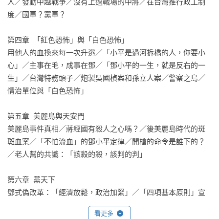
話，不是歷史虛無主義，而是破除宣傳假象、還原歷史真
人／發動中越戰爭／沒有上過戰場的中將／在台灣推行政工制
相。」

度／國軍？黨軍？

——余杰

第四章  「紅色恐怖」與「白色恐怖」

本書同時也是余杰的自我反思。他寫道，在二○○六年第一次訪
用他人的血換來每一次升遷／「小平是過河拆橋的人，你要小
問台灣以前，他對台灣所知有限，讀美國學者陶涵的《蔣經國
心」／主事在毛，成事在鄧／「鄧小平的一生，就是反右的一
傳》，不知道這是一本收錢寫下的歌功頌德之作；他受其影
生」／台灣特務頭子／炮製吳國楨案和孫立人案／警察之島／
響，對蔣經國頗有好感，一直憧憬「中國的蔣經國」的出現，
情治單位與「白色恐怖」

卻不知道鄧小平和蔣經國都不是戈巴契夫。直到此後他多次訪
問台灣，得見彭明敏、林義雄、黃文雄等若干台灣民主運動的
第五章  美麗島與天安門

先驅，撰寫五卷本的《台灣民主地圖》系列，才如剝洋蔥般一
美麗島事件真相／蔣經國有殺人之心嗎？／後美麗島時代的斑
層層地剝掉蔣經國臉上的重重油彩。

斑血案／「不怕流血」的鄧小平定律／開槍的命令是誰下的？
／老人幫的共識：「該殺的殺，該判的判」

藉由此書，余杰尤其希望破解中國自由派或民主清新派對鄧小
平和蔣經國的誤解和迷戀。他之所以特別反對蔡英文出自政治
第六章  黨天下

考量而認為蔣經國的核心價值是「反共保台」，正是因為蔣經
鄧式偽改革：「經濟放鬆，政治加緊」／「四項基本原則」宣
國的「反共」只是為了捍衛他的家天下和黨天下，並非出於堅
告改革已死／從「黨天下」到「黨台灣」／被動自保的改革／
看更多
持民主、自由和人權的價值而「反共」。兩種「反共」用語雖
黨棍本性
