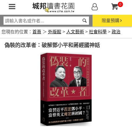
0
限量預購
您現在的位置：
首頁
＞
外版館
>
人文藝術
>
社會科學
>
政治
偽裝的改革者：破解鄧小平和蔣經國神話