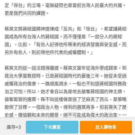
定「保台」的立場，毫無疑問也是當前台灣人民最大的共識，
更是我們共同的課題。

蔡英文將蔣經國精神提煉成「反共」和「保台」，希望讓蔣經
國成為所有台灣人的蔣經國，而不僅僅是「一部分人的蔣經
國」，比如，「有些人記得他所帶來的經濟發展與安全感，而
另外有些人，則記得他所代表的威權體制。」

蔡英文的這一說法錯得離譜。蔡英文當年從海外學成歸來，到
政治大學當教授時，已是蔣經國時代的最後三年。她從未受過
威權政治的傷害，一路順風順水，一點也不知道蔣經國特務政
治之可怕。所以，她才會自以為是地去搶奪蔣經國的神主牌、
搶奪藍營的選票，殊不知這樣做是撿了芝麻丟了西瓜、是策略
壓倒了目標。一個政治人物，得到的選票再多，但若喪失了歷
史感、價值觀和未來的願景，絕不可能成為偉大的政治家。一
邊紀念蔣經國，一邊紀念二二八和白色恐怖的受害者，兩者之
庫存=3
下次購買
放入購物車
間能順利實現對接與融合嗎？
