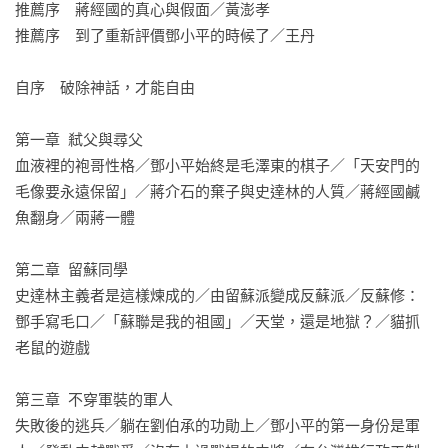
打造成黨軍。

推薦序　蔣經國的真心與假面／黃澎孝

●都是手上沾滿鮮血的獨裁者，一個搞紅色恐怖，一個搞白色恐
推薦序　到了重新評價鄧小平的時候了／王丹

怖。

●都是表面上假裝親美，但骨子裡反美式民主和自由市場制度。

自序　破除神話，才能自由

●都喜歡搞計劃經濟和公營企業，所謂經濟起飛不過是搭上美國
便車的結果。

第一章  弒父與尋父

●兩人所謂的改革或推動民主化，都是在美國壓力下為拯救黨國
血液裡的袍哥性格／鄧小平始終是毛澤東的棋子／「天安門的
的無奈選擇，而不是出自內心的價值和信念。

毛像要永遠保留」／蔣介石的棄子與史達林的人質／蔣經國鹹
魚翻身／兩蔣一體

在本書中，余杰進一步分析了鄧、蔣的列寧式（或半列寧式）
黨魁本質，闡明兩人均維護黨國體制、以黨代國，採用特務治
第二章  留蘇同學

國模式。值得注意的是，比起更具卡里斯瑪魅力、統治更有個
史達林主義者是這樣煉成的／由留蘇派變成反蘇派／反蘇修：
人風格的毛澤東和蔣介石，鄧小平與蔣經國更像是官僚體系之
鄧手寫毛口／「蘇聯是我的祖國」／天堂，還是地獄？／貓抓
中的「平庸黨棍」，因此也更容易被包裝形塑為「改革者」。

老鼠的遊戲

「若不破除鄧小平和蔣經國之偶像崇拜，中國的民主化不可能
第三章  不穿軍裝的軍人

啟動，台灣的民主亦難以鞏固。而否定蔣經國和鄧小平的神
失敗後的逃兵／躺在劉伯承的功勛上／鄧小平的第一身份是軍