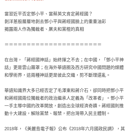
當習近平否定鄧小平、當蔡英文肯定蔣經國？

剝洋蔥般層層地剝去鄧小平與蔣經國臉上的重重油彩

揭露兩人作為獨裁者、屠夫和黨棍的真相

＝＝＝＝＝＝＝＝＝＝＝＝＝＝＝＝＝＝＝＝＝＝

在台灣，「蔣經國神話」始終揮之不去；在中國，「鄧小平神
話」更是雲山霧罩；在海外華語圈及西方研究中國問題的媒體
和學術界，這兩種神話更是彼此交織，剪不斷理還亂。

華語知識界大多已經否定了毛澤東和蔣介石，卻同時把鄧小平
和蔣經國兩位獨裁者的政治繼承人定義為「改革者」。鄧小平
一手主導中國的改革開放，創造出全球經濟奇蹟。蔣經國則推
動十大建設，解除黨禁、報禁，把台灣帶入民主體制。

2018年，《美麗島電子報》公布《2018年六月國政民調》，其