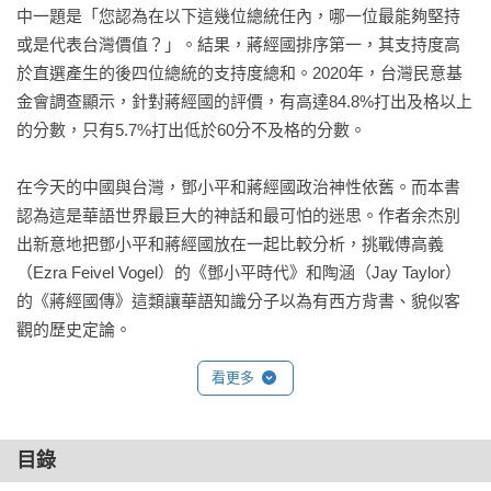
中一題是「您認為在以下這幾位總統任內，哪一位最能夠堅持
或是代表台灣價值？」。結果，蔣經國排序第一，其支持度高
於直選產生的後四位總統的支持度總和。2020年，台灣民意基
金會調查顯示，針對蔣經國的評價，有高達84.8%打出及格以上
的分數，只有5.7%打出低於60分不及格的分數。

在今天的中國與台灣，鄧小平和蔣經國政治神性依舊。而本書
認為這是華語世界最巨大的神話和最可怕的迷思。作者余杰別
出新意地把鄧小平和蔣經國放在一起比較分析，挑戰傅高義
（Ezra Feivel Vogel）的《鄧小平時代》和陶涵（Jay Taylor）
的《蔣經國傳》這類讓華語知識分子以為有西方背書、貌似客
觀的歷史定論。

看更多
余杰指出，鄧小平和蔣經國共同的政治本質是：

●都留學蘇聯，都是不同程度的史達林主義者和平庸的黨棍。

目錄
●都是不穿軍裝的軍人，都沿用蘇聯的政工和政戰制度，將軍隊