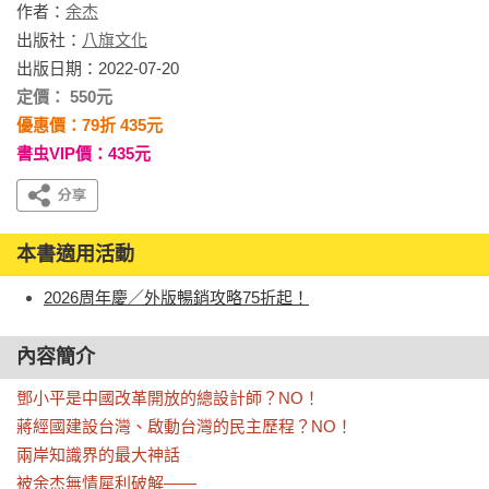
作者：
余杰
出版社：
八旗文化
出版日期：2022-07-20
定價： 550元
優惠價：79折 435元
書虫VIP價：435元
本書適用活動
2026周年慶／外版暢銷攻略75折起！
內容簡介
鄧小平是中國改革開放的總設計師？NO！

蔣經國建設台灣、啟動台灣的民主歷程？NO！

兩岸知識界的最大神話

被余杰無情犀利破解——