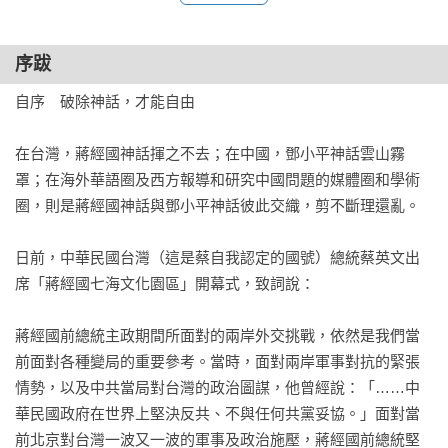
相同，實則天壤之別。

第七章  鳥籠經濟

序跋
聯合推薦
農村經濟改革的「後知後覺」／姓社姓資？當然是姓社／鄧小
王丹｜「對話中國」智庫所長

平不是「總設計師」／蔣經國為何迷戀公營企業和計畫經濟？
自序　破除神話，才能自由

黃澎孝｜媒體人、前國大代表
／如何解釋台灣的經濟奇蹟？

在台灣，蔣經國神話揮之不去；在中國，鄧小平神話雲山霧
第八章  愛憎美國

罩；在海外華語圈及西方報導和研究中國問題的媒體圈和學術
蔣經國五次訪美「趕考」／台獨、美帝和中共，蔣經國的「三
圈，則是蔣經國神話與鄧小平神話彼此交織，剪不斷理還亂。

合一」敵人／戴上牛仔帽的鄧小平，就是美國牛仔嗎？／反資
產階級自由化就是反美

日前，中華民國台灣（這是蔡自我認定的國號）總統蔡英文出
席「蔣經國七海文化園區」開幕式，致詞說：

第九章  接班人和遺產

為什麼他們的兒子沒有成為接班人？／王昇出局不是共產黨的
蔣經國前總統主政期間所面對的兩岸外交挑戰，依然是我們當
陰謀／李登輝何以戰勝林洋港？／選擇李登輝是蔣經國對台灣
前面對各種變局的重要參考。當時，面對兩岸軍事對抗的緊張
最大的貢獻／胡耀邦和趙紫陽：光緒悲歌／悶聲發財的江、胡
情勢，以及中共當局對台灣的政治圖謀，他曾經說：「……中
時代／習近平：鄧派或毛派？
華民國政府在世界上堅決反共、不與任何共黨妥協。」面對當
前北京對台灣一波又一波的軍事及政治施壓，蔣經國前總統堅