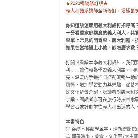
★2020暢銷修訂版★

義大利語系講師全新修訂，增補更
你知道該怎麼用義大利語打招呼嗎？
十分看重家庭觀念的義大利人，其實
菜單上常見的開胃菜、義大利麵、提
如果在當地遇上小偷，該怎麼求救
打開《看繪本學義大利語》，我們
利……讓你輕鬆學習義大利語，同
亮、溫暖的手繪插圖搭配流暢生動
風情，增加學習動力與樂趣。從基
殊文化背景介紹，讓讀者對義大利
字彙，讓讀者亦可在旅行時按圖索
學習者或計劃前往義大利出遊的人，
本書特色
◎ 從繪本輕鬆學單字，清新繪圖搭
◎ 網羅時尚、美食、文化等7大主