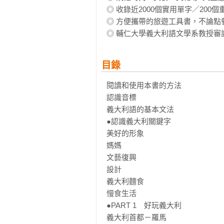
◎ 收錄近2000個實用單字／20
◎ 方便攜帶的旅遊工具書，不論點
◎ 輔仁大學義大利語文學系教授審
目錄
閱讀和使用本書的方法

認識音標

義大利語的基本文法

●認識義大利關鍵字

美好的形象

媽媽

文藝復興

設計

義大利麵食

慢食生活

●PART 1　好玩義大利

義大利首都－羅馬
