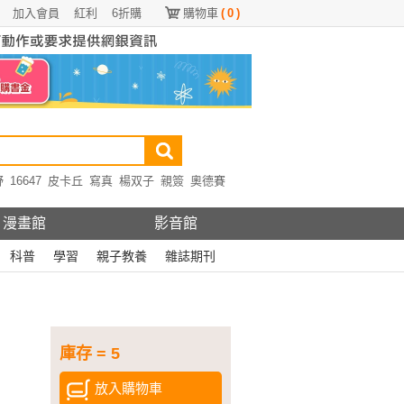
加入會員
紅利
6折購
購物車
(
0
)
野
16647
皮卡丘
寫真
楊双子
親簽
奧德賽
漫畫館
影音館
科普
學習
親子教養
雜誌期刊
庫存 = 5
放入購物車