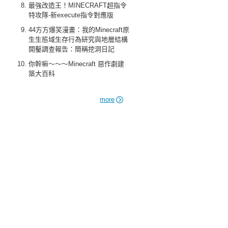
最強改造王！MINECRAFT超指令
特攻隊-新execute指令對應版
44方方爆笑漫畫：我的Minecraft原
生生態域生存行為研究與地層結構
開鑿調查報告：簡稱挖洞日記
你幹嘛～～～Minecraft 惡作劇建
築大百科
more