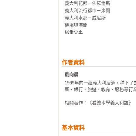
義大利花都－佛羅倫斯

義大利流行都市－米蘭

義大利水都－威尼斯

機場與海關

搭乘火車

巴士與計程車

＊生活用語１：詢問、方向

● PART 2  瘋迷義大利

足球

作者資料
一級方程式賽車

劉向晨
歌劇

1999年的一趟義大利居遊，種下
天主教

藥、銀行、旅遊、教育、服務等行業
＊生活用語２：問候、招呼語

● PART 3　時尚義大利

相關著作：《看繪本學義大利語》
逛街

買衣服

衣飾配件

試穿與挑選

基本資料
化妝與保養
