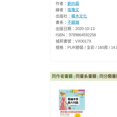
作者：
劉向晨
美髮沙龍

繪者：
張瓊文
＊生活用語３：發問、回答

出版社：
積木文化
● PART 4 　文化義大利

書系：
不歸類
參觀博物館或美術館

出版日期：2020-10-13

參觀教堂

ISBN：9789864592258

圖書館

城邦書號：VX0017X

看電影

規格：PUR膠裝 / 全彩 / 160頁 / 14.8cm×1
攝影

市集

＊生活用語４：稱讚、打電話

● PART 5 　美食義大利

咖啡館

同作者書籍
同書系書籍
同分類書
|
|
葡萄酒專賣店

餐廳

用餐

菜單

動手做菜

水果和蔬菜
