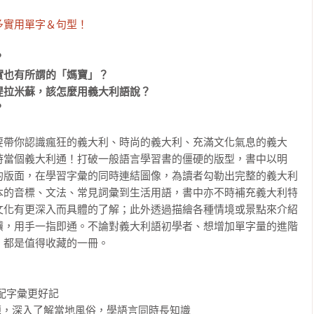
多實用單字＆句型！


也有所謂的「媽寶」？

拉米蘇，該怎麼用義大利語說？

？
要帶你認識瘋狂的義大利、時尚的義大利、充滿文化氣息的義大
時當個義大利通！打破一般語言學習書的僵硬的版型，書中以明
的版面，在學習字彙的同時連結圖像，為讀者勾勒出完整的義大利
本的音標、文法、常見詞彙到生活用語，書中亦不時補充義大利特
文化有更深入而具體的了解；此外透過描繪各種情境或景點來介紹
驥，用手一指即通。不論對義大利語初學者、想增加單字量的進階
都是值得收藏的一冊。

配字彙更好記

題，深入了解當地風俗，學語言同時長知識
