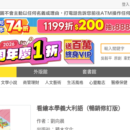
登入
吳毅平
原創
東
原創
Rewire
外版館
套書館
文學小說
商管理財
人文藝術
生活風格
心靈勵志
醫療保健
看繪本學義大利語（暢銷修訂版）
作者：
劉向晨
出版社：
積木文化