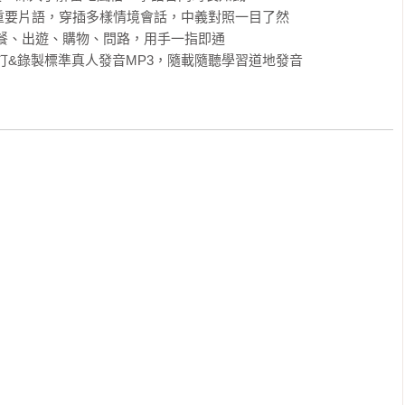
0個重要片語，穿插多樣情境會話，中義對照一目了然

餐、出遊、購物、問路，用手一指即通

訂&錄製標準真人發音MP3，隨載隨聽學習道地發音