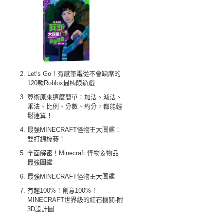
Let‘s Go！有感筆電從不會缺席的
120款Roblox最極限遊戲
算術原來這麼簡單：加法、減法、
乘法、比例、分數、約分，都能輕
鬆速算！
最強MINECRAFT怪物王大圖鑑：
雙打錦標賽！
全面解密！Minecraft 怪物＆物品
最強圖鑑
最強MINECRAFT怪物王大圖鑑
有趣100%！創意100%！
MINECRAFT世界級的紅石機關-附
3D設計圖