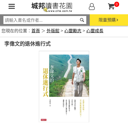
0
限量預購
您現在的位置：
首頁
＞
外版館
>
心靈勵志
>
心靈成長
李偉文的退休進行式