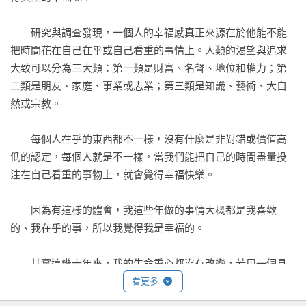
醫病關係與尋找醫療第二意見

長壽的祕訣

　　研究與調查發現，一個人的幸福感真正來源在於他能不能
把時間花在自己在乎或自己看重的事情上。人類的渴望與追求
附錄  借鏡歐洲銀髮族的樂活之道
大致可以分為三大類：第一類是財富、名聲、地位和權力；第
坐落於住宅區的多功能銀髮天地——拜訪比利時安特衛普 
二類是朋友、家庭、事業或志業；第三類是知識、藝術、大自
Diensten Centrum

然或宗教。

按咖啡機也是貢獻社會——拜訪荷蘭阿姆斯特丹 Het Amstel 
Huis

　　每個人在乎的東西都不一樣，沒有什麼是非對錯或價值高
當大學生住進銀髮養護所——拜訪荷蘭代芬特爾 Humanities

低的認定，每個人就是不一樣，當我們能把自己的時間盡量投
Nobody has to be alone——拜訪芬蘭赫爾辛基 Kampens 
注在自己看重的事物上，就會覺得幸福快樂。

Service Centrum

銀髮養護所裡的萬能社長——拜訪瑞典斯德哥爾摩 Ersta 
　　因為有這樣的體會，我這些年做的事情大概都是我喜歡
Linnegarden
的、我在乎的事，所以我覺得我是幸福的。

　　其實這幾十年來，我的生命重心都沒有改變，若用一個具
體的象徵，那就是門??「閉門讀好書，開門迎佳客，出門尋山
看更多
水」，讀書、交朋友、大自然，這三者是我最看重的事務，就