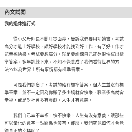
Part 4 活得健康，活得好
內文試閱
我的養生與不養生

幾歲開始做身體健康檢查？

我的退休進行式
什麼時候睡，比睡多久來得重要

關於跑步，你還在等什麼？

　　從小父母師長不斷耳提面命，告訴我們要用功讀書，考試
原來核心肌群那麼重要

高分才能上好學校，讀好學校才能找到好工作，有了好工作才
歷久不衰的健走風潮

能幸福快樂。考試要想高分，就是要訓練自己能夠很快寫出標
抗糖化就是抗老化

準答案，多年訓練下來，不知不覺養成了我們看待世界的方
避免瞬間高血糖的方法

法??以為世界上所有事情都有標準答案。

你排毒了嗎？

小心又香又好吃的鹽酥雞

　　可是我們卻忘了，考試的確有標準答案，但人生並沒有標
老滷汁易致癌？

準答案，並不一定因為你賺了多少錢就會快樂，職業多高就會
飲食清淡也會有高血脂

幸福，或是對社會多有貢獻，人生才有意義。

鈣多鈣少都麻煩？

聞癌色變的年代

　　我們自己幸不幸福，快不快樂，人生有沒有意義，跟那些
極端氣候引發心血管疾病

可以量化的數字一點關係也沒有，那麼，我們究竟如何才會覺
無麩質飲食正流行

得真正的幸福呢？
