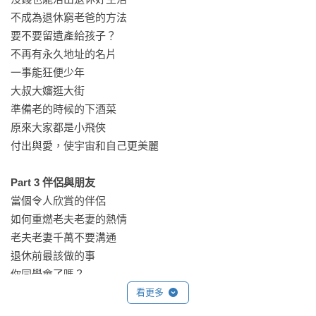
不成為退休窮老爸的方法

要不要留遺產給孩子？

不再有永久地址的名片

一事能狂便少年

大叔大嬸逛大街

準備老的時候的下酒菜

原來大家都是小飛俠

付出與愛，使宇宙和自己更美麗

Part 3 伴侶與朋友
當個令人欣賞的伴侶

如何重燃老夫老妻的熱情

老夫老妻千萬不要溝通

退休前最該做的事

你同學會了嗎？

讓自己的好朋友都能互相認識

看更多