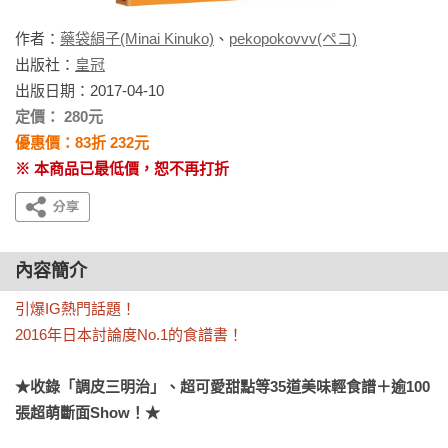
作者：
藥袋絹子(Minai Kinuko)
、
pekopokovvv(ペコ)
出版社：
皇冠
出版日期：2017-04-10
定價： 280元
優惠價：83折 232元
※ 本商品已最低價，恕不再打折
內容簡介
引爆IG熱門話題！

2016年日本討論度No.1的食譜書！
★收錄「調皮三明治」、超可愛甜點等35道美味輕食譜＋逾100
張超萌斷面Show！★