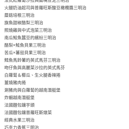
法式紅蘿蔔沙拉與鷹嘴豆泥三明治

火腿奶油起司與普羅旺斯酸豆橄欖醬三明治

蘑菇培根三明治

旗魚甜椒酪梨三明治

照燒雞與中式泡菜三明治

南瓜鮭魚蠶豆的繽紛三明治

酪梨×鮭魚貝果三明治

苦瓜×蕃茄貝果三明治

鱈魚馬鈴薯的英式馬芬三明治

吻仔魚與高麗菜沙拉的英式馬芬

白蘿蔔＆櫛瓜、生火腿香辣捲

薑燒豬肉捲

涮豬肉與白蘿蔔的越南潛艇堡

炸蝦越南潛艇堡

法國麵包鑲芋頭

法國麵包鑲普羅旺斯燉菜

經典水果三明治

巧克力香蕉三明治
