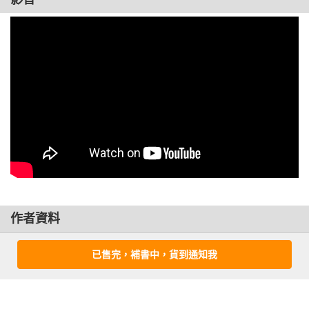
作者資料
藥袋絹子(Minai Kinuko)
已售完，補書中，貨到通知我
女子營養大學畢業後，曾任枝元奈保美（Edamoto Nahomi）料
理家的助理，後獨立成為料理研究家。擅於運用食材原味，製
作出簡單又富創意的料理，食譜深獲好評。廣泛活躍於雜誌、