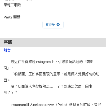
果乾三明治

Part2 甜點
鬆餅塔

看更多
可麗餅冰淇淋

點點磅蛋糕

抹茶與黑芝麻磅蛋糕

序跋
年輪蛋糕

前言
水果牛奶寒天

彩色果凍

　　最近在社群媒體instagram上，引爆發燒話題的「萌斷
生起司蛋糕

面」。

　　「萌斷面」正如字面呈現的意思，就是讓人覺得好萌的切
PEKOPOKOVVV的萌斷面生活
面。

　　嗯？切面讓人覺得好萌是……？？到底是怎麼一回事
啊？？？

　　instagram紅人pekopokovvv（Peko）做貝果的時候，覺得