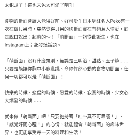
太犯規了！這也未免太可愛了吧?!!

食物的斷面會讓人覺得好萌、好可愛？日本網紅名人Peko有一
次在做貝果時，突然覺得貝果的切斷面實在有夠惹人憐愛，於
是脫口說出：超萌的～！「萌斷面」一詞從此誕生，也在
Instagram上引起發燒話題。

「萌斷面」沒有什麼規則，無論是三明治、甜點、玉子燒……
只要是能讓你胸中小鹿亂跳、令你怦然心動的食物切斷面，任
何一切都可以是「萌斷面」！

快樂的時候、悲傷的時候、戀愛的時候、寂寞的時候、少女心
大爆發的時候……

就來做「萌斷面」吧！只要抱持著「哇～真不可思議！」、
「感覺好開心喔！」的心情，就能體會「萌斷面」的趣味世
界，也更能享受每一天的料理和生活！