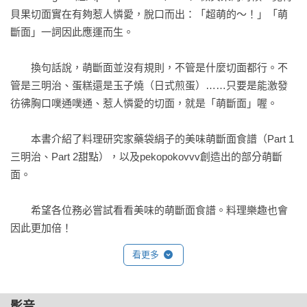
貝果切面實在有夠惹人憐愛，脫口而出：「超萌的～！」「萌
斷面」一詞因此應運而生。

　　換句話說，萌斷面並沒有規則，不管是什麼切面都行。不
管是三明治、蛋糕還是玉子燒（日式煎蛋）……只要是能激發
彷彿胸口噗通噗通、惹人憐愛的切面，就是「萌斷面」喔。

　　本書介紹了料理研究家藥袋絹子的美味萌斷面食譜（Part 1
三明治、Part 2甜點），以及pekopokovvv創造出的部分萌斷
面。

　　希望各位務必嘗試看看美味的萌斷面食譜。料理樂趣也會
因此更加倍！
看更多
影音