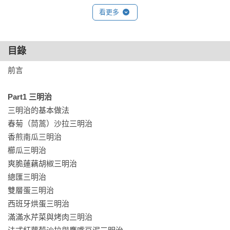
看更多
目錄
前言

Part1 三明治
三明治的基本做法

春菊（茼蒿）沙拉三明治

香煎南瓜三明治

櫛瓜三明治

爽脆蓮藕胡椒三明治

總匯三明治

雙層蛋三明治

西班牙烘蛋三明治

滿滿水芹菜與烤肉三明治
