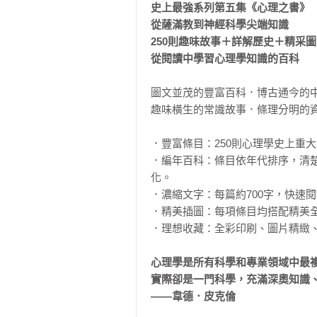
史上最強系列第五集《心理之書》

從薩滿教到神經科學尖端知識

250則趣味故事＋詳解歷史＋精采圖
從閱讀中學習心理學知識的百科
圖文並茂的豐富百科．博古通今的中
趣味橫生的常識故事．條理分明的資
．豐富條目：250則心理學史上重大
．編年百科：條目依年代排序，清
化。

．濃縮文字：每篇約700字，快速
．精美插圖：每項條目均搭配精美全
．理想收藏：全彩印刷、圖片精緻、
心理學是所有科學和專業領域中最
實際卻是一門科學，充滿深奧知識、
——韋德．皮克倫