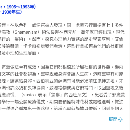
r，1905～1993年）

究惡的心理學，促使我這樣做的因素，也同樣驗證一種由滋生罪惡
，1938年生）
寬廣情境具有何等威力。大蕭條期間，我在紐約市南布朗克斯的貧
程塑造了我對生命和事情輕重緩急的看法。在都市貧民區過日子，
遺體，在以色列一處洞窟被人發現，同一處墓穴裡面還有七十多件
」求生本領。意思就是要搞清楚，誰掌握可以用來對付你或幫你的
滿教（Shamanism）術法最遲在西元前一萬年就已經出現。現代
該奉承討好。這就表示你必須解讀微妙的情境線索，來決定何時押
施行的「醫術」。然而，探究心理動力實務的歷史學家亨利．艾倫
惠對等義務。對我這個瘦弱多病的小孩來講，最重要的是搞清楚要
家薩德赫爾．卡卡爾卻讓我們看清，這些行業如何為他們的社群民
者轉變成活力充沛的領導者。對我來講，這就要在種種不同情境之
及心理和生理層面。

風格上的關鍵差異，要永遠當個領導者、首腦，或者經遴選、推奉
會長），也就不是難事了。

，這類做法卓有成效，因為它們都根植於所屬社群的世界觀。舉兩
有文字的社會都認為，靈魂脫離身體會讓人生病，這時靈魂有可能
一無所有的人過的生活。這其中有些孩子成為暴力受害者或加害
靈魂，歸還給身體。西伯利亞的薩滿有可能必須前往鬼神之地，才
卻做出很壞的事情。有部份原因是由於他們受到較年長混混誘惑所
薩滿也許必須和鬼神協商，致贈禮物或與它們搏鬥，取回靈魂之後
讓那群孩子做壞事來幫他們賺錢，好比販賣毒、偷東西，甚至出賣
魔恐慌」（susto，表示「驚嚇」的西班牙文），患者受了邪魔驚
一群沒有逾越善惡邊際的其他朋友，有個明顯的差別：就是能夠保
會舉行一場公開療癒儀式，期間要預備特殊花材或穀粒混料，擺進
自父親大半時間都待在身邊的完整家庭。

同一種混合料標出一條路徑，這樣心靈就能據以依循，回到那個人
治療的關聯在於，雙方都是把患者失去的恢復過來。到了這個時
展開
子，都有個東一五一街成年禮儀式。街頭幫派有個入幫步驟，我們
心智，治療師的工作則是設法讓失去的恢復過來。

其他更晚近才加入的另一個小孩打架，表現某種大膽舉止，還得脅