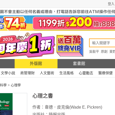
登入
吳毅平
原創
東
原創
Rewire
外版館
套書館
文學小說
商管理財
人文藝術
生活風格
心靈勵志
醫療保健
科學
>
心理學
心理之書
作者：
韋德．皮克倫(Wade E. Pickren)
出版社：
時報出版