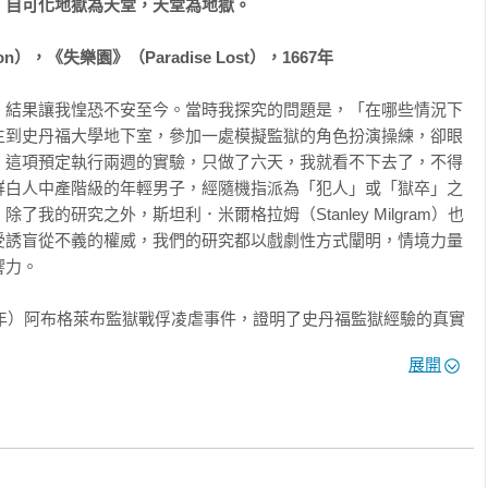
自可化地獄為天堂，天堂為地獄。

n），《失樂園》（Paradise Lost），1667年
，結果讓我惶恐不安至今。當時我探究的問題是，「在哪些情況下
生到史丹福大學地下室，參加一處模擬監獄的角色扮演操練，卻眼
，這項預定執行兩週的實驗，只做了六天，我就看不下去了，不得
群白人中產階級的年輕男子，經隨機指派為「犯人」或「獄卒」之
我的研究之外，斯坦利．米爾格拉姆（Stanley Milgram）也
學嗎？

受誘盲從不義的權威，我們的研究都以戲劇性方式闡明，情境力量
力。



4年）阿布格萊布監獄戰俘凌虐事件，證明了史丹福監獄經驗的真實
The Lucifer Effect），拿這兩種情境做了比較，清楚闡釋當這種
展開
的心理動力。這種動力包括去個人化、對權威服從、自我辯證、合
病）

助長讓正常人變得冷漠無情甚至恣意妄為，成為心懷偏見、作惡邪
的力量之外，我對於人心和情境當中會導致無所作為、大眾冷漠
種種力量，向來都很感興趣。我希望了解令人漠視旁人苦難的作用因素，那個
旁觀者效應。
