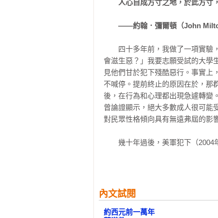
人心自成方寸之地，於此方寸，
西元1690年／白板

西元1719年／熟人書簡和小說

　　——約翰．彌爾頓（John Milto
西元1747年／《人是機器》

西元1759年／《道德情操論》

　　四十多年前，我做了一項實驗
西元1762年／盧梭的自然之子

會滋生惡？」我要志願受試的大學
西元1766年／麥斯默體系

見他們甘於犯下殘酷惡行。事實上
不喊停。提前終止的原因在於，那
西元1775年／人相學

後，在行為和心理都出現急遽轉變。除了
西元1781年／康德：心理學是一門科
曾論證顯示，絕大多數成人很可能
西元1788年／道德治療

對民眾性格傾向具有無遠弗屆的影響
西元1801年／亞維農的野男孩維克多
西元1811年／貝爾－馬姜第法則

　　幾十年過後，美軍犯下（200
西元1832年／顱相學傳進美國

性。我在2007年著作《路西法效應》（
西元1834年／最小可覺差

明顯的權力不對等情況被誘發之時
西元1835年／道德精神錯亂（心理疾
理化和去人性化。尤其是後者，更
西元1838年／孟喬森症候群

徒的核心要素。除了探究滋生惡行
內文試閱
西元1840年／幼兒園

（public apathy）之惡的
西元1843年／機器能不能思考？

約西元前一萬年

因素就是在緊急狀況或霸凌情境下的
西元1848年／費尼斯．蓋吉奇案
