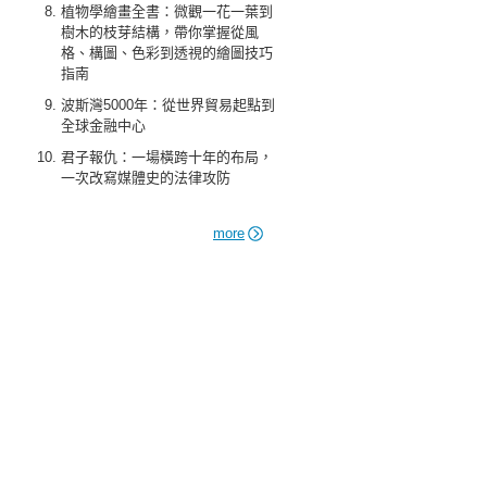
植物學繪畫全書：微觀一花一葉到
樹木的枝芽結構，帶你掌握從風
格、構圖、色彩到透視的繪圖技巧
指南
波斯灣5000年：從世界貿易起點到
全球金融中心
君子報仇：一場橫跨十年的布局，
一次改寫媒體史的法律攻防
more