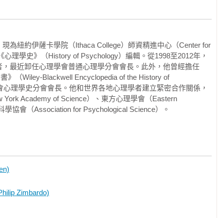
不是惡行，甚至不是壞事；我們不過是聽從團體領導人，服從幫派
能清楚看出，我是從哪裡養成對腐化權威力量的好奇心，並確立公
迫使美國捲入越南和伊拉克兩場邪惡戰爭的政治勢力。

已經開始施用顱骨環鑽術（Trephination），動手在人類頭顱
伊薩卡學院（Ithaca College）師資精進中心（Center for 
古老，得自一件1860年代在祕魯發掘出土的顱骨，不過當時的歐
任《心理學史》（History of Psychology）編輯。從1998至2012年，
同事，韋德．皮克倫蒐羅心智和行為研究，彙總出一組出色的歷史
行這種療程。隨後二十年間，證據逐漸累積，顯示這種做法在古代
者，最近卸任心理學會普通心理學分會會長。此外，他曾經擔任
意義更深遠的內容，來釐清四十多年前在史丹福大學那處地下室開
部一處埋葬地點出土的一百二十件史前顱骨（定年結果為西元前
lackwell Encyclopedia of the History of 
讀物，作用還不只於此——它為我們鋪陳一幅生動鮮活的歷史脈
顱骨環鑽孔。當時仍不明白，古人為什麼在顱骨上鑽孔。

心理學會心理學史分會會長。他和世界各地心理學者建立緊密合作關係，
Human Condition）的內情。從史前時代開始，我們人類總是
 Academy of Science）、東方心理學會（Eastern 
己。有關一個人的殘暴傾向，各方解釋層出不窮，包括邪靈附身到
科學協會（Association for Psychological Science）。
鑽術來治療頭部創傷的論述，到了羅馬帝國時代，第二世紀的羅馬
。二十世紀期間，攻擊性衝動已經追溯自心理性慾情結
len）便曾論稱，顱骨環鑽術已經成為緩解腦部壓力或清除傷處碎片
exes），或腦部扁桃體的過度神經性活動。當然，暴力是源自生物、心理和環
顱骨在祕魯發現以來，如今又有更多這類顱骨在中、南美洲全境各
而廣大研究體系卻也證明，即時「情境」作用力在多方背景脈絡塑
體認的程度。

顯示，顱骨環鑽術是治療頭部創傷的常用外科手法。這種手術存續
en)
之一是，眾多情境變項能發揮無遠弗屆卻又相當微妙的力量，來支
工具，而且那時的顱骨環鑽術還經常在住家施行。如今這種手術也
「系統」——創造「情境」的強大作用力複合體。這是先天存在於
骨環鑽術。

p Zimbardo)
體當中的固有力量，能界定情境並裁定情境勢力是屬合法或者非
系統性力量的更深層源頭的敏銳度，卻向來都很低落。我們不能只
測驗》

代為什麼使用顱骨環鑽術。檢視最早期論述提供的證據，我們就能