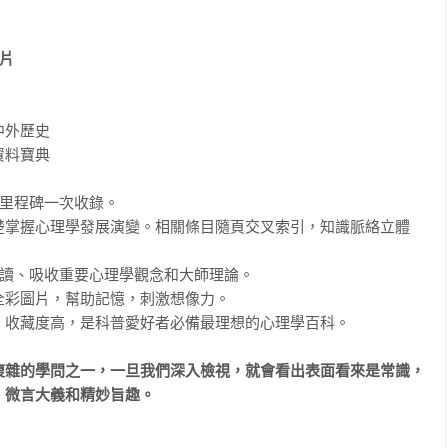
片

外歷史

料寶典

里程碑一次收錄。

楚掌握心理學發展演變。相關條目隨頁交叉索引，知識脈絡立體
閱讀、吸收重要心理學觀念和大師理論。

彩圖片，幫助記憶，刺激想像力。

收藏度高，是科普愛好者必備最理想的心理學百科。

複雜的學問之一，一旦我們深入檢視，就會看出表面看來是常識，
微言大義和精妙旨趣。
