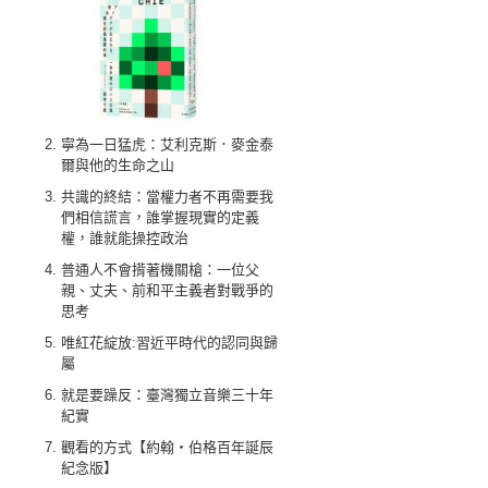
寧為一日猛虎：艾利克斯．麥金泰
爾與他的生命之山
共識的終結：當權力者不再需要我
們相信謊言，誰掌握現實的定義
權，誰就能操控政治
普通人不會揹著機關槍：一位父
親、丈夫、前和平主義者對戰爭的
思考
唯紅花綻放:習近平時代的認同與歸
屬
就是要躁反：臺灣獨立音樂三十年
紀實
觀看的方式【約翰‧伯格百年誕辰
紀念版】