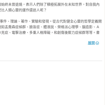
驗始終未曾退燒，表示人們除了積極拓展外在未知世界，對自我內
比人類心靈的運作還迷人呢？

大事件、理論、著作、實驗和發現。從古代對健全心靈的哲學定義開
例如孟喬森症候群、臉盲症、體液說、榮格派心理學、腦造影、Ａ
休克症、電擊治療、多重人格障礙，和創傷後壓力症候群等等。書
馬斯．威利斯、西格蒙德．佛洛伊德、伊凡．巴夫洛夫、馬克斯．
展開
羅伯特．懷特和菲利普．津巴多。

？

神病醫師最常開的藥？

插圖精美著作探討課題的少數幾則。心理學的理論和發現，可以列
。《心理之書》的目的是要為各位帶來更多內情，供你揣摩自己和
遊歷史長河，從史前到二十一世紀，考察250則最引人入勝的心理