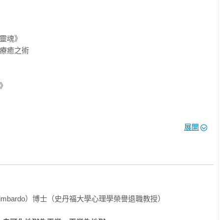
含一則簡短摘要和至少一幅令人驚豔的全彩圖像。每頁底下的圖說
是心理學知識入門的最佳讀物。
靈魂》

療癒之術

》



展開


 Zimbardo）博士（史丹福大學心理學榮譽退職教授）
