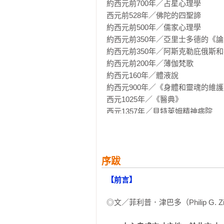
本書內容條目依年代順序組織，各
約西元前700年／占星心理學

與參照條目，提供更深入的資訊，
西元前528年／佛陀的四聖諦

約西元前500年／儒家心理學

約西元前350年／亞里士多德的《論
約西元前350年／阿斯克勒庇俄斯和
約西元前200年／薄伽梵歌

約西元160年／體液說

約西元900年／《身體和靈魂的維護
西元1025年／《醫典》

西元1357年／貝特萊姆精神病院

西元1489年／達文西的神經科學研究
西元1506年／心理學一詞的創制沿革
西元1517年／基督新教徒的自我

西元1538年／《論靈魂與生命》

序跋
西元1580年／蒙田的《隨筆集》

【前言】
西元1621年／《憂鬱的解剖》

西元1637年／心物二元論

◎文／菲利普．津巴多（Philip G.
西元1651年／《利維坦》

西元1664年／《腦的解剖學》
