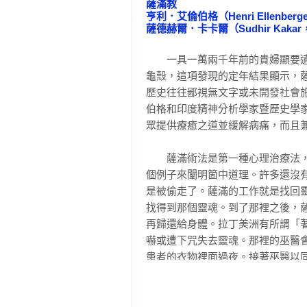
薩滿教

西元1851年／更替性精神病

亨利．艾倫伯格（Henri Ellenberge
　　我的專業生涯，大半都投入研
薩德赫爾．卡卡爾（Sudhir Kakar
西元1859年／心靈治療

之「系統性力量」，塑造成形的更
西元1859年／《物種起源》

民區度過清寒的童年，那段成長歷
　　一具一萬兩千年前的貴婦顯要
西元1861年／腦功能的定位

最重要的是養成有用的「街頭智慧
龜殼，這項發現的定年結果顯示，薩
西元1866年／唐氏症

力量，哪些人你該避開，哪些人你
歷史往往鄙視無文字或未開發社會
西元1867年／臉盲症

注、何時棄牌，目的就是要創造互
伯格和印度精神分析學家暨歷史學
西元1867年／感覺生理學

具備哪種本領，才能從被動的追隨
眾提供療癒之道並緩解病痛，而且兼
西元1871年／聯覺現象

下觀察的兩種人。一旦得知行為和
西元1872年／幻肢痛

為總裁（甚至當上美國心理學學會的
　　薩滿術法是第一種心理治療法
西元1874年／先天本質或後天養成

個例子來闡明箇中道理。許多還沒
西元1874年／實驗心理學

　　在那個時代，貧民區生活就是
是被偷走了。薩滿的工作就是找回
西元1877年／嬰兒日誌

者；有些我以為良善的孩子，最後
找得到那個靈魂。到了那裡之後，
西元1879年／心理測時法

致，因為那些人的行為舉止就是想
再歸還給身體。拉丁美洲有所謂「著
西元1880年／安娜．歐

身體。在我看來，那群孩子和我另
嚇或遭下咒失去靈魂。那裡的巫醫
西元1885年／妥瑞症

持積極價值觀的那群人，比較可能來
患者的衣物裡面過夜。接著巫醫以
西元1885年／多重人格疾患

的身體。這類薩滿術法和現代心理
西元1886年／歇斯底里症

　　不過連我們大半保持良善的孩
代，我們說一個人產生疏離感或喪失
西元1886年／實驗性催眠

所有人都必須到雜貨鋪偷東西，和