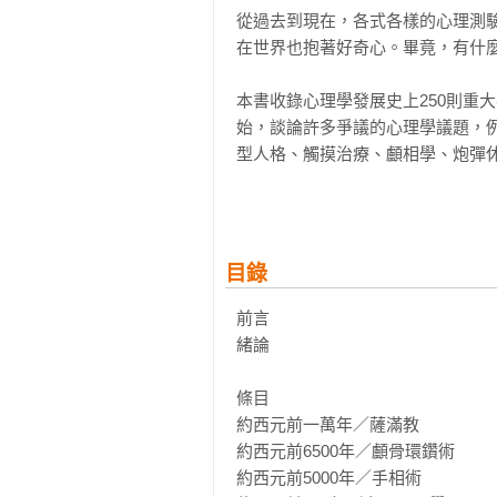
從過去到現在，各式各樣的心理測
在世界也抱著好奇心。畢竟，有什麼
本書收錄心理學發展史上250則重
始，談論許多爭議的心理學議題，
型人格、觸摸治療、顱相學、炮彈
中也介紹心理學關鍵人物，包括托
韋特墨、凱倫．霍尼、瑪莎．穆霍、
．誰是歷年最著名的神經性疾病患者
目錄
．雞尾酒會效應是什麼？

．哪種藥品問市不到三年，就成為精
前言 

緒論 

這幾道發人深省的問題，只是這本
入人類所知最耐人尋味的現象之林
條目

親友的世界。請隨作者皮克倫一同暢
約西元前一萬年／薩滿教

學里程碑。

約西元前6500年／顱骨環鑽術

約西元前5000年／手相術
