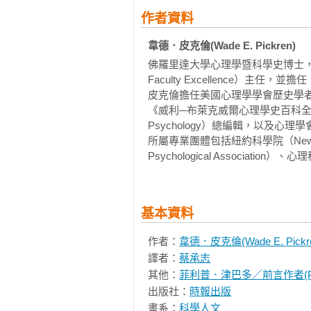
西元1886年／《性慾精神變態》

約西元前6500年

迫旁人。我們心中，那些舉動完全
作者資料
顱骨環鑽術
的規範而已。從這樣的成長背景就
西元1890年／《心理學原理》

韋德．皮克倫(Wade E. Pickren)
開反抗貪腐的終生職志——包括批判
西元1890年／心理測驗

　　證據顯示，人類最遲在新石器時代就
佛羅里達大學心理學暨科學史博士，現為紐約
西元1892年／美國心理學會

上鑽孔。這種做法的最早期證據相當
Faculty Excellence）主任，並擔
　　我在美國心理學學會時期的前
西元1896年／功能心理學

洲人十分懷疑土著民眾能有辦法施
皮克倫擔任美國心理學學會歷史學
里程碑，為讀者帶來範圍更廣闊、
西元1897年／戀母情結

世界流傳甚廣。事實上，法國東北
《威利─布萊克威爾心理學史百科全書》（Wiley-B
展的事件。當然，這部獨一無二的
西元1898年／托勒斯海峽探勘隊

6500年）當中，就有四十件帶了
Psychology）總編輯，以及
絡，帶我們深度領會構成「人類條件」（
西元1898年／迷箱

所屬專業團體包括紐約科學院（New York
力求更深入認識彼此，了解我們自
西元1899年／佩爾曼訓練體系

Psychological Association）、心理
　　古希臘醫學文本有使用顱骨環
體液失衡，乃至於反社會人格疾患
西元1899年／精神分析學

醫師、外科醫師暨哲學家蓋倫（Ga
（psychosexual compl
西元1900年／《夢的解析》

的標準療法。自從帶有環鑽穿孔的
境等因子之間的複雜交互作用，然
西元1902年／證詞心理學

處發掘出土。

基本資料
造我們行為的威力，其實都勝過我們
西元1903年／工技心理學

西元1903年／古典制約

　　近代歐洲出土的大量證據在在
作者：
韋德．皮克倫(Wade E. Pickr
　　史丹福監獄實驗的最主要結論
西元1904年／青少年

到十九世紀，還用了種種更精密的
譯者：
蔡承志
配一個人的抗拒意願。接著還有個
西元1904年／文化依賴症候群

用來治療顱底出血，不過並不稱為顱
其他：
菲利普．津巴多／前言作者(Phili
政治、經濟、宗教、歷史和文化母
西元1905年／性心理發展

出版社：
時報出版
法。然而，多數心理學家對於這種
西元1905年／《比奈－西蒙智力水平
　　目前還沒有辦法知道，史前時
書系：
科學人文