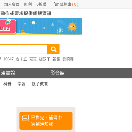
加入會員
紅利
6折購
購物車
(
0
)
野
16647
皮卡丘
寫真
楊双子
親簽
奧德賽
漫畫館
影音館
科普
學習
親子教養
已售完，補書中
貨到通知我