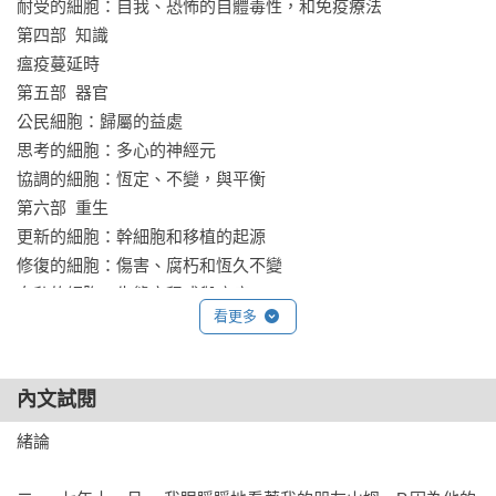
的研究成果，大部分可以視為這一「細胞學說」的註腳。然而
耐受的細胞：自我、恐怖的自體毒性，和免疫療法

在七十年前，科學家確定了DNA的分子結構，「生命藍圖」從
第四部  知識

隱喻變成明喻，生物學研究開始深入「分子」層次。此後「細
瘟疫蔓延時

胞學說」退居幕後，成為日漸凋謝的「老兵」。

第五部  器官

本書提醒我們，所有與生物機能相關的分子機制，都存在「細
公民細胞：歸屬的益處

胞」之內，在特定的細胞環境中才能發生作用。作者身為臨床
思考的細胞：多心的神經元

腫瘤醫師，對於「細胞」失靈、變態的後果特別有感。他甚至
協調的細胞：恆定、不變，與平衡

提醒我們：新冠大疫其實揭露了我們對於涉及的免疫機制與細
第六部  重生

胞的無知。我們需要更多的知識，更需要謙卑。

更新的細胞：幹細胞和移植的起源

～～王道還／生物人類學者

修復的細胞：傷害、腐朽和恆久不變

自私的細胞：生態方程式與癌症

看更多
穆克吉在《細胞之歌》中巧妙地結合科學知識與人性故事，透
細胞之歌

過詩意的比喻和接近偵探小說的筆法，帶領我們深入探索細胞
結語：更好版本的我

世界，並揭示這些微小生命單位在醫學、科學和人類生活中的
謝詞

內文試閱
重要性。

尾註
本書涉及癌症、心臟病、不孕症、憂鬱症等病患，展示了科學
緒論

研究如何實際影響人們的生活。在探討免疫療法、幹細胞、基
因工程等領域的最新進展時，不僅揭示了科學的希望，也指出