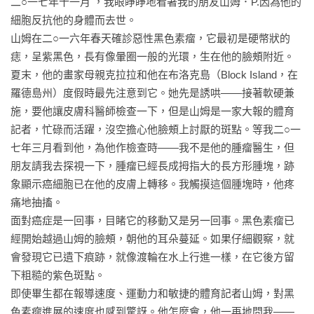
二○一七年十一月 ，我眼睜睜地看著我的朋友山姆．P.因為他的
了其中的挑戰，並透過一系列感人故事展示了這些科學發現如
細胞反抗他的身體而去世。

何改變人們的生命。

山姆在二○一六年春天確診惡性黑色素瘤，它最初是硬幣狀的
～～黃貞祥／清華大學生命科學暨醫學院分子與細胞生物研究
痣，呈紫黑色，長有像暈圈一般的光環，生在他的臉頰附近。
所副教授副教授

夏末，他的畫家母親克拉拉和他在布洛克島（Block Island，在
羅德島州）度假時最先注意到它。她先是誘哄——接著軟硬兼
★專業推薦

施，要他讓皮膚科醫師檢查一下，但是山姆是一家大報的體育
王道還 生物人類學者  

記者，忙碌而活躍，沒空擔心他臉頰上討厭的斑點。等我二○一
冬陽 央廣「名偵探科普男」主持人

七年三月看到他，為他作檢查時——我不是他的腫瘤醫生，但
吳其穎 兒科醫師、YouTube頻道「蒼藍鴿的醫學天地」創辦人  

朋友請我去探視一下，腫瘤已經長成拇指大的長方形腫塊，跡
林從一 華梵大學校長、哲學博士

象顯示癌細胞已在他的皮膚上轉移。我觸摸這個腫塊時，他疼
寒波 科普作家，「盲眼的尼安德塔石器匠」板主  

痛地抽搐。

黃筱鈞 臺灣大學分子與細胞生物研究所教授

面對癌症是一回事，目睹它的移動又是另一回事。黑色素瘤已
經開始越過山姆的臉頰，朝他的耳朵蔓延。如果仔細觀察，就
★各界讚譽

會發現它已遺下痕跡，就像渡輪在水上行進一樣，在它後方留
這是集體的願望——數兆獨立細胞個體之間的合作，造就一個
下粗糙的紫色斑點。

獨立的人，穆克吉的書找到了它的意義和魔力。

即使畢生都在報導速度、運動力和敏捷的體育記者山姆，對黑
——傑佛瑞．克魯格（Jeffrey Kluger），《時代》雜誌

色素瘤進展的速度也感到驚訝。他怎麼會，他一再地問我——