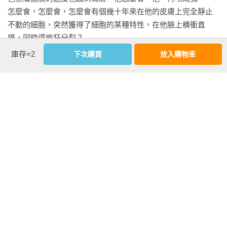
怎麼會，怎麼會，怎麼會有個幾十年來在他的皮膚上完全靜止
穆克吉為他奔流的智慧找到了一個特別寬廣的主題。……穆克
不動的細胞，突然獲得了細胞的某種特性，在他臉上橫衝直
吉勾勒的點彩畫場景，他解說的熱情，和他畫龍點睛的比喻，
撞，同時還瘋狂分裂？

屢屢讓我目眩神馳。

但癌細胞並沒有「發明」這些特性。它們並不是重造細胞，而
庫存=2
下次購買
放入購物車
——珍妮佛．薩萊（Jennifer Szalai），《紐約時報》

是劫持──更正確地說，是天擇最適合它們存活、生長和轉移的
細胞。細胞用來產生成長所需的基因和蛋白質等基礎材料，是
生動、親切、詳細、動人的描述醫學史上的細胞，以及它在當
盜用發育中的胚胎在生命之初用來推動猛烈爆發式擴張所用的
前的承諾。

基因和細胞。癌細胞在廣闊的身體空間中移動所用的路徑，是
——希莉．哈斯特維特（Siri Hustvedt），《華盛頓郵報》

霸占原本容許體內固有移動細胞活動的通路。使細胞不受限制
恣意分裂的基因，是容許正常細胞分裂基因的扭曲突變版本。
辛達塔．穆克吉榮獲二○一一年普立茲獎的《萬病之王》癌症傳
簡而言之，癌症就是在病理學鏡中所顯現的細胞生物學。身為
記使他躋身如大衛．逵曼（David Quammen，著有《多多鳥之
看更多
腫瘤學者，我首先是細胞生物學者——只不過這個細胞生物學
歌》）的科學自然名作家之林，如今他又以《細胞之歌》確定
者觀察的是正常的細胞世界在鏡子中如何反映和顛倒。

平易近人的科學報導文學聲譽，本書是一部生命基石的歷史，
────

作者資料
交織了他擔任醫師的生涯。但與逵曼描寫科學界解開新冠病毒
二○一七年初春，醫師為山姆開了一種藥，把他自己的T細胞變
之謎的《令人窒息：戰勝致命病毒的科學競賽》（Breathless）
成一支軍隊，以對抗在他體內生長的叛軍。想一想：多年來，
辛達塔．穆克吉(Siddhartha Mukherjee)
不同的是，它有個轉折，讓你讀完後對未來充滿希望。」

說不定幾十年來，山姆的黑色素瘤和他的T細胞一直共存，基本
哥倫比亞大學醫學中心癌症醫師、哥倫比亞大學醫學院副教