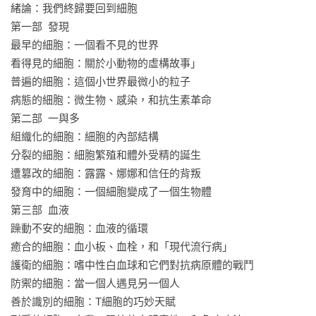
音樂。他們的醫學探索是尋求細胞療法，用人類的基礎材料來
緒論：我們終歸要回到細胞

重建和修復人類。

第一部  發現

於是，與其讓本書按時間順序展開，穆克吉選擇了一個截然不
最早的細胞：一個看不見的世界

同的結構。本書的每一部分都是針對複雜生物的一個基本屬
看得見的細胞：關於小動物的虛構故事」

性，探索它的故事。每個部分都是一段迷你歷史，是發現的年
普遍的細胞：這個小世界最微小的粒子

表。每一部分都說明存在特定細胞體系的一個生命的基本屬性
病態的細胞：微生物、感染，和抗生素革命

（繁殖、自主、新陳代謝），而且都包含新細胞技術的誕生
第二部  一與多

（比如骨髓移植、體外受精、基因治療、深層腦部刺激〔deep 
組織化的細胞：細胞的內部結構

brain stimulation〕、免疫療法），它們都源自於我們對細胞的
分裂的細胞：細胞繁殖和體外受精的誕生

理解，挑戰我們對人類是如何構成和我們如何運作的觀念。本
遭篡改的細胞：露露、娜娜和信任的背叛

書本身就是幾個部分的總和：歷史和個人史、生理學和病理
發育中的細胞：一個細胞變成了一個生物體

學、過去和未來——以及穆克吉自己擔任細胞生物學者和醫師
第三部  血液

成長經歷的個人大事記，編織在一起，成為一個整體，這個組
躁動不安的細胞：血液的循環

織可以說像細胞一樣。

癒合的細胞：血小板、血栓，和「現代流行病」

護衛的細胞：嗜中性白血球和它們對抗病原體的戰鬥

將近兩百年前，德國的生物醫學家指出「細胞」是生物構造與
防禦的細胞：當一個人遇見另一個人

功能的基本單位。在科學史上，這是一個重要的里程碑，後來
善於識別的細胞：T細胞的巧妙天賦
