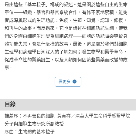
是由這些「基本粒子」構成的記述。這是關於這些自主的生命
單位——組織、器官和器官系統合作，有條不紊地累積，能夠
促成深奧形式的生理功能：免疫、生殖、知覺、認知、修復，
和再生的故事。而反過來，它也是講述在細胞功能失調，使我
們的身體由細胞生理變為細胞病理——細胞的功能障礙導致身
體功能失常，會是什麼樣的故事。最後，這是關於我們對細胞
生理學和病理學日漸深入的了解如何引發生物學和醫學革命，
促成革命性的醫藥誕生，以及人類如何因這些醫藥而改變的故
事。

看更多
在《萬病之王》（The Emperor of All Maladies）中，穆克吉寫
到尋求治療或預防癌症的痛苦追尋，《基因》（The Gene）一
書則是由破解生命密碼的追求而推動寫作。《細胞之歌》帶我
目錄
們踏上截然不同的旅程：以生命最簡單的單位——細胞，來理
解生命。本書談的並不是尋找治療方法或破譯密碼，書中沒有
推薦序：不再善良的細胞  黃貞祥／清華大學生命科學暨醫學院
單一的對手。書裡主要的人物想要藉由了解細胞的結構、生
分子與細胞生物研究所副教授

理、行為及與周圍的細胞的相互作用來了解生命，這是細胞的
序曲：生物體的基本粒子
