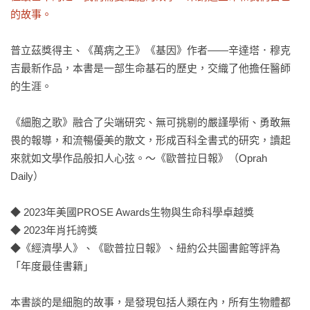
的故事。
普立茲獎得主、《萬病之王》《基因》作者——辛達塔．穆克
吉最新作品，本書是一部生命基石的歷史，交織了他擔任醫師
的生涯。

《細胞之歌》融合了尖端研究、無可挑剔的嚴謹學術、勇敢無
畏的報導，和流暢優美的散文，形成百科全書式的研究，讀起
來就如文學作品般扣人心弦。～《歐普拉日報》（Oprah 
Daily）

◆ 2023年美國PROSE Awards生物與生命科學卓越獎

◆ 2023年肖托誇獎

◆《經濟學人》、《歐普拉日報》、紐約公共圖書館等評為
「年度最佳書籍」

本書談的是細胞的故事，是發現包括人類在內，所有生物體都