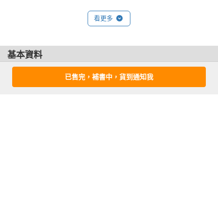
更何況，雖然行為不像庄造那麼誇張，但她自己也常和老公一
起疼愛莉莉。像莉莉今天這樣，夫婦隔著小茶几對坐吃飯時，
看更多
一天三餐不分時段總要跑來湊熱鬧的行徑，福子別說抱怨了，
反而像是在津津有味地欣賞著馬戲團表演一般，從旁看著庄造
一邊逗莉莉玩一邊小酌的晚餐情景，偶或自己也夾點吃的丟給
基本資料
牠，或故意逗牠跳起來搶。莉莉的介入，對於這對新婚夫妻間
作者：
谷崎潤一郎
已售完，補書中，貨到通知我
的感情以及餐桌上的氣氛照理說只有正面助益，不構成半點妨
出版社：
野人文化
礙。那麼，原因到底是什麼呢？一直到昨天，不，直到剛剛為
城邦書號：A1010344

止，他今晚已經小酌了五、六杯都沒事了，難道是為了什麼枝
ISBN：9789863840992

微末節的小事，才使得情況在不知不覺間有所轉變嗎？或者，
出版日期：2015-10-28

從她提到「把貓送給品子」這件事來看，也許她是突然同情起
譯者：
王立言
了人家也說不定。

書系：
文豪書齋
規格：平裝 / 部分彩色 / 208頁 / 14.8cm×21cm                
　　這麼說來，品子離開這個家時，也曾經提過希望帶走莉莉
作為交換條件；之後也再三透過塚本居中斡旋，三番兩次表達
相關書籍
過同樣的要求。然而，庄造認為沒必要認真看待她的話，每次
都加以回絕。就塚本描述，品子早已不再眷戀那個把結髮妻子
同作者
同書系
同分類
同出版社
趕出家門，讓外面的野女人登堂入室的骯髒男人；但其實她現