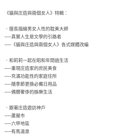
《貓與庄造與兩個女人》特輯：

．擅長描繪男女人性的耽美大師

──真實人生是文學的引路者

──《貓與庄造與兩個女人》各式媒體改編

．和莉莉一起在昭和年間過生活

──重現庄造家的庶民美食

──充滿功能性的家庭住所

──隨季節更換必備日用品

──偶爾奢侈的娛樂生活

．跟著庄造遊訪神戶

──蘆屋市

──六甲地區

──有馬溫泉
