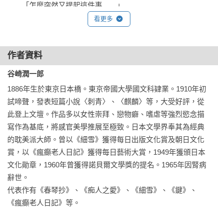
　　「怎麼突然又提起這件事……」

看更多
　　「別管為什麼，送給人家就對了。明天馬上把塚本先生找
來，趕快把貓交給人家。」

作者資料
　　「到底是什麼意思啊？」

谷崎潤一郎
1886年生於東京日本橋。東京帝國大學國文科肄業。1910年初
　　「你不肯照辦嗎？」

試啼聲，發表短篇小說〈刺青〉、〈麒麟〉等，大受好評，從
此登上文壇。作品多以女性崇拜、戀物癖、嗜虐等強烈慾念描
　　「等、等等！妳連理由都沒說清楚，叫我要怎麼照辦啊？
寫作為基底，將感官美學推展至極致。日本文學界奉其為經典
難道牠有什麼地方惹妳不開心嗎？」

的耽美派大師。曾以《細雪》獲得每日出版文化賞及朝日文化
賞，以《瘋癲老人日記》獲得每日藝術大賞，1949年獲頒日本
　　難道是在吃莉莉的醋？──這樣的念頭雖然閃過腦海，但卻
文化勛章，1960年曾獲得諾貝爾文學獎的提名。1965年因腎病
又讓他覺得哪裡不太對勁的原因，在於他知道其實福子也很喜
辭世。

歡貓。在庄造還和前妻品子住在一起的時候，福子每次聽說她
代表作有《春琴抄》、《痴人之愛》、《細雪》、《鍵》、
為了貓而吃醋的事蹟，都把她當笑話看。不僅從前如此，她在
《瘋癲老人日記》等。
搬進來前，應該也已經充分體認到庄造愛貓成痴的習性才是。