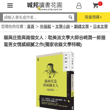
0
限量預購
您現在的位置：
首頁
＞
外版館
>
文學小說
>
翻譯文學
>
日本文學
貓與庄造與兩個女人：耽美派文學大師谷崎潤一郎描
寫男女情感細膩之作(獨家收錄文學特輯)