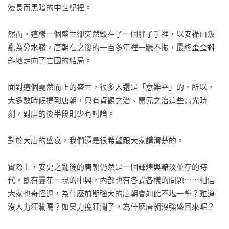
漫長而黑暗的中世紀裡。

然而，這樣一個盛世卻突然毀在了一個胖子手裡，以安祿山叛
亂為分水嶺，唐朝在之後的一百多年裡一蹶不振，最終歪歪斜
斜地走向了亡國的結局。

面對這個戛然而止的盛世，很多人還是「意難平」的，所以，
大多數時候提到唐朝，只有貞觀之治、開元之治這些高光時
刻，對唐的後半段則少有討論。

對於大唐的盛衰，我們還是很希望跟大家講清楚的。

實際上，安史之亂後的唐朝仍然是一個輝煌與黯淡並存的時
代，既有曇花一現的中興，內部也有各式各樣的問題⋯⋯相信
大家也奇怪過，為什麽前期強大的唐朝會如此不堪一擊？難道
沒人力狂瀾嗎？如果力挽狂瀾了，為什麽唐朝沒強盛回來呢？
