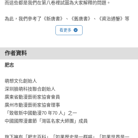
而這些都是我們在第八卷裡試圖為大家解釋的問題。

為此，我們參考了《新唐書》、《舊唐書》、《資治通鑒》等
史料，通過唐玄宗、安祿山、朱溫等人物，把唐朝由盛轉衰的
看更多
過程呈現給大家，然後試者從藩鎮、宦官、黨爭等方面探討唐
朝面臨的大難題。

作者資料
希望通過這本書，能讓大家在輕鬆閱讀之餘對唐朝多一點了
肥志
解，也再次衷心感謝各位朋友們的陪伴。

萌想文化創始人

我們下回再見！
深圳臉萌科技聯合創始人

廣東省動漫藝術家協會會員

廣州市動漫藝術家協會理事

「致敬新中國動漫70 年70 人」之一

中國國際漫畫節「灣區名家大師團」成員

旗下擁有「肥志百科」「如果歷史是一群喵」「如果世界是一