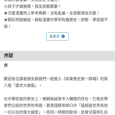
小孩子才做選擇，我全部都都要！

★可愛漫畫附上參考典籍，沒有亂編，全部都源自文獻！

★精彩附錄解說，輕鬆漫畫中學到有趣歷史，舒壓、學習兩不
誤！
看更多
序跋
序
歡迎各位讀者朋友跟我們一起進入《如果歷史是一群喵》的第
八卷「盛世大唐篇」。

在中華民族的歷史上，唐朝無疑是令人驕傲的存在。它是史學
家們公認的世界性帝國，更是錢穆老師口中「遠超過世界其他
一切以往的偉大國家」。而同一時期的歐洲，這會兒還掙扎在