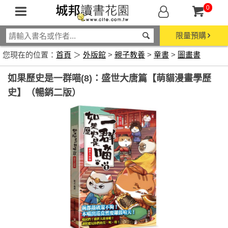
0
限量預購
您現在的位置：
首頁
＞
外版館
>
親子教養
>
童書
>
圖畫書
如果歷史是一群喵(8)：盛世大唐篇【萌貓漫畫學歷
史】（暢銷二版）