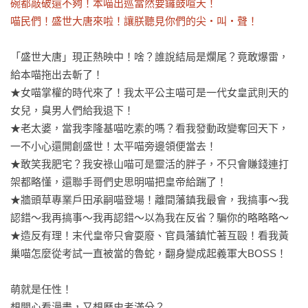
碗都敲破還不夠！本喵出巡當然要鑼鼓喧天！

喵民們！盛世大唐來啦！讓朕聽見你們的尖・叫・聲！
「盛世大唐」現正熱映中！啥？誰說結局是爛尾？竟敢爆雷，
給本喵拖出去斬了！

★女喵掌權的時代來了！我太平公主喵可是一代女皇武則天的
女兒，臭男人們給我退下！

★老太婆，當我李隆基喵吃素的嗎？看我發動政變奪回天下，
一不小心還開創盛世！太平喵旁邊領便當去！

★敢笑我肥宅？我安祿山喵可是靈活的胖子，不只會賺錢連打
架都略懂，還聯手哥們史思明喵把皇帝給踹了！

★牆頭草專業戶田承嗣喵登場！離間藩鎮我最會，我搞事～我
認錯～我再搞事～我再認錯～以為我在反省？騙你的略略略～

★造反有理！末代皇帝只會耍廢、官員藩鎮忙著互毆！看我黃
巢喵怎麼從考試一直被當的魯蛇，翻身變成起義軍大BOSS！

萌就是任性！

想開心看漫畫，又想歷史考滿分？
