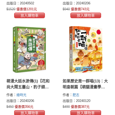
出版日：20240502
出版日：20240206
$1520
優惠價1201元
$940
優惠價743元
放入購物車
放入購物車
萌漫大話水滸傳(1)【花和
如果歷史是一群喵(13)：大
尚大鬧五臺山‧豹子頭落
明皇朝篇【萌貓漫畫學歷
草梁山泊】：附 「水滸群
史】
作者：
繪時光
作者：
肥志
英手繪大事記」超長海報
出版日：20240206
出版日：20240120
(左半圖)
$450
優惠價356元
$490
優惠價387元
放入購物車
放入購物車