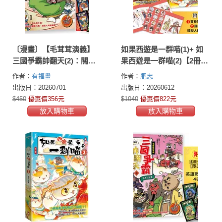
〔漫畫〕【毛茸茸演義】
如果西遊是一群喵(1)+ 如
三國爭霸帥翻天(2)：關羽
果西遊是一群喵(2)【2冊套
獅，過五關斬六將(附逐鹿
書】
作者：
有福畫
作者：
肥志
天下「限定」英雄戰鬥卡4
出版日：20260701
出版日：20260612
張）
$450
優惠價356元
$1040
優惠價822元
放入購物車
放入購物車