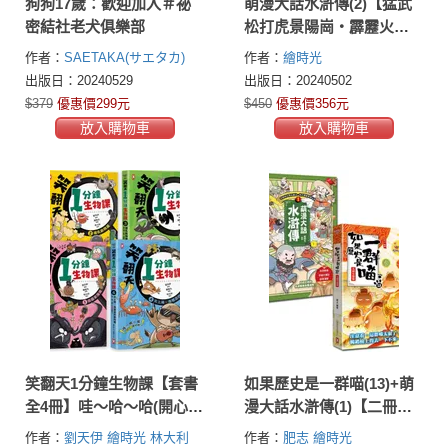
狗狗17歲：歡迎加入＃祕
萌漫大話水滸傳(2)【猛武
密結社老犬俱樂部
松打虎景陽崗‧霹靂火夜
走瓦礫場】：附 「水滸群
作者：
SAETAKA(サエタカ)
作者：
繪時光
英手繪大事記」超長海報
出版日：20240529
出版日：20240502
(右半圖)
$379
優惠價299元
$450
優惠價356元
放入購物車
放入購物車
笑翻天1分鐘生物課【套書
如果歷史是一群喵(13)+萌
全4冊】哇～哈～哈(開心漫
漫大話水滸傳(1)【二冊套
畫版)
書】
作者：
劉天伊
繪時光
林大利
作者：
肥志
繪時光