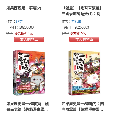
如果西遊是一群喵(2)
〔漫畫〕【毛茸茸演義】
三國爭霸帥翻天(1)：劉備
鹿、關羽獅、張飛熊，桃
作者：
肥志
作者：
有福畫
園三結義(附?逐鹿天下「限
出版日：20260603
出版日：20260603
定」英雄戰鬥卡４張）
$520
優惠價411元
$450
優惠價356元
放入購物車
放入購物車
如果歷史是一群喵(6)：魏
如果歷史是一群喵(7)：隋
晉南北篇【萌貓漫畫學歷
唐風雲篇【萌貓漫畫學歷