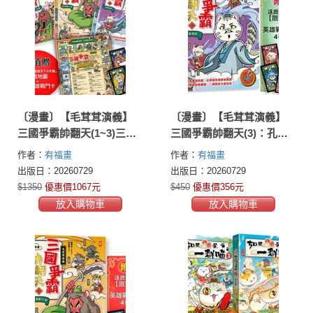
〔漫畫〕【毛茸茸演義】
〔漫畫〕【毛茸茸演義】
三國爭霸帥翻天(1~3)三冊
三國爭霸帥翻天(3)：孔明
套書：超值贈『英雄集結•
喵，草船借箭(附?逐鹿天下
作者：
有福畫
作者：
有福畫
逐鹿天下大作戰』遊戲地
「限定」英雄戰鬥卡4張）
出版日：20260729
出版日：20260729
圖+12張英雄戰鬥卡
$1350
優惠價1067元
$450
優惠價356元
放入購物車
放入購物車