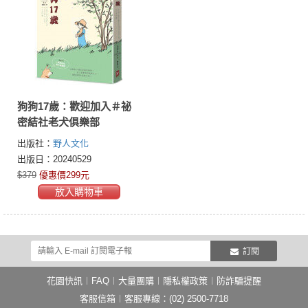
狗狗17歲：歡迎加入＃祕
密結社老犬俱樂部
出版社：
野人文化
出版日：20240529
$379
優惠價299元
放入購物車
訂閱
花園快訊
︱
FAQ
︱
大量團購
︱
隱私權政策
︱
防詐騙提醒
客服信箱
︱客服專線：(02) 2500-7718