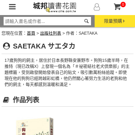
0
限量預購
您現在位置：
首頁
>
出版社列表
> 作者：SAETAKA
SAETAKA サエタカ
17歲狗狗的飼主，居住於日本長野縣安曇野市。狗狗15歲半時，在
推特（現已改稱X）上發現一個名為「＃祕密結社老犬倶樂部」的主
題標籤，受到啟發開始發表自己的貼文，吸引數萬粉絲追蹤。即使
現在他的狗狗已經跨越彩虹橋，他仍然關心著努力生活的老狗和他
們的飼主，每天都感到溫暖和滿足。
作品列表