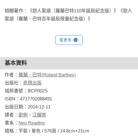
《哀悼日記》
1977年10月25日，巴特母親逝世的翌日起，巴特將自己對母親
相關著作：《戀人絮語（羅蘭巴特110年誕辰紀念版）》《戀人
的思念之情——他的喪傷——隨手誌於紙片上。

喪母劇痛，讓巴特面對自己的死亡，也重新思考遺忘、勇氣、
看更多
時間、書寫等許多生命課題。他照常上課，完成許多寫作計
畫、旅行講學，與朋友談笑，不讓人察覺他的悲慟，只有在日
記裡，他卸下了武裝。他不再是理路清晰、言詞犀利的批評
基本資料
家、語言學家，而回到「家常」，回到血肉：一句話、一個畫
面、一張照片都能讓他淚水潰堤。

作者：
羅蘭．巴特(Roland Barthes)
出版社：
商周出版
書中330篇按序編入的文字，讓我們看到一個惶惑、恐懼、糾葛
城邦書號：BCP002S

的巴特。他充滿矛盾：他渴望孤獨，又需要朋友；他悲傷得萬
ISBN：4717702088491

念俱 灰，卻能神智清明地審視自己；他不斷對語言的限制與虛
出版日期：2014-12-11

妄提出質疑（即使書寫達到極致仍是徒然），但他唯一的救贖
譯者：
劉俐
、
汪耀進
——也只能是書寫。他想掙脫悲慟，重拾平靜；一方面又樂於
書系：
Neo Reading
沉溺其中，因為只有在悲慟之中，他才能與母親同在。

規格：平裝 / 單色 / 576頁 / 14.8cm×21cm                