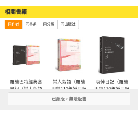
這本日誌有助理解巴特的思想，及同時期作品如《明室》等
相關書籍
等，它們是巴特於喪母心情影響下所撰寫的，而其源頭就是
《哀悼日記》裡的札記。
同作者
同書系
同分類
同出版社
羅蘭巴特經典套
戀人絮語（羅蘭
哀悼日記（羅蘭
書組（戀人絮語
巴特110年誕辰紀
巴特110年誕辰紀
+哀悼日記）
念版）
念版）
已絕版，無法販售
more
優惠活動快訊