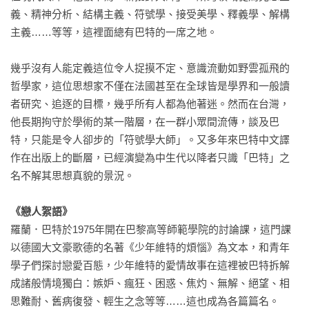
義、精神分析、結構主義、符號學、接受美學、釋義學、解構
主義……等等，這裡面總有巴特的一席之地。

幾乎沒有人能定義這位令人捉摸不定、意識流動如野雲孤飛的
哲學家，這位思想家不僅在法國甚至在全球皆是學界和一般讀
者研究、追逐的目標，幾乎所有人都為他著迷。然而在台灣，
他長期拘守於學術的某一階層，在一群小眾間流傳，談及巴
特，只能是令人卻步的「符號學大師」。又多年來巴特中文譯
作在出版上的斷層，已經演變為中生代以降者只識「巴特」之
名不解其思想真貌的景況。

《戀人絮語》
羅蘭．巴特於1975年開在巴黎高等師範學院的討論課，這門課
以德國大文豪歌德的名著《少年維特的煩惱》為文本，和青年
學子們探討戀愛百態，少年維特的愛情故事在這裡被巴特拆解
成諸般情境獨白：嫉妒、瘋狂、困惑、焦灼、無解、絕望、相
思難耐、舊病復發、輕生之念等等……這也成為各篇篇名。
