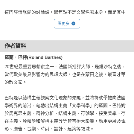
這門談情說愛的討論課，聚焦點不是文學名著本身，而是其中
戀人的傾吐方式和絮語的載體。兩年後，巴特融鑄了自己的情
看更多
感軌跡和心路歷程，發展成為一種新的文體，1977年付之成書
並立即風靡西方文壇，翻譯有近三十種語言，曾搬上舞臺演
出，成為一代思想家羅蘭．巴特流傳最廣、最為人所悉的著
作者資料
作。

羅蘭．巴特(Roland Barthes)
這是一部論述愛情的經典，更是跨時代的哲學巨著。這是一部
20世紀最重要思想家之一。法國新批評大師，是繼沙特之後，
無法用傳統體裁定性的奇書。巴特在書中嘗試了一種「發散
當代歐美最具影響力的思想大師，也是在蒙田之後，最富才華
性」行文，揉和思辨與直接演示為一體，顯示一種「散點透
的散文家。

視」的「零度寫作」；他擷取了戀愛體驗的五彩碎片，在哲人
思辨的反光鏡折射下建構出撲朔迷離的排列組合，以對應的文
巴特是以結構主義觀察文化現象的先驅，並將符號學推向法國
體形式揭示出戀人絮語只不過是諸般感受，幾段思絮，剪不
學術界的前沿，勾勒出結構主義「文學科學」的藍圖。巴特對
斷，理還亂。而以往關於愛情、戀語的條分縷析、洋洋灑灑的
於馬克思主義、精神分析、結構主義、符號學、接受美學、存
「反思」卻顯得迂腐、淺陋……而這正是解構主義要證實的。

在主義、詮釋學和解構主義等等皆有極大影響，應用更廣及電
影、廣告、音樂、時尚、設計、建築等領域。
