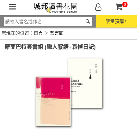
0
限量預購
您現在的位置：
首頁
＞
套書館
羅蘭巴特套書組 (戀人絮語+哀悼日記)