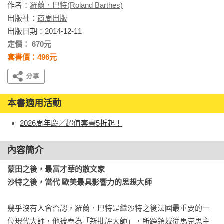
作者：
羅蘭．巴特(Roland Barthes)
出版社：
商周出版
出版日期：2014-12-11
定價： 670元
套書價：496元
本書適用活動
2026周年慶／超值套書5折起！
內容簡介
蒙田之後，最富才華的散文家

沙特之後，當代 歐美最具影響力的思想大師
幾乎沒有人會否認，羅蘭．巴特是繼沙特之後法國最重要的一
位現代大師，他被奉為「新批評大師」，所跨領域從馬克思主