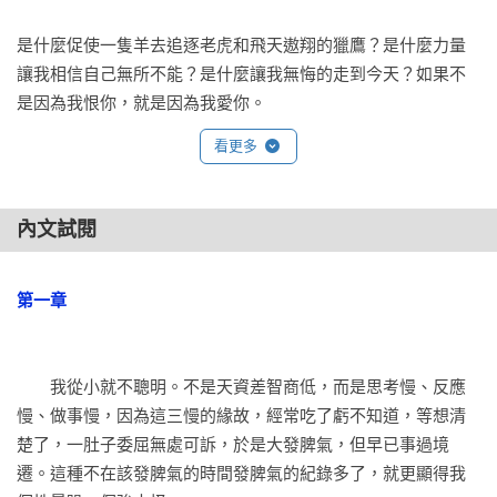
是什麼促使一隻羊去追逐老虎和飛天遨翔的獵鷹？是什麼力量
讓我相信自己無所不能？是什麼讓我無悔的走到今天？如果不
是因為我恨你，就是因為我愛你。
看更多
內文試閱
第一章
　　我從小就不聰明。不是天資差智商低，而是思考慢、反應
慢、做事慢，因為這三慢的緣故，經常吃了虧不知道，等想清
楚了，一肚子委屈無處可訴，於是大發脾氣，但早已事過境
遷。這種不在該發脾氣的時間發脾氣的紀錄多了，就更顯得我