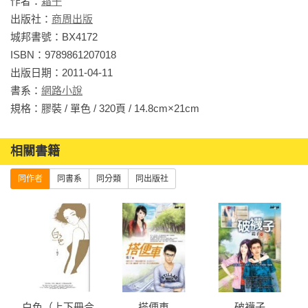
作者：
霜子
「妳不每次都和人家說，自己很聰明，卻生了我這麼笨的女
出版社：
商周出版
兒？我就覺得，那是妳的問題。一定是我在妳肚子裡的時候，
城邦書號：BX4172

妳把我的智商吸收走了，所以我才笨，妳才聰明！」
ISBN：9789861207018

出版日期：2011-04-11

書系：
網路小說
　　我媽聽了，手抖了半天。
規格：膠裝 / 單色 / 320頁 / 14.8cm×21cm                
相關書籍
　　我媽常常抖，每次我爸拿著百貨公司的袋子問她「這鞋子
買了多少錢」時，我媽都得或大或小地渾身抖一下。
同作者
同書系
同分類
同出版社
　　我雖然氣她吸收了我的智商，但媽媽畢竟是媽媽，我還是
愛她的，看她這樣，我有點不忍，發自內心的關心。「媽，妳
要冷的話，多穿件衣服，要是中風，我跟爸爸送妳去醫院？」
白色（上下冊合
搭便車
破襪子