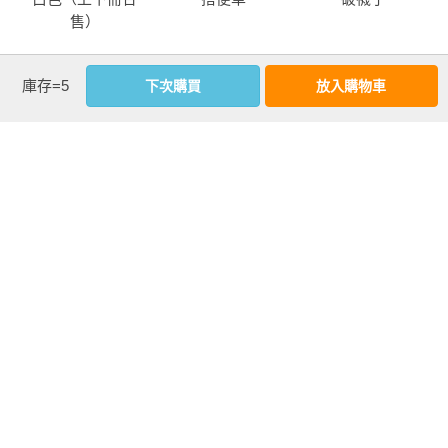
　　她聽了這話，菜刀「噹」地一聲掉在地上，狠瞪我一眼，
售）
掉頭就走，一面走一面罵，「生妳還不如生隻豬！」
庫存=5
下次購買
放入購物車
more
　　媽走開了，爸過來把菜刀撿起來，對我低聲說：「翎翎，
優惠活動快訊
怎麼這樣跟妳媽媽說話呢？妳媽媽她那麼愛妳，好的東西都給
妳，怎麼會害妳？妳這樣讓媽媽傷心，很不好啊。」
　　我是不聰明，但也並不傻，該知道的事情我都是知道的，
譬如說我知道，媽媽雖然老拿指頭戳著我的腦袋罵「妳怎麼那
麼笨啊」，但晚餐桌上的炸肉排，我總是吃最大塊的，如果我
吃得很香，我媽還會把她的那塊夾到我碗裡來。
注意事項
　　我在百貨公司裡看到一件好幾千塊的專櫃童裝，看得眼睛
發直不肯走，逼得我媽和櫃姐殺價。她指著我說：「妳這件衣
若有任何購書問題，請參考
FAQ