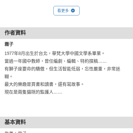
看更多
　　我分析得頭頭是道，但我媽每次一聽我說什麼頭頭是道的
話，就會大發脾氣，這次也不例外。她直接提著菜刀從廚房裡
氣勢洶洶地奔出來，我爸看情況不妙，趕緊飛撲到我身前，肉
作者資料
身相護，陪著笑臉勸說：「別生氣，小孩子說話不知輕重，妳
霜子
千萬別跟她認真！消消氣，我幫妳切菜洗碗！」
1977年8月出生於台北，華梵大學中國文學系畢業。

當過一年國中教師，曾任編劇、編輯、特約撰稿……

有獅子座要命的驕傲，但生活智能低弱，忘性嚴重，非常迷
　　我媽對我爸的態度比對我還差，理都不理，指著我怒吼，
糊。

「程秀翎，妳給老娘說清楚，誰害妳了？誰讓妳不聰明了？不
最大的樂趣是買書和讀書，還有寫故事。

聰明是妳自己的問題，和妳媽有什麼關係？啊！」
現在是兩隻貓咪的監護人……
　　我本是那種在逆境中更顯堅強的人，但看我媽氣勢雄渾地
撲出來，一副要拿菜刀把我大卸八塊的樣子，一時英雄氣短，
基本資料
嚇得說不出話，再看我爸擋在前頭，知道要死死他絕不會死
我，膽子就像吹氣球一樣地又膨脹了起來，扯著嗓門喊回去，