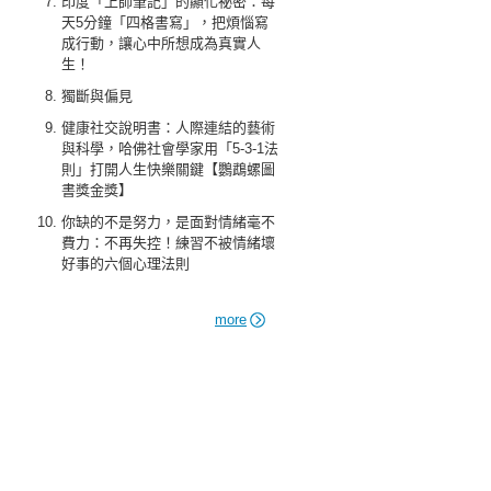
印度「上師筆記」的顯化祕密：每
天5分鐘「四格書寫」，把煩惱寫
成行動，讓心中所想成為真實人
生！
獨斷與偏見
健康社交說明書：人際連結的藝術
與科學，哈佛社會學家用「5-3-1法
則」打開人生快樂關鍵【鸚鵡螺圖
書獎金獎】
你缺的不是努力，是面對情緒毫不
費力：不再失控！練習不被情緒壞
好事的六個心理法則
more