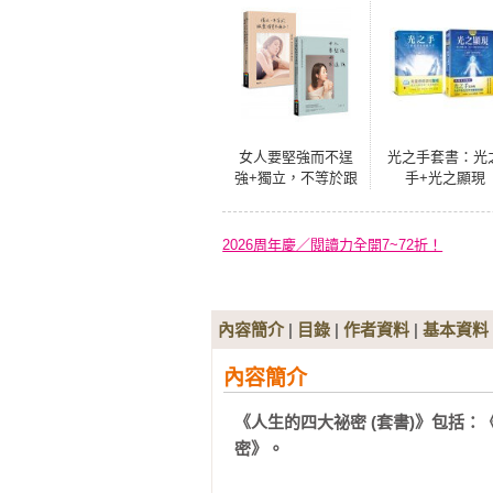
女人要堅強而不逞
光之手套書：光
強+獨立，不等於跟
手+光之顯現
愛情誓不兩立！套
書
2026周年慶／閱讀力全開7~72折！
內容簡介
|
目錄
|
作者資料
|
基本資料
內容簡介
《人生的四大祕密 (套書)》包括
密》。