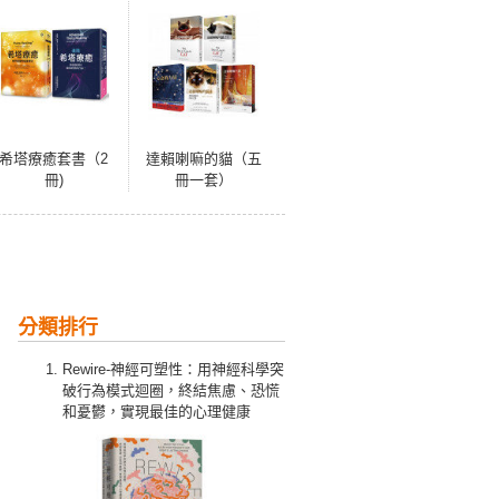
希塔療癒套書（2
達賴喇嘛的貓（五
冊)
冊一套）
分類排行
Rewire-神經可塑性：用神經科學突
破行為模式迴圈，終結焦慮、恐慌
和憂鬱，實現最佳的心理健康