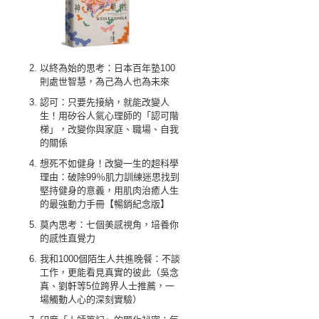
以終為始的思考：日本百年塾100
則處世智慧，為己為人也為未來
認可：只要先接納，就能改變人
生！用矽谷人氣心理師的「認可階
梯」，改變你與家庭、職場、自我
的關係
想死不如健身！改變一生的超科學
理由：破除99％肌力訓練迷思找到
堅持健身的意義，用肌肉治癒人生
的最強動力手冊【暢銷紀念版】
莫內思考：七個美感視角，培養你
的感性直覺力
我和1000個陌生人共進晚餐：不談
工作，更能看見真實的彼此（吳念
真、劉軒等5位跨界人士推薦，一
場觸動人心的深刻實驗）