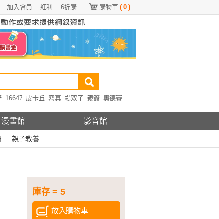
加入會員
紅利
6折購
購物車
(
0
)
野
16647
皮卡丘
寫真
楊双子
親簽
奧德賽
漫畫館
影音館
習
親子教養
庫存 = 5
放入購物車