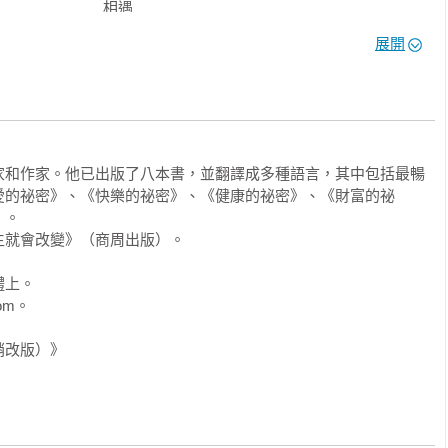
程　　　　　　　相遇 
展開
：當下的力量　　祕密三：想像的力量 
：目標的力量　　祕密六：幽默的力量 
：給予的力量　　祕密九：關係的力量 
家和作家。他已出版了八本書，並翻譯成多種語言，其中包括最暢
愛的祕密》、《快樂的祕密》、《健康的祕密》、《財富的祕
。

就會改變》（商周出版）。

bundant  Health） 
上。

m。 

　　　　　　　　相遇 
銷改版）》
：呼吸的力量　　祕密三：運動的力量 
：歡笑的力量　　祕密六：休息的力量 