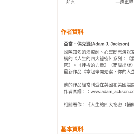
  前言　　　　　　　　　一段車
  祕密一：態度的力量　　祕密二
  祕密四：身體的力量　　祕密五
作者資料
亞當．傑克遜(Adam J. Jackson)
  祕密七：寬恕的力量　　祕密八
國際知名的治療師、心靈勵志演說
銷的《人生的四大祕密》系列：《
  祕密十：信心的力量　　尾聲 
密》。《挫折的力量》（商周出版）
最新作品《拿起筆開始寫，你的人生
◎健康的祕密（The Ten Secrets of A
他的作品經常刊登在英國和美國媒體
作者官網：：www.adamjjackson.co
  前言　　　　　　　　　病人　
相關著作：《人生的四大祕密（暢
  祕密一：意念的力量　　祕密二
  祕密四：營養的力量　　祕密五
基本資料