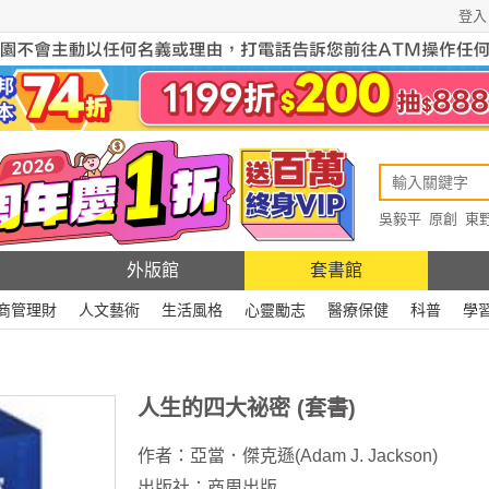
登入
吳毅平
原創
東
原創
Rewire
外版館
套書館
商管理財
人文藝術
生活風格
心靈勵志
醫療保健
科普
學
人生的四大祕密 (套書)
作者：
亞當．傑克遜(Adam J. Jackson)
出版社：
商周出版