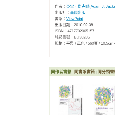
  祕密七：姿勢的力量　　祕密八
作者：
亞當．傑克遜(Adam J. Jacks
出版社：
商周出版
  祕密十：真愛的力量　　尾聲 
書系：
ViewPoint
出版日期：2010-02-08

ISBN：4717702065157

◎財富的祕密（The Ten Secrets of  
城邦書號：BU3028S

規格：平裝 / 單色 / 560頁 / 10.5cm×17.2c
  前言　　　　　　　　　公園漫
  祕密一：信念的力量　　祕密二
同作者書籍
  祕密四：計畫的力量　　祕密五
同書系書籍
同分類書
|
|
  祕密七：預算的力量　　祕密八