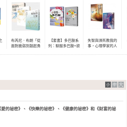
之
布芮尼．布朗「從
【套書】多巴胺系
失智與瀕死教我的
面對脆弱到鼓起勇
列：馴服多巴胺+欲
事，心理學家的人
氣」套書（脆弱的
望分子多巴胺
生必修課（套
力量／我已經夠好
書）：最後，我會
了／勇氣的力量）
變成你嗎？＋我死
過，所以知道怎麼
活
：《愛的祕密》、《快樂的祕密》、《健康的祕密》和《財富的祕