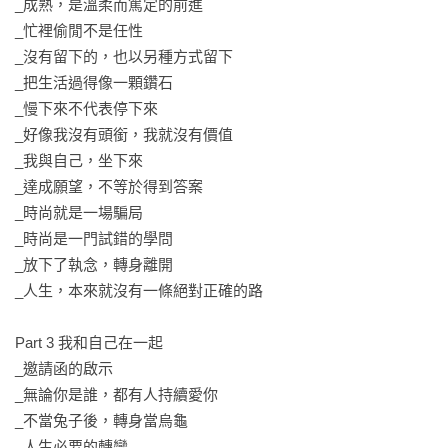
_成熟，是溫柔而篤定的前進

_忙裡偷閒不是任性

_沒有留下的，也以另種方式留下

_把生活過得像一顆鑽石

_慢下來不代表停下來

_好像我沒有頭銜，我就沒有價值

_我與自己，坐下來

_達成願望，不等於得到答案 

_時尚就是一場騙局

_時尚是一門試錯的學問

_放下了執念，轉身離開

_人生，本來就沒有一條絕對正確的路

Part 3 我和自己在一起

_邀請函的啟示

_無論你是誰，都有人持續愛你

_不當兔子後，轉身當烏龜

_人生必要的轉彎
