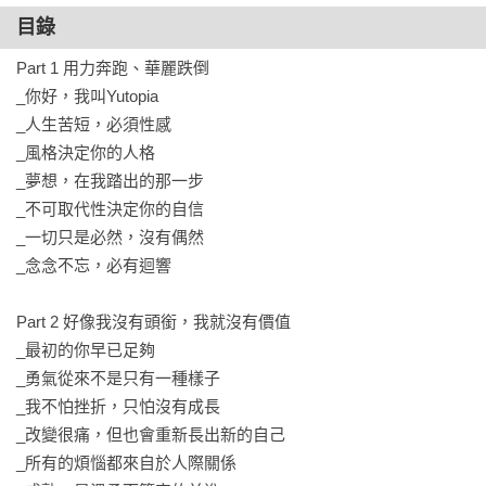
的無知，反而是帶著所有彎路與顛簸之後的清醒。」
目錄
Part 1 用力奔跑、華麗跌倒

_你好，我叫Yutopia

_人生苦短，必須性感

_風格決定你的人格

_夢想，在我踏出的那一步

_不可取代性決定你的自信

_一切只是必然，沒有偶然

_念念不忘，必有迴響

Part 2 好像我沒有頭銜，我就沒有價值 

_最初的你早已足夠

_勇氣從來不是只有一種樣子

_我不怕挫折，只怕沒有成長

_改變很痛，但也會重新長出新的自己

_所有的煩惱都來自於人際關係
