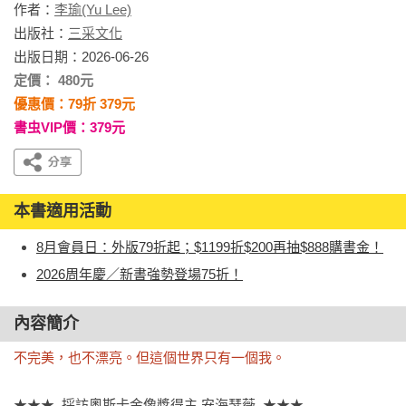
作者：
李瑜(Yu Lee)
出版社：
三采文化
出版日期：2026-06-26
定價： 480元
優惠價：79折 379元
書虫VIP價：379元
本書適用活動
8月會員日：外版79折起；$1199折$200再抽$888購書金！
2026周年慶／新書強勢登場75折！
內容簡介
不完美，也不漂亮。但這個世界只有一個我。
★★★  採訪奧斯卡金像獎得主 安海瑟薇  ★★★
