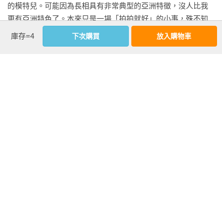
的模特兒。可能因為長相具有非常典型的亞洲特徵，沒人比我
更有亞洲特色了。本來只是一場「拍拍就好」的小事，殊不知
當天教授、董事長、攝影師、造型、髮妝全都到場，氣氛隆重
庫存=4
下次購買
放入購物車
得像走紅毯，如今回想，說那是一場命運的彩排，好像也可
以？

拍著、拍著，攝影師放下了手中的相機沉默不語，把所有工作
看更多
人員叫過去看畫面。那幾秒的寧靜令人窒息，我心想，肯定是
搞砸了，肯定要換人了，對吧。直到我的本科教授抬起頭，緩
緩說出一句話：「Yu，我覺得你可以當模特兒。」

延伸內容
後記

我當場笑到彎腰，覺得那是世界上最荒謬的建議。我不覺得自
己漂亮、也不覺得自己適合鏡頭。笑得越大聲，是因為我越不
從來沒有想過，真的把這本書寫完，居然花了我十年的時間。

敢相信。但這句話像一顆投入內心深處的石子，漣漪從那天開
這十年間，陸陸續續有不同出版社來接洽，但沒有一次像現在
始，不斷向外擴散。

這樣完整地寫完。某種程度上，我錯過了社群的全盛時期，也
錯過了我最耀眼的時刻。

這份震盪並沒有停在學校裡。
