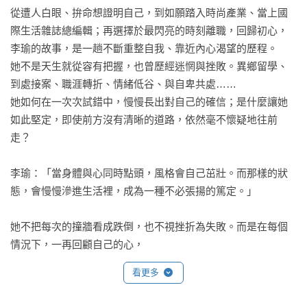
從遭人白眼、拚命想證明自己，到如願踏入時尚產業、當上國
際生活雜誌總編輯；再選擇於最閃亮的時刻離職，回歸初心，

李瑜的故事，是一趟不斷重整自我、靠近內心渴望的歷程。

她不是天生就從容有把握，也曾歷經迷惘與挫敗。異鄉留學、
到處接案、職涯轉折、情緒低谷、與自卑共處……

她如何在一次次試錯中，慢慢長出對自己的確信；是什麼讓她
如此堅定，即使前方沒有清晰的道路，依然毫不懷疑地往前
走？

李瑜：「當身體與心同時點頭，風格會自己茁壯。而那樣的狀
態，會慢慢滲進生活裡，成為一種不必張揚的篤定。」

她不把每次的撞牆看成跌倒，也不視挫折為失敗。而是在每個
情況下，一再回顧自己的心，

並相信自己的每個選擇，能帶她到更靠近自己內心的地方。

看更多
李瑜：「人生的旅程會回到起點。只是那個起點，不再是當初