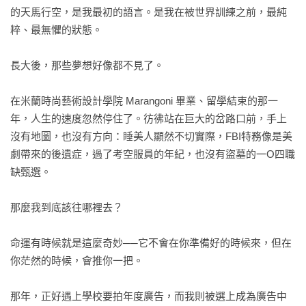
的天馬行空，是我最初的語言。是我在被世界訓練之前，最純
後記
粹、最無懼的狀態。

長大後，那些夢想好像都不見了。

在米蘭時尚藝術設計學院 Marangoni 畢業、留學結束的那一
年，人生的速度忽然停住了。彷彿站在巨大的岔路口前，手上
沒有地圖，也沒有方向：睡美人顯然不切實際，FBI特務像是美
劇帶來的後遺症，過了考空服員的年紀，也沒有盜墓的一O四職
缺甄選。

那麼我到底該往哪裡去？

命運有時候就是這麼奇妙──它不會在你準備好的時候來，但在
你茫然的時候，會推你一把。

那年，正好遇上學校要拍年度廣告，而我則被選上成為廣告中