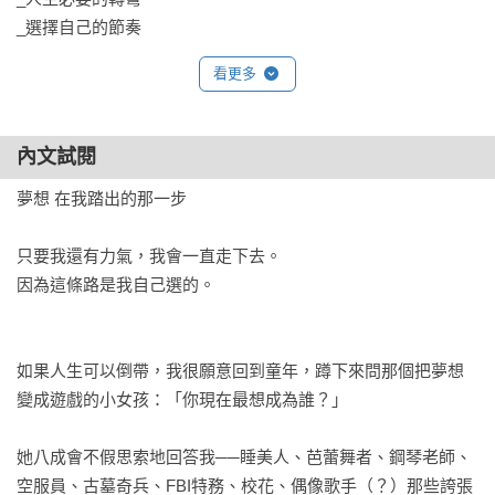
_選擇自己的節奏

_人情冷暖這一題，我繞了一大圈才懂

看更多
_內觀日記一：墬落

_內觀日記二：困獸

_內觀日記三：臣服

內文試閱
_內觀日記四：歸返

夢想 在我踏出的那一步

Part 4 理想中的自己，不會明天就出現

只要我還有力氣，我會一直走下去。

_反派篇章

因為這條路是我自己選的。

_轉念的練習

_沒有誰永遠是贏家，再來一次就好

_上一次的夢想算是實現了吧？

如果人生可以倒帶，我很願意回到童年，蹲下來問那個把夢想
_直視鏡中的自己

變成遊戲的小女孩：「你現在最想成為誰？」

_保護自己的能量

_理想中的自己，不會明天就出現

她八成會不假思索地回答我──睡美人、芭蕾舞者、鋼琴老師、
_影子決定你的名字

空服員、古墓奇兵、FBI特務、校花、偶像歌手（？）那些誇張