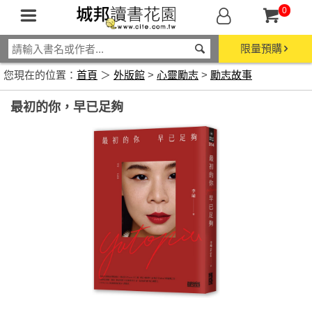
0
限量預購
您現在的位置：
首頁
＞
外版館
>
心靈勵志
>
勵志故事
最初的你，早已足夠