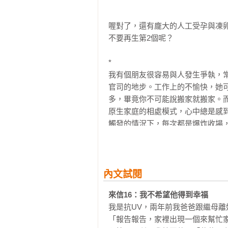
10 媽媽的冷暴力

對某些人來說，真心話是示弱的表現
喔對了，還有龐大的人工受孕與凍
不要再生第2個呢？

第三章、死 LIVE

11 阿婆在的時候，為何沒有多陪陪她
*

面死而生，才能好好活著

我有個朋友很容易與人發生爭執，
官司的地步。工作上的不愉快，她
12 爸爸走了，我還是每天傳照片給他
多，畢竟你不可能說搬家就搬家。
不後悔的方式就是現在、立刻、馬上
原生家庭的相處模式，心中總是感
觸發的情況下，每次都是爆炸收場，
13 下輩子，還想當你的孫子

記錄，讓逝去不被遺忘

我的朋友搬出了「離婚」這個大絕
另一半已經是人生的萬幸，如果她
14 致我最堅強的媽媽

你要怎麼勸勸她不要離婚呢？

內文試閱
15 我沒見到爸爸的最後一面

來信16：我不希望他得到幸福
*

我是抗UV，兩年前我爸爸跟繼母離
我有個朋友月薪$50,000，但是月支
第四章、憋 LOOP

「報告報告，家裡出現一個來幫忙
16 我不希望他得到幸福
