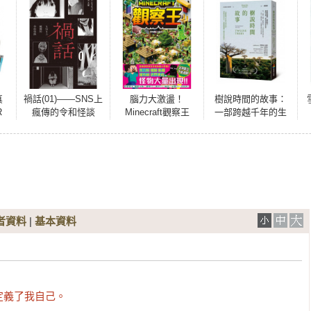
真
禍話(01)——SNS上
腦力大激盪！
樹說時間的故事：
R
瘋傳的令和怪談
Minecraft觀察王
一部跨越千年的生
親簽
命史詩，述說自然
共生、氣候變遷與
人類未來的啟示
者資料
|
基本資料
定義了我自己。