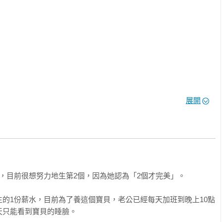
薦

、太棒的話了！

到給媽媽的信那邊，直接在辦公室哭成狗，嗚嗚嗚

靈魂們
展開
營



，目前很想努力地生第2個，因為她認為「2個才完美」。

的1份薪水，目前為了養這個寶貝，老公已經每天加班到晚上10點
只能看到寶貝的睡臉。
