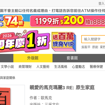
登入
吳毅平
原創
東
原創
Rewire
外版館
套書館
文學小說
商管理財
人文藝術
生活風格
心靈勵志
醫療保健
與家庭關係
親愛的馬克瑪麗3 RE: 原生家庭
作者：
歐馬克
出版社：
三采文化