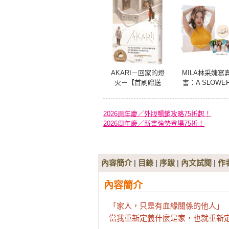
AKARI－回家的燈
MILA林采婕寫
火－【首刷贈送
書：A SLOWE
「溫暖燈火」PET
SUMMER(小卡
卡】
版)
2026周年慶／外版暢銷攻略75折起！
2026周年慶／新書強勢登場75折！
內容簡介
|
目錄
|
序跋
|
內文試閱
|
作
內容簡介
「家人，只是有血緣關係的他人」

當我重新定義什麼是家，也就重新