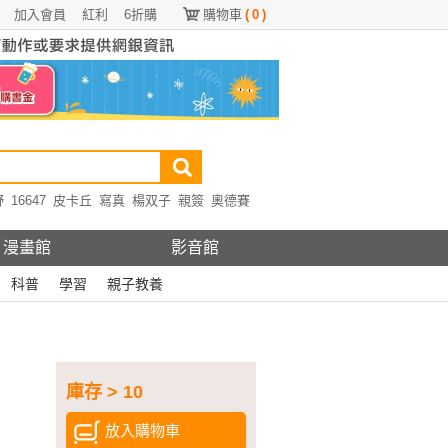
加入會員
紅利
6折購
購物車
(
0
)
野
16647
皮卡丘
寫真
楊双子
親簽
奧德賽
漫畫館
影音館
科普
學習
親子教養
庫存 > 10
放入購物車