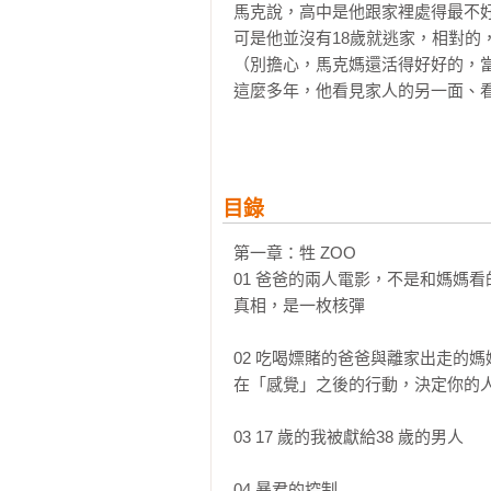
馬克說，高中是他跟家裡處得最不好
可是他並沒有18歲就逃家，相對的，
（別擔心，馬克媽還活得好好的，當
這麼多年，他看見家人的另一面、看
✦期待道歉，是活在自設監獄

「我就是過不去啊！」很多人面對家
今天不管我們長成了什麼樣的大人，
目錄
但歸因之後，問題解決了嗎？

沒有。

第一章：牲 ZOO

只有當你止息了心中的苦，才真正止
01 爸爸的兩人電影，不是和媽媽看的
真相，是一枚核彈

✦翻開這本書，從怨靈小隊脫隊！

❝你的內在就像是一群孩子，痛苦則是其
02 吃喝嫖賭的爸爸與離家出走的媽媽
在「感覺」之後的行動，決定你的人
過去可以塑造一個人，但不能決定
的你、帶傷前行的你，這段路程就如
03 17 歲的我被獻給38 歲的男人

而你要拯救的，就是你自己。

04 暴君的控制
