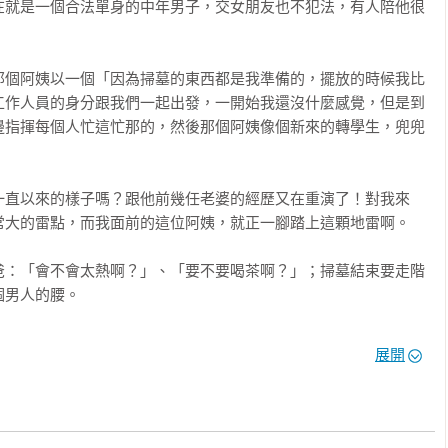
在就是一個合法單身的中年男子，交女朋友也不犯法，有人陪他很
能夠借錢的方式他都去借，不問利率高低，不問還款條件，借
0的利息！這是什麼搶劫人的生意呀？也太好賺了吧！？

那個阿姨以一個「因為掃墓的東西都是我準備的，擺放的時候我比
，他選擇先還銀行錢，因為擔心如果不繳銀行的，自己的信用分數
工作人員的身分跟我們一起出發，一開始我還沒什麼感覺，但是到
邊指揮每個人忙這忙那的，然後那個阿姨像個新來的轉學生，兜兜
我媽嫁錯人

現在東窗事發了，請問你要怎麼幫助他？

一直以來的樣子嗎？跟他前幾任老婆的經歷又在重演了！對我來
個決定啊？」、「你到底腦子在想什麼啊？」的情況，我們的直覺
大的雷點，而我面前的這位阿姨，就正一腳踏上這顆地雷啊。

地不理解與失望；反應出的行為就是責罵、否定、拉遠距離，限制
的聯繫，試圖把對方關起來。因為他的行為對周邊的人造成了傷
爸：「會不會太熱啊？」、「要不要喝茶啊？」；掃墓結束要走階
他，要把他孤立起來，讓他不能再作怪。



男人的腰。



背後最大的渴望卻正是：想要與人連結，想被信任、被理解，被
人注意到，但我看到的瞬間，像是有一口臭掉的菜梗在我咽喉的感
展開
一個脾氣超爛，控制欲超強，根本是超強颱風、超大地震震央一般
還要來掃他爸媽的墓！？

是真的想要第2個孩子、不是真的想與人結怨，也不是真的想揮霍金
這個世界認可、最快讓人感到羨慕、最快獲得敬重的方式。

好啦，這些是我的片面判斷，不是其他人經驗到的全貌。」回程蜿