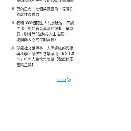
夢想和感觸＋社長的70幅手繪插圖
莫內思考：七個美感視角，培養你
的感性直覺力
我和1000個陌生人共進晚餐：不談
工作，更能看見真實的彼此（吳念
真、劉軒等5位跨界人士推薦，一
場觸動人心的深刻實驗）
健康社交說明書：人際連結的藝術
與科學，哈佛社會學家用「5-3-1法
則」打開人生快樂關鍵【鸚鵡螺圖
書獎金獎】
more