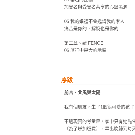
✦家家有本難念的經，網友們淚謝推
加害者與受害者共享的心靈黑洞

：「你永遠有選擇」這真是一句太棒
：最近突然對家人產生很多情緒，碰
05 我的婚禮不會邀請我的家人

：謝謝馬克、瑪麗總是陪伴孤單的
痛苦是你的，解脫也是你的

第二章、離 FENCE

06 旅行中最大的地雷

帶長輩出遊，是活菩薩的事業

07 無法溝通的大男人

關係不會自動續訂，好關係要主動經
序跋
前言、北風與太陽
08 寄人籬下的無奈：政治立場審查會
自己的自由自己守護

我有個朋友，生了1個很可愛的孩子
09 演戲滿分、良心裸奔的親戚

不過現實的考量是，家中只有她先生
最好的關係就是沒有關係

（為了賺加班費），早出晚歸到每天