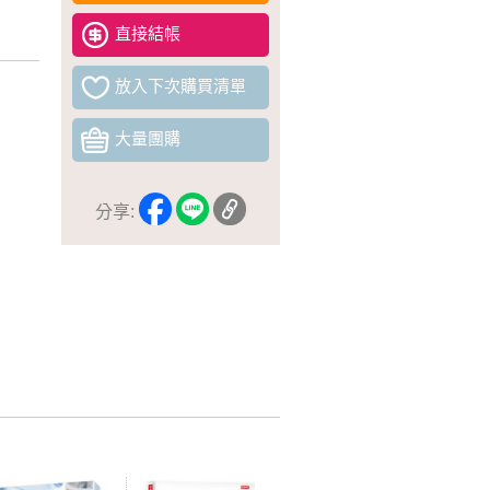
直接結帳
放入下次購買清單
大量團購
分享: