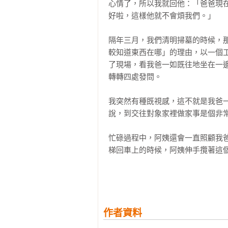
心情了，所以我就回他：「爸爸現
信貸、二胎車貸、當鋪典當，各種
今天開始，從怨靈小隊脫隊

好啦，這樣他就不會煩我們。」

$60,000十天後就要還$12,00
17 在精神病院20 年的姊姊

隔年三月，我們清明掃墓的時候，
在高利貸與銀行信用貸款的催繳下
愛不是修好誰，而是陪伴誰

較知道東西在哪」的理由，以一個
會被扣分，以後更難借錢⋯⋯

了現場，看我爸一如既往地坐在一
18 阿嬤說男人不能洗碗，我只覺得
轉轉四處發問。

錢還不出來了怎麼辦？盜用公款囉。
別人的認可是虛無的

我突然有種既視感，這不就是我爸
當我們遇到這種「你怎麼會做出這
19 令人擔心的弟弟

說，到交往對象家裡做家事是個非常
常常是驚訝混雜著憤怒，還有深深
家人，只是有血緣關係的他人

對方的行為、禁足、切斷他與外界
忙碌過程中，阿姨還會一直照顧我
害，所以我們質疑他的決定，不信任
20 從小不被愛的我，長成了這樣的人
梯回車上的時候，阿姨伸手攬著這個
你得先這麼做，別人的道歉才會有用
但諷刺的是，他們會有這些舉動，
阿姨的小動作極為低調，沒有其他
愛。

最後瑪麗想說

覺。阿姨，妳搞錯了吧，我爸他是
馬克致謝
的存在。這種人到底哪一點好！？妳
他們希望被尊重、被看見。他們不
作者資料
錢，他們只是以為，那是最快可以被
可是我心裡的另一部分又想著：「