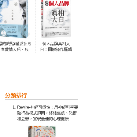
雪的終點(暖淚系青
個人品牌真相大
春愛情天后‧晨
白：圖解操作邏輯
羽，全新加筆黑暗
與應用方式。一次
純愛系列最終曲！)
做對，個人價值翻
倍。
分類排行
Rewire-神經可塑性：用神經科學突
破行為模式迴圈，終結焦慮、恐慌
和憂鬱，實現最佳的心理健康