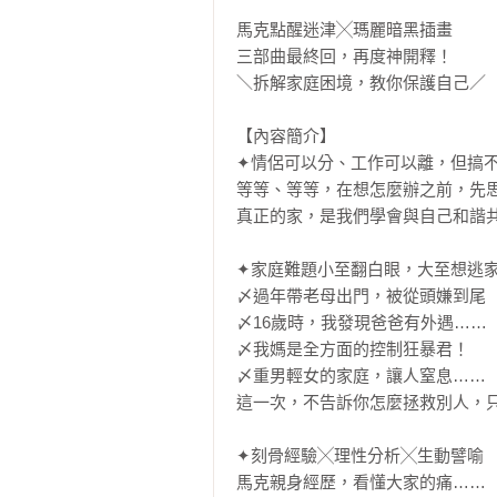
馬克點醒迷津╳瑪麗暗黑插畫

三部曲最終回，再度神開釋！

＼拆解家庭困境，教你保護自己／

【內容簡介】

✦情侶可以分、工作可以離，但搞不
等等、等等，在想怎麼辦之前，先思
真正的家，是我們學會與自己和諧共
✦家庭難題小至翻白眼，大至想逃家
〆過年帶老母出門，被從頭嫌到尾

〆16歲時，我發現爸爸有外遇……

〆我媽是全方面的控制狂暴君！

〆重男輕女的家庭，讓人窒息……

這一次，不告訴你怎麼拯救別人，只
✦刻骨經驗╳理性分析╳生動譬喻

馬克親身經歷，看懂大家的痛……
