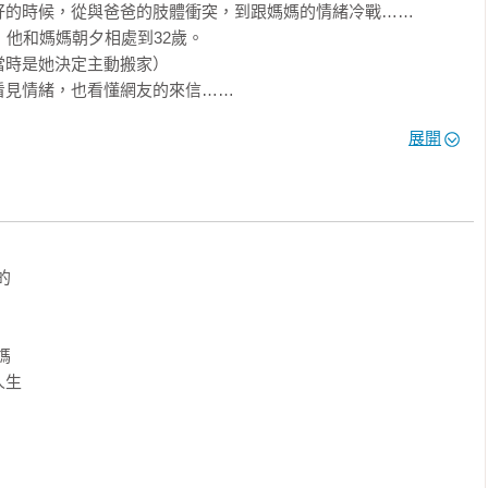
的時候，從與爸爸的肢體衝突，到跟媽媽的情緒冷戰……

他和媽媽朝夕相處到32歲。

時是她決定主動搬家）

見情緒，也看懂網友的來信……

展開
庭問題會這樣反駁。

永遠都可以責怪：是原生家庭把我變成這樣的。

息了來自於上一代、上上一代、乃至世世代代的苦。



中的drama queen，但要記得，你才是這個班的導師！❞



生

一個人。面對自己的過去是很了不起的決定。長大的你、處理痛苦
同勇者鬥惡龍的冒險。
