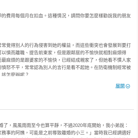


卵的費用每個月在扣血。這種情況，請問你要怎麼樣勸說我的朋友
呢？

常常覺得別人的行為侵害到她的權益，而這些衝突也會發展到要打
可以憤而離職、提告前東家，但是跟鄰居的不愉快就相對麻煩得


而最麻煩的是跟婆家的不愉快，已經結成親家了，但她看不慣人家


到憤怒不平，常常認為別人的言行是看不起她。在防衛機制經常被
該怎麼辦呢？

展開
！任何人看都會覺得是她太容易與人發生爭執，能夠遇到包容她的
要把這段婚姻丟掉，她的人生會陷入更加萬劫不復的悲慘中， 請問
婚了，風風雨雨至今也算平靜，不過2020年底開始，我小弟說：
出$200,000。巨大的透支怎麼辦？借高利貸！

家務事的阿姨，可能是之前導致離婚的小三。」當時我已經調適好