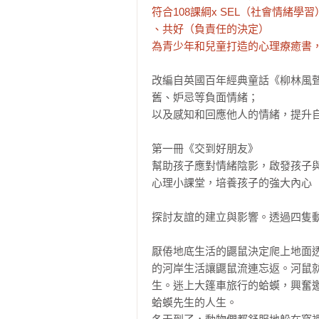
符合108課綱x SEL（社會情緒
、共好（負責任的決定）

為青少年和兒童打造的心理療癒書
改編自英國百年經典童話《柳林風
舊、妒忌等負面情緒；

以及感知和回應他人的情緒，提升自
第一冊《交到好朋友》

幫助孩子應對情緒陰影，啟發孩子與
心理小課堂，培養孩子的強大內心

探討友誼的建立與影響。透過四隻動
厭倦地底生活的鼴鼠決定爬上地面
的河岸生活讓鼴鼠流連忘返。河鼠
生。迷上大篷車旅行的蛤蟆，興奮
蛤蟆先生的人生。
