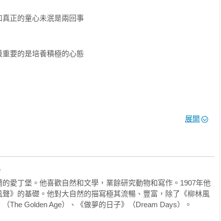
真正的童心未泯是兩回事

，有了自我意識，自我中心的傾向就會凸顯出來。他們淘氣闖禍、
自私。書中教你怎樣引導孩子走出自我中心，讓他真正長大？陪伴
同伴相處……。

重要的是培養積極的心態

飛。河鼠內心深處那顆渴望冒險與探索的種子悄然萌動。航海鼠的
對南方生活的嚮往，他決定踏上旅途……。喬裝成洗衣婦的蛤蟆在
，不慎墜入河中，幸好被河鼠救起。蛤蟆不但沒有悔改之意，還不
們帶來一個震驚的消息——蛤蟆府被黃鼠狼和白鼬佔領了。這時蛤
情緒 

展開
的支援下，準備奪回蛤蟆府……
是自我尊重 

e
的愛丁堡。他喜歡自然和文學，業餘研究動物和寫作。1907年他
生家庭影響

風聲》的基礎。他對大自然的描寫極其流暢、豐富，除了《柳林風
 Golden Age）、《做夢的日子》（Dream Days）。

良出口
