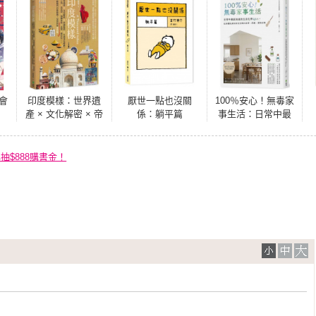
幸會
印度模樣：世界遺
厭世一點也沒關
100％安心！無毒家
產 × 文化解密 × 帝
係：躺平篇
事生活：日常中最
國風情 × 五感淨化
該知道的生活化學Q
療癒，金三角、北
＆A，從身體肌膚到
北印、加爾各答、
居住空間的清潔、
再抽$888購書金！
孟買、喀拉拉……
保養、選物法則
10+條熱門自助路
線，見招拆招全攻
略