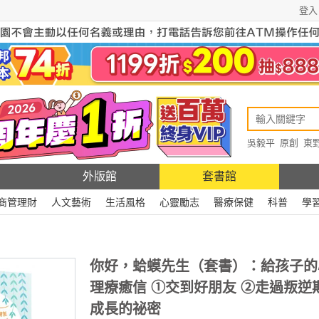
登入
吳毅平
原創
東
原創
Rewire
外版館
套書館
商管理財
人文藝術
生活風格
心靈勵志
醫療保健
科普
學
你好，蛤蟆先生（套書）：給孩子的
理療癒信 ①交到好朋友 ②走過叛逆
成長的祕密