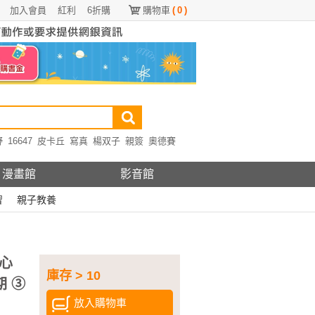
加入會員
紅利
6折購
購物車
(
0
)
野
16647
皮卡丘
寫真
楊双子
親簽
奧德賽
漫畫館
影音館
習
親子教養
心
庫存 > 10
期 ③
放入購物車