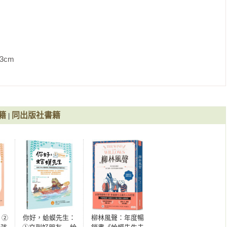
             
籍
同出版社書籍
|
 ②
你好，蛤蟆先生：
柳林風聲：年度暢