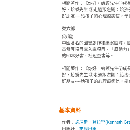
相關著作：《你好，蛤蟆先生③成
好，蛤蟆先生 ②走過叛逆期：給
第三冊目錄

好朋友----給孩子的心理療癒信，
第一章 旅行者們

榮六郎 
蛤蟆先生的信：怎樣增強內心的歸屬
(改編)

中國著名的圖書創作和編寫團隊，
第二章 再次歷險

革發展項目庫入庫項目、「原動力」
蛤蟆先生的信：如何擺脫成癮的困境
的50本好書、桂冠童書等。

相關著作：《你好，蛤蟆先生③成
第三章 蛤蟆淚如雨下

好，蛤蟆先生 ②走過叛逆期：給
蛤蟆先生的信：誠實是一種高貴的道
好朋友----給孩子的心理療癒信，
第四章 凱旋

蛤蟆先生的信：忌妒不僅僅是一種
基本資料
作者：
肯尼斯．葛拉罕(Kenneth Gra
出版社：
商周出版