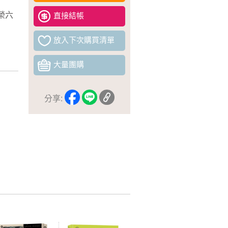
榮六
直接結帳
放入下次購買清單
大量團購
分享: