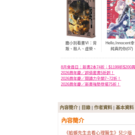
膽小別看畫Ⅵ：背
Hello,Innocent
叛、殺人、虛榮、
純真的你(07)
貪污、虐待動
物……名畫中不能
承受之「惡」
8月會員日：新書2本74折；$1199折$200
2026周年慶／超值套書5折起！
2026周年慶／閱讀力全開7~72折！
2026周年慶／新書強勢登場75折！
內容簡介
|
目錄
|
作者資料
|
基本資料
內容簡介
《蛤蟆先生去看心理醫生》兒少版
