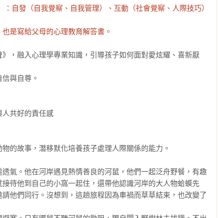
學習）：自發（自我覺察、自我管理）、互動（社會覺察、人際技巧） 
，也是寫給父母的心理教育解答書。
聲》，融入心理學專業知識，引導孩子如何面對愛炫耀、喜新厭
信與自尊。

人共好的責任感

物的故事，潛移默化培養孩子處理人際關係的能力。

透透氣。他在河岸遇見熱情善良的河鼠，他們一起泛舟野餐，有趣
就接待他到自己的小窩一起住，還帶他認識河岸的大人物蛤蟆先
邀請他們同行。沒想到，這趟旅程因為車禍而草草結束，也改變了