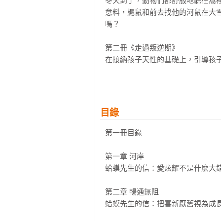
冬天到了，動物們都舒服地躲在窩
意料，鼴鼠和前去找他的河鼠在大
嗎？

第二冊《走過叛逆期》

在接納孩子天性的基礎上，引導孩子
所謂叛逆，不是指反抗大人，而是
他們有意為之，而是尚未學會如何
納孩子天性的基礎上，找到「叛逆
目錄
幫孩子走出叛逆期。  

第一冊目錄

癡迷於汽車的蛤蟆老是亂飆車。獾
脫，還偷了一輛汽車狂飆……最後
第一章 河岸

鼠連夜划船四處搜尋，一陣悠遠而
蛤蟆先生的信：愛炫耀不是什麼大錯
進監獄的蛤蟆陷入絕望之際，竟然絕
第二章 暢通無阻

第三冊《成長的祕密》

蛤蟆先生的信：把喜新厭舊視為成長
引導孩子走出自我中心、增強歸屬感