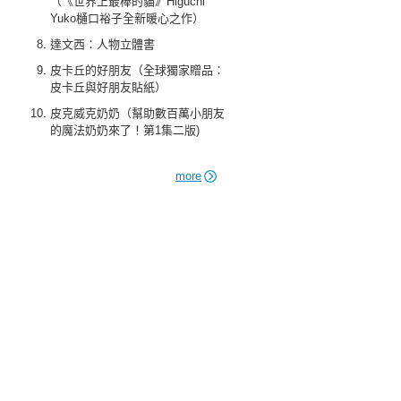
（《世界上最棒的貓》Higuchi
Yuko樋口裕子全新暖心之作）
達文西：人物立體書
皮卡丘的好朋友（全球獨家贈品：
皮卡丘與好朋友貼紙）
皮克威克奶奶（幫助數百萬小朋友
的魔法奶奶來了！第1集二版)
more