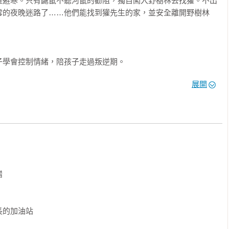
裡避寒。只有鼴鼠不聽河鼠的勸阻，獨自闖入野樹林去找獾。不出
雪的夜晚迷路了……他們能找到獾先生的家，並安全離開野樹林
學會控制情緒，陪孩子走過叛逆期。

展開
孩子自我意識的崛起。孩子的很多行為並不受他們自己控制，不是
控制情緒。孩子主動探索世界，是成長中意義重大的一件事。在接
」的根源，規範孩子的行為，為孩子的健康成長而努力，才能真正
、河鼠和鼴鼠決定輪流看守他，防止他再闖禍。蛤蟆裝病趁機逃
，蛤蟆被警察逮捕並關進監獄。水獺的兒子小胖失蹤了，鼴鼠和河
神祕的笛聲仿佛在召喚他們……他們能把小胖平安找回來嗎？被關


食抗議，還計畫越獄……他能夠順利脫身嗎？

的加油站

、擺脫成癮、學會誠實不嫉妒
