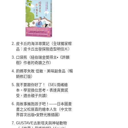
皮卡丘的海洋尋寶記（全球獨家贈
品：皮卡丘出發探險造型明信片）
口袋熊（紐伯瑞金奬得主•《許願
樹》作者的奇蹟之作）
鈞媽零失敗 低敏．美味副食品（暢
銷修訂版）
我不要跟你好了！（SEL情緒繪
本，學習換位思考，表達真實感
受，適合親子共讀）
用故事擁抱孩子吧！——日本圖畫
書之父松居直的繪本人生（中文世
界首次出版•安野光雅插圖）
GUSTAVE古斯塔夫與神祕動物