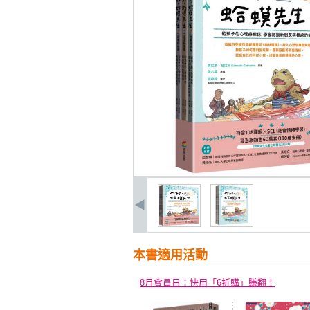
本書適用活動
8月會員日：快用「6折購」賺翻！