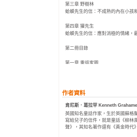
陪伴孩子走過成長的煩惱與問題

第三章 野樹林

蛤蟆先生的信：不成熟的內在小孩和
成長是什麼樣的？當孩子逐漸長大
心比天高，往往還流露出孩子氣的
第四章 獾先生

他、教他珍惜美好的事物、鼓勵他與
蛤蟆先生的信：應對消極的情緒，最
秋天來了，河岸上的動物們紛紛南
第二冊目錄

豐富旅遊見聞和經歷，點燃了河鼠
逃亡途中，又冒險駕駛偷來的汽車
第一章 重返家園

停炫耀自己的逃亡經歷。這時朋友
蛤蟆先生的信：如何感知和回應他人的
蟆才後悔悲憤，在河鼠、鼴鼠和獾
第二章 蛤蟆先生

蛤蟆先生的信：自尊是什麼？其實就
作者資料
肯尼斯．葛拉罕 Kenneth Graham
第三章 黎明門前的吹笛者

英國知名童話作家，生於英國蘇格蘭
蛤蟆先生的信：我們的價值觀深受原
寫給兒子的信件，就是童話《柳林
聲》，其知名著作還有《黃金時代》（The
第四章 蛤蟆歷險記

蛤蟆先生的信：運動是情緒的一個優