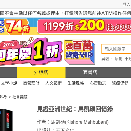
登入
吳毅平
原創
東
原創
Rewire
外版館
套書館
文學小說
商管理財
人文藝術
生活風格
心靈勵志
醫療保健
科學
>
社會議題
見證亞洲世紀：馬凱碩回憶錄
作者：
馬凱碩(Kishore Mahbubani)
出版社：
天下文化