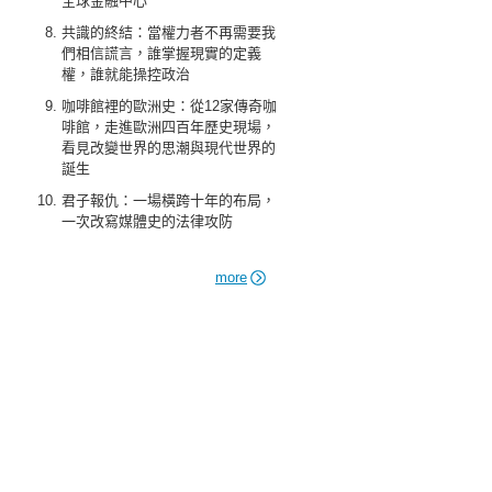
全球金融中心
共識的終結：當權力者不再需要我
們相信謊言，誰掌握現實的定義
權，誰就能操控政治
咖啡館裡的歐洲史：從12家傳奇咖
啡館，走進歐洲四百年歷史現場，
看見改變世界的思潮與現代世界的
誕生
君子報仇：一場橫跨十年的布局，
一次改寫媒體史的法律攻防
more