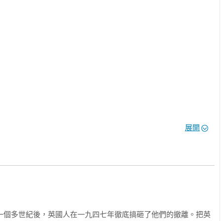
百事公司（PepsiCo）董事長兼執行長

知識份子以一貫的坦率風格激發我們認真思考「亞洲世紀」。

 Slaughter），新美國基金會（New America）執行長

生活中的許多細節，讓我忍不住在一天內讀完它。他迷人的寫作技
我讀過的有關新加坡公務員的最佳回憶錄之一。

坡總統顧問理事會主席

展開
，我有幸見證了他的崛起，成為傑出的新加坡駐聯合國大使、李光
位具有睿智和洞見並在地緣政治思想界占有一席之地的公共知識份
窺見他從卑微的出身到國際外交最高殿堂的迷人旅程。本書穿插了
充滿馬凱碩溫暖而親切的個人風格，對所有熱中外交職涯和渴望從
必讀的書。

aroor），作家、國會議員、前聯合國副祕書長、前印度政府部長
