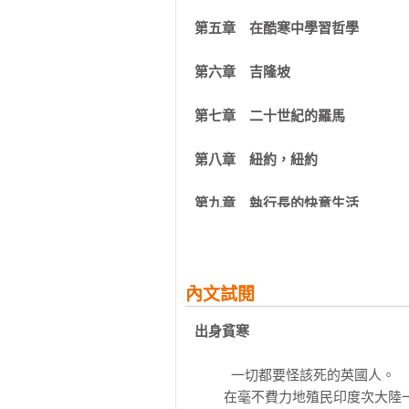
――盧英德（Indra Nooyi），前
第五章　在酷寒中學習哲學

        馬凱碩非凡的一生和事業軌跡記錄了新加坡做為一個獨立國家的誕生和崛起。透過充滿洞識和趣
味的故事，這位傑出的外交官和公共
第六章　吉隆坡

――安妮－瑪麗．斯勞特（Anne-Marie
第七章　二十世紀的羅馬

        我認識馬凱碩五十九年了，原本沒有期待會在他的回憶錄裡發現什麼新鮮事。但令我驚訝的是，
他在這本毫無保留的自述中透露了
第八章　紐約，紐約

巧和卓越的說故事能力，讓本書成為
――張贊成（Eddie Teo），新加
第九章　執行長的快意生活

        我在一九八一年第一次見到馬凱碩時，他是新加坡外交部的一名中級官員，留著大鬍子，相當好
第十章　聯合國安理會

鬥，但無可否認地才華洋溢。此後
耀公共政策學院創院院長，以及一
第十一章　回到學校

內文試閱
子。他的回憶錄引人入勝地帶我們
他在世界各地形形色色的軼聞，並
出身貧寒
第十二章　快樂的結局

中學到人生教訓的人來說，這是一本
――夏希．塔魯爾（Shashi Th
          一切都要怪該死的英國人。

謝詞
        在毫不費力地殖民印度次大陸一個多世紀後，英國人在一九四七年徹底搞砸了他們的撤離。把英