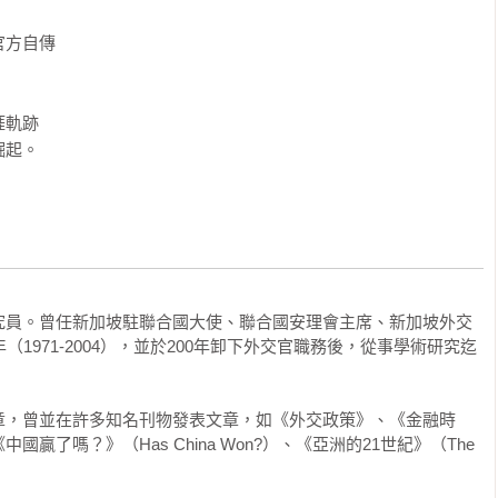
生活。他的故事將激勵年輕一代的新加坡人。

方自傳

新加坡外交部長
是信德商人從十九世紀末以來就已開始經商的城市），而且令人驚
都能獲得成功。我可以很有自信地這麼說，是因為我的堂兄弟姊妹
軌跡

na）和蘇利南（Suriname）、非洲的奈及利亞和迦納
當然還有孟買和加爾各答（Calcutta）。我很可能出生在這些地方當
的偶然事件，是我父親莫罕達斯．馬布巴尼（Mohandas 
不久就成為孤兒。

究員。曾任新加坡駐聯合國大使、聯合國安理會主席、新加坡外交
們有自己的小孩，無法分出時間來照顧他。這就是為什麼他的姊姊
1971-2004），並於200年卸下外交官職務後，從事學術研究迄
「狂野西部」的新加坡，讓他在那裡一家信德人的紡織店當苦工。
個無人管教的青少年。無可避免地，他養成許多壞習慣。

章，曾並在許多知名刊物發表文章，如《外交政策》、《金融時
了嗎？》（Has China Won?）、《亞洲的21世紀》（The 
差的先天條件下，他最終過著坎坷的生活。我在成年後才發現這些
在年輕時討厭（有時甚至憎恨）我們的父親，但了解生活對他很不