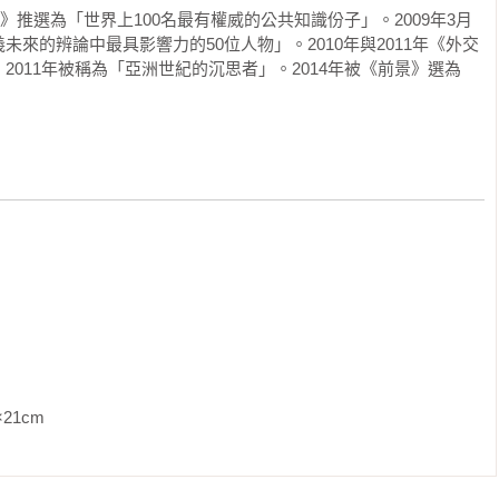
景》推選為「世界上100名最有權威的公共知識份子」。2009年3月
來的辨論中最具影響力的50位人物」。2010年與2011年《外交
011年被稱為「亞洲世紀的沉思者」。2014年被《前景》選為
生活在日本嚴酷的占領下。他返回信德與親戚住在一起。當時，他
俗安排了他與我母親的婚姻。我母親並不知道她要嫁給一個已經養
支持。儘管她在我們成長的過程中經歷了許多動盪，但她沒有可以
Seraya School）時都要量體重，我們當中有大約十幾個人被認
，那裡有一大桶牛奶和一只杓子在等著我們。我們每個人都用那只
               
菌，無意中增強了我們的免疫系統。體重過輕顯然不是一種好狀