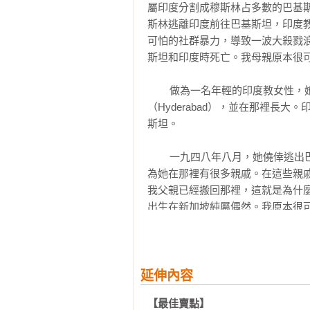
        亞洲的崛起是我們這個時代偉大的經濟和政治故事。沒有人的人生故事比馬凱碩――他擁有印度
屬印度分割成穆斯林占多數的巴基
血統，成長於多種族的新加坡，並
斯林逃離印度前往巴基斯坦，印度
及為何發生。因此，本書不只是當
可怕的社群暴力，導致一波大殺戮
自傳，也是他做為學生、外交官和
斯坦和印度時死亡。我母親原本很可
是，本書將有助於西方人了解一個
行為。

        做為一名年輕的印度教女性，她於一九二五年八月八日出生於信德省（Sind）的海德拉巴
――馬丁．沃夫（Martin Wolf），《
（Hyderabad），並在那裡長
斯坦。

        有一次我對一位資深歐洲記者說，馬凱碩一定是國際上最知名的新加坡人，她欣然同意。除了李
光耀，沒有其他新加坡人能透過著
        一九四八年八月，她僥倖逃出巴基斯坦後，首先來到孟買（Mumbai；當時被稱為Bombay），因
中，讓讀者深入了解驅使他前進的
為她在那裡有很多親戚。在這些親
興。馬凱碩看待中國的非華人觀點
我父親已經搬回那裡，這就是為什
法。

出生在新加坡純屬偶然。我原本很
個日不落帝國。

馬凱碩對全球政治中原始權力所扮
認他在新加坡和國外都有批評者，
        隨著一九四○年代印度次大陸獨立的日子接近，以及印度教徒和穆斯林間的衝突愈演愈烈（部分原
感到痛苦。身為李光耀公共政策學
因是英國分而治之的政策），我在信
延伸內容
院，他也遭受許多批評。令人慶幸
們在那裡是身處險境的少數族群。
【最佳賣點】
力。他的經歷和成就非一般人可以
業也就不足為奇了。
