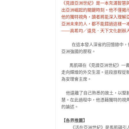
《見證亞洲世紀》是一本充滿智慧
出亞洲崛起的關鍵時刻。他不僅揭
他的獨特視角，讀者將能深入理解
亞洲未來的人，都不能錯過這樣一本
――高希均／遠見．天下文化創辦
         在這本發人深省的回憶錄中，傑出的政治家與外交家馬凱碩回顧了新加坡從貧困的殖民地轉變為
亞洲強國的歷程。

       馬凱碩在《見證亞洲世紀》一書中，生動地記述了他的生命軌跡。從多民族社區的貧困童年，一路
走向輝煌的外交生涯。這段旅程從
為安理會主席。

    他遠離了自己熟悉的故土，以堅毅和勇氣迎向這個世界、開拓自己的視野，並收穫地緣政治的智
慧。在此過程中，他憑藉獨特的視
的論述。

【各界推薦】
        《活在亞洲世紀》是馬凱碩引人入勝的新著作，記錄了他在令人驚異和好奇的一生中所經歷的高