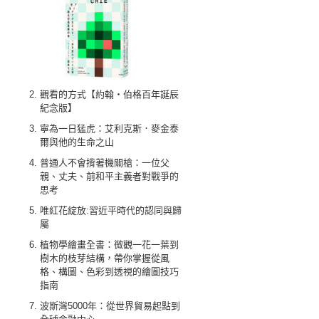
觀看的方式【約翰‧伯格百年誕辰
紀念版】
寧為一日猛虎：艾利克斯．麥金泰
爾與他的生命之山
普通人不會揹著機關槍：一位父
親、丈夫、前和平主義者對戰爭的
思考
唯紅花綻放:習近平時代的認同與歸
屬
植物學繪畫全書：微觀一花一葉到
樹木的枝芽結構，帶你掌握從風
格、構圖、色彩到透視的繪圖技巧
指南
波斯灣5000年：從世界貿易起點到