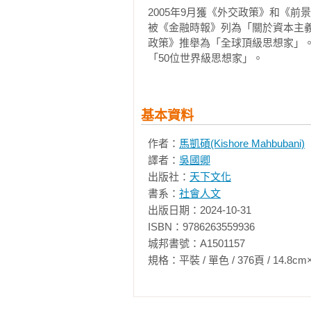
容易後，我開始原諒他。

2005年9月獲《外交政策》和《前
被《金融時報》列為「關於資本主義未
        我父親的生活肯定也受到東南亞的動盪影響。幸運的是，他在二戰爆發前離開了新加坡，因此沒
政策》推舉為「全球頂級思想家」。2
有在一九四二年到一九四五年期間
「50位世界級思想家」。
的親戚按照傳統印度教信德族的習
成許多自我毀滅習慣的年輕人。

基本資料
        我母親在一個穩定而保守的家庭長大，完全沒料到與我父親結婚後等著她的是動盪的生活。來到
新加坡後，她就遠離了兄弟姊妹的
作者：
馬凱碩(Kishore Mahbubani)
求助的近親。

譯者：
吳國卿
出版社：
天下文化
        我們很窮。我第一次意識到這一點是我六歲那年，剛入學的我被安排加入一個特殊供食計畫。所
書系：
社會人文
有小學一年級男生在進入塞拉雅學校（
出版日期：2024-10-31

為體重過輕。

ISBN：9786263559936

城邦書號：A1501157

課間休息時，我們會在校長室集合
規格：平裝 / 單色 / 376頁 / 14.8cm×21cm 
杓子喝牛奶，快樂地分享彼此的細
態，但我很幸運在六歲時還活著。
