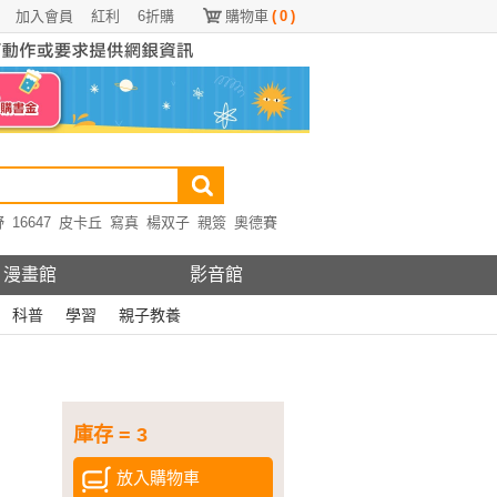
加入會員
紅利
6折購
購物車
(
0
)
野
16647
皮卡丘
寫真
楊双子
親簽
奧德賽
漫畫館
影音館
科普
學習
親子教養
庫存 = 3
放入購物車