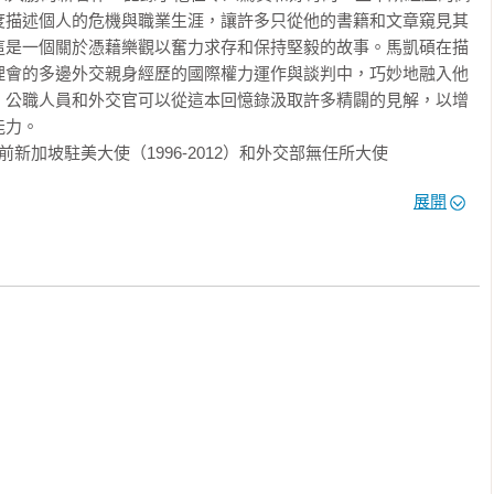
度描述個人的危機與職業生涯，讓許多只從他的書籍和文章窺見其
這是一個關於憑藉樂觀以奮力求存和保持堅毅的故事。馬凱碩在描
理會的多邊外交親身經歷的國際權力運作與談判中，巧妙地融入他
。公職人員和外交官可以從這本回憶錄汲取許多精闢的見解，以增
力。

），前新加坡駐美大使（1996-2012）和外交部無任所大使

展開
到成年的顯赫，反映出他勇敢、無畏無懼的精神。他以一個萬花筒
交官期間所經歷的世界政治激烈交鋒，以及他對新加坡本地的政治
尤其是針對無與倫比的李光耀先生。這是一本令人著迷的回憶錄，
球危機帶入令人動容的個人生活與艱辛。閱讀它既是樂趣，也是教
新加坡文化獎得主和《不同的天空》（A Different Sky）作者

和東南亞令人難以置信的轉變。這是一則激勵人心的故事，優美的

