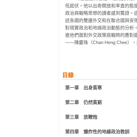
低起伏。他以出奇開放和率直的態
政治與戰略思想的讀者感到驚訝。
述各國的雙邊外交和在聯合國與安
對現實政治和地緣政治動態的分析
進他們面對外交政策挑戰時的應對能
――陳慶珠（Chan Heng Chee
        經歷「貧窮到富裕」，並生活在歷史上的多事之秋，將賦予任何人的生活豐富的複雜性。馬凱碩
在亞洲世紀的歷程，從童年的貧困
般的視角，呈現了他在美國擔任外
目錄
鬥爭及其開國元勛的近距離觀察，
以毫無保留的誠實把人們從各個全
第一章　出身貧寒

育。

――梅拉．錢德（Meira Chand），
第二章　仍然貧窮

        馬凱碩的回憶錄訴說了他從貧困中崛起，進而在外交與學術界達成傑出成就的非凡故事。這本深
第三章　放鞭炮

刻的個人記述也如實描繪了新加坡
文筆令我愛不釋手。一本必讀佳作。
第四章　爆炸性的地緣政治教訓
