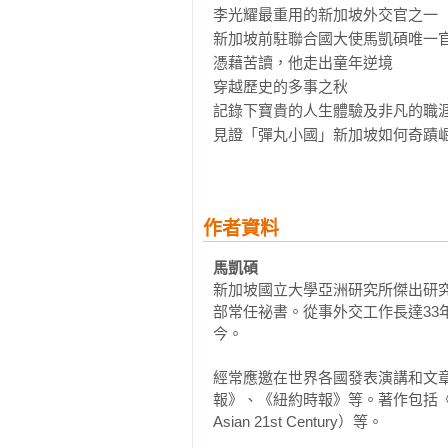
李光耀最重用的新加坡外交官之一

的故事中未被不幸或艱難擊倒的個人
新加坡前駐聯合國大使馬凱碩唯一官
――楊榮文（George Yeo），前
        關於信德人有個鮮為人知的事實是，他們非常有創業精神。一九四七年，印度教信德人開始逃離
憑藉苦讀，他走出童年逆境

巴基斯坦前往世界各個角落（通常
穿越歷史的多事之秋

訝的是，他們在許多不同的環境中
記錄下寶貴的人生體驗及非凡的職涯
遍布世界各地：南美的蓋亞那（Guya
（Ghana）、東亞的香港和東京，
中的任何一個。

        我人生的第一個好運就是出生在新加坡。我非常確信，如果我沒有出生在新加坡，就不會擁有現
作者資料
在所享有的生活。導致我出生在新加坡
Mahbubani）在一九二○年出生後
馬凱碩
新加坡國立大學亞洲研究所傑出研
他是由姊姊們撫養長大，但因為她
部常任祕書。從事外交工作長達33年（
們在他十三歲時就把他從信德送到
今。

結果，我父親在新加坡長大，成為一
經常應邀在世界各國發表演講和文
報》、《紐約時報》等。著作包括《中國贏
他開始抽菸、喝酒、賭博。在這麼
Asian 21st Century）等。

事實。因此，儘管我和我的姊妹們