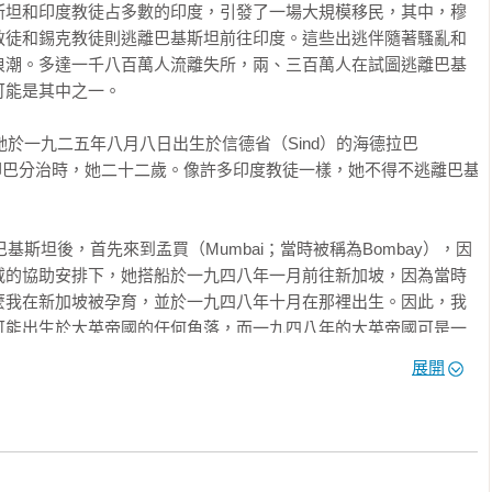
斯坦和印度教徒占多數的印度，引發了一場大規模移民，其中，穆
對西方思想和成就有著深刻的了解――更能說明這個轉變是如何以
教徒和錫克教徒則逃離巴基斯坦前往印度。這些出逃伴隨著騷亂和
今不斷變化的全球秩序中一位亞洲最有影響力的思想家引人入勝的
浪潮。多達一千八百萬人流離失所，兩、三百萬人在試圖逃離巴基
評論家的畢生經歷與成就為西方人所提供的重要教訓。同樣重要的
能是其中之一。

熟悉情況且友善的局外人，如何評價他們的歷史成就和近來的愚蠢
金融時報》（Financial Times）首席經濟評論家

大。印巴分治時，她二十二歲。像許多印度教徒一樣，她不得不逃離巴基
作和演講獲得更廣泛的回響。馬凱碩在簡短但饒富興味的回憶錄
力量。出身於不同文化的他，對新亞洲重新崛起於全球舞臺感到高
戚的協助安排下，她搭船於一九四八年一月前往新加坡，因為當時
，迥異於西方普遍認為中國對世界和平與穩定帶來某種威脅的看
麼我在新加坡被孕育，並於一九四八年十月在那裡出生。因此，我
可能出生於大英帝國的任何角落，而一九四八年的大英帝國可是一
展開
演角色的分析發人深省。他近距離觀察並親身體驗。馬凱碩坦率承
並試圖了解他們對他的批評。人們可以感覺到他寫這些段落時一定
院創院院長，馬凱碩對該學院的卓越成就功不可沒，但即使在該學
德的印度教族人紛紛逃離海德拉巴和喀拉蚩（Karachi），因為他
的是，在遭遇每一次人生挑戰後，他都能變得更強大、更充滿活
屠殺在分治前就已經開始，我的親戚四散逃往全球各地尋求安居樂
比擬。馬凱碩的回憶錄不只與外交事務有關，它也記敘他在新加坡