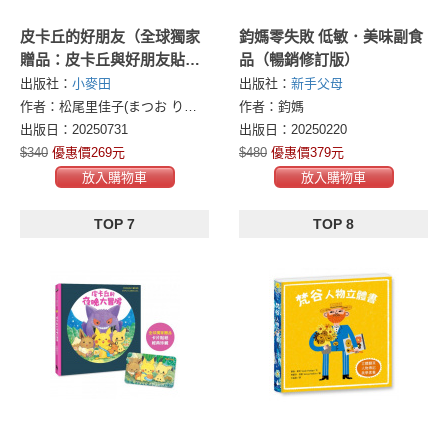
皮卡丘的好朋友（全球獨家
鈞媽零失敗 低敏．美味副食
贈品：皮卡丘與好朋友貼
品（暢銷修訂版）
紙）
出版社：
小麥田
出版社：
新手父母
作者：松尾里佳子(まつお りかこ)
作者：鈞媽
出版日：20250731
出版日：20250220
$340
優惠價269元
$480
優惠價379元
放入購物車
放入購物車
TOP 7
TOP 8