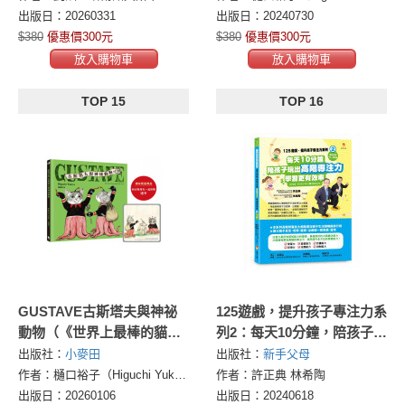
出版日：20260331
出版日：20240730
$380
優惠價300元
$380
優惠價300元
放入購物車
放入購物車
TOP 15
TOP 16
GUSTAVE古斯塔夫與神祕
125遊戲，提升孩子專注力系
動物（《世界上最棒的貓》
列2：每天10分鐘，陪孩子玩
Higuchi Yuko樋口裕子全新
出高階專注力，學習更有效
出版社：
小麥田
出版社：
新手父母
暖心之作）
率（125遊戲，提升孩子專注
作者：樋口裕子（Higuchi Yuko）(ヒグチユウコ)
作者：許正典 林希陶
力2暢銷修訂版）
出版日：20260106
出版日：20240618