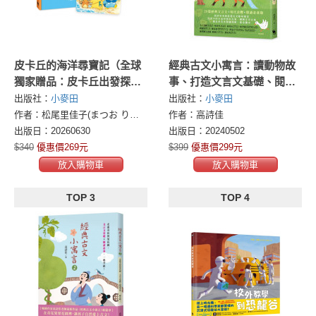
皮卡丘的海洋尋寶記（全球
經典古文小寓言：讀動物故
獨家贈品：皮卡丘出發探險
事、打造文言文基礎、閱讀
造型明信片）
素養題全部學起來！（高詩
出版社：
小麥田
出版社：
小麥田
佳老師作品）
作者：松尾里佳子(まつお りかこ)
作者：高詩佳
出版日：20260630
出版日：20240502
$340
優惠價269元
$399
優惠價299元
放入購物車
放入購物車
TOP 3
TOP 4