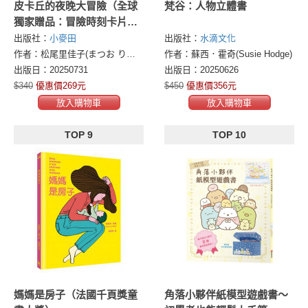
皮卡丘的夜晚大冒險（全球
梵谷：人物立體書
獨家贈品：冒險時刻卡片貼
紙）
出版社：
小麥田
出版社：
水滴文化
作者：松尾里佳子(まつお りかこ)
作者：蘇西．霍奇(Susie Hodge)
出版日：20250731
出版日：20250626
$340
優惠價269元
$450
優惠價356元
放入購物車
放入購物車
TOP 9
TOP 10
媽媽是房子（法國千頁獎童
角落小夥伴紙模型遊戲書～