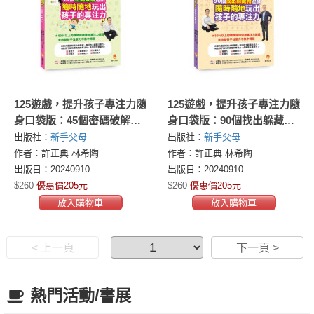
125遊戲，提升孩子專注力隨
125遊戲，提升孩子專注力隨
身口袋版：45個密碼破解遊
身口袋版：90個找出躲藏物
戲，隨時隨地玩出孩子的專
遊戲，隨時隨地玩出孩子的
出版社：
新手父母
出版社：
新手父母
注力
專注力
作者：許正典 林希陶
作者：許正典 林希陶
出版日：20240910
出版日：20240910
$260
優惠價205元
$260
優惠價205元
放入購物車
放入購物車
< 上一頁
下一頁 >
熱門活動/書展