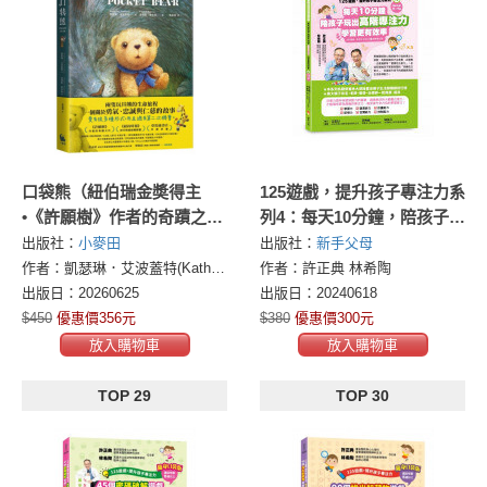
口袋熊（紐伯瑞金奬得主
125遊戲，提升孩子專注力系
•《許願樹》作者的奇蹟之
列4：每天10分鐘，陪孩子玩
作）
出高階專注力，學習更有效
出版社：
小麥田
出版社：
新手父母
率（125遊戲，提升孩子專注
作者：凱瑟琳．艾波蓋特(Katherine Applegate)
作者：許正典 林希陶
力4暢銷修訂版）
出版日：20260625
出版日：20240618
$450
優惠價356元
$380
優惠價300元
放入購物車
放入購物車
TOP 29
TOP 30