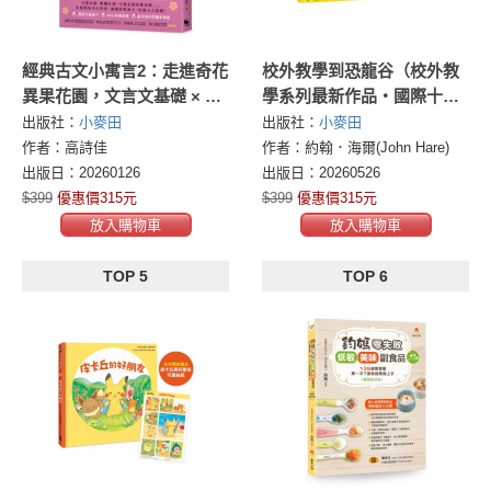
經典古文小寓言2：走進奇花
校外教學到恐龍谷（校外教
異果花園，文言文基礎 × 閱
學系列最新作品・國際十一
讀素養，一起升級！
項大獎、金鴨子圖畫書獎、
出版社：
小麥田
出版社：
小麥田
學校圖書館期刊年度最佳圖
作者：高詩佳
作者：約翰．海爾(John Hare)
書系列）
出版日：20260126
出版日：20260526
$399
優惠價315元
$399
優惠價315元
放入購物車
放入購物車
TOP 5
TOP 6