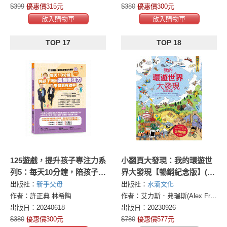
$399
優惠價315元
$380
優惠價300元
放入購物車
放入購物車
TOP 17
TOP 18
125遊戲，提升孩子專注力系
小翻頁大發現：我的環遊世
列5：每天10分鐘，陪孩子玩
界大發現【暢銷紀念版】(超
出高階專注力，學習更有效
值附贈─100×70cm 超大幅
出版社：
新手父母
出版社：
水滴文化
率（125遊戲，提升孩子專注
世界地圖海報)‧核心素養學
作者：許正典 林希陶
作者：艾力斯．弗瑞斯(Alex Frith)
力5暢銷修訂版）
習最佳讀物
出版日：20240618
出版日：20230926
$380
優惠價300元
$780
優惠價577元