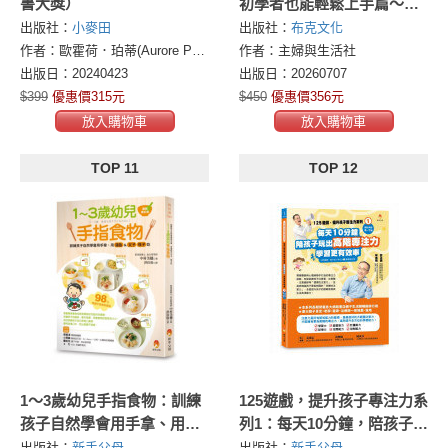
書大獎）
初學者也能輕鬆上手篇～大
朋友、小朋友一起玩，達成
出版社：
小麥田
出版社：
布克文化
專注力、肌肉力、手眼協調
作者：歐霍荷．珀蒂(Aurore Petit)
作者：主婦與生活社
力全面提昇！
出版日：20240423
出版日：20260707
$399
優惠價315元
$450
優惠價356元
放入購物車
放入購物車
TOP 11
TOP 12
1～3歲幼兒手指食物：訓練
125遊戲，提升孩子專注力系
孩子自然學會用手拿、用湯
列1：每天10分鐘，陪孩子玩
匙＆叉子、筷子吃（最新修
出高階專注力，學習更有效
出版社：
新手父母
出版社：
新手父母