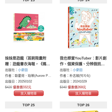
TOP 23
TOP 24
妹妹是恐龍（首刷限量附
我也想當YouTuber：影片創
贈：恐龍書衣海報，《媽媽
作、個資保護、分辨假訊
是房子》作者新作）
息，讀故事建立數位素養，
出版社：
小麥田
出版社：
小麥田
養成媒體識讀能力（《我會
作者：歐霍荷．珀蒂(Aurore Petit)
作者：朴志婌(박지숙)
自己做計畫》同系列作，附
出版日：20250102
出版日：20241029
贈「一起認識社群媒體」學
$420
優惠價332元
$340
優惠價269元
習單）
放入購物車
放入購物車
TOP 25
TOP 26