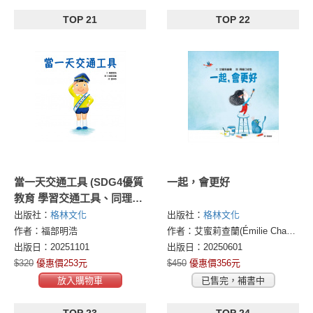
TOP 21
TOP 22
當一天交通工具 (SDG4優質
一起，會更好
教育 學習交通工具、同理心
的繪本)
出版社：
格林文化
出版社：
格林文化
作者：福部明浩
作者：艾蜜莉查蘭(Émilie Chazerand)
出版日：20251101
出版日：20250601
$320
優惠價253元
$450
優惠價356元
放入購物車
已售完，補書中