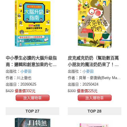
中小學生必讀的大腦升級指
皮克威克奶奶（幫助數百萬
南：邏輯和創意加乘的七種
小朋友的魔法奶奶來了！第1
思考法
集二版)
出版社：
小麥田
出版社：
小麥田
作者：川上徹也
作者：貝蒂．麥唐納(Betty MacDonald)
出版日：20260625
出版日：20250424
$420
優惠價332元
$300
優惠價225元
放入購物車
放入購物車
TOP 27
TOP 28