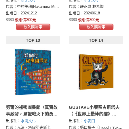
訂版）
率（125遊戲，提升孩子專注
作者：中村美穗(Nakamura Miho)中村明子
作者：許正典 林希陶
力1暢銷修訂版）
出版日：20241212
出版日：20240618
$380
優惠價300元
$380
優惠價300元
放入購物車
放入購物車
TOP 13
TOP 14
努爾的祕密圖書館（真實故
GUSTAVE小壞蛋古斯塔夫
事啟發，見證戰火下的勇氣
（《世界上最棒的貓》
與希望）
Higuchi Yuko樋口裕子驚喜
出版社：
水滴文化
出版社：
小麥田
之作）
作者：瓦法．塔爾諾夫斯卡
作者：樋口裕子（Higuchi Yuko）(ヒグチユウコ)