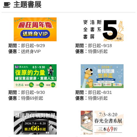
主題書展
期間：
即日起~9/29
期間：
即日起~9/18
優惠：
送終身VIP
優惠：
特價5折起
期間：
即日起~9/30
期間：
即日起~8/31
優惠：
特價69折起
優惠：
特價5折起