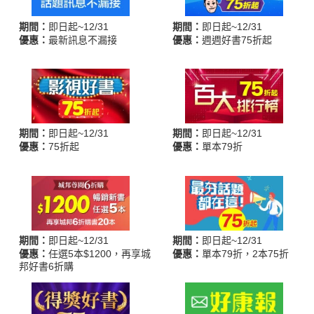
期間：
即日起~12/31
期間：
即日起~12/31
優惠：
最新訊息不漏接
優惠：
週週好書75折起
期間：
即日起~12/31
期間：
即日起~12/31
優惠：
75折起
優惠：
單本79折
期間：
即日起~12/31
期間：
即日起~12/31
優惠：
任選5本$1200，再享城
優惠：
單本79折，2本75折
邦好書6折購