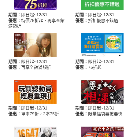
期間：
即日起~12/31
期間：
即日起~12/31
優惠：
特價75折起，再享全館
優惠：
折扣優惠不錯過
滿額折
期間：
即日起~12/31
期間：
即日起~12/31
優惠：
再享全館滿額折
優惠：
75折起
期間：
即日起~12/31
期間：
即日起~12/31
優惠：
單本79折，2本75折
優惠：
限量福袋要搶要快