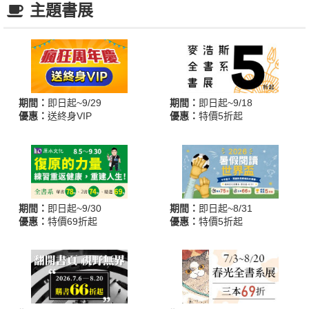
主題書展
期間：
即日起~9/29
期間：
即日起~9/18
優惠：
送終身VIP
優惠：
特價5折起
期間：
即日起~9/30
期間：
即日起~8/31
優惠：
特價69折起
優惠：
特價5折起