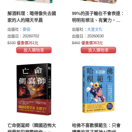
解酒料理：喝得像失去國
99%的孩子輸在不會表達：
家的人的隔天早晨
明明有想法、有實力，關
鍵時刻只會說「我不知
出版社：
麥田
出版社：
大是文化
道」甚至沉默？從日常聊
出版日：20260702
出版日：20260630
天、餐桌對話，引導孩子
$330
優惠價261元
$460
優惠價363元
表達自我，不吃悶虧。
放入購物車
放入購物車
亡命側寫師（韓國恐怖大
哈佛不喜歡模範生：只會