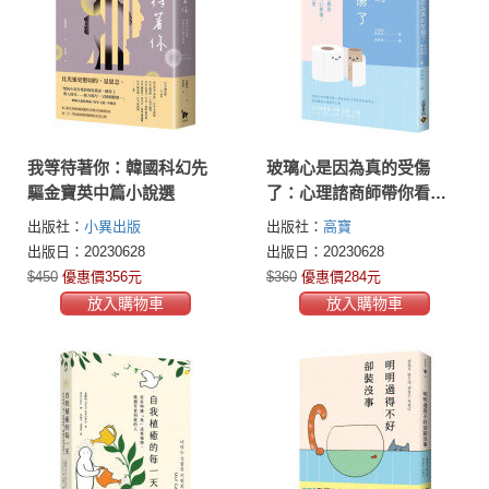
我等待著你：韓國科幻先
玻璃心是因為真的受傷
驅金寶英中篇小說選
了：心理諮商師帶你看見
14種被壓抑的內心創傷，
出版社：
小異出版
出版社：
高寶
讀懂深層情緒訊息
出版日：20230628
出版日：20230628
$450
優惠價356元
$360
優惠價284元
放入購物車
放入購物車