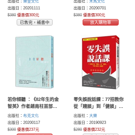
出版社：
樂金文化
出版社：
木馬文化
風車買進下一支300%飆股
出版日：20201111
出版日：20200701
$380
優惠價300元
$380
優惠價300元
已售完，補書中
放入購物車
若你傾聽 ：《82年生的金
零失誤說話課：77招教你
智英》作者趙南柱首部得
從「賤談」到「健談」，
獎長篇小說
一開口就討人喜歡！
出版社：
布克文化
出版社：
大樂
出版日：20200117
出版日：20190923
$300
優惠價237元
$280
優惠價232元