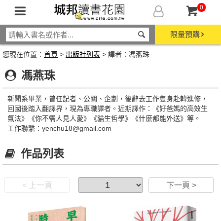
0
限量預購
您現在位置：
首頁
>
出版社列表
> 譯者：馮燕珠
馮燕珠
新聞系畢業，曾任記者、公關、企劃，後辭去工作隻身赴韓進修，
回國後踏入翻譯界，現為專職譯者。近期譯作：《好爸媽的高效生
氣法》《你不需人見人愛》《貓生哲學》《什麼都能外送》等。
工作聯繫：yenchu18@gmail.com
作品列表
< 上一頁
下一頁 >