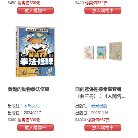
$450
優惠價356元
$420
優惠價332元
放入購物車
放入購物車
黃龍的動物拳法修練
面向悲傷迎接希望套書
（共三冊）︰《人間告
白》+《你值得好好悲傷：
出版社：
木馬文化
出版社：
春光出版
我們都是自殺者遺族》+
出版日：20240217
出版日：20231116
《人生最後一次相聚（全
$380
優惠價300元
$1010
優惠價667元
新封面版）》
放入購物車
放入購物車