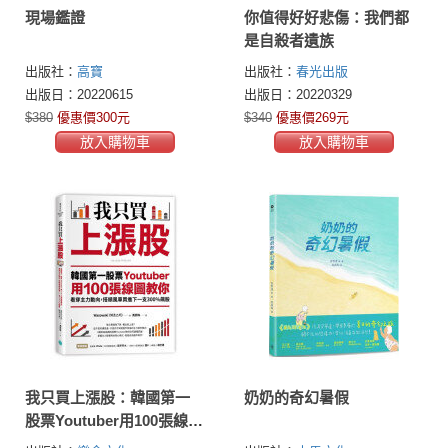
現場鑑證
你值得好好悲傷：我們都
是自殺者遺族
出版社：
高寶
出版社：
春光出版
出版日：20220615
出版日：20220329
$380
優惠價300元
$340
優惠價269元
放入購物車
放入購物車
我只買上漲股：韓國第一
奶奶的奇幻暑假
股票Youtuber用100張線圖
教你看穿主力動向，搭順