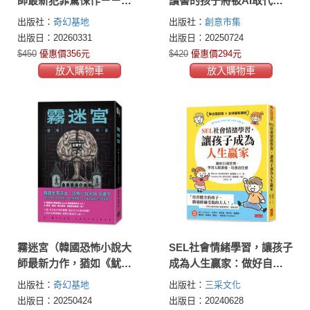
師最新犯罪驚悚作－－結
讀書的孩子將被AI取代！
合犯罪心理與奇幻重生，
未來型人才的教育養成思
出版社：
奇幻基地
出版社：
創意市集
一場以死亡拉開序幕的宿
維
出版日：20260331
出版日：20250724
命之戰！）
$450
優惠價356元
$420
優惠價294元
放入購物車
放入購物車
霧迷宮（韓國恐怖小說大
SEL社會情緒學習，讓孩子
師最新力作，猶如《魷魚
成為人生贏家：做好自我
遊戲》的驚悚關卡，燒腦
管理、學習人際溝通、培
出版社：
奇幻基地
出版社：
三采文化
直到最後一刻！）
養責任感
出版日：20250424
出版日：20240628