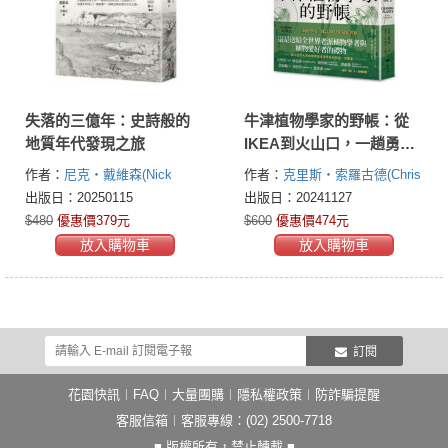
失落的三億年：史詩般的
牛津植物學家的野帳：從
地質年代發現之旅
IKEA到火山口，一趟勇往
「植」前的全球採集之旅
作者：
尼克‧戴維森(Nick
作者：
克里斯‧索羅古德(Chris
Davidson)
Thorogood)
出版日：20250115
出版日：20241127
$480
優惠價379元
$600
優惠價474元
放入購物車
放入購物車
訂閱
花園快訊
︱
FAQ
︱
大量團購
︱
隱私權政策
︱
防詐騙提醒
客服信箱
︱客服專線：(02) 2500-7718
■ 版權所有，禁止轉載 ■