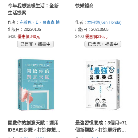
今年我想這樣生活：全新
快樂錢商
生活提案
作者：
布萊恩．E．羅賓森 博
作者：
本田健(Ken Honda)
士(Bryan E. Robinson, Ph.D.)
出版日：20220105
出版日：20210505
$430
優惠價340元
$400
優惠價316元
已售完，補書中
已售完，補書中
開啟你的創意天賦：運用
最強習慣養成：3個月×71
IDEA四步驟，打造你想要
個新觀點，打造更好的自
的人生
己