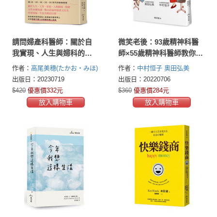
請問婦產科醫師：關於自
微笑老後：93歲精神科醫
我實現、人生與婦科的重
師×55歲精神科醫師教你放
要大小事
下不安，優雅面對熟年生
作者：
高尾美穗(たかお・みほ)
作者：
中村恒子
奧田弘美
活（日日靜好2）
出版日：20230719
出版日：20220706
$420
優惠價332元
$360
優惠價284元
放入購物車
放入購物車