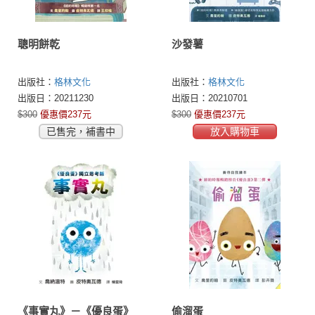
聰明餅乾
沙發薯
出版社：
格林文化
出版社：
格林文化
出版日：20211230
出版日：20210701
$300
優惠價237元
$300
優惠價237元
已售完，補書中
放入購物車
《事實丸》－《優良蛋》
偷溜蛋