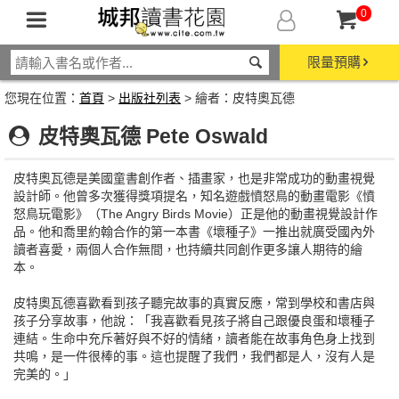
0
限量預購
您現在位置：
首頁
>
出版社列表
> 繪者：皮特奧瓦德
皮特奧瓦德 Pete Oswald
皮特奧瓦德是美國童書創作者、插畫家，也是非常成功的動畫視覺
設計師。他曾多次獲得獎項提名，知名遊戲憤怒鳥的動畫電影《憤
怒鳥玩電影》（The Angry Birds Movie）正是他的動畫視覺設計作
品。他和喬里約翰合作的第一本書《壞種子》一推出就廣受國內外
讀者喜愛，兩個人合作無間，也持續共同創作更多讓人期待的繪
本。
皮特奧瓦德喜歡看到孩子聽完故事的真實反應，常到學校和書店與
孩子分享故事，他說：「我喜歡看見孩子將自己跟優良蛋和壞種子
連結。生命中充斥著好與不好的情緒，讀者能在故事角色身上找到
共鳴，是一件很棒的事。這也提醒了我們，我們都是人，沒有人是
完美的。」