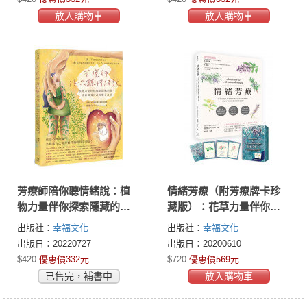
放入購物車
放入購物車
芳療師陪你聽情緒說：植
情緒芳療（附芳療牌卡珍
物力量伴你探索隱藏的
藏版）：花草力量伴你跨
傷，重新深愛自己的療心
越情感勒索的疲憊痛楚，
出版社：
幸福文化
出版社：
幸福文化
之旅
正視早該斷捨離的情緒振
出版日：20220727
出版日：20200610
盪！
$420
優惠價332元
$720
優惠價569元
已售完，補書中
放入購物車