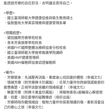
能透過芳療的自在舒活，去呵護且善待自己。
<學歷>
．國立臺灣師範大學健康促進與衛生教育碩士
．倫敦藝術大學美容理療與健康管理系畢
<現職經歷>
．黛田國際芳療學苑校長
．青禾芳香按摩學苑校長
．英國FHT國際整體治療師協會分校校長
．國立臺灣師範大學進修推廣學院講師
．美國HMP健康管理師
．美國ABH催眠師協會認證催眠師
<著作>
．芳療塑身：先減壓再消脂，重塑身心找回曼妙體態（幸福文化）
．情緒芳療（附芳療牌卡珍藏版）：花草力量伴你跨越情感勒索的
疲憊痛楚，正視早該斷捨離的情緒振盪！（幸福文化）
．解愛芳療（附牌卡書盒珍藏版）：用植物香氛x脈輪探心解惑想
愛、找愛、困在愛裡的疑難雜症（境好出版）
．芳療師陪你聽情緒說：植物力量伴你探索隱藏的傷，重新深愛自
己的療心之旅（幸福文化）