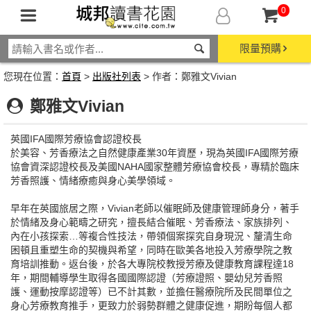
0
限量預購
您現在位置：
首頁
>
出版社列表
> 作者：鄭雅文Vivian
鄭雅文Vivian
英國IFA國際芳療協會認證校長
於美容、芳香療法之自然健康產業30年資歷，現為英國IFA國際芳療
協會資深認證校長及美國NAHA國家整體芳療協會校長，專精於臨床
芳香照護、情緒療癒與身心美學領域。
早年在英國旅居之際，Vivian老師以催眠師及健康管理師身分，著手
於情緒及身心範疇之研究，擅長結合催眠、芳香療法、家族排列、
內在小孩探索…等複合性技法，帶領個案探究自身現況、釐清生命
困頓且重塑生命的契機與希望，同時在歐美各地投入芳療學院之教
育培訓推動。返台後，於各大專院校教授芳療及健康教育課程達18
年，期間輔導學生取得各國國際認證（芳療證照、嬰幼兒芳香照
護、運動按摩認證等）已不計其數，並擔任醫療院所及民間單位之
身心芳療教育推手，更致力於弱勢群體之健康促進，期盼每個人都