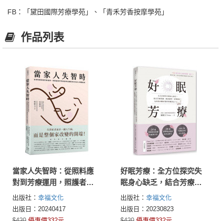
FB：「黛田國際芳療學苑」、「青禾芳香按摩學苑」
作品列表
當家人失智時：從照料應
好眠芳療：全方位探究失
對到芳療運用，照護者陪
眠身心缺乏，結合芳療照
伴失智症者也療癒自己的
護、精油調香、好眠儀
出版社：
幸福文化
出版社：
幸福文化
身心照護指南
式，為你找回睡好覺的原
出版日：20240417
出版日：20230823
廠設定！
$420
優惠價332元
$420
優惠價332元