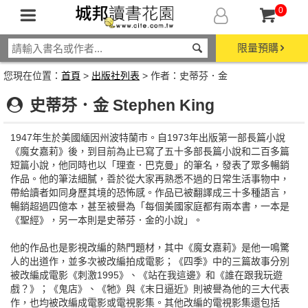
0
限量預購
您現在位置：
首頁
>
出版社列表
> 作者：史蒂芬．金
史蒂芬．金 Stephen King
1947年生於美國緬因州波特蘭市。自1973年出版第一部長篇小說
《魔女嘉莉》後，到目前為止已寫了五十多部長篇小說和二百多篇
短篇小說，他同時也以「理查．巴克曼」的筆名，發表了眾多暢銷
作品。他的筆法細膩，善於從大家再熟悉不過的日常生活事物中，
帶給讀者如同身歷其境的恐怖感。作品已被翻譯成三十多種語言，
暢銷超過四億本，甚至被譽為「每個美國家庭都有兩本書，一本是
《聖經》，另一本則是史蒂芬．金的小說」。
他的作品也是影視改編的熱門題材，其中《魔女嘉莉》是他一鳴驚
人的出道作，並多次被改編拍成電影；《四季》中的三篇故事分別
被改編成電影《刺激1995》、《站在我這邊》和《誰在跟我玩遊
戲？》；《鬼店》、《牠》與《末日逼近》則被譽為他的三大代表
作，也均被改編成電影或電視影集。其他改編的電視影集還包括