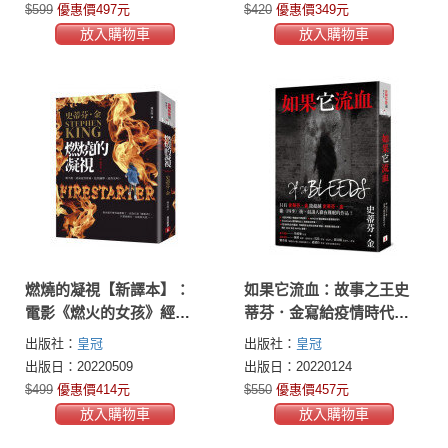
$599
優惠價497元
$420
優惠價349元
放入購物車
放入購物車
燃燒的凝視【新譯本】：
如果它流血：故事之王史
電影《燃火的女孩》經典
蒂芬．金寫給疫情時代的
原著小說
完美傑作
出版社：
皇冠
出版社：
皇冠
出版日：20220509
出版日：20220124
$499
優惠價414元
$550
優惠價457元
放入購物車
放入購物車