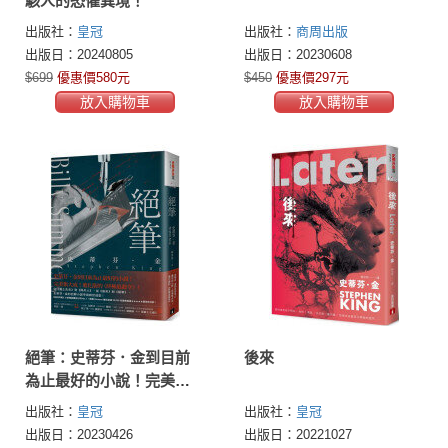
駭人的恐懼異境！
出版社：
皇冠
出版社：
商周出版
出版日：20240805
出版日：20230608
$699
優惠價580元
$450
優惠價297元
放入購物車
放入購物車
絕筆：史蒂芬．金到目前
後來
為止最好的小說！完美集
大成！進化版的《終極追
出版社：
皇冠
出版社：
皇冠
殺令》！
出版日：20230426
出版日：20221027