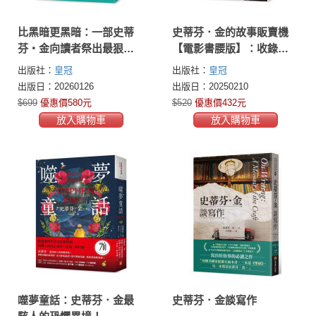
比黑暗更黑暗：一部史蒂
史蒂芬．金的故事販賣機
芬・金向讀者祭出最狠絕
【電影書腰版】：收錄
的戰帖！
《史蒂芬金之猴子》電影
出版社：
皇冠
出版社：
皇冠
原著小說！隨書限量附贈
出版日：20260126
出版日：20250210
早場票價優惠券！
$699
優惠價580元
$520
優惠價432元
放入購物車
放入購物車
噬夢童話：史蒂芬．金最
史蒂芬．金談寫作