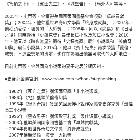
《穹頂之下》、《賓士先生》、《城堡岩》、《局外人》等等。
2003年，史蒂芬．金獲得美國國家圖書基金會頒發「卓越貢獻
獎」；2004年，他榮獲世界奇幻文學獎「終身成就獎」；2007年，
他獲頒愛倫．坡獎的「大師獎」；2008年，則以《魔島》和《日落
之後》同時囊括「史鐸克獎」最佳長篇小說及短篇小說獎；2010
年，他又以《暗夜無星》贏得「史鐸克獎」最佳小說獎和「英倫奇
幻獎」最佳小說獎；2015年，他以《賓士先生》再次榮獲「愛倫．
坡獎」。這些獎項的肯定，也在在彰顯出他無可取代的大師地位。
目前史蒂芬．金與同為小說家的妻子定居於緬因州。
●史蒂芬金選官網：www.crown.com.tw/book/stephenking
．1982年《死亡之舞》獲頒雨果獎「非小說類獎」
．1986年《牠》獲頒英倫奇幻獎
．1996年《綠色奇蹟》獲頒英國恐怖小說作家協會史鐸克獎「最佳
長篇小說獎」
．1996年〈黑衣男子〉獲頒歐亨利獎「最佳短篇小說獎」
．2003年獲頒美國國家圖書基金會「卓越貢獻獎」
．2004年獲頒世界奇幻文學獎「終身成就獎」
．2007年獲頒愛倫．坡獎「大師獎」