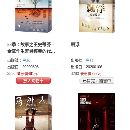
四季：故事之王史蒂芬．
飄浮
金寫作生涯最經典的代表
作《四季奇譚》全新譯本
出版社：
皇冠
出版社：
皇冠
出版日：20200803
出版日：20200106
$580
優惠價481元
$280
優惠價232元
放入購物車
已售完，補書中