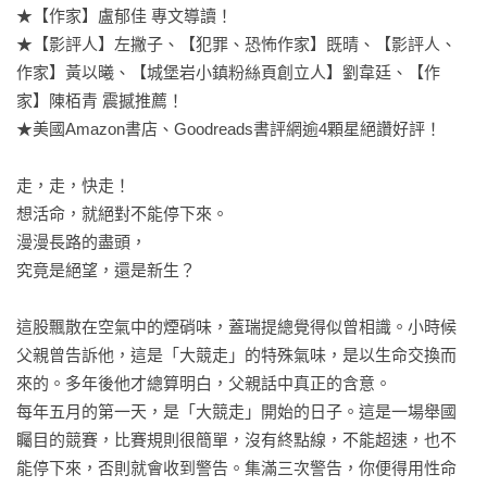
★【作家】盧郁佳 專文導讀！

★【影評人】左撇子、【犯罪、恐怖作家】既晴、【影評人、
作家】黃以曦、【城堡岩小鎮粉絲頁創立人】劉韋廷、【作
家】陳栢青 震撼推薦！

★美國Amazon書店、Goodreads書評網逾4顆星絕讚好評！

走，走，快走！

想活命，就絕對不能停下來。

漫漫長路的盡頭，

究竟是絕望，還是新生？

這股飄散在空氣中的煙硝味，蓋瑞提總覺得似曾相識。小時候
父親曾告訴他，這是「大競走」的特殊氣味，是以生命交換而
來的。多年後他才總算明白，父親話中真正的含意。

每年五月的第一天，是「大競走」開始的日子。這是一場舉國
矚目的競賽，比賽規則很簡單，沒有終點線，不能超速，也不
能停下來，否則就會收到警告。集滿三次警告，你便得用性命