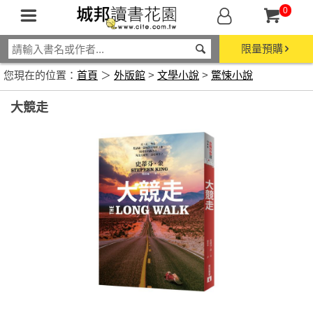
0
限量預購
您現在的位置：
首頁
＞
外版館
>
文學小說
>
驚悚小說
大競走