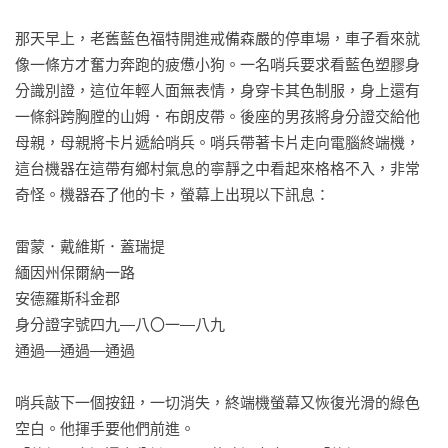
故事大師史蒂芬．金以「理查．巴克曼」的身分講述了一場艱
苦的競走比賽，比賽到最後，只有一個勝利者得以倖存。

那天早上，老舊藍色福特開進戒備森嚴的停車場，車子看來就
──休斯頓紀事報

像一條方才奮力奔跑的疲憊小狗。一名哨兵要求看藍色塑膠身
分識別證，這位年輕人面無表情，身穿卡其色制服，身上還有
非凡的魔術大師！

一條斜跨胸膛的山姆．布朗皮帶。後座的男孩將身分證交給他
──出版家週刊
母親，母親將卡片遞給哨兵。哨兵帶著卡片走向電腦終端機，
這台機器在這帶有鄉村氣息的寧靜之中看起來格格不入，非常
奇怪。機器吞了他的卡，螢幕上出現以下訊息：

雷蒙．戴維斯．蓋瑞提

緬因州保爾納一路

安德羅斯科金郡

身分證字號四九—八〇一—八九

通過—通過—通過

哨兵敲下一個按鈕，一切消失，終端機螢幕又恢復光滑的綠色
空白。他揮手要他們前進。
