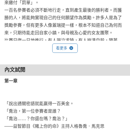
來繳付「罰單」。

一百名參賽者必須不斷地行走，直到產生最後的勝利者。而獲
勝的人，將能夠實現自己的任何願望作為獎勵。許多人是為了
獎勵參賽，但有更多人像蓋瑞提一樣，根本不知道自己為何而
來，只期待能走回自家小鎮，與母親及心愛的女友團聚。

比賽日復一日地進行，有人哭泣求饒，有人崩潰自殺，隨著
「淘汰」的人越來越多，蓋瑞提發現自己不知不覺地走上了一
看更多
條孤獨的路。但他知道還沒有結束，一切才剛開始呢，還有這
麼多路要走，他必須一直一直地走下去……

內文試閱
【最高評價】
第一章
作為導演，看到作者能把一個故事講得充滿人性卻又血腥殘
暴，是很有啟發性的。這個故事就某種程度來說，就是人類對
抗制度機器的隱喻，而這些男孩非常天真，完全不曉得他們到
「說出通關密語就能贏得一百美金。

底參加了什麼比賽，但等他們知道後，卻已經來不及了。

「喬治，第一位參賽者是誰？

──《在黑暗中說的鬼故事》導演∕安德烈．歐弗蘭多

「喬治……？你還在嗎？喬治？」

——益智節目《賭上你的命》主持人格魯喬．馬克思
