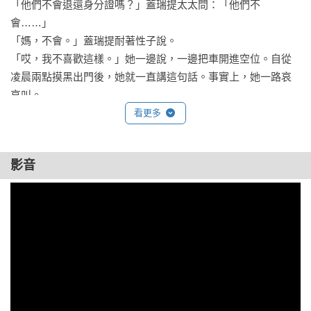
「他們不會退還身分證嗎？」蓋瑞提太太問：「他們不
會……」

「媽，不會。」蓋瑞提耐著性子說。

「哎，我不喜歡這樣。」她一邊說，一邊把車開進空位。自從
凌晨兩點摸黑出門後，她就一直講這句話。事實上，她一路哀
哀叫。

「別操心。」他說，但他沒有留意自己講的話。他分神觀望，
看更多
把一部分注意力擺在自己不解的期待與恐懼上。汽車引擎還沒
喘完最後一聲哮喘般地氣若游絲，他就跳下了車，他是站在早
影音
上八點料峭春日裡的高壯男孩，披著褪色的軍用制服外套。

他母親也很高，但太瘦了。她的胸部幾乎不存在，只是象徵性
的微小突起。她目光閃爍，毫無把握，好像嚇到了。她有一張
病人般憔悴的臉。她鐵紅色的頭髮在繁複的髮夾下已經亂了，
這些夾子應該要把頭髮固定住才對。她的洋裝鬆垮垮地掛在身
上，彷彿她最近才大減重一樣。

「小雷。」她壓低聲音，用密謀什麼事情的口氣說話，而他愈
來愈討厭這種講話方式。「小雷，聽著……」
