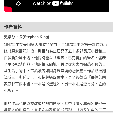
他低頭，假裝在拉襯衫。一名哨兵正在吃罐頭裡的Ｃ型口糧，
讀漫畫書。蓋瑞提看著哨兵讀書、進食第一萬次後得出一個結
論：這是真的。至少從現在起，想法開始沉重了起來。

「現在還有時間回心轉……」

恐懼與期待達到巔峰。

作者資料
「不，沒時間了。」他說：「棄權日是昨天。」

史蒂芬．金(Stephen King)
還是他討厭的低聲密謀口氣：「他們會理解的，我知道他們會
1947年生於美國緬因州波特蘭市。自1973年出版第一部長篇小
理解。少校……」

說《魔女嘉莉》後，到目前為止已寫了五十多部長篇小說和二
「少校會……」蓋瑞提說著，然後看到母親面露難色。「媽，
百多篇短篇小說，他同時也以「理查．巴克曼」的筆名，發表
妳知道少校會怎樣的。」

了眾多暢銷作品。他的筆法細膩，善於從大家再熟悉不過的日
另一輛車也完成入口閘門的小儀式，停進來了。一個深髮色的
常生活事物中，帶給讀者如同身歷其境的恐怖感。作品已被翻
男孩下車，他的父母跟著下來，三人站在一起交談，彷彿憂心
譯成三十多種語言，暢銷超過四億本，甚至被譽為「每個美國
忡忡的棒球選手。他跟其他男孩一樣，都背著看起來不重的後
家庭都有兩本書，一本是《聖經》，另一本則是史蒂芬．金的
背包。蓋瑞提心想，自己沒有背，是不是有點蠢？

小說」。

「你不會改變主意了嗎？」

這是內疚感，戴上焦慮面具的內疚感。雖然雷蒙．蓋瑞提才十
他的作品也是影視改編的熱門題材，其中《魔女嘉莉》是他一
六歲，但他對內疚感已經略有了解。她覺得自己太久沒喝酒，
鳴驚人的出道作，並多次被改編拍成電影；《四季》中的三篇
太疲憊，也許也受夠了昔日的哀傷，才沒能在兒子的瘋狂萌芽