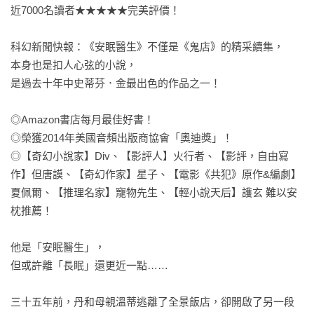
近7000名讀者★★★★★完美評價！

科幻新聞快報：《安眠醫生》不僅是《鬼店》的精采續集，

本身也是扣人心弦的小說，

是過去十年中史蒂芬．金最出色的作品之一！

◎Amazon書店每月最佳好書！

◎榮獲2014年美國音頻出版商協會「奧迪獎」！

◎【奇幻小說家】Div、【影評人】火行者、【影評，自由寫
作】但唐謨、【奇幻作家】星子、【電影《共犯》原作&編劇】
夏佩爾、【推理名家】寵物先生、【輕小說天后】護玄 難以安
枕推薦！

他是「安眠醫生」，

但或許離「長眠」還更近一點……

三十五年前，丹和母親溫蒂逃離了全景飯店，卻開啟了另一段