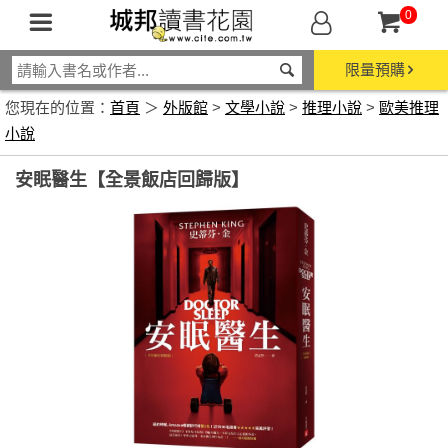
0
限量預購
您現在的位置：
首頁
＞
外版館
>
文學小說
>
推理小說
>
歐美推理
小說
安眠醫生【全景飯店回歸版】