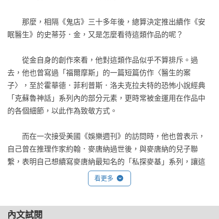
物轉變成令人毛骨悚然的故事。

　　那麼，相隔《鬼店》三十多年後，總算決定推出續作《安
——倫敦標準晚報

眠醫生》的史蒂芬．金，又是怎麼看待這類作品的呢？

一旦他的故事吸引住了你，你就無法放下了……這本小說的結
　　從金自身的創作來看，他對這類作品似乎不算排斥。過
局發生在秋天並非巧合，你幾乎可以聞到樹葉堆燃燒的味道，
去，他也曾寫過「福爾摩斯」的一篇短篇仿作〈醫生的案
那芳香的煙霧和火葬柴堆的氣味混雜在一起。

子〉，至於霍華德．菲利普斯．洛夫克拉夫特的恐怖小說經典
——英國SFX網站

「克蘇魯神話」系列內的部分元素，更時常被金運用在作品中
的各個細節，以此作為致敬方式。

《安眠醫生》是一本令人興奮、娛樂性十足的小說，作者不再
是他心中魔鬼的囚徒，但是他知道當他需要召喚它們的時候該
　　而在一次接受美國《娛樂週刊》的訪問時，他也曾表示，
去哪裡尋找。

自己曾在推理作家約翰．麥唐納過世後，與麥唐納的兒子聯
——每日電訊報

繫，表明自己想續寫麥唐納最知名的「私探麥基」系列，讓這
系列有個完整結局，更說明自己會將版稅全數捐贈給慈善機
史上最棒的恐怖故事的精采續集……了不起！

看更多
構，不會藉此賺進任何一分錢。沒想到的是，麥唐納之子拒絕
——每日快報

了這項提議。雖然他對金的心意十分感動，但卻認為約翰．麥
唐納只有一個，世上也沒人能取代他來撰寫「私探麥基」系
不喜歡寫續集的史蒂芬．金，寫了這本《鬼店》的續集，給垂
內文試閱