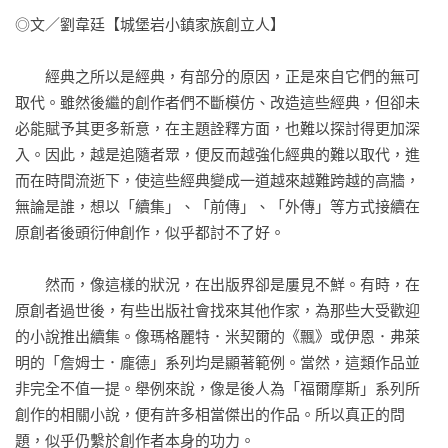
史蒂芬．金寫了本續集，講述小丹尼長大之後的故事。還需要
◎文／劉韋廷【城堡岩小鎮家族創立人】

再多說嗎？這是不可能讓人失望的！……你只能佩服他身為小
說家果斷的專業能力……就連我們這種從不隨意拿起一本史蒂
　　經典之所以是經典，有部分的原因，正是來自它們的無可
芬．金小說的人也必須向大師屈膝！

取代。雖然後繼的創作者們不斷模仿、改造這些經典，但卻未
——泰晤士報

必能賦予其更多新意，在主題詮釋方面，也難以探討得更加深
入。因此，越是追隨者眾，便反而越強化經典的難以取代，進
史蒂芬．金的懸疑故事絕對教人欲罷不能，無人能敵！這部作
而在時間流逝下，使這些經典變成一道越來越難跨越的高牆，
品就像他寫的其他書一樣會讓人上癮，堪稱這位世界上最傑出
無論是誰，想以「續集」、「前傳」、「外傳」等方式接續在
的恐怖小說家的巨大成就！

原創者後頭衍伸創作，似乎都討不了好。

——星期天快報

　　然而，像這樣的狀況，在出版界卻是屢見不鮮。有時，在
這本書不單純只是「《鬼店》續集」，故事不但是獨立的，而
原創者過世後，有些出版社會找來其他作家，為那些大受歡迎
且成功地吸引我們注意小丹尼的超自然能力，讓超自然能力變
的小說推出續集。像瑪格麗特．米契爾的《飄》或伊恩．弗萊
得更為強大、更加不可思議，甚至可能超越這本書，進入其他
明的「詹姆士．龐德」系列均是顯著範例。當然，這類作品並
史蒂芬．金的世界。

非完全不值一提。舉例來說，像是後人為「福爾摩斯」系列所
——亞馬遜書店當月最佳選書

創作的相關小說，便有許多相當傑出的作品。所以真正的問
題，似乎仍繫於創作者本身的功力。

精采的續集……史蒂芬．金是個天才，他非常擅長將平凡的事