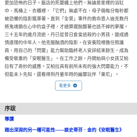
更加恐怖的日子。飯店的死靈纏上他們，無論是家裡的浴缸
中、馬桶上、衣櫃裡，「它們」無處不在，母子倆每分每秒都
被恐懼的陰影籠罩著。直到「全景」事件的救命恩人迪克教丹
將鬼魂鎖在心中的盒子裡，才總算擺脫醒著也逃不掉的夢魘。

三十五年的歲月流逝，丹已從昔日倉皇逃殺的小男孩，變成通
情達理的中年人。他克服酗酒的陰影，在安養院裡擔任照護
員，用自己的「閃靈」能力幫助臨終老人安詳結束餘生，成為
備受敬重的「安眠醫生」。在工作之餘，丹開始與小女孩艾柏
拉有了奇妙的感應。艾柏拉具有前所未有的強大閃靈能力，不
但能未卜先知，還看得到丹童年時的幽靈玩伴「東尼」。

有一天，艾柏拉突然向丹求救，說「真結族」要來抓她了！這
看更多
群人異常危險，專門綁架具有閃靈能力的孩童，用殘忍的手法
加以虐殺，再吸取他們的精氣來換取永生不死。丹決定幫助艾
柏拉對抗這群活生生的惡魔，但問題是，這群人的所在地，正
序跋
是他逃了一輩子——三十五年前早已付之一炬的全景飯店……

導讀

踏出深淵的另一種可能性——談史蒂芬．金的《安眠醫生》
【來自各界的一致好評】