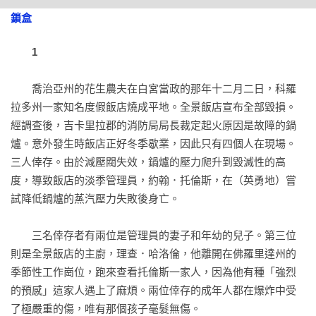
列。

涎已久的書迷們一根血淋林的大骨頭。

鎖盒
——書單》雜誌

　　剛開始，金對這件事有些不快，但後來越是思索，便越覺
1
得麥唐納之子所言甚是。而在同一篇訪問中，他更進一步表
《安眠醫生》 的節奏緊湊、用字簡練，同時調性輕鬆，讀起來
示，自己後來也曾與子女們溝通過這件事，因此確定他的子女
不像恐怖小說，比較像是驚悚小說。結尾的那一幕是人與人之
　　喬治亞州的花生農夫在白宮當政的那年十二月二日，科羅
將會尊重他的願望，不會在他死後，讓其他作家續寫他的任何
間親近、緊密的聯繫，是在死亡時刻予人安慰的禮物。

拉多州一家知名度假飯店燒成平地。全景飯店宣布全部毀損。
作品。因此，對於不同創作者所代筆寫下的續集，雖說他不算
——推理小說名家／約翰．康納利

經調查後，吉卡里拉郡的消防局局長裁定起火原因是故障的鍋
排斥，但也忍不住直言，在大多數情況下，那些作品的確讓他
爐。意外發生時飯店正好冬季歇業，因此只有四個人在現場。
覺得「拜託，你們在吃的是別人的晚餐，去弄一份自己的
比起出名的前作，這本沒那麼可怕，也許是因為作者明顯地喜
三人倖存。由於減壓閥失效，鍋爐的壓力爬升到毀滅性的高
吧！」。

歡最令人反感的角色，但是史蒂芬．金的最新作品依然是一部
度，導致飯店的淡季管理員，約翰．托倫斯，在（英勇地）嘗
節奏緊湊、扣人心弦的讀物，給丹尼．托倫斯的故事一個令人
試降低鍋爐的蒸汽壓力失敗後身亡。

　　那麼，由創作者自行寫下的續集作品又如何呢？

滿意的結局。

——出版家週刊

　　三名倖存者有兩位是管理員的妻子和年幼的兒子。第三位
　　金坦言，在開始構思《安眠醫生》一書時，他的確有些忑
則是全景飯店的主廚，理查．哈洛倫，他離開在佛羅里達州的
忐不安。因為他也認為，大多數的續集作品的確表現欠佳，他
駭人，而且一如既往精心創作的出色故事，看了你絕對不會覺
季節性工作崗位，跑來查看托倫斯一家人，因為他有種「強烈
在第一時間所能想到的例外，恐怕也只有馬克．吐溫的《頑童
得不滿足，但是很可能會被嚇壞。

的預感」這家人遇上了麻煩。兩位倖存的成年人都在爆炸中受
歷險記》與電影《教父2》而已。然而多年來，他在出席各種公
——太陽報

了極嚴重的傷，唯有那個孩子毫髮無傷。
