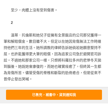
開場合時，總會被讀者問到「《鬼店》中的丹尼後來怎麼
了？」這類問題。一開始，他還會開玩笑地回答這些關於《鬼
史蒂芬．金所刻劃的驚駭景象是文學作品中最不可思議的，然
　　至少，肉體上沒有受到傷害。

店》的問題。但後來，他開始被問到了另一個問題：「為什麼
而書迷卻毫無條件地相信。

《鬼店》的主角傑克從未參加過匿名戒酒會？」

——觀察家報
2
　　也正是這個問題，讓他開始思考起《安眠醫生》的可能
　　溫蒂．托倫斯和她兒子從擁有全景飯店的公司那兒獲得一
性。

筆和解賠償金。數目雖不大，但足以在她因背傷無法工作時維
持他們三年的生活。她所請教的律師告訴她倘若她願意堅持不
　　他表示，大多參加匿名戒酒會的人，都是在周遭的親朋好
屈，也許能獲得更大筆的賠償，因為這家公司急於避開官司訴
友推動下才加入的，而在《鬼店》中，傑克身邊並沒有這樣的
訟。不過她和那家公司一樣，只想將科羅拉多州的悲慘冬天拋
「推手」存在，因此才讓事件的發展逐漸變得惡劣。而當「續
到腦後。她說她會康復的，而她也確實痊癒了，但終其一生都
集」這個念頭首度在金腦中出現時，他想到的是：有其父必有
為背傷所苦。儘管受傷的脊椎和斷裂的肋骨癒合，但是從來不
其子，已經長大成人的丹尼，是不是也與父親一樣有酗酒問
曾停止發出哭喊。

題？如果他加入了匿名戒酒會，是否能讓這本小說以另一個角
度重新審視《鬼店》中提及的問題？

　　溫妮費德和丹尼爾．托倫斯在中南部住了一段時間，之後
已售完，補書中，貨到通知我
遷移到佛羅里達的坦帕。有時候迪克．哈洛倫（擁有強烈預感
　　約莫二○○八年時，金在晨間新聞看到了一個報導，講述某
的那位先生）會從西礁上來拜訪他們。尤其是來找小丹尼聊