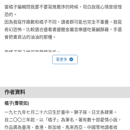
危機時，那麼剛好的旅行，那麼剛好的出現，那麼剛好的，就
當橘子編輯問我要不要寫推薦序的時候，坦白說我心情是很惶
坐在我對面，和旁邊。最後就那麼剛好的完稿，寫下全文完這
恐的。

三個字時，我還恍惚了很久，不敢相信。

因為我寫作路數和橘子不同，讀者群可能也完全不重疊，我寫
這是一本私小說屬性的創作，這的確是一本私小說，這是屬於
奇幻恐怖，比較適合邊看書邊聽金屬音樂邊吃著鹹酥雞，手還
你們的私小說，這是我寫給你們的情書。

會把書頁沾的油油的那種。

橘子
而橘子呢？她可是愛情天后。

那種會被人把作品全集放在咖啡館的書櫃，當作裝飾也當作品
看更多
味象徵的作者。

若真要說我有什麼異於常人之處，大概就是，她沒出書的這四
年的FB文章，我都沒有錯過。

作者資料
至於你問我為什麼要追她的FB？我想是因為我一直都相信。

橘子(曹筱如)
她會回來。

一九七九年七月二十六日生於臺中。獅子座，日文系肆業。

自二〇〇三年起，以「橘子」為筆名，著有數十部愛情小說，
就算網路上她只像個平凡人一樣叨叨絮絮。

作品廣為臺灣、香港、新加坡、馬來西亞、中國等地讀者收
就算她彷彿不再像是一個作者而像是股市財經專家。
