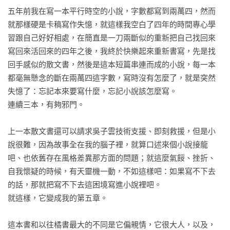
五年前我在寫一本平行時空的小說，字數都寫到兩萬四，然而
就那樣硬是卡稿寫作失憶，就這樣我空白了四年的時間專心學
習跟自己好好相處，在簡直是一刀兩斷似的重新把自己找回來
寫回來活回來的四年之後，我終於快樂起來重新書寫，先是找
回手感似的散文書，然後是這本短篇串連而成的小說，每一本
都毫無懸念的斷在兩萬四這字數，寫時沒有怎麼了，就是突然
失憶了：忘記本來要寫什麼，忘記小說該怎麼寫。

連續三本，有夠邪門。

上一本散文書還可以請求吳子雲技術支援、即刻救援，但是小
說很難，因為故事全在我的腦子裡，就算口述來個小說接龍
吧、也依舊存在風格差異那方面的問題；就這麼氣餒、挫折、
自我懷疑的時候，有天靈機一動，不如這樣吧：如果寫不下去
的話，那就把寫不下去這困境寫進小說裡吧。

就這樣，它變成我的第五章。

這本書和以往橘書最大的不同是它偏親情，它很大人，以及，