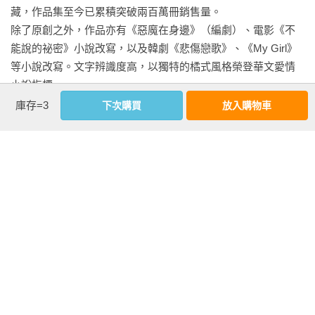
藏，作品集至今已累積突破兩百萬冊銷售量。

就算她曬帥姪子和帥狗的次數遠超過曬小說。

除了原創之外，作品亦有《惡魔在身邊》（編劇）、電影《不
但我相信，她一定會繼續打開電腦，完成她的這個故事。

能說的祕密》小說改寫，以及韓劇《悲傷戀歌》、《My Girl》
等小說改寫。文字辨識度高，以獨特的橘式風格榮登華文愛情
因為她是我見過，下筆最輕但刻得最深的人。

小說指標。

用字淺顯卻字裡行間情感滿溢，以乾淨、細膩、低調卻情感拿
關於橘子的小說。

庫存=3
下次購買
放入購物車
捏恰當的文字緊捉住我們心底最柔軟也最寂寞的區塊。
總讓我想起多年前，在日月潭的午後，大雨讓我必須奔回飯
店，房間內老婆小孩熟睡，而我一個人在昏黃的檯燈下看著橘
子的小說，窗外的雨水一波波灑落在湖面，輕盈如舞。

看更多
從此，一讀到橘子小說，就讓我想到那午後，還有凝視著湖
面，品嚐的遺憾的自己。

基本資料
而如今再翻開橘子的小說。

作者：
橘子(曹筱如)
我只能說，怎麼不叫人愛妳的文字？多年的等待，能再次感受
出版社：
春天
這美好與寂寞的瞬間。

城邦書號：A1880548

只是，下一本，別我們等太久，好嗎？

ISBN：9789577417800
