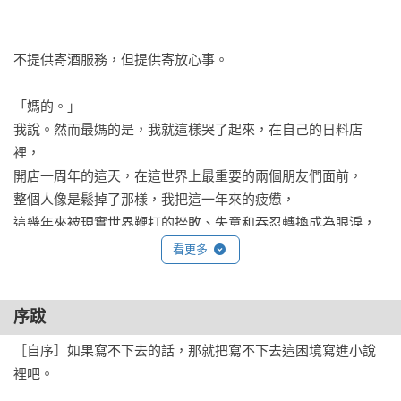
不提供寄酒服務，但提供寄放心事。

「媽的。」

我說。然而最媽的是，我就這樣哭了起來，在自己的日料店
裡，

開店一周年的這天，在這世界上最重要的兩個朋友們面前，

整個人像是鬆掉了那樣，我把這一年來的疲憊，

這幾年來被現實世界鞭打的挫敗、失意和吞忍轉換成為眼淚，
哭了起來。

看更多
像是個受盡委屈卻不敢說，但終究還是被理解被接納的孩子那
般，

在我的日料店裡，在他們兩個面前，在逆光那幅畫下

序跋
哭

［自序］如果寫不下去的話，那就把寫不下去這困境寫進小說
泣

裡吧。

。