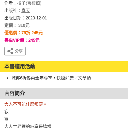
作者：
橘子(曹筱如)
出版社：
春天
出版日期：2023-12-01
定價： 310元
優惠價：79折 245元
書虫VIP價：245元
本書適用活動
城邦6折優惠全年專享，快搶好康／文學類
內容簡介
大人不可能什麼都要。
寂

寞

大人世界裡的寂寞是這樣:
