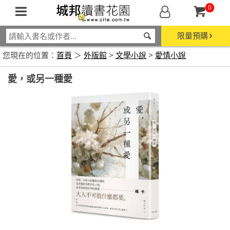
0
限量預購
您現在的位置：
首頁
＞
外版館
>
文學小說
>
愛情小說
愛，或另一種愛