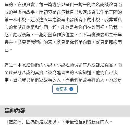
是的，它很真實；每一篇幾乎都是由一對一的匿名訪談改寫而
成的半虛構故事，而初衷是在這我自己設定成為寫作第三階的
第一本小說、這睽違五年之後再出發所寫下的小說，我非常私
心的希望能夠是和你們一起，能夠是有你們在故事裡，陪我一
起，給我勇氣，一起走回寫作這位置，而不再像過去那二十年
幾來，就只是我單向的寫，就只是你們單向看，就只是那樣而
已。

這是一本寫給你們的小說，小說裡的情節有八成都是真實，而
至於是哪八成的真實？被寫進書裡的人會知道，他們自己決
定，畢竟我只是個寫故事的人，而他們是故事裡的人。也於是
我把書裡所有的人名抽掉，直到寫進完全虛構的第八章時，人
看更多
名才終於回到書裡。

所以是的，暈船日料店是真實存在的，是的，我在那裡吃著日
料喝著啤酒和老闆聊天時想到的靈感，因為很感謝，所以就這
延伸內容
樣直接把店名人名用進來；以及是的，畫室畫家和逆光那幅畫
［推薦序］因為她是我見過，下筆最輕但刻得最深的人。

也是確實存在的，也是因為很感謝在我倒數兩章再次陷入斷稿