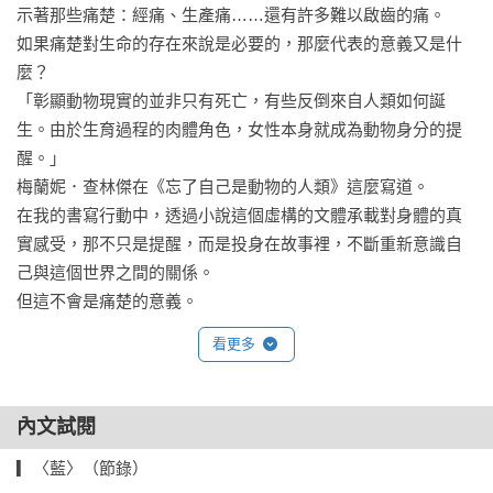
示著那些痛楚：經痛、生產痛……還有許多難以啟齒的痛。

有時候我會想，如果我沒有在山上遇到那個男人，或許有天我
如果痛楚對生命的存在來說是必要的，那麼代表的意義又是什
會讓那隻虎斑貓跟著我回家。當牠生病的時候，我會帶牠去看
麼？

獸醫，當我寂寞的時候，牠會帶我去看海。我和牠仍會坐上某
「彰顯動物現實的並非只有死亡，有些反倒來自人類如何誕
台計程車，某個男人從後視鏡看著我的臉，但是我不會知道他
生。由於生育過程的肉體角色，女性本身就成為動物身分的提
的故事，只記住他的名字與車牌號碼，然後再澈底忘記。

醒。」

梅蘭妮．查林傑在《忘了自己是動物的人類》這麼寫道。

何雅雯（韓國西江大學中文系副教授．正面鳥圖貼圖區管理
在我的書寫行動中，透過小說這個虛構的文體承載對身體的真
員）

實感受，那不只是提醒，而是投身在故事裡，不斷重新意識自
李欣倫（作家）

己與這個世界之間的關係。

邱常婷（小說家）

但這不會是痛楚的意義。
郝譽翔（作家）

曹馭博（作家）

看更多
連明偉（作家）

陳雪（作家）

內文試閱
陳蕙慧（資深出版人）

楊隸亞（作家）

▎〈藍〉（節錄）

劉思坊（作家）
