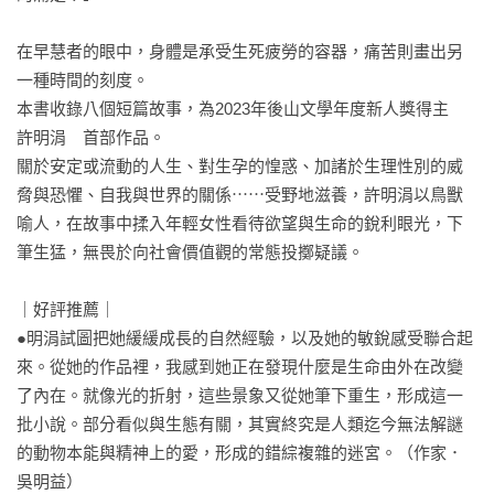
在早慧者的眼中，身體是承受生死疲勞的容器，痛苦則畫出另
一種時間的刻度。

本書收錄八個短篇故事，為2023年後山文學年度新人獎得主　
許明涓　首部作品。

關於安定或流動的人生、對生孕的惶惑、加諸於生理性別的威
脅與恐懼、自我與世界的關係⋯⋯受野地滋養，許明涓以鳥獸
喻人，在故事中揉入年輕女性看待欲望與生命的銳利眼光，下
筆生猛，無畏於向社會價值觀的常態投擲疑議。

｜好評推薦｜

●明涓試圖把她緩緩成長的自然經驗，以及她的敏銳感受聯合起
來。從她的作品裡，我感到她正在發現什麼是生命由外在改變
了內在。就像光的折射，這些景象又從她筆下重生，形成這一
批小說。部分看似與生態有關，其實終究是人類迄今無法解謎
的動物本能與精神上的愛，形成的錯綜複雜的迷宮。（作家．
吳明益）
