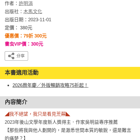
作者：
許明涓
出版社：
木馬文化
出版日期：2023-11-01
定價： 380元
優惠價：79折 300元
書虫VIP價：300元
本書適用活動
2026周年慶／外版暢銷攻略75折起！
內容簡介
◢我不絕望，我只是看見荒蕪◣
2023年後山文學年度新人獎得主．作家吳明益專序推薦

【那些將我與他人劃開的，是澈悉世間本質的敏銳，還是難言
的痛楚？】
