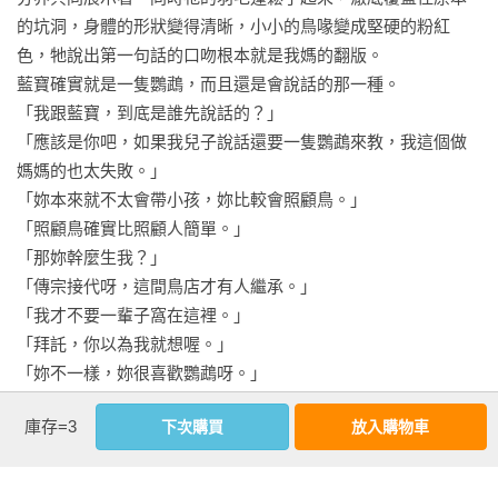
的坑洞，身體的形狀變得清晰，小小的鳥喙變成堅硬的粉紅
色，牠說出第一句話的口吻根本就是我媽的翻版。

藍寶確實就是一隻鸚鵡，而且還是會說話的那一種。

「我跟藍寶，到底是誰先說話的？」

「應該是你吧，如果我兒子說話還要一隻鸚鵡來教，我這個做
媽媽的也太失敗。」

「妳本來就不太會帶小孩，妳比較會照顧鳥。」

「照顧鳥確實比照顧人簡單。」

「那妳幹麼生我？」

「傳宗接代呀，這間鳥店才有人繼承。」

「我才不要一輩子窩在這裡。」

「拜託，你以為我就想喔。」

「妳不一樣，妳很喜歡鸚鵡呀。」

我媽聽到我這樣說，翻了個白眼。

庫存=3
下次購買
放入購物車
我媽確實喜歡鳥，也樂於照顧這些嗷嗷待哺的小東西，但要不
是愛上繼承家裡鳥店生意的我爸，她應該一輩子也不會養鳥。
也許是因為沒日沒夜地照顧這些鸚鵡，再加上與之前養野鳥的