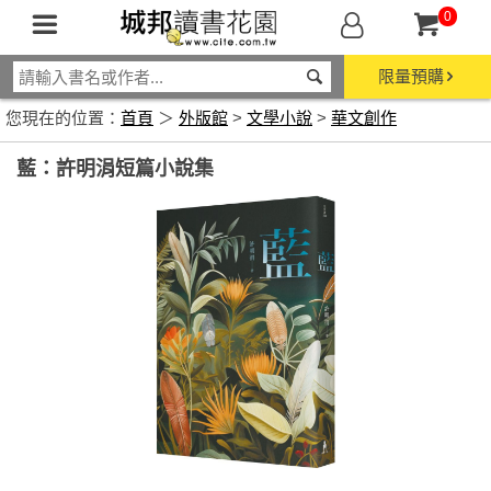
0
限量預購
您現在的位置：
首頁
＞
外版館
>
文學小說
>
華文創作
藍：許明涓短篇小說集