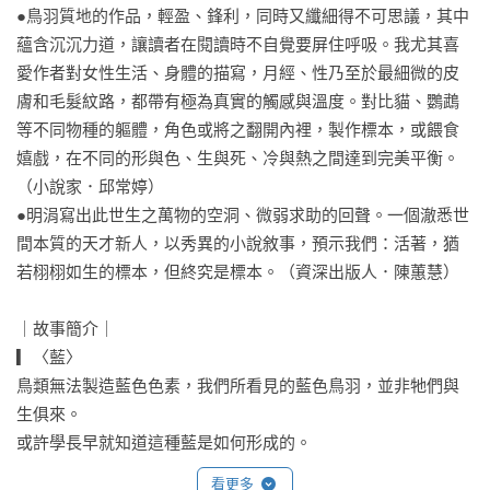
●鳥羽質地的作品，輕盈、鋒利，同時又纖細得不可思議，其中
蘊含沉沉力道，讓讀者在閱讀時不自覺要屏住呼吸。我尤其喜
愛作者對女性生活、身體的描寫，月經、性乃至於最細微的皮
膚和毛髮紋路，都帶有極為真實的觸感與溫度。對比貓、鸚鵡
等不同物種的軀體，角色或將之翻開內裡，製作標本，或餵食
嬉戲，在不同的形與色、生與死、冷與熱之間達到完美平衡。
（小說家．邱常婷）

●明涓寫出此世生之萬物的空洞、微弱求助的回聲。一個澈悉世
間本質的天才新人，以秀異的小說敘事，預示我們：活著，猶
若栩栩如生的標本，但終究是標本。（資深出版人．陳蕙慧）

｜故事簡介｜

▎〈藍〉

鳥類無法製造藍色色素，我們所看見的藍色鳥羽，並非牠們與
生俱來。

或許學長早就知道這種藍是如何形成的。

我閉上眼睛，腦海浮現記憶裡的那個藍色。想起那天回家的路
看更多