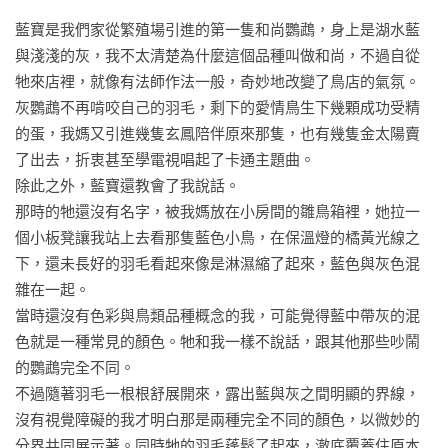
＿＿驚豔推薦（依姓名筆畫排序）

藍寶是我們家從繁殖場引進的第一隻和尚鸚鵡，身上是湖水藍
與淺淺的灰，我不太清楚為什麼這個品種叫做和尚，不過自從
資深出版人．陳蕙慧●明涓寫出此世生之萬物的空洞、微弱求助
牠來店裡，就像有法師作法一般，奇妙地改變了鳥店的氣氛。
的回聲。一個澈悉世間本質的天才新人，以秀異的小說敘事，
灰鸚鵡不再啃咬自己的羽毛，剩下的愛情鳥生下幾顆成功受精
預示我們：活著，猶若栩栩如生的標本，但終究是標本。

的蛋，我媽又引進幾隻玄鳳陪伴原來那隻，也有幾隻金太陽賣
了出去，折衷甚至學電視唱起了卡通主題曲。

作家．邱常婷●鳥羽質地的作品，輕盈、鋒利，同時又纖細得不
除此之外，藍寶還教會了我說話。

可思議，其中蘊含沉沉力道，讓讀者在閱讀時不自覺要屏住呼
那時的牠還沒有名字，被我媽放在小房間的雛鳥箱裡，她拉一
吸。我尤其喜愛作者對女性生活、身體的描寫，月經、性乃至
個小板凳讓我站上去看那隻藍色小鳥，在保溫燈的橘黃光線之
於最細微的皮膚和毛髮紋路，都帶有極為真實的觸感與溫度。
下，還未長好的羽毛看起來像是淋濕縮了起來，藍色與灰色混
對比貓、鸚鵡等不同物種的軀體，角色或將之翻開內裡，製作
雜在一起。

標本，或餵食嬉戲，在不同的形與色、生與死、冷與熱之間達
當時還沒有色彩與鳥類品種概念的我，可能覺得藍中帶灰的混
到完美平衡。
色就是一種常見的顏色。牠和我一樣不說話，跟其他那些吵鬧
的鸚鵡完全不同。

不過隨著羽毛一根根舒展開來，露出藍與灰之間明顯的界線，
沒有視覺障礙的我才明白那是兩種完全不同的顏色，以微妙的
分界共同展示著。同時牠的羽毛蓬鬆了起來，澈底覆蓋住原本