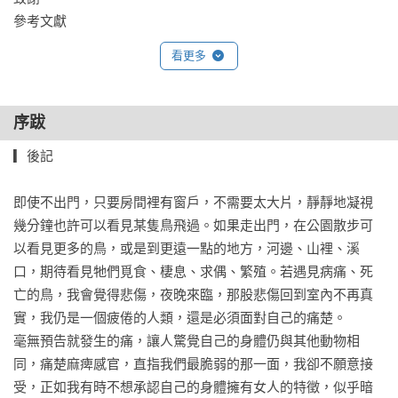
一樣⋯⋯

參考文獻
▎〈無聲電影〉

她寧願在異國當一隻擬態失敗的昆蟲——人們只會注意到她的
看更多
外表所暗示的地理位置，而非她本身擁有的缺陷。如果，疾病
把她從尋常的世界劃開，那麼，在另一種經驗的國度，她是否
能自在飛行？

序跋
▎〈暗光〉

▎後記

近距離和他人對視的時候，我總是緊張，下意識想躲開對方的
視線。然而，那個戴著義眼的男人出現在房門另一頭時，卻莫
即使不出門，只要房間裡有窗戶，不需要太大片，靜靜地凝視
名讓我感到安心。

幾分鐘也許可以看見某隻鳥飛過。如果走出門，在公園散步可
因為，我知道他哪隻眼睛是假的。

以看見更多的鳥，或是到更遠一點的地方，河邊、山裡、溪
因為，大人頂多變老，小孩子則是長大變成完全不同的人。

口，期待看見牠們覓食、棲息、求偶、繁殖。若遇見病痛、死
▎〈熟悉的迷宮〉

亡的鳥，我會覺得悲傷，夜晚來臨，那股悲傷回到室內不再真
茉莉忽然明白，為什麼女兒會夢見自己變成一隻鳥。

實，我仍是一個疲倦的人類，還是必須面對自己的痛楚。

也許終有一天，她能再回到那座湖，在遠途的遷徙疲累之後，
毫無預告就發生的痛，讓人驚覺自己的身體仍與其他動物相
在夏季的雨盈滿乾涸的谷地之後。

同，痛楚麻痺感官，直指我們最脆弱的那一面，我卻不願意接
鳥或石頭將無從分辨，而她們永遠安全。

受，正如我有時不想承認自己的身體擁有女人的特徵，似乎暗
▎〈貓的研究〉
