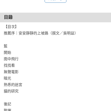
上，鳥鳴聲逐漸遠離，我的耳裡仍殘留餘響，心臟仍用力地跳
著，就像快見到所愛的人那樣。

▎〈開始〉

目錄
如果可以像鳥一樣生顆蛋就好了。

【目次】

她慣性地想像那個未來的孩子，想像孩子如手中剝製的鳥類標
推薦序｜安安靜靜的上坡路（撰文／吳明益）

本，能夠細心調整，留下最完美的模樣。

要到什麼時候，女人才能生下另一個女人的小孩？

藍

▎〈雨中飛行〉

開始

交換祕密是一種交易。

雨中飛行

另一隻白文鳥離開籠子的時候，舅舅也跟著消失了。

找找看

外婆說那隻鳥從來不曾存在；而腹中的孩子若是個不能交換的
無聲電影

祕密，是否我也能期待他的消失？

暗光

▎〈找找看〉

熟悉的迷宮

失智的丈夫遁入記憶的迷宮，留下她孤獨一人守護著尚未湮滅
貓的研究

的人生。

失去心智能力的人類到底和動物有什麼差別呢？

後記

在她的鏡頭下，丈夫就像他們從前經常一起觀賞、拍照的鳥兒
致謝
