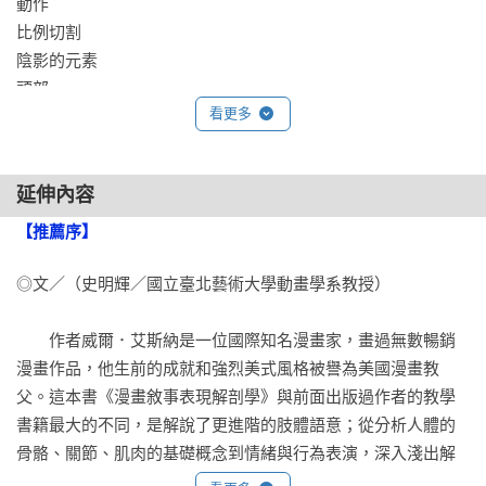
動作

比例切割

陰影的元素

頭部

看更多
臉部表情

大腦

萬物皆想求生

延伸內容
人類的動作

心靈、大腦與身體（範例）

【推薦序】
體態與姿勢的語言

◎文／（史明輝／國立臺北藝術大學動畫學系教授）

人類的情緒

憎恨

　　作者威爾．艾斯納是一位國際知名漫畫家，畫過無數暢銷
喜悅

漫畫作品，他生前的成就和強烈美式風格被譽為美國漫畫教
悲傷

父。這本書《漫畫敘事表現解剖學》與前面出版過作者的教學
攻擊性肢體動作

書籍最大的不同，是解說了更進階的肢體語意；從分析人體的
力量

骨骼、關節、肌肉的基礎概念到情緒與行為表演，深入淺出解
戲劇裡的暴力

說繪製一個角色所該具備的基礎與準備。

會說話的圖片
