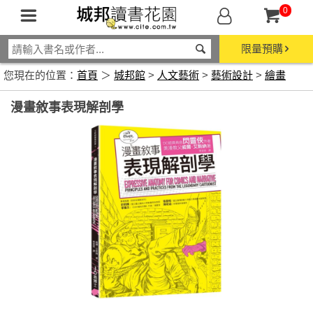
0
限量預購
您現在的位置：
首頁
＞
城邦館
>
人文藝術
>
藝術設計
>
繪畫
漫畫敘事表現解剖學