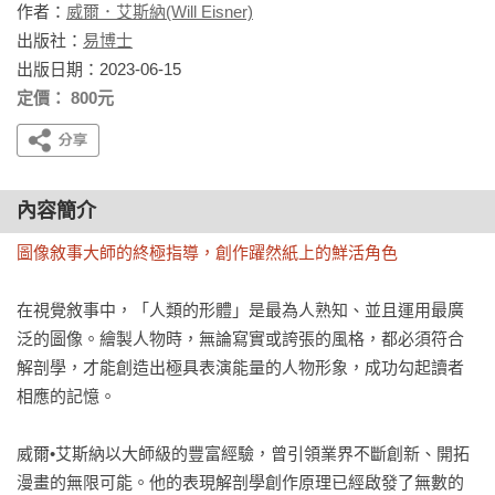
作者：
威爾．艾斯納(Will Eisner)
出版社：
易博士
出版日期：2023-06-15
定價： 800元
內容簡介
圖像敘事大師的終極指導，創作躍然紙上的鮮活角色
在視覺敘事中，「人類的形體」是最為人熟知、並且運用最廣
泛的圖像。繪製人物時，無論寫實或誇張的風格，都必須符合
解剖學，才能創造出極具表演能量的人物形象，成功勾起讀者
相應的記憶。

威爾•艾斯納以大師級的豐富經驗，曾引領業界不斷創新、開拓
漫畫的無限可能。他的表現解剖學創作原理已經啟發了無數的