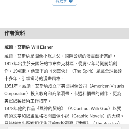
看更多
身體的溝通

　　許多學生或自學者要開始畫自己的圖像故事或漫畫時，往
細膩的溝通

往遇到的問題是如何畫出好看又有靈魂的人物角色，可以活靈
身體的位置

活現畫入每一格的畫作當中，藉著一格格的連續圖畫，彙集成
使用人體的表達能力

作者資料
一本具有個人特色的故事創作。這些疑問將在這本書中一一獲
沉默的觀察者

得解答。無論是身為漫畫作者或是動畫師，要畫出具吸引力的
無意中聽見的對話

威爾．艾斯納 Will Eisner
角色不外乎三個重點：一是畫出比例勻稱的角色設計；二是畫
家庭動力學

威爾．艾斯納是圖像小說之父、國際公認的漫畫藝術宗師，
出合乎故事的姿體動作；三是畫出角色表演的趣味與誇張。這
社交情境

1917年出生於美國紐約市布魯克林區，從青少年時期開始創
對於一般初學者而言，可說是學習上的成敗關鍵。這本書傳授
對照組

作，1940起，他筆下的《閃靈俠》（The Spirit）風靡全球長達
了要成為一位優秀動漫繪製者的基本功夫，讓畫作透過肢體、
身體的補償作用

十多年，引領當時的漫畫風格。

情緒、行為的分析，進而成功傳遞角色的表演訊息，抓住讀者
心靈與解剖學

1951年，威爾．艾斯納成立了美國視像公司（American Visuals 
和觀眾的欣賞角度與構圖。這是一本專門為角色設計師、漫畫
體態與力量

Corporation）投入教育和商業漫畫、卡通和插畫的創作，更為
家、分鏡藝術師、動畫師所預備的學習教材，尤其可以跟著威
解剖學、構思安排與整體構圖

美軍繪製技術工作指南。

爾．艾斯納大師的腳步，一步步學習一位漫畫大師之所以會成
解剖學與刻板印象

1978年他的作品《與神的契約》（A Contract With God）以獨
功的基礎理論與概念，是一本值得推薦的工具書。

基本類型：強壯與瘦弱

特的文字和繪畫風格揭開圖像小說（Graphic Novels）的大旗。
面相特徵

日後接連出版對現代生活的敏銳觀察《建築》（The Building）
【推薦序】
角色概念
