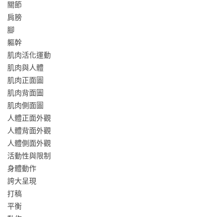
關節

「對於想學習美式漫畫風格的讀者，艾斯納可說是不二人
肩膀

選。」——陳筱涵 時事諷刺漫畫家
腳

軀幹

肌肉活化運動

肌肉與人體

肌肉正面圖

肌肉背面圖

肌肉側面圖

人體正面外觀

人體背面外觀

人體側面外觀

活動性與限制

身體動作

誇大呈現

打稿

平衡
