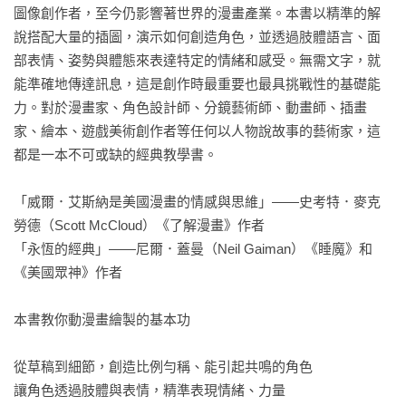
圖像創作者，至今仍影響著世界的漫畫產業。本書以精準的解
說搭配大量的插圖，演示如何創造角色，並透過肢體語言、面
部表情、姿勢與體態來表達特定的情緒和感受。無需文字，就
能準確地傳達訊息，這是創作時最重要也最具挑戰性的基礎能
力。對於漫畫家、角色設計師、分鏡藝術師、動畫師、插畫
家、繪本、遊戲美術創作者等任何以人物說故事的藝術家，這
都是一本不可或缺的經典教學書。

「威爾．艾斯納是美國漫畫的情感與思維」——史考特．麥克
勞德（Scott McCloud）《了解漫畫》作者

「永恆的經典」——尼爾．蓋曼（Neil Gaiman）《睡魔》和
《美國眾神》作者

本書教你動漫畫繪製的基本功

從草稿到細節，創造比例勻稱、能引起共鳴的角色

讓角色透過肢體與表情，精準表現情緒、力量
