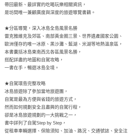
帶回最新、最詳實的吃喝玩樂相關資訊，

是坊間唯一兼顧廣度與深度的旅遊導覽書籍。

★分區導覽，深入冰島全島風景名勝

雷克雅維克及郊區、南部黃金圈三景、世界遺產國家公園、

歐洲僅存的唯一冰原、黑沙灘、藍湖、米湖等地熱溫泉區，

本書囊括冰島東南西北各區風景名勝，

搭配詳盡的地圖和自駕攻略，

一書在手，暢遊冰島全境。

★自駕環島完整攻略

冰島旅遊除了參加當地旅遊團，

自駕是最為方便與省錢的旅遊方式，

然而如何規劃安全且盡興的自駕行程，

卻是冰島旅遊規劃的一大挑戰之一，

書中詳列了自駕Step by Step，

從租車車輛選擇、保險須知、加油、路況、交通號誌、安全注