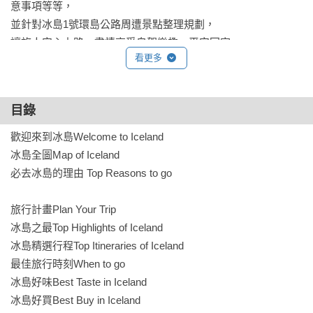
意事項等等，

並針對冰島1號環島公路周遭景點整理規劃，

讓旅人安心上路、盡情享受自駕樂趣、平安回家。

看更多
★一分鐘變身旅遊達人

編輯嚴選冰島之最，藍湖米湖地熱溫泉、黑沙灘/鑽石冰沙灘、

目錄
黃金圈三景、冰河湖-傑古沙龍冰河湖、玄武岩與瀑布、

參加冰川健行、探訪冰洞奇景、

歡迎來到冰島Welcome to Iceland

賞鯨、騎馬、盡賞冰島神奇的野生動物、

冰島全圖Map of Iceland

追逐極光、拍攝記錄永生難忘的美景，

必去冰島的理由 Top Reasons to go

秒抓旅遊重點，決不錯過必玩必體驗；

專業的行程安排，讓旅遊規劃瞬間變得省心與安心。

旅行計畫Plan Your Trip

冰島之最Top Highlights of Iceland

★精心企劃─看熱鬧更要懂門道

冰島精選行程Top Itineraries of Iceland

針對冰島特色專題企畫「冰島地熱溫泉」、「追逐永恆的極
最佳旅行時刻When to go

光」、

冰島好味Best Taste in Iceland

「奇妙野生動物」、「銀幕中的冰島」、「環島1號公路」等主
冰島好買Best Buy in Iceland
