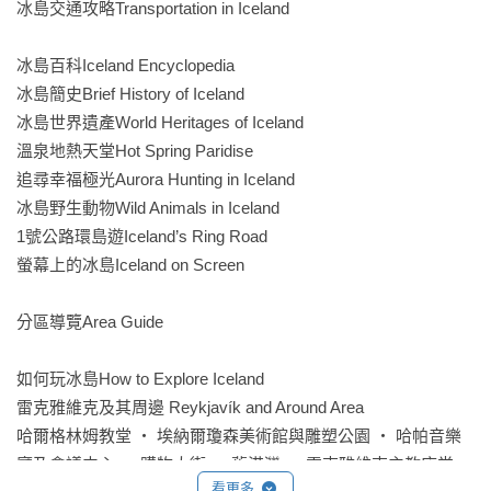
題，

冰島交通攻略Transportation in Iceland

讀者可根據不同需求與角度更深度認識冰島。

冰島百科Iceland Encyclopedia

★神秘冰島，一定要知道的情報

冰島簡史Brief History of Iceland

˙冰原、冰川、冰帽、冰蓋怎麼分？

冰島世界遺產World Heritages of Iceland

˙「全世界最大的麵包湯」指的是什麼？

溫泉地熱天堂Hot Spring Paridise

˙溫泉富含礦物質容易造成頭髮乾燥打結，該怎麼解決呢？

追尋幸福極光Aurora Hunting in Iceland 

˙教堂地磚竟然不在教堂裡是怎麼回事？

冰島野生動物Wild Animals in Iceland

˙《白日夢冒險王》男主角在群山間滑著滑板的無人公路就在冰
1號公路環島遊Iceland’s Ring Road

島？

螢幕上的冰島Iceland on Screen

˙米湖的蚊子竟然不叮人？

˙阿庫瑞里市區行人通行的紅綠燈是一顆紅通通的愛心？

分區導覽Area Guide

˙滑雪跳台藏在路邊山丘上的屋子間？

˙是什麼樣的節慶可以讓全鎮放假？

如何玩冰島How to Explore Iceland

˙世界上數不盡的，除了天上的星星，還有布雷札灣裡的小島？
雷克雅維克及其周邊 Reykjavík and Around Area

哈爾格林姆教堂 ‧ 埃納爾瓊森美術館與雕塑公園 ‧ 哈帕音樂
廳及會議中心 ‧ 購物大街 ‧ 舊港灣 ‧ 雷克雅維克主教座堂 ‧ 
看更多