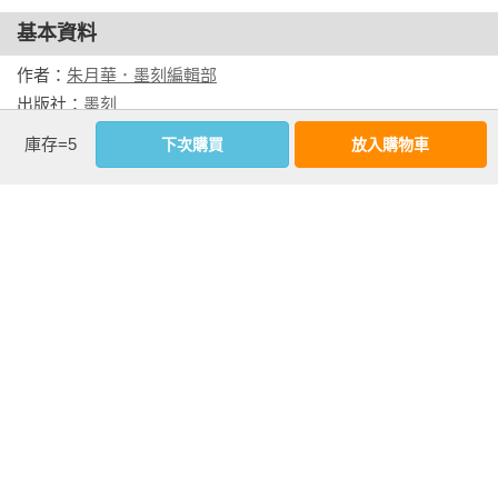
村落博物館 ‧ 塞爾福斯 ‧ 塞里雅蘭瀑布 ‧ 秘密瀑布 ‧ 史可
基本資料
加瀑布 ‧ 索爾黑馬冰川 ‧ 秘境溫泉泳池 ‧ 黑沙灘‧維克鎮 ‧ 
作者：
朱月華．墨刻編輯部
史可加民俗博物館 ‧ 迪霍拉里燈塔 ‧ 迪霍拉里海蝕洞 ‧ 赫馬
出版社：
墨刻
島

城邦書號：KV3073

庫存=5
下次購買
放入購物車
ISBN：9789862898796

東南部The Southeast

出版日期：2023-06-01

瓦特納冰川國家公園 ‧ 史瓦提瀑布 ‧ 史卡夫塔費自然保護區 
書系：
NEW ACTION
‧ 傑古沙龍冰河湖 ‧ 霍夫費露天溫泉浴池 ‧ 鑽石冰沙灘 ‧ 拉
規格：膠裝 / 全彩 / 256頁 / 16.8cm×23cm                
基火山 ‧ 喬萊夫岬角 ‧ 教堂鎮 ‧ 羽毛河峽谷 ‧ 西角山 ‧ 史
托克角 ‧ 霍芬鎮

相關書籍
東部The East

同作者
同書系
同分類
同出版社
埃伊爾斯塔濟 ‧ 拉加爾湖 ‧ 塞濟斯菲厄澤 ‧ 福斯克魯斯菲厄
澤 ‧ 都皮沃古爾 ‧ 布蘭斯峰

北部The North 

米湖天然溫泉 ‧ 胡沙維克 ‧ 眾神瀑布 ‧ 馬蹄峽谷 ‧ 傑古沙