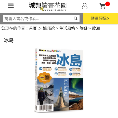
0
限量預購
您現在的位置：
首頁
＞
城邦館
>
生活風格
>
旅遊
>
歐洲
冰島