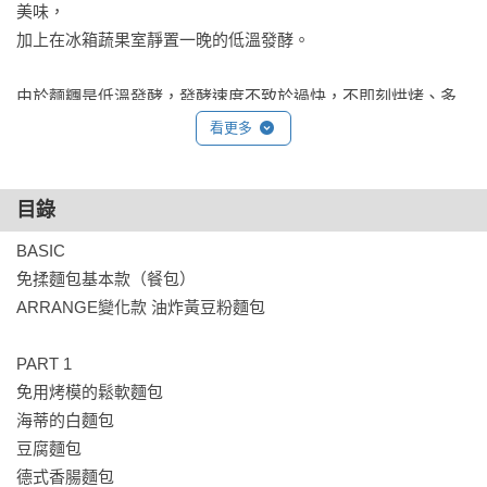
美味，

加上在冰箱蔬果室靜置一晚的低溫發酵。

由於麵糰是低溫發酵，發酵速度不致於過快，不即刻烘烤、多
放兩天也沒問題。所以烘焙者可以根據自己的狀況，從容安排
看更多
安排製作麵包的時間。

目錄
本書中的食譜，從基本的餐包到白麵包、肉桂卷、烤餅等鬆軟
麵包，各式迷你吐司，以及法國麵包、長棍麵包等硬式麵包，
BASIC

可頌、丹麥酥等摺疊麵包，應有盡有，任君選擇。

免揉麵包基本款（餐包）

ARRANGE變化款 油炸黃豆粉麵包

【讀者迴響】

PART 1

以往製作麵包經常失敗，現在只要翻閱這本書，就會很有信心
免用烤模的鬆軟麵包

能成功製出好看又好吃的麵包。

海蒂的白麵包

豆腐麵包

對於覺得自製麵包很麻煩的人來說，這本書真的很棒，很有幫
德式香腸麵包
