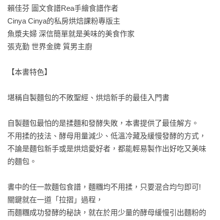
賴佳芬 圖文食譜Rea手繪食譜作者

Cinya Cinya的私房烘焙課粉專版主

魚漿夫婦 深信簡單就是美味的美食作家 

張克勤 世界金牌 質男主廚

【本書特色】

堪稱自製麵包的不敗聖經、烘焙新手的最佳入門書

自製麵包最怕的是揉麵和發酵失敗，本書提供了最佳解方。

不用揉的技法、酵母用量減少、低溫冷藏及緩慢發酵的方式，

不論是麵包新手或是烘焙愛好者，都能輕易製作出好吃又美味
的麵包。

書中的任一款麵包食譜，麵糰均不用揉，只要混合均勻即可!

關鍵就在一道「拉摺」過程，

而麵糰成功發酵的秘訣，就在於用少量的酵母緩慢引出麵粉的