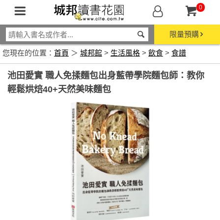
0
限量預購
您現在的位置：
首頁
＞
城邦館
>
生活風格
>
飲食
>
食譜
池田愛實 職人免揉麵包出身藍帶學院麵包師：教你
輕鬆烘焙40+天然美味麵包