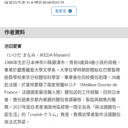
抹茶白巧克力大理石紋迷你吐司

鐘，才能把麵糰做好。雖然我不排斥這些過程，但捶打聲音很
看更多
響，如果要經常做麵包，這的確是一項費力的勞動。

PART 3

麵包，是很多人拿來當作每天早餐的「主食」之一。

免用烤模的硬式麵包

如果在家也能輕鬆做麵包就好了——當時我有了這樣的想法。

作者資料
橄欖形法國麵包

米穀粉橄欖形法國麵包

幾年之後，我摸索如何在家順利烤出硬式麵包時，開始採用了
池田愛實 
【用米穀粉橄欖形法國麵包製作】越式法國麵包

免揉麵包的技法。

【用米穀粉橄欖形法國麵包製作】維也納奶油夾心棒

（いけだ まなみ・IKEDA Manami）

我用免揉技法製作法國鄉村麵包和長棍麵包，結果烤出了表皮
法國長棍麵包

1988年生於日本神奈川縣藤澤市。育有6歲與4歲小孩的母親。
硬脆、裡面充滿氣泡的麵包，超乎了我的預期。

用法國長棍麵包製作三明治

畢業於慶應義塾大學文學系。大學在學時期即開始在巴黎藍帶
我想同樣的技法或許也可以應用在軟式麵包上，於是就動手試
（生火腿與卡門貝爾起司／BLT三明治／花生奶油醬與香蕉／熱
廚藝學校東京分校麵包科學習，畢業後在同校擔任助理。26歲
做看看了。烤出來的軟式麵包口感酥脆而富有彈性，和揉過的
狗）

赴法國，於當地累積了兩家榮獲M.O.F （Meilleur Ouvrier de 
麵包稍有不同，但同樣好吃。

培根麥穗法國麵包

France，法國國家最佳職人獎）麵包店的工作經驗，回到日本
法式橄欖葉形麵包

後，擔任過東京都內餐廳的麵包食譜審核、製造與銷售的職
從此之後，「免揉」就成為我製作麵包的選項之一。我每天都
法國鄉村麵包

務。2017年起在老家湘南地區經營一間主旨為「與法國麵包一
邊問自己：「不用揉也做得出來嗎？」邊研究嘗試製作各式各
奶油起司核桃法國鄉村麵包

起生活」的「crumb-クラム」教室，教導初學者製作法國麵包
樣的麵包。

紅茶漬柳橙皮裸麥麵包

與法式熟菜。
