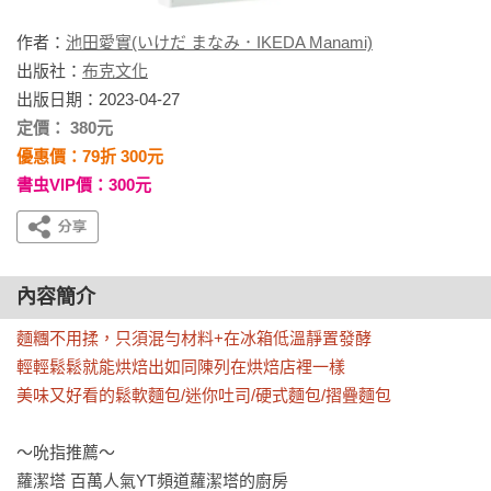
作者：
池田愛實(いけだ まなみ．IKEDA Manami)
出版社：
布克文化
出版日期：2023-04-27
定價： 380元
優惠價：79折 300元
書虫VIP價：300元
內容簡介
麵糰不用揉，只須混勻材料+在冰箱低溫靜置發酵

輕輕鬆鬆就能烘焙出如同陳列在烘焙店裡一樣

美味又好看的鬆軟麵包/迷你吐司/硬式麵包/摺疊麵包
〜吮指推薦〜

蘿潔塔 百萬人氣YT頻道蘿潔塔的廚房
