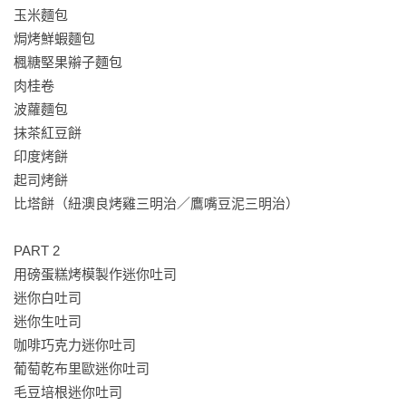
助。

玉米麵包

焗烤鮮蝦麵包

當禮物送給手藝不佳但對製作麵包很感興趣的老婆。由於不用
楓糖堅果辮子麵包

揉麵糰，所以她樂在其中。

肉桂卷

波蘿麵包

隨時翻閱參考，真的很實用，而且有很多不同種類的麵包作
抹茶紅豆餅

法。

印度烤餅

起司烤餅

本身白天要工作，晚上回到家才開始烘焙麵包，以往常常失
比塔餅（紐澳良烤雞三明治／鷹嘴豆泥三明治）

敗，但本書不用揉的技法，讓我製作麵包變輕鬆。

PART 2

不用揉就能做出鬆軟又美味的麵包，真的好驚奇！所以每天都
用磅蛋糕烤模製作迷你吐司

參照本書的食譜，製作想要享用的麵包。

迷你白吐司

迷你生吐司

【作者序】

咖啡巧克力迷你吐司

十幾年前我開始做麵包時，在家庭麵包的製法當中，「免揉」
葡萄乾布里歐迷你吐司

技法還非常罕見。

毛豆培根迷你吐司

站在工作檯前咚咚咚的捶打、搓揉麵糰15分鐘甚至將近30分