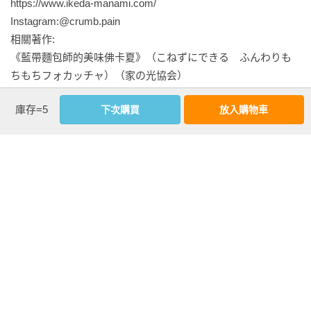
蝴蝶餅

https://www.ikeda-manami.com/

我做的免揉麵包不只是把材料混合起來而已，在發酵過程中還
Instagram:@crumb.pain

會加上一道「拉摺」步驟，用拉摺麵糰來強化麩質，讓麵糰變
PART 4

相關著作: 

得更加滑順。

摺疊2次的摺疊麵包

《藍帶麵包師的美味佛卡夏》（こねずにできる　ふんわりも
可頌麵包

ちもちフォカッチャ）（家の光協会）

家裡做的麵包形狀不太好看也OK，只要家人稱讚好吃就心滿意
蘋果丹麥酥

《烘焙初心者的天然酵母麵包》（レーズン酵母で作るプチパ
足了！

庫存=5
下次購買
放入購物車
法式巧克力麵包

ンとお菓子）（文化出版局）

這麼想也沒錯。不過，如果學會可以同時做出美味又美觀的麵
杏仁可頌麵包

《用鐵鑄鍋烘烤麵包》（ストウブでパンを焼く）（誠文堂新
包製法，不僅會改變做麵包的態度，也會影響烘焙的成果。

法式焦糖奶油酥

光社）
我在開始主持烘焙教室之前，曾經有幸在法國一流師傅們的門
column

下工作。我在他們身旁學會了很多能夠烤出兼具美味與美觀麵
看更多
本書製作麵包的特色

包的製作技法。

免揉麵包Q&A

既然要花同樣的時間和精力來烤麵包，如果能烤出和陳列在烘
關於材料

基本資料
焙店裡一樣的麵包，獲得到的成就感一定更大吧！

關於道具
作者：
池田愛實(いけだ まなみ．IKEDA Manami)
我把至今學會的技術，結合了免揉麵包的技法，寫成了這本
出版社：
布克文化
書。如果不必花過多的時間與勞力，又能做出讓身心都感到愉
城邦書號：1BG144
