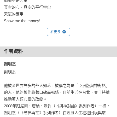
知識不是力量

真空的心、真空的平行宇宙

大道至簡。越簡單的事物，越契合於道。明杰是個簡單的人，
天賦的應用

有一顆簡單的心，是以與道不遠。本書中，明杰與內在的神之
Show me the money!

對話，屢屢讓我或忍俊不住，或擊節讚賞，或別有啟發，真乃
你是神！神是你！

值得推薦之好書！

看更多
「預言」又止

——廖閱鵬（知名催眠大師）

靜比動還要快，慢比快還要遠

用舌頭開啟命運

老神再在Ⅳ：乘風展翼

作者資料
看見真相即解脫！得知真理就自由！
◆宇宙之心

謝明杰 
「心」即連結平行宇宙的靈魂

2020年的開頭，世紀病毒席捲，全球許多國家開始鎖國、封
謝明杰 

願意、願心、願力

城，人類的經濟活動和自由度受到重創……

謙卑與臣服

他被全世界許多的華人知悉，被稱之為是「亞洲版與神對話」
面對「自己」的挑戰

這時你會發現，「不安全感」才是人類生命所有問題的根源。

的人。他的著作靠著口碑而暢銷，目前生活在台北，並且持續
你創造你渴望的自己

推動著人類心靈的改變。

自由意志不真實

這一本書裡，藉由挖出人生的問題之根，追根溯源去面對，畢
2008年跟尼爾‧唐納‧沃許（《與神對話》系列作者）一樣，
真相只是你的解釋

竟無法「用愛發電」，我們就務實一點，世間的事情，用世間
謝明杰（《老神再在》系列作者）在經歷人生種種困境與磨
法解決。當謎底揭曉，凡閱讀的人都能獲得渴望已久的自由和