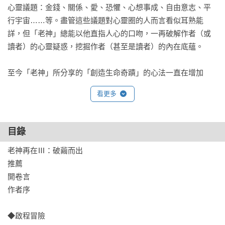
心靈議題：金錢、關係、愛、恐懼、心想事成、自由意志、平
行宇宙……等。盡管這些議題對心靈圈的人而言看似耳熟能
詳，但「老神」總能以他直指人心的口吻，一再破解作者（或
讀者）的心靈疑惑，挖掘作者（甚至是讀者）的內在底蘊。

至今「老神」所分享的「創造生命奇蹟」的心法一直在增加
著，這過程中，不論是作者用演講口述或是臉書的文字記錄，
看更多
都見證著祂真實地存在每個人心中。

或許你要問：「如果我內在有神，那現在的『我』是誰？」正
目錄
是這樣的大哉問，驅使人們走進心靈的世界……很多時候，正
老神再在Ⅲ：破繭而出

因為你不知道你是你，所以你才是現在的你。當你找到答案，
推薦

那一份來自神性的力量就為你開啟，而你的生命也將開始完全
開卷言

不同的精采。那一份你本自存有的「神力」，將會帶領你去見
作者序

識所有你腦袋無法想像的境界……

◆啟程冒險

推薦引文
