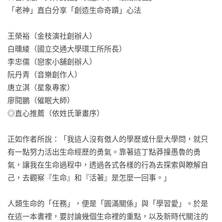
「老神」直白分享「創造生命奇蹟」心法

王榮裕（金枝演社創辦人）

白曛綾（國立交通大學環工所所長）

李忠儒（戀家小舖創辦人）

阮丹青（音樂創作人）

唐立淇（星象專家）

廖閱鵬（催眠大師）

◎直心推薦（依姓氏筆畫序）

正如作者所說：「我這人沒有傲人的學歷或什麼大學問，就只
有一點努力活出生命經歷的勇氣。靠著這丁點莽撞愚魯的勇
氣，讓我在生命過程中，透過各式各樣的行為去探索與瞭解自
己，去觀察『生命』和『活著』是怎麼一回事。」

人類生命的「任務」，便是「圓滿關係」與「學習愛」。於是
在這一本書裡，要討論幾個生命裡的重點，以及新時代關注的