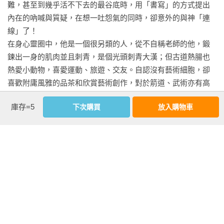
難，甚至到幾乎活不下去的最谷底時，用「書寫」的方式提出
◆打破制約

滿足。

內在的吶喊與質疑，在想一吐怨氣的同時，卻意外的與神「連
心物溝通

線」了！

心態平衡生態平衡

這是一本自由之書，而非心靈解脫之書。談論心靈解脫之道的
在身心靈圈中，他是一個很另類的人，從不自稱老師的他，鍛
不完美的完美

人已經太多，而事實上，如果你有睜開眼睛看看，你會發現，
鍊出一身的肌肉並且刺青，是個光頭刺青大漢；但古道熱腸也
命天者得天命

在我們的世界中，追逐自由的聲浪和意願，遠遠大過於追逐靈
熱愛小動物，喜愛運動、旅遊、交友。自認沒有藝術細胞，卻
分辨「神」和「頭腦」

魂層次的解脫。畢竟，如果只能跛著腳活著，那麼探討靈魂的
喜歡附庸風雅的品茶和欣賞藝術創作，對於箭道、武術亦有高
人生總有機會

解脫也只是一種逃避，這種逃避對靈魂而言毫無意義。

度的興趣。

庫存=5
下次購買
放入購物車
後記

不要再用「知足」框限你的腳步，「不滿足」會帶給你真正的
著作：

進步。你需要這兩足，才能自由地盡情奔跑，特別是生活下起
2010 老神再在：奇蹟對話錄

老神再在Ⅳ：乘風展翼

了大雨、而你沒有傘的時候。

2011 老神再在II：愛的覺醒

前引

2015 老神再在Ⅲ：破繭而出

歷經鍛鍊與學習，就會獲得真實的安全感。有真實安全感的
2018 懂你自己，才能做你自己：謝明杰不專業修行筆記

重整——如果夠覺察，就可以重新選擇，然後命運便會轉彎。

人，必然是個已經「升維」的人，而這樣的人有著極高的「彈
2019 靈售力：你不會得到你想要的，你會得到你相信的

人的選擇

性」，可以戴上面具或是拿下，可以表現高度也願意低微，有
向孩子學習

著全然的「自由」這樣的你，就儘管展翅高飛吧！
臉書粉絲頁：https://reurl.cc/12r7g8

利用與被利用
