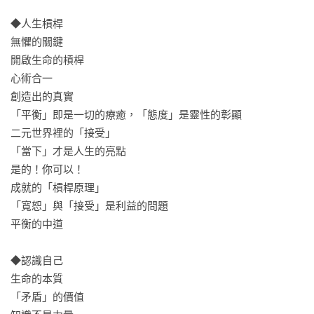
◆人生槓桿

雖然最終我們還是必須面對自己的困境，獨自尋找解答，但書
無懼的關鍵

中片段多少都會發生在我們每個人身上。明杰這本書可以讓人
開啟生命的槓桿

得到很多力量，是一本實實在在的心靈成長工具書。

心術合一

——王榮裕（金枝演社創辦人）

創造出的真實

「平衡」即是一切的療癒，「態度」是靈性的彰顯

我看到一個清楚自己，也勇於面對自己、非常真實的人……明
二元世界裡的「接受」

杰和神的對話，與其說是小我與神的對談，不如說明杰已經成
「當下」才是人生的亮點

為一個成功的引言人，不僅問出很棒的問題來，更補充了許多
是的！你可以！

自己的觀點。

成就的「槓桿原理」

——白曛綾（國立交通大學環工所所長）

「寬恕」與「接受」是利益的問題

平衡的中道

在遇到老大前後的明杰，他雖然還是相同的靈魂，但所綻放出
來的光芒卻完全的不同。如果以前他的靈魂只是一朵隨時會迎
◆認識自己

風而熄的小火花，現在他靈魂所綻放出來的光芒，已經足以溫
生命的本質

暖及療癒他身邊的每個人。

「矛盾」的價值

——李忠儒（戀家小舖創辦人）
