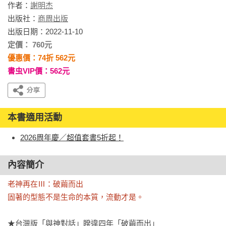
作者：
謝明杰
出版社：
商周出版
出版日期：2022-11-10
定價： 760元
優惠價：74折 562元
書虫VIP價：562元
本書適用活動
2026周年慶／超值套書5折起！
內容簡介
老神再在Ⅲ：破繭而出

固著的型態不是生命的本質，流動才是。
★台灣版「與神對話」睽違四年「破繭而出」
