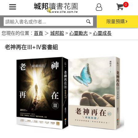
0
限量預購
您現在的位置：
首頁
＞
城邦館
>
心靈勵志
>
心靈成長
老神再在Ⅲ+Ⅳ套書組