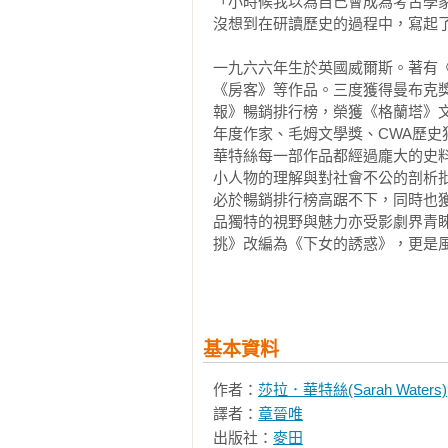
性感、毛骨悚然、風格獨具——超棒
「小時候我以為自己會成為考古學家
沒想到在研讀歷史的過程中，寫起了
絕對是此生讀過最難以抗拒的小說之
一九六六年生於英國威爾斯。著有
《房客》等作品。三度獲得曼布克
▍延伸閱讀

報》暢銷排行榜，榮獲《格蘭塔》
《輕舔絲絨》——一鳴驚人出道作，
年度作家、毛姆文學獎、CWA歷史
為了愛妳，我敢背叛全世界，甚至背
華特絲每一部作品都經過龐大的史
小人物的理解與對社會不公的剖析
《指匠情挑》——曾改編為BBC電
必於暢銷排行榜高踞不下，同時也
小姐，直到我愛上您之前，我都仍天
品獨特的視野與魅力亦受影劇界青睞
這是我的故事，而我是這個故事的
挑》改編為《下女的誘惑》，更是風
重要獲獎紀錄：

1999年  《輕舔絲絨》獲英國作家
2000年  《華麗的邪惡》獲毛姆
基本資料
2001年  《華麗的邪惡》獲石牆圖書
2002年  《指匠情挑》獲CWA
作者：
莎拉．華特絲(Sarah Waters)
獎決選

譯者：
章晉唯
2003年  獲《格蘭塔》雜誌最佳
出版社：
麥田
2006年  《守夜》同時入圍曼布克