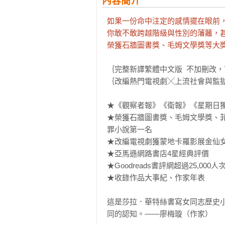
內容簡介
如果一份命中注定的感情擺在眼前，
你敢不敢跨越階級與性別的藩籬，甚
榮獲石牆圖書獎、毛姆文學獎等大
｛完整新譯繁體中文版  不加刪改，
｛改編熱門電視劇╳上流社會與監獄
★《觀察者報》《衛報》《星期日獨
★榮獲石牆圖書獎、毛姆文學獎、
罪小說第一名

★改編電視劇獲蒙地卡羅影展金仙女
★亞馬遜網路書店4星經典評價

★Goodreads書評網超過25,000人
★收錄作品大事紀、作家年表

這是莎拉．華特絲書寫女同志歷史
同的認知。——廖梅璇（作家）
