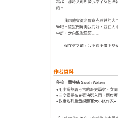
扎實的心理研究寫成的歌德故事，
說！——《西雅圖時報》

充滿懸疑感的恐怖故事，筆調優雅
閱讀過程中不斷震驚讀者。——《今
作者在本書中展現她高超的歌德歷史
充滿驚人力量的小說！——《紐約時
這部講述在維多利亞女子監獄裡，
作者資料
勝，讓我十分喜愛！——《星期日獨
莎拉．華特絲 Sarah Waters
令人愉悅的閱讀體驗！——《觀察者
●用小說華麗考古的歷史學家、女同
●三度獲曼布克獎決選入圍、兩度獲
一部出色的小說——從神祕的書名
●數度名列重量媒體百大小說作家●

論》
