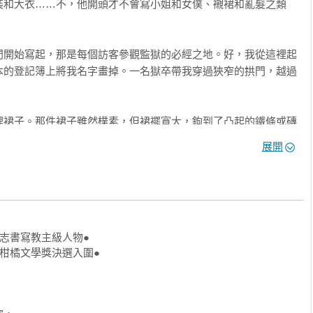
不斷拋出謎團的高超敘事……一部令心靈與感官皆無比滿足的小
，滿是情欲張力。這部小說就像一張通靈板，傳遞著神祕訊息，在
日美國》

小說技巧！——《舊金山紀事報》

報》書評

展開
關於愛情與欲望的作品，有著出人意料的精采結局，相當引人入
立報》

報》

志書寫教主級人物●

柑橘文學獎決選入圍●

開始到故事的最後一個句子皆然。必讀之作！——《歷史小說評