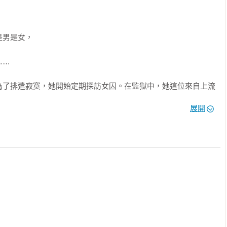
男是女，



…

為了排遣寂寞，她開始定期探訪女囚。在監獄中，她這位來自上流
煩惱，親身示範美好言行，鼓舞這些社會的邊緣人。其中，「像海
展開
引她注意，大家卻說務必要小心因詐欺和襲擊罪入獄的瑟琳娜。瑪
女人怎麼可能犯下可怕罪行？而瑟琳娜口中為她帶來許多消息的守
她倆莫名地相談甚歡，愈靠愈近，漸漸跨越了友情與愛情，以及階
畫，改變兩人的人生……

論文，融合對維多利亞時代與監獄生活的深度鑽研，寫就本書。她
從未親眼看過。我對鬼怪出現的場景幕後，或人在什麼狀況下會
造成的心理影響。」兩個女子之間若有似無的熾熱情感、跌宕起伏
。全書直到最後一頁都洋溢著瘋狂神祕的魅力，令人無法釋卷！
