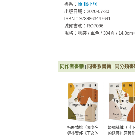
書系：
hit 暢小說
2007年  《守夜》獲浪達同志文學小
2009年  《小陌生人》入圍曼布克獎
出版日期：2020-07-30

2010年  獲Glamour年度作家獎

ISBN：9789863447641

2015年  獲石牆圖書獎十年內最
城邦書號：RQ7096

規格：膠裝 / 單色 / 304頁 / 14.8cm×20.9c
相關著作：《指匠情挑》《輕舔絲
《小陌生人（電影原著．作者燙金
同作者書籍
同書系書籍
同分類書
|
|
指匠情挑（國際名
輕舔絲絨（《
導朴贊郁《下女的
的誘惑》原著