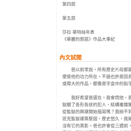
★誰是莎拉．華特絲？★

第四部

——她是為女同志文學奠定里程碑的
英國封建時代女同志情欲書寫第一人
第五部

打破身體、階級、性別疆界的反叛天
莎拉·華特絲年表

——她是榮獲五大文學獎教主級作家
《華麗的邪惡》作品大事紀
毛姆文學獎、CWA歷史犯罪小說
紀念文學獎

內文試閱
純文學、歷史小說、犯罪小說、同志
　　爸以前常說，所有歷史片段都能寫成故事。重點是決定故事從哪裡開始，到哪裡結束。他說，那便是他的功力所在。不過也許是因為他經手的歷史都能輕易篩選、切割和分類吧。不論是偉人的生平或偉大的作品，都像是字盒中的鉛字，排列整齊，散發光澤。
　　
　　我好希望爸還在。我會問他，我今天寫的這則故事，換作他會怎麼起筆。我會問他，米爾班克監獄關了各形各狀的犯人，結構複雜獨特，鐵門重重，通道昏黑曲折，他要怎麼寫才能有條有理？他會從監獄的興建開始描寫嗎？我辦不到，我今早雖然聽了監獄的歷史，但我現在早忘光了。何況，米爾班克監獄建築堅固，歷史悠久，我無法相信曾幾何時，泰晤士河淒涼的河畔上沒有這座監獄，黑土上沒有它的黑影。爸也許會從三週前，西里多先生造訪家裡開始寫起。或者，他也許會從今天早上七點寫起，那時艾莉斯替我拿了灰色洋裝和大衣……不，他開頭才不會寫小姐和女僕、襯裙和亂髮之類的。
　　
　　我想他會從米爾班克監獄的大門開始寫起，那是每個訪客參觀監獄的必經之地。好，我從這裡起筆吧。監獄門房向我問好，並在大本的登記簿上將我名字畫掉。一名獄卒帶我穿過狹窄的拱門，越過中庭，走向監獄建築……
　　
　　但在這之前，我不得不停下整理裙子。那件裙子雖然樸素，但裙襬寬大，鉤到了凸起的鐵條或磚頭。我敢說爸才懶得寫什麼裙子。但我會，因為當我目光從裙襬抬起，我第一次看到了米爾班克監獄的五角形建築。建築離我好近，又突然出現在眼前，令我感覺毛骨悚然。我望著監獄，心臟大力跳動，心中湧起恐懼。
　　
　　一週前，西里多先生給我一張米爾班克建築平面圖，我把那張圖釘在這張書桌旁的牆上。監獄的平面圖散發著莫名的魅力，五角建築彷彿一朵幾何形花朵的花瓣。我有時也覺得它像童年時代常玩的棋盤，各個區域能塗上不同顏色。當然近看的話，米爾班克監獄一點也不迷人。建築占地寬廣，平面圖上的線條和稜角化為黃磚高牆與高塔，以及無數密封的窗戶，只令人感到詭異和反常。監獄設計師彷彿被噩夢糾纏或喪失理智，搞不好根本打定主意要把犯人逼瘋。我想如果我在那當看守，一定會發瘋。我緊跟著獄卒，一路畏畏縮縮，中途一度停下腳步向後望，並抬頭看上方楔形的天空。米爾班克監獄的鐵門設在兩個五角形之間，門前是一條逐漸變窄的碎石路，兩邊高牆會不斷逼近，像是博斯普魯斯海峽的撞擊岩石。黃疸色的磚石投下瘀青色的陰影。牆下的泥土看似菸草，色深而潮溼。
　　
　　泥土讓空氣充滿酸臭的氣味，我走進監獄，門鎖上之後，味道卻變得更濃烈。我心臟跳得更厲害了，我坐在一間簡陋的小房間，看獄卒進進出出，皺著眉頭，低聲交談。西里多先生終於出現時，我情不自禁牽起他的手說：「真高興見到你！我才在擔心看守誤以為我是新到的罪犯，要把我關進牢裡！」他大笑說，米爾班克監獄不曾有過這種誤會。
　　
　　我們一起深入監獄。他覺得最好直接帶我去女子監獄，到女囚區典獄長辦公室找海克斯比小姐。我們邊走，他邊向我解釋路線，我試著和腦中的平面圖對照。但當然，監獄的結構異乎尋常，我不久便失去方向。我知道我們穿梭在中央六角形建築中，只經過男囚區的鐵門，沒進到五角形的牢房建築。中央六角形的建築裡有儲藏室、醫生宿舍、西里多先生的辦公室、所有書記官的辦公室、醫務室和禮拜堂。「妳看。」他中途停下，朝窗外擺頭，讓我看一排冒著黃煙的煙囪。他說那是監獄洗衣間的煙囪。「妳看，我們就像座小城市！自給自足。我總是想，就算有人圍攻，我們也能過得很好。」
　　
　　他語氣相當驕傲，但說完也難為情笑了。見他笑，我也笑了。剛才鐵門關上，隔離天光和空氣之後，我心中便充滿恐懼。如今我變得更緊張，因為我們離開鐵門，深入監獄，鑽過昏暗複雜的通道之後，我發覺自己絕對無法循原路出去。上週我在爸的書房整理文件，看到一本皮拉奈奇監獄圖，花了一小時研究，並想像今天會見到陰森恐怖的景象，內心無比焦慮。當然，監獄跟我想像中天差地別。我們只走過一連串粉刷乾淨的走廊，在各區交會處，穿著黑色監獄大衣的獄卒會和我們問好。不過，正因為走廊一塵不染，獄卒整齊畫一，監獄變得更恐怖了。我就算走同一條路十遍，也無從察覺。監獄的喧囂也同樣令人緊張。獄卒站的地方有一道道上鎖的鐵門，他們開門時，鉸鏈會隨門轉動，發出刺耳聲響，最後獄卒會再次關上門，拉上鐵閂。可想而知，鐵門、門鎖、門閂聲音此起彼落，遠近呼應，餘音在空蕩蕩的通道上迴盪不絕。監獄彷彿處於永恆、封閉的風暴核心，讓我耳鳴不斷。
　　
　　我們走到一道布滿門釘、年代久遠的大門前，門上另設有一個小門，這便是女監獄的入口。一個女看守和我們打招呼，她向西里多先生行屈膝禮。她是我去到那裡見到的第一個女人，我特別仔細觀察她。她年紀不大，臉色蒼白，神情嚴肅，她身上穿的衣服我後來發現是看守的制服。她穿著一件灰色的羊毛洋裝、一件黑色斗篷、一頂稻草做的藍邊灰色軟帽和一雙結實的黑色平底靴。她看到我望著她，又行個屈膝禮。西里多先生說：「這是瑞德里小姐，我們的看守長。」然後他對她說：「這是普萊爾小姐，我們的新『訪客』。」
　　
　　她帶頭走在前面，腰間傳來一聲聲規律的「叮、叮」金屬撞擊聲。我這時發現，她像獄卒一樣，身上繫著寬大的皮帶，上面有個銅扣環，扣環上掛著一串光亮的監獄鑰匙。
　　
　　她帶我們走過更多一成不變的走廊，並走上一條螺旋梯，爬上一座高塔。高塔頂端有間明亮潔白的圓形房間，裡面都是窗戶，那就是海克斯比小姐的辦公室。「妳待會便能知道這設計的原因。」西里多先生邊爬邊說，他面紅耳赤，氣喘吁吁。當然我馬上看出來，高塔位在五角形中庭正中央，所以從中望出去，四周便是女囚區內側的高牆和鐵窗。辦公室很樸素，地上沒有鋪地毯，只有兩根柱子，柱子之間垂了條繩索，囚犯來到這裡時，必須站在繩後，繩索另一頭有張書桌。海克斯比小姐便坐在那裡，在一本巨大的黑色簿子上寫字。「監獄的阿爾戈斯。」西里多先生微笑稱呼她。她看到我們便起身，脫下眼鏡，如瑞德里小姐一樣行屈膝禮。
　　
　　她身材嬌小，頭髮雪白，雙眼犀利。書桌後方，石灰粉刷的磚牆上緊緊釘著一塊瓷匾，上頭以黑字寫著：
　　
　　你知道我們的罪惡，對我們隱祕的罪瞭如指掌。
　　
　　進到辦公室，人人都想馬上站到弧形的窗前，望著外頭的風景。西里多先生看我探頭便說：「對，普萊爾小姐，走近窗邊吧。」於是我站一會，望著下方楔形的庭園，仔細觀察面對我們的醜陋高牆，牆上爬滿細長形的窗戶。西里多先生說，瞧，這是不是很驚人？很震撼？女子監獄盡在我眼前，每一道窗後面都是一間牢房，裡頭住著一個囚犯。他轉向海克斯比小姐。「妳們監獄現在關了多少女人？」
　　
　　她回答，這裡有兩百七十名囚犯。
　　
　　「兩百七十人！」他搖著頭驚呼。「妳想想，普萊爾小姐，想像那群可憐的女人，她們幹了什麼勾當，走上什麼樣的歧路，才被關進米爾班克監獄？她們可能是盜賊和妓女，深受各種犯罪影響。她們當然沒有羞恥心和責任感，更缺乏所有正面的情感。對，這點妳別懷疑。社會認為她們作惡多端，才將她們交到我和海克斯比小姐手中，讓我們仔細管理她們……」
　　
　　但他問我，要怎麼做才適合？「我們讓她們培養規律的生活習慣，教導她們禱告，教導她們維持端莊。但她們大半時間裡必須關在牢房中獨處。而她們就在那裡……」他再次朝窗外擺頭。「也許要三年，也許要六、七年。她們就在那裡，默默不語，靜靜反省。我們能管住她們的嘴，讓她們雙手工作。但普萊爾小姐，她們的心、可怕的回憶、低劣的思想、凶惡的盤算……這些我們都無法提防。是不是，海克斯比小姐？」
　　
　　「沒錯，先生。」她回答。
　　
　　我問道，但他覺得「訪客」能對她們有所幫助嗎？
　　
　　他說，他覺得有幫助。他很確定。女囚像小孩或原始人，一顆顆心都毫無防備，容易受到改變，只需給她們美麗的鑄模，便能重新塑形。「我們的看守也許辦得到。」他說：「但看守工作時間長，責任辛苦重大。犯人對她們有時懷恨在心，有時粗暴相向。所以普萊爾小姐，這工作交給小姐吧，讓小姐接近她們。只要讓她們知道，小姐不惜離開舒適的生活，也要來探視她們，並關心她們不堪的過往。讓她們看到小姐和她們巨大的落差，讓她們看到她的言行舉止，反省自身，她們會變得更溫柔謙和，乖順收斂。我親眼見過這樣的事！海克斯比小姐也見過！這便是人對人的影響，感同身受的力量，從感情上軟化……」
　　
　　他繼續述說。當然，他之前在我家樓下客廳便說過了。當時母親皺著眉，壁爐上的時鐘緩緩滴答作響，聲聲清楚明確。他對我說，普萊爾小姐，自從妳父親不幸過世之後，妳肯定悲痛不已，生活也頓失重心，開始空轉。他這趟來原本只是要來拿一套爸跟他借的書。他不知道的是，我生活空轉，不是因為失去重心，而是因為生病了。那時我很高興他不知道。但現在我望著淒涼的監獄高牆，海克斯比小姐
——她是文學獎、媒體選書、影視改
三度獲曼布克獎決選入圍、兩度獲柑
數度名列百大小說、重量媒體年度作
每部作品皆獲影視界青睞改編

Goodreads網站70,000人以上
▍重要媒體一致讚譽
