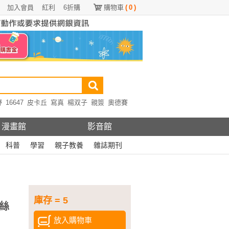
加入會員
紅利
6折購
購物車
(
0
)
野
16647
皮卡丘
寫真
楊双子
親簽
奧德賽
漫畫館
影音館
科普
學習
親子教養
雜誌期刊
庫存 = 5
絲
放入購物車