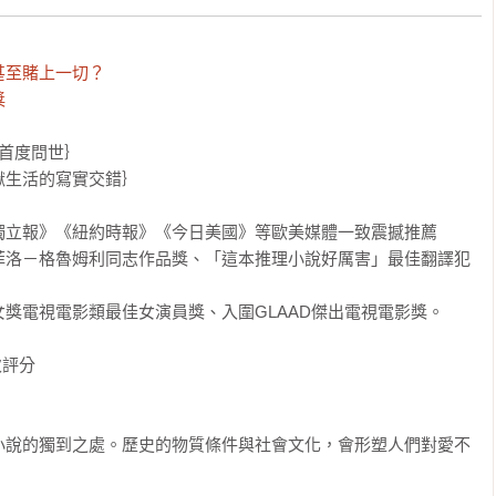


至賭上一切？

獎
首度問世｝

生活的寫實交錯｝

立報》《紐約時報》《今日美國》等歐美媒體一致震撼推薦

菲洛－格魯姆利同志作品獎、「這本推理小說好厲害」最佳翻譯犯
獎電視電影類最佳女演員獎、入圍GLAAD傑出電視電影獎。

次評分

小說的獨到之處。歷史的物質條件與社會文化，會形塑人們對愛不