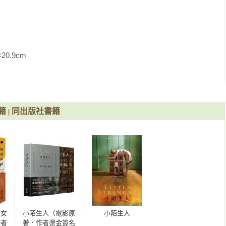
說獎

決選

優秀作家獎。《房客》入圍貝禮詩女性小說獎決選

m                
絨（《下女的誘惑》原著作者莎拉．華特絲劃時代天才之作）》
簽名限量書盒版）》《房客》
籍
同出版社書籍
|
下女
小陌生人（電影原
小陌生人
作者
著．作者燙金簽名