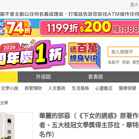
登入
吳毅平
原創
東
原創
Rewire
外版館
套書館
文學小說
商管理財
人文藝術
生活風格
心靈勵志
醫療保健
文學
華麗的邪惡（《下女的誘惑》原著作
者、五大桂冠文學獎得主莎拉．華特
名作）