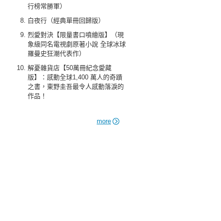
行榜常勝軍）
白夜行（經典單冊回歸版）
烈愛對決【限量書口噴繪版】（現
象級同名電視劇原著小說 全球冰球
羅曼史狂潮代表作）
解憂雜貨店【50萬冊紀念愛藏
版】：感動全球1,400 萬人的奇蹟
之書，東野圭吾最令人感動落淚的
作品！
more