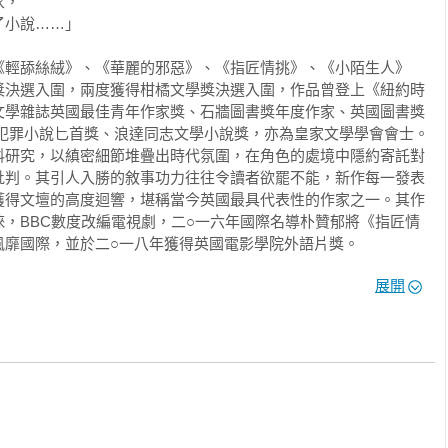
的作品！——《衛報》

，

小說……」

一。——《匾報》

《輕舔絲絨》、《華麗的邪惡》、《指匠情挑》、《小陌生人》
獎決選入圍，兩度獲得柑橘文學獎決選入圍，作品曾登上《紐約時
文學雜誌英國最佳青年作家獎、石牆圖書獎年度作家、英國圖書獎
榮獲英國作家協會貝蒂．特拉斯克文學獎

犯罪小說匕首獎、浪達同志文學小說獎，亦為皇家文學學會會士。

叛我自己。

料研究，以縝密細節堆疊出時代氛圍，在角色的處境中隱約寄託對
批判。其引人入勝的敘事功力往往令讀者欲罷不能，新作每一發表
視劇、電影《下女的誘惑》

獲得文壇的高度迴響，堪稱當今英國最具代表性的作家之一。其作
真地以為：

，BBC數度改編電視劇，二○一六年國際名導朴贊郁將《指匠情
主人……
靡國際，並於二○一八年獲得英國電影學院外語片獎。

展開
協會貝蒂‧特拉斯克獎

文學獎。《輕舔絲絨》獲浪達同志文學小說獎

獎

歷史犯罪小說匕首獎、浪達同志文學小說獎，同時入圍曼布克獎、柑橘
青年作家獎、英國圖書獎年度作家、水石書店年度作家

獎、柑橘獎決選
