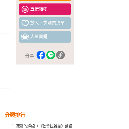
直接結帳
放入下次購買清單
大量團購
分享:
分類排行
寂靜的緯線（《歐普拉雜誌》盛讚