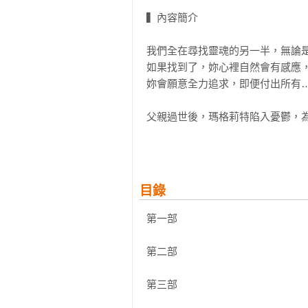
▍內容簡介

我們全在尋找靈魂的另一半，無論是
如果找到了，妳心裡自然會有感應，
妳會願意全力追求，即便付出所有…
父親過世後，瑪格莉特陷入憂鬱，
社會的小姐「訪客」得傾聽女囚的
一樣深不可測」的靈媒瑟琳娜特別
格莉特無法想像，如此柔弱善良的
護靈「彼得」，也真的神通廣大。
目錄
級的分界。終於，她們決定擬一個計
第一部

華特絲長期研究與通靈有關的學術
自稱：「我不懷疑這世上有鬼，但
第二部

『製造』它們更感興趣，那是瘋狂
的曲折情節教人時而戰慄，時而恐懼
第三部
