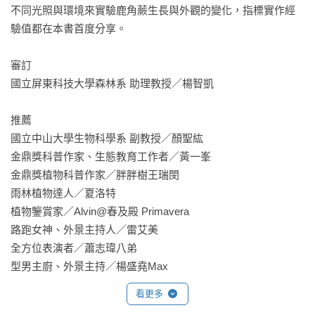
不同光照與環境來實驗鹿角蕨生長與外觀的變化，指標實作經
驗值都在本書首度分享。

審訂

國立屏東科技大學森林系 助理教授／楊智凱 

推薦

國立中山大學生物科學系 副教授／顏聖紘

金鼎獎科普作家、生態教育工作者／黃一峯

金鼎獎植物科普作家／胖胖樹王瑞閔

雨林植物達人／夏洛特

植物鑒賞家／Alvin@春及殿 Primavera

路跑女神、外景主持人／雷艾美

全方位表演者／蕭志瑋八弟

型男主廚、外景主持／楊盛堯Max
看更多