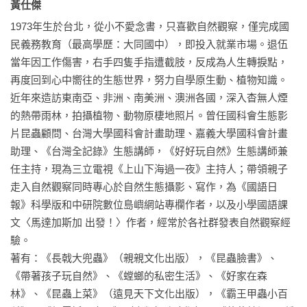
黃仕傑 
訂製花棚：可以依照陽台大小規劃

1973年生於台北，從小不愛念書，只喜歡自然觀察，僅完成國
植床板：可以掛很多植物

民義務教育（最高學歷：大同國中），即投入就業市場。退伍
陽光過晒：加裝遮光黑網

當年因工作傷害，右手四隻手指遭截肢，反成為人生轉捩點，
陽光不足：人工光源的選擇

再度回到心中嚮往的生態世界，努力自學原生動、植物知識。
太過通風：使用透明塑膠布

近年來造訪東南亞、非洲、南美洲、澳洲各國，深入杳無人煙
太過悶熱：風扇

的熱帶雨林，拍攝植物、動物原棲地照片。曾任國科會生態影
增加溼度的方法：很多植物、增加水盆

片昆蟲顧問、台灣大學國科會計畫助理、嘉義大學國科會計畫
助理、《台灣全記錄》生態講師，《好好玩自然》生態講師兼
5 室內栽培

任主持，現為三立電視《上山下海過一夜》主持人；帶領親子
居家育苗室

走入自然觀察同時專心於自然生態攝影、寫作，為《國語日
悶箱、套袋植物馴化過程

報》科學版和中研院數位島嶼網站專欄作者，以及小學國語課
高光栽培

文〈馬達加斯加 出發！〉作者，經常於各社群發表自然觀察經
小巧植物生態缸

驗。

補充營養心得

著有：《長戟大兜蟲》（親親文化出版），《昆蟲臉書》、
《帶著孩子玩自然》、《螳螂的私密生活》、《好家在森
6 各種介質使用心得

林》、《昆蟲上菜》（遠見天下文化出版），《霸王甲蟲小百
概述
