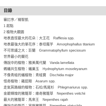
目錄
審訂序／楊智凱

1 起點

2 植物大觀園

地表直徑最大的花朵：大王花　Rafflesia spp.

地表最強大的單花序：泰坦魔芋　Amorphophallus titanium

不可思議之大：巨蘭　Grammatophyllum speciosum

世界最小的蘭花

傳說中的植物：雅美萬代蘭　Vanda lamellata

螞蟻共生植物：蟻巢玉　Hydnophytum moseleyanum

不像青蛙的蟻植物：青蛙寶　Dischidia major

怪奇植物：雞屁眼　Asarum spp.

走氣質路線的植物：石松/馬尾杉　Phlegmariurus spp.

金碧輝煌的豬籠草：維奇豬籠草　Nepenthes veitchii

最大的豬籠草：馬來王　Nepenthes rajah

傳說中的聖盃：寬唇豬籠草　Nepenthes platychila
