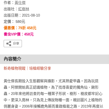
作者：
黃仕傑
出版社：
紅樹林
出版日期：2021-08-10
定價： 580元
優惠價：79折 458元
書虫VIP價：458元
內容簡介
新奇植物現蹤｜培植經驗分享
黃仕傑長期投入生態觀察與攝影，尤其熱愛甲蟲。因為玩昆
蟲，阿傑開始真正認識植物，為了找尋喜愛的獨角仙、鍬形
蟲，20年來他將訪查的每一種葉子形狀、樹形、樹皮都牢記心
中，更深入雨林，只為見上傳說物種一面，親訪圖片上植物的
俏麗身姿。2006年接觸鹿角蕨而重啟植栽之路，2019年再度以