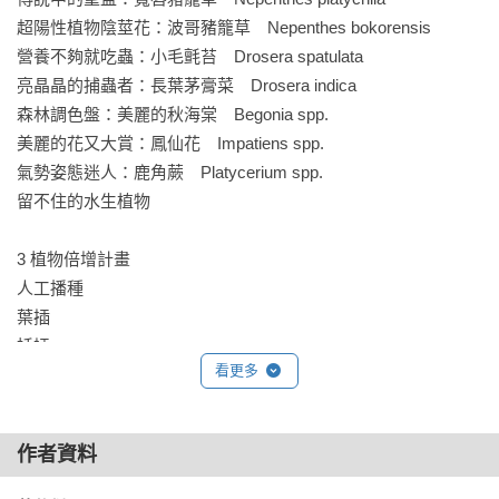
超陽性植物陰莖花：波哥豬籠草　Nepenthes bokorensis

營養不夠就吃蟲：小毛氈苔　Drosera spatulata

亮晶晶的捕蟲者：長葉茅膏菜　Drosera indica

森林調色盤：美麗的秋海棠　Begonia spp.

美麗的花又大賞：鳳仙花　Impatiens spp.

氣勢姿態迷人：鹿角蕨　Platycerium spp.

留不住的水生植物

3 植物倍增計畫

人工播種

葉插

扦插

看更多
分株

4 陽台或頂樓花園

作者資料
陽台族如何簡單改造陽台來種植物？

晒衣架：移動方便
