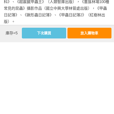
科》、《超震撼甲蟲王》（人類智庫出版），《蕙蓀林場100種
蛇木板

常見的昆蟲》攝影作品（國立中興大學林管處出版），《甲蟲
樹皮塊

日記簿》、《鍬形蟲日記簿》、《甲蟲日記簿2》（紅樹林出
水苔

版）。

育苗用水苔

泥炭土

庫存=5
下次購買
放入購物車
椰纖塊

相關著作：《甲蟲日記簿2：熱血阿傑的觀察與繁殖飼養筆記》
赤玉土

《鍬形蟲日記簿（新版）》《甲蟲日記簿：熱血阿傑的自然觀
碎炭塊

察筆記》《鍬形蟲日記簿》
7植物進口二三事

看更多
開啟進口植物之路

菲律賓進口蘭花

基本資料
回坑再進口植物

作者：
黃仕傑
8 到哪裡找植物?

出版社：
紅樹林
蕨稀 Garden（台北)

城邦書號：1FO016

北台大蘭園（桃園)

ISBN：9789860681000
