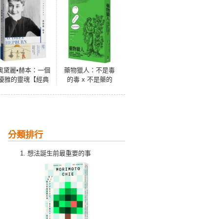
奧黛麗•赫本：一個
藥物獵人：不是毒
優雅的靈魂【經典
的毒 x 不是藥的
回歸珍藏版】
藥，從巫師、植物
學家、化學家到藥
廠，一段不可思議
的新藥發現史
分類排行
想法誕生前最重要的事