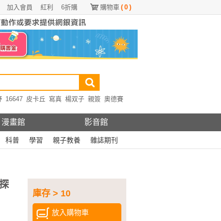
加入會員
紅利
6折購
購物車
(
0
)
野
16647
皮卡丘
寫真
楊双子
親簽
奧德賽
漫畫館
影音館
科普
學習
親子教養
雜誌期刊
探
庫存 > 10
放入購物車