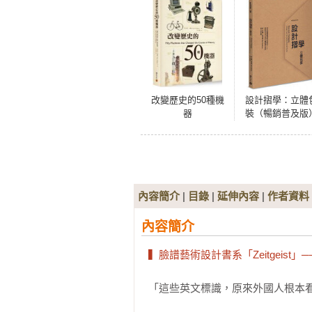
改變歷史的50種機
設計摺學：立體
器
裝（暢銷普及版
從完美展開圖到
妙包裝盒，設計
不可不知的立體
構生成術
內容簡介
|
目錄
|
延伸內容
|
作者資料
內容簡介
▍臉譜藝術設計書系「Zeitgeist
「這些英文標識，原來外國人根本看