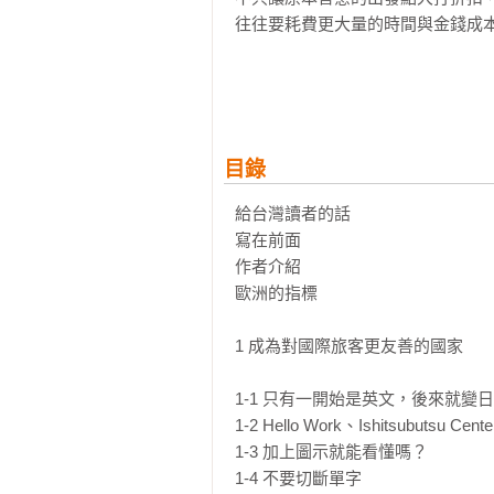
往往要耗費更大量的時間與金錢成本
在疫情尚未和緩之際，或許正是我們
過往標識設計的最大問題就是翻譯與
導致設計出大量看不懂或者難以辨識
目錄
因此本書將從「翻譯面」與「設計面
兩個領域的專家不只分別剖析標識文
給台灣讀者的話

更告訴我們兩個領域該如何合作，最
寫在前面

作者介紹

⚠ 行寬、單字間距、字距……讓英
歐洲的指標

⚠ 要怎麼判斷一款字型適不適合用
⚠ 為什麼20世紀最具代表性的字體He
1 成為對國際旅客更友善的國家

⚠ 有哪些適合運用在標示上的經典英
⚠ 連字號、連接號與破折號的用法
1-1 只有一開始是英文，後來就變日
⚠ 「Rest Room」、「Up St
1-2 Hello Work、Ishitsubutsu C
⚠ 從翻譯者的觀點來看，怎樣才能
1-3 加上圖示就能看懂嗎？

⚠ 我們最常犯的英文標點符號誤用有
1-4 不要切斷單字
