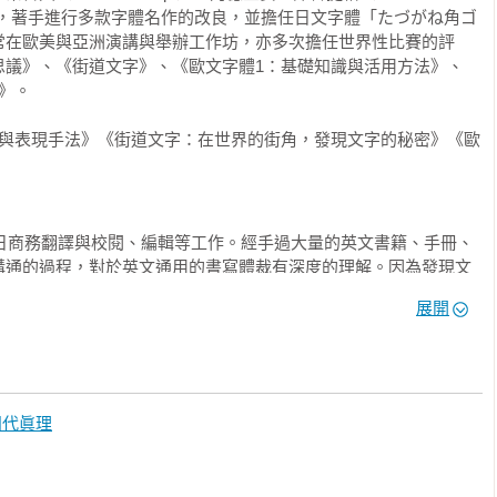
師共事，著手進行多款字體名作的改良，並擔任日文字體「たづがね角ゴ
常在歐美與亞洲演講與舉辦工作坊，亦多次擔任世界性比賽的評
思議》、《街道文字》、《歐文字體1：基礎知識與活用方法》、
》。

體與表現手法》《街道文字：在世界的街角，發現文字的秘密》《歐
英日商務翻譯與校閱、編輯等工作。經手過大量的英文書籍、手冊、
溝通的過程，對於英文通用的書寫體裁有深度的理解。因為發現文
訊傳遞的效果，也對排版有強烈的關注。近年經常翻譯關於字體、
展開
識的英文發表過多篇文章。譯著有《Logo Life》、《歐文文字
田代眞理