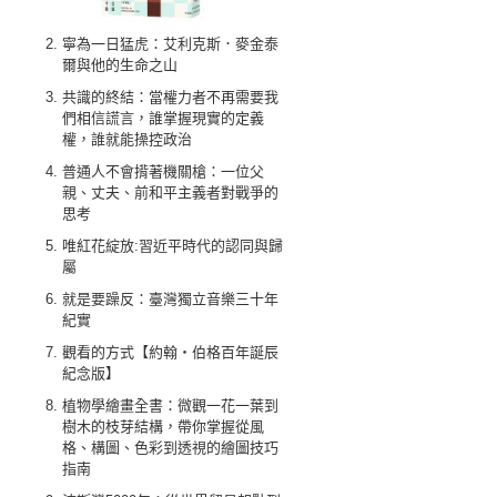
寧為一日猛虎：艾利克斯．麥金泰
爾與他的生命之山
共識的終結：當權力者不再需要我
們相信謊言，誰掌握現實的定義
權，誰就能操控政治
普通人不會揹著機關槍：一位父
親、丈夫、前和平主義者對戰爭的
思考
唯紅花綻放:習近平時代的認同與歸
屬
就是要躁反：臺灣獨立音樂三十年
紀實
觀看的方式【約翰‧伯格百年誕辰
紀念版】
植物學繪畫全書：微觀一花一葉到
樹木的枝芽結構，帶你掌握從風
格、構圖、色彩到透視的繪圖技巧
指南