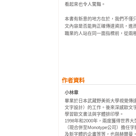
看起來也令人驚豔。

4-1 翻譯與字體設計的力量：改良方
本書有新意的地方在於，我們不僅
4-2 譯者觀點：好翻譯需要團隊合作

文內容是否能夠正確傳達資訊，進
4-3 譯者觀點：生出好翻譯的要件

職業的人站在同一面指標前，從兩種
4-4 字體設計師觀點：選擇適合英文
4-5 字體設計師觀點：選擇易辨性高
設計與翻譯，要產出真正好的作品
4-6 現在正須檢討傳遞資訊時的態度

是對使用者來說最體貼的標示方式
吧。各自設身處地想像自己是需要
難讀英文的主因與解決對策

暢地傳遞資訊，再互相討論進而激盪
參考文獻

作者資料
近代社會總是不斷追求著如何提高
寫在最後
成。綜合字體設計師與譯者兩者的觀
小林章 
畢業於日本武藏野美術大學視覺傳達
2021年5月

文字設計）的工作。後來深感歐文字
小林章・田代眞理
學習歐文書法與字體排印學。　

1998年和2000年，兩度獲得世界大
（現合併至Monotype公司）
及新字體的企畫等等，也與赫爾曼‧察普夫