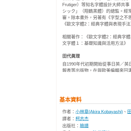
Frutiger）等知名字體設計大
シック」（翔鶴黑體）的總監。經
審。除本書外，另著有《字型之不
《歐文字體2：經典字體與表現手法
相關著作：《歐文字體2：經典字
文字體１：基礎知識與活用方法》

田代眞理 
自1990年代初期開始從事日英／
報表等出版物，在與歐美編輯來回
章的外觀是否易讀，會大大影響資
文字排印學等議題的作品，並對公共標
排印學基礎》（Graphic社）等書。
基本資料
作者：
小林章(Akira Kobayashi)
、
譯者：
柯志杰
出版社：
臉譜