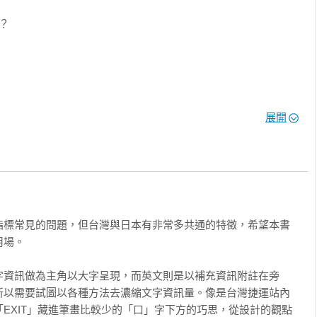
」？

有什麼問題？

？

的角度來看，

來越重要。

光有關的工作，

展開
書都將是你必讀的一冊！

？

英文裡嗎？

破折號

指標常見的問題，但台灣與日本有非常多共通的特徵，希望本書
場。

改變的情況

調

字資訊做為主角以大字呈現，而英文則是以補充資訊附註在旁
所以需要試圖以各種方法去濃縮文字資訊量。像是台灣捷運站內
EXIT」藏進筆畫比較少的「口」字下方的巧思，從設計的觀點