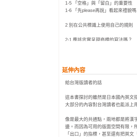
⚠ 請求的標語其實不該用「Please
1-5 「空格」與「留白」的重要性

⚠ 在標識上用英文大寫表示強調，
1-6 「先please再說」看起來禮貌嗎
……

2 別在公共標識上使用自己的規則

從通用設計、包容性設計、社區設計
讓所有人都容易理解的標識也將會越
2-1 應該忠實呈現商標的寫法嗎？

不論你是從事與公共機關、行政、觀
2-2 全大寫的單字會給人什麼印象？

或是會接觸到相關工作的設計師，本
2-3 縮寫真的能讓資訊更容易傳遞嗎
2-4 中日文符號與等寬字母也能用在
延伸內容
3 讓英文看起來更加分的技巧

給台灣版讀者的話

3-1 橫線有三種：連字號、連接號與
這本書探討的雖然是日本國內英文
3-2 丟掉笨蛋引號，甩開外行稱號

大部分的內容對台灣讀者也能派上用
3-3 將中日文「」直接排成“”意思會
3-4 在英文裡只使用必要且最少的強
像是最大的共通點，兩地都是將漢
3-5 理解合字的用法

邊。而因為可用的版面空間有限，
「出口」的指標，甚至還有把英文「
4 從使用者視角出發的英文標識
