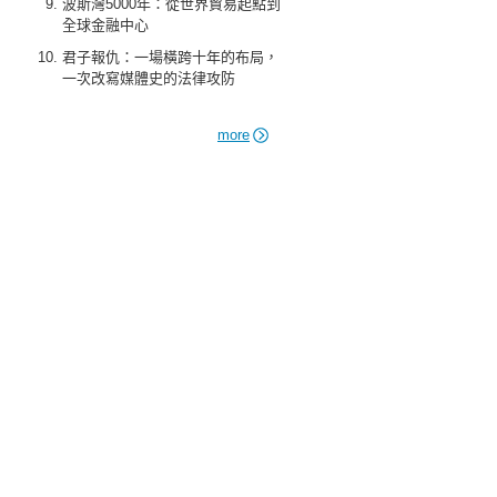
波斯灣5000年：從世界貿易起點到
全球金融中心
君子報仇：一場橫跨十年的布局，
一次改寫媒體史的法律攻防
more