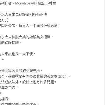
者、Monotype字體總監 小林章

以大量常見錯誤案例與修正法

方式

間經營者、負責人、平面設計師必讀！

享令人捧腹大笑的錯誤英文標識，

的錯誤標識，



人來說也是一大不便，

。

機關等公共設施或觀光地，

看，確實還是有許多很難懂的英文標識設計。

法或說法外，設計上也有許多問題。

成為主流，

，

標識，

造成的問題及後續改正，
