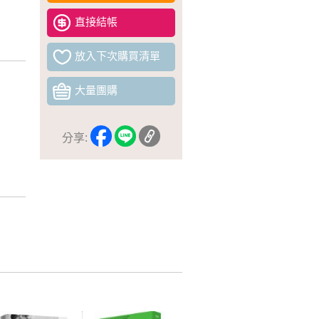
直接結帳
放入下次購買清單
大量團購
分享: