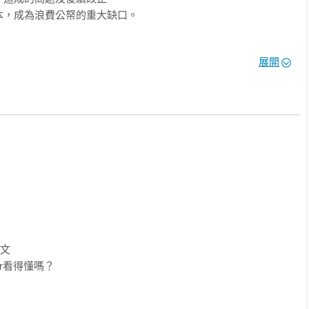
，成為浪費公帑的重大缺口。

獲得正確標識設計觀念，並調整這些問題標識的大好時機！

展開
設計並未相互考量，

的標識。

」兩方面同步著手，

字翻譯與設計的眉角，

終才能催生出既正確又好懂的英文標識。

文標示難讀的關鍵問題有哪些？又該如何解決？

在英文標識？

lvetica不適合用於標識上？

文字型？

要怎麼分辨？

文

airs」、「Down Town」……不該被分開卻常被分開的英文單字有哪些？

enter看得懂嗎？

做出英文標示的好翻譯？

哪些？
