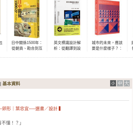
包
日中關係1500年：
英文標識設計解
城市的未來，應該
）
從朝貢、勘合到互
析：從翻譯到設
要是什麼樣子？：
絕
市，政冷經熱交錯
計，探討如何打造
公民世代，用智慧
師
影響下的東亞歷史
正確又好懂的英文
科技搭建明天的樣
結
標識
貌
|
基本資料
」──卵形｜葉忠宜──選書／設計 ▍
不懂！？」
