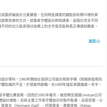
式介紹

只試圖評論設計元素層面，也同時從譯者的觀點剖析標示裡的英
而提案改善的方式。就像是字體設計師與譯者，這兩位完全不同
不同的切入點來探討指標上的文字是否能夠真正傳達給觀者。

的字型

的字型

，都需要周遭的幫助。既然指標是要將資訊以文字呈現，什麼才
展開
，這得要綜合各種有關領域人士的智慧，才能得到最理想的成果
從指標獲得資訊的使用者，實際判斷這樣的標示是否能夠正確流
出成果，才是正確的態度。

移動方式與資訊傳遞的效率，而這兩者事實上都能夠更輕鬆達
點，希望我們的想法能助你一臂之力。

設計學科，1983年開始在寫研公司設計照排字模（照相排版用的
體知識的不足，於是毅然辭職，在1989年遠赴英國倫敦一年半，
型字體比賽首獎，因而於2001年春天，被招聘至德國Linotype公司
擔任字體設計總監。目前主要工作是字體設計的製作監督、品質控管，以
（Hermann Zapf）、阿德里安‧弗魯提格（Adrian 