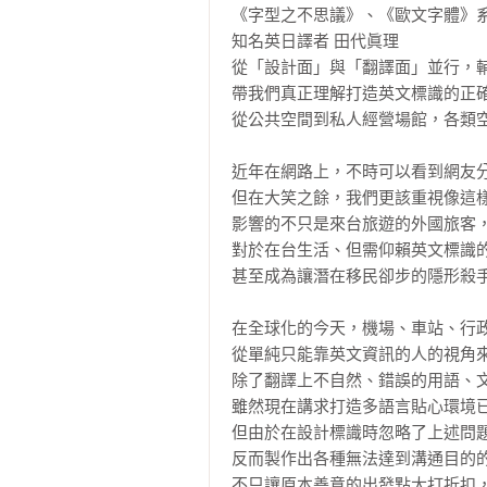
《字型之不思議》、《歐文字體》系列作
知名英日譯者 田代眞理

從「設計面」與「翻譯面」並行，輔
帶我們真正理解打造英文標識的正確
從公共空間到私人經營場館，各類空
近年在網路上，不時可以看到網友分
但在大笑之餘，我們更該重視像這樣
影響的不只是來台旅遊的外國旅客，
對於在台生活、但需仰賴英文標識的
甚至成為讓潛在移民卻步的隱形殺手
在全球化的今天，機場、車站、行政
從單純只能靠英文資訊的人的視角來
除了翻譯上不自然、錯誤的用語、文
雖然現在講求打造多語言貼心環境已
但由於在設計標識時忽略了上述問題
反而製作出各種無法達到溝通目的的
不只讓原本善意的出發點大打折扣，