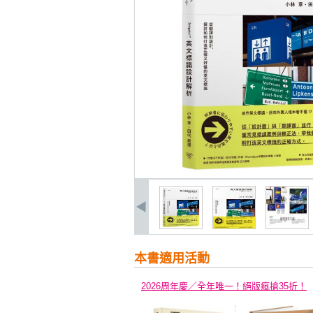
本書適用活動
2026周年慶／全年唯一！絕版瘋搶35折！