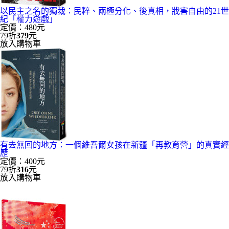
以民主之名的獨裁：民粹、兩極分化、後真相，戕害自由的21世
紀「權力遊戲」
定價：480元
79折
379
元
放入購物車
有去無回的地方：一個維吾爾女孩在新疆「再教育營」的真實經
歷
定價：400元
79折
316
元
放入購物車