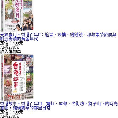
光輝歲月‧香港百年II：追星、炒樓、錢錢錢，那段繁榮發展與
創造奇蹟的黃金年代
定價：400元
72折
288
元
放入購物車
香港故事‧香港百年III：霓虹、屋邨、老街坊，獅子山下的時光
旅圖，純樸繁華的鄰里日常
定價：400元
72折
288
元