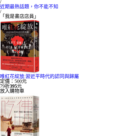
/
近期最熱話題，你不能不知
/
「我是書店店員」
唯紅花綻放:習近平時代的認同與歸屬
定價：500元
79折
395
元
放入購物車