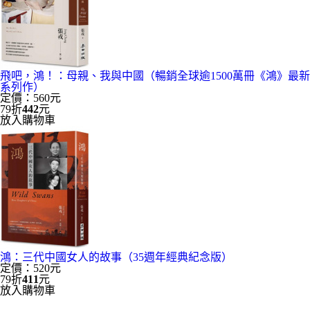
飛吧，鴻！：母親、我與中國（暢銷全球逾1500萬冊《鴻》最新
系列作）
定價：560元
79折
442
元
放入購物車
鴻：三代中國女人的故事（35週年經典紀念版）
定價：520元
79折
411
元
放入購物車