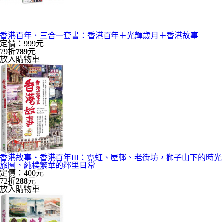
香港百年．三合一套書：香港百年＋光輝歲月＋香港故事
定價：999元
79折
789
元
放入購物車
香港故事‧香港百年III：霓虹、屋邨、老街坊，獅子山下的時光
旅圖，純樸繁華的鄰里日常
定價：400元
72折
288
元
放入購物車