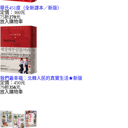
華氏451度（全新譯本／新版）
定價：360元
75折
270
元
放入購物車
我們最幸福：北韓人民的真實生活★新版
定價：450元
79折
356
元
放入購物車