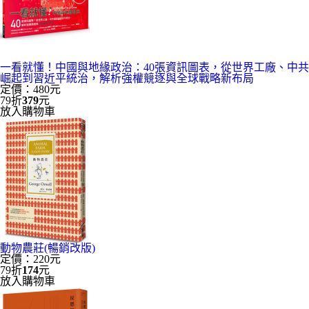
一看就懂！中國與地緣政治：40張資訊圖表，從世界工廠、中共
崛起到習近平統治，解析強權競逐與全球戰略新布局
定價：480元
79折
379
元
放入購物車
動物農莊(暢銷改版)
定價：220元
79折
174
元
放入購物車