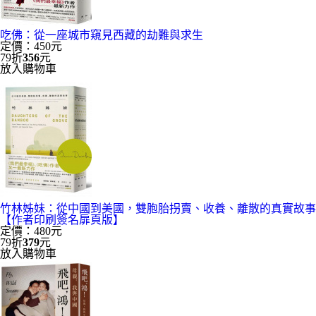
吃佛：從一座城市窺見西藏的劫難與求生
定價：450元
79折
356
元
放入購物車
竹林姊妹：從中國到美國，雙胞胎拐賣、收養、離散的真實故事
【作者印刷簽名扉頁版】
定價：480元
79折
379
元
放入購物車