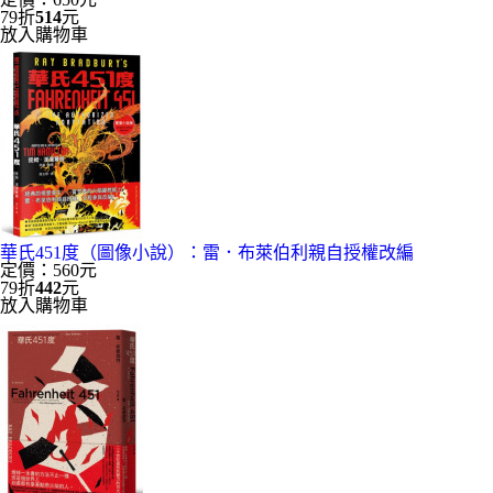
79折
514
元
放入購物車
華氏451度（圖像小說）：雷．布萊伯利親自授權改編
定價：560元
79折
442
元
放入購物車