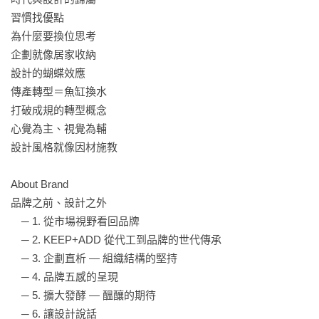
習慣找優點

幫助打造產業新實力 ❊ 延續設計品牌新勢力
為什麼要換位思考

企劃就像居家收納

設計的蝴蝶效應

傳產轉型＝魚缸換水

打破成規的轉型概念

心覺為主、視覺為輔

設計風格就像因材施教

About Brand

品牌之前、設計之外

　─ 1. 從市場視野看回品牌

　─ 2. KEEP+ADD 從代工到品牌的世代傳承

　─ 3. 企劃直析 — 組織結構的堅持

　─ 4. 品牌五感的呈現

　─ 5. 擴大發酵 — 醞釀的期待

　─ 6. 讓設計說話
