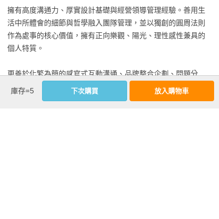
單一視覺與多重視覺

擁有高度溝通力、厚實設計基礎與經營領導管理經驗。善用生
設計的溯源管理

活中所體會的細節與哲學融入團隊管理，並以獨創的圓周法則
存在的化繁為簡

作為處事的核心價值，擁有正向樂觀、陽光、理性感性兼具的
設計思考的步驟

個人特質。

產品的穿衣哲學

設計像水，品牌是杯

更善於化繁為簡的感官式互動溝通、品牌整合企劃、問題分
訂製設計的美好旅程

析、文案策略、美學思考設計和游刃有餘的整合統籌能力，重
庫存=5
下次購買
放入購物車
ONLINE提案心理學

視工作與合作的氛圍。透過暖心的管理思維領導團隊與客戶之
細節怎麼來

間建立良好互動，並將陽光與面對和解決問題的生活態度，應
Keep Going 概念最終章

用在合作溝通、事業整合、經營統籌與設計運用，所帶領的團
隊作品更榮獲世界各項知名設計大獎肯定。

Design Works

存在的實際案例 — 企劃分享、設計解構

➤ 獎項

金碳稻 品牌企劃設計解構

2024 全球頂尖敏捷CEO大獎 TOP GLOBAL AGILE CEO 
Miss Seesaw 品牌設計解構

AWARDS

COCO KING 椰子水包裝企劃解構

2024 取得國際Scrum Alliance CSM（CERTIFIED SCRUM 
FReNCHIE FReNCHIE 餐酒館品牌設計解構

MASTER）證照
