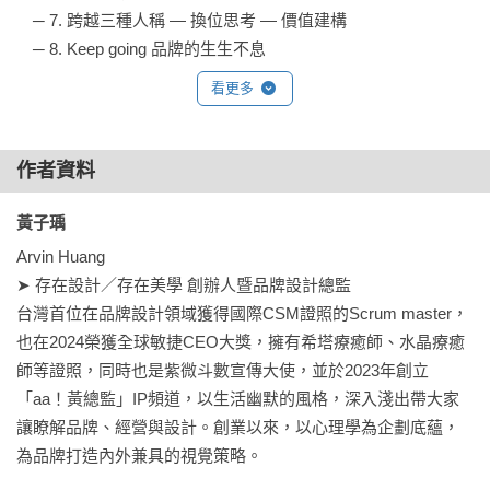
　─ 7. 跨越三種人稱 — 換位思考 — 價值建構

　─ 8. Keep going 品牌的生生不息

品牌的心聲到新生

看更多
品牌思考的生態系統

品牌的五度五覺

品牌的兩種視角

作者資料
打造獨特的品牌DNA

黃子瑀 
About Planning

Arvin Huang

設計前要做什麼？

➤ 存在設計／存在美學 創辦人暨品牌設計總監

設計情緒＆弦外之音

台灣首位在品牌設計領域獲得國際CSM證照的Scrum master，
有形訊息＆無形連結

也在2024榮獲全球敏捷CEO大獎，擁有希塔療癒師、水晶療癒
聽、說的美好互動

師等證照，同時也是紫微斗數宣傳大使，並於2023年創立
從0到1的產品計畫

「aa！黃總監」IP頻道，以生活幽默的風格，深入淺出帶大家
讓瞭解品牌、經營與設計。創業以來，以心理學為企劃底蘊，
About Design

為品牌打造內外兼具的視覺策略。

為什麼要設計？
