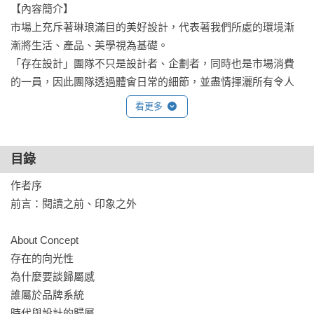
【內容簡介】

市場上充斥著琳琅滿目的美好設計，代表著我們所處的環境漸
漸將生活、產品、美學視為基礎。

「存在設計」團隊不只是設計者、企劃者，同時也是市場消費
的一員，因此團隊透過體會日常的細節，並盡情揮灑所有令人
感動的元素，以有效的策略企劃來演繹發想，然後才是透過設
看更多
計來說話。

設計擁有讓產品不用說太多，也能傳達品牌想放送的訊息魅
目錄
力。但美的視覺並非產品的一切，搭配一個好的概念想法和執
作者序

行方針，比口沫橫飛地說著東西品質多好、製造成本多高還管
前言：閱讀之前、印象之外

用。

About Concept

作者黃子瑀，透過實際操作過的許多設計與品牌企劃專案，並
存在的向光性

憑藉團隊過去的經驗，彙整多年來的策略方針，抽取心法，輔
為什麼要談歸屬感

以大量圖表呈現，以淺顯易懂的方式帶領讀者理解應用，透過
誰屬於品牌系統

有效的企劃，真正發揮設計的力量。

時代與設計的歸屬
