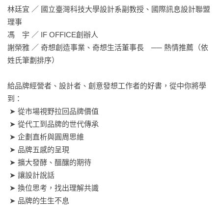
林廷宜 ／ 國立臺灣科技大學設計系副教授、國際訊息設計聯盟
理事

馮　宇 ／ IF OFFICE創辦人

謝榮雅 ／ 奇想創造事業、奇想生活董事長　── 熱情推薦（依
姓氏筆劃排序）

給品牌經營者、設計者、創意發想工作者的好書，從中你將學
到：

 ➤ 從市場視野拉回品牌價值

 ➤ 從代工到品牌的世代傳承

 ➤ 企劃直析與圓周思維

 ➤ 品牌五感的呈現

 ➤ 擴大發酵、醞釀的期待

 ➤ 讓設計說話

 ➤ 換位思考，找出理解共識

 ➤ 品牌的生生不息
