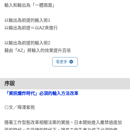
輸入和輸出為「一體兩面」

以輸出為前提的輸入術1

以輸出為前提＝以AZ來進行

以輸出為前提的輸入術2

藉由「AZ」將輸入的效果提升百倍

看更多
如何只收集必要的情報1

讓大腦自動分辨對自己真正重要的情報

序跋
如何只收集必要的情報2

「資訊爆炸時代」必須的輸入方法改革
透過「自問自答」和「AZ」培養良好的靈敏度

◎文／樺澤紫苑

運用大腦機制提高記憶力

伴隨著喜怒哀樂的事件才會留下深刻記憶

隨著工作型態改革相關法案的實施，日本開始進入嚴禁過度加
班的時代。在這樣的時代下，提高工作生產力成了必須的條