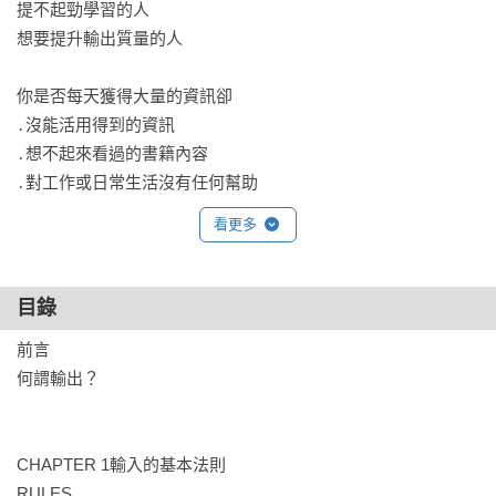
提不起勁學習的人

想要提升輸出質量的人

你是否每天獲得大量的資訊卻

․沒能活用得到的資訊

․想不起來看過的書籍內容

․對工作或日常生活沒有任何幫助

看更多
身為「日本最會輸出的精神科醫師」，

樺澤紫苑透過本書全方位介紹「最短時間得到最大效率的輸入
方法」！

目錄
前言

學完確實牢記的人和學過就忘的人，差別在哪裡？

何謂輸出？

․以輸出為前提的輸入可活化大腦

․瞭解書的內容架構，有效率地閱讀

․掌握人心，對變化和潮流保持敏銳

CHAPTER 1輸入的基本法則

․醞釀靈感的「備忘整理術」

RULES
