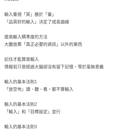
․建立只有傳送「自己必要的情報」的機制

․手機與社群媒體的理想使用時間
輸入重視「質」勝於「量」

「品質好的輸入」決定了成長曲線

提高輸入精準度的方法

大膽放棄「真正必要的資訊」以外的東西

記住才能算是輸入

情報若只是經過大腦卻沒有留下記憶，等於毫無意義

輸入的基本法則1

「放空地」讀、聽、看，都不算輸入

輸入的基本法則2

「輸入」和「目標設定」並行

輸入的基本法則3
