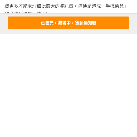
情報角度不偏頗的「三點閱讀法」

費更多才能處理如此龐大的資訊量。這便是造成「手機倦怠」
08有效率地閱讀

和「資訊倦怠」的原因。

先透過「快速瀏覽」掌握全書大概

由於現今科技進步，大家若是再不針對「大腦輸入方法」進行
已售完，補書中，貨到通知我
09為了解決問題而閱讀

改革，光是要應付資訊的輸入，就足以讓人筋疲力盡。更遑論
關於閱讀不可不知的第三種作用

要提高生產力、充滿幹勁地面對工作，根本是不可能的事。

10閱讀小說

如今只有做到輸入改革的人，才有辦法成為AI時代資訊化社會
「娛樂」帶來的無法計量的好處

的贏家。

11閱讀電子書

可隨身攜帶多本，買完馬上閱讀

看更多
97%的輸入都是白費的？！

有個實驗，要求175個人盡可能回想「過去一週內在網路上看到
的情報」。結果發現，每個人回想起來的數量，竟然平均只有
CHAPTER 3加深學習理解程度的聆聽方法

作者資料
3.9則。

LISTEN

假設一天看到約20則情報，一週也有140則之多。其中卻只記得
樺澤紫苑(Shion Kabasawa)
12現場聆聽

4則，情報吸收率僅僅只有3%。

精神科醫師，作家。

最能刺激感受的「非語言訊息」

各位的輸入方法，是否也全部成了沒有任何效果的「浪費時
1965年出生於日本札幌。1991年畢業於札幌醫科大學醫學院。
13坐最前排聆聽（有效率的聆聽方式1）

間」了呢？

2004年赴芝加哥伊利諾大學留學三年，返國後成立「樺澤心理
「最前排」的學習效果最好

學研究所」。以「透過資訊傳遞，達到精神疾病與自殺的預
14視線面向前方（有效率的聆聽方式2）
