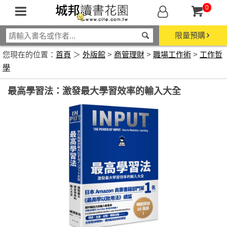
0
限量預購
您現在的位置：
首頁
＞
外版館
>
商管理財
>
職場工作術
>
工作哲
學
最高學習法：激發最大學習效率的輸入大全