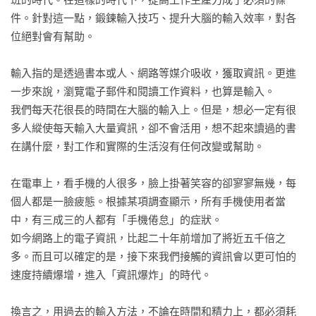
件。針對這一點，鍛鍊輸入技巧、提升大腦的輸入效率，對各
CHAPTER 2運用科學方法留下記憶的閱讀術

位絕對會有幫助。

READ

輸入指的是透過書本或人、網路等媒介吸收，獲取資訊。更進
01閱讀書本

一步來說，瀏覽電子郵件和閱讀工作資料，也算是輸入。

閱讀是學習的第一步

我們每天花很長的時間在大腦的輸入上。但是，想必一定有很
02一個月讀三本書

多人縱使每天輸入大量資訊，卻不會活用，想不起來讀過的書
「一個月讀三本書＋輸出」勝過「一個月讀十本書」

在講什麼，對工作和實際的生活沒有任何改變或幫助。

03深入閱讀

以輸出為前提加速「深讀」

在電車上，看手機的人很多，臉上掛著笑容的卻寥寥無幾，每
04以寫感想為前提來閱讀

個人都是一臉疲態。根據某項調查顯示，所有手機使用者當
以「能夠向他人說明的程度」來閱讀

中，有三成三的人都有「手機倦怠」的症狀。

05選書

如今網路上的電子資訊，比起二十年前增加了將近五千倍之
提高遇見「全壘打類書籍」的準確率

多。而且可以確定的是，接下來我們接觸的資訊會以更可怕的
06以中立的態度閱讀

速度持續爆增，進入「資訊爆炸」的時代。

閱讀的關鍵在於抱著「開放的心態」，沒有先入為主的想法

07全方位閱讀

換言之，用過去的輸入方法，不論在時間和精力上，都必須耗