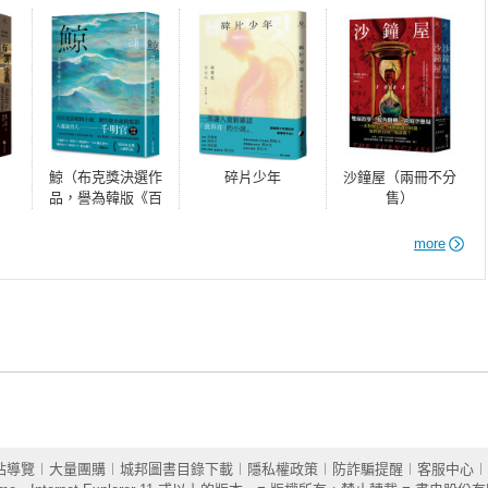
高聲喊出她的名字，說：嘿！妳好不好？妳為什麼會在這裡啊？這
情況——她？出現在這裡？——一面往角落的文件櫃前進，我把泡
水壺、幾盒烏龍茶和伯爵茶、紙杯、塑膠湯匙。我簡短的泡茶儀式
以讓客戶稍微安心一點，因此我幾乎每次諮商都這麼表演一次。在
出每次都會講的開場白，也就是：歡迎，謝謝妳來，讓我們先建立
鯨（布克獎決選作
碎片少年
沙鐘屋（兩冊不分
切絕對不會離開這個房間。做了這工作六個月後，我已經可以不用
品，譽為韓版《百
售）
給她一杯冒著煙的茶飲，她接下，臉上帶著一副稍微令我刺痛的笑
年孤寂》）
圈住溫暖的杯子。她的檔案上夾了一張紙條，說明她剛解除隔離監
more
沒聽進她的答案。我忍不住又陷入回憶——這幾年來在我腦中來回
電臺放的洗腦歌。她這樣鮮活又真實地坐在那兒，我的腦袋卻在想
然而我還是勉力撐起專業架勢，不要亂動。

旗幟的白，然後是她扭身從長椅拿毛巾時一閃而過的一側乳房。她
——窸窣垂過這邊的乳房，完美地與乳頭相襯。傑森．狄馬亞和安
這樣攀掛在女子更衣室外面的牆上，指尖壓在水泥窗沿隱隱作痛，
的主意。我看到窗戶開了個小縫，要讓這微涼而晴朗的十一月微風
徑隊有個女孩在賽後獨自走進去。我一直有幫《林肯號角報》追蹤
站導覽
︱
大量團購
︱
城邦圖書目錄下載
︱
隱私權政策
︱
防詐騙提醒
︱
客服中心
︱