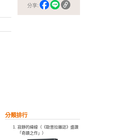
分享:
分類排行
寂靜的緯線（《歐普拉雜誌》盛讚
「奇蹟之作」）