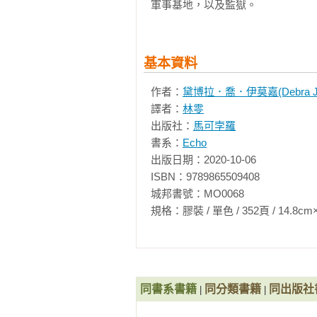
軍事基地，以及監獄。
　　她還是那個沿著成排「砰砰」
那步伐。

基本資料
　　難道你不會有點驚訝嗎？

作者：
黛博拉．喬．伊莫嘉(Debra Jo 
譯者：
林零
　　說實話，你真的不知道自己會怎
出版社：
馬可孛羅
書系：
Echo
　　我立刻就認出了她。誰會認不
出版日期：2020-10-06

臉。我也許會拿來跟媽媽種在我們
ISBN：9789865509408

那種野花，卻依舊有一種美，如果
城邦書號：MO0068

臉留在我記憶邊緣幾乎有十五年之
規格：膠裝 / 單色 / 352頁 / 14.8cm×21cm 
律，或瞥到一名有著淺紅長髮的女
乖釘上名牌，只為得知她的近況，看
　　現在我看到了。她坐在我對面那
註1。

同書系書籍
同分類書籍
同出版社
|
|
　　她不記得我，這十分明顯，因為