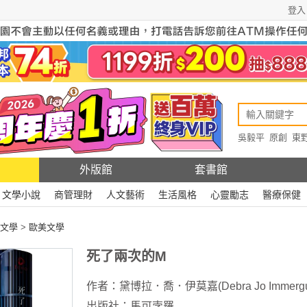
登入
吳毅平
原創
東
原創
Rewire
外版館
套書館
文學小說
商管理財
人文藝術
生活風格
心靈勵志
醫療保健
文學
>
歐美文學
死了兩次的M
作者：
黛博拉．喬．伊莫嘉(Debra Jo Immergu
出版社：
馬可孛羅