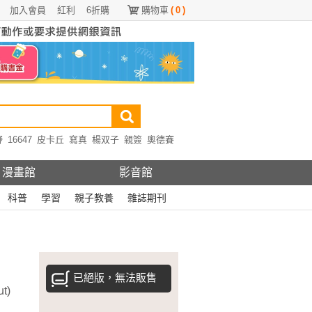
加入會員
紅利
6折購
購物車
(
0
)
野
16647
皮卡丘
寫真
楊双子
親簽
奧德賽
漫畫館
影音館
科普
學習
親子教養
雜誌期刊
已絕版，無法販售
t)