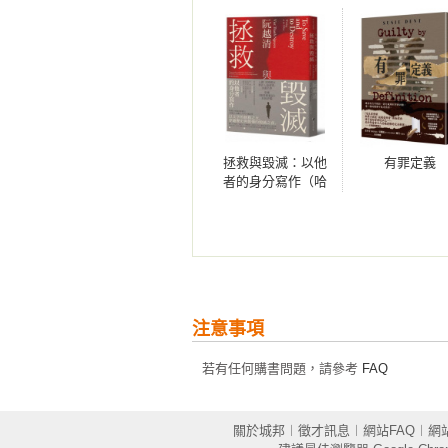
　　所以我也沒提。我能說什麼？
根本不可能。我一面試圖處理眼前
茶組放在那兒：一個小小的紅色電
會帶來一種溫暖且舒適的感受，可
我邊顫抖邊準備兩個杯子時，我吐
拯救與毀滅：以他
有罪定義
幾個基本原則，妳在這裡吐露的一
者的身分寫作（哈
腦子，倒背如流講出這些說詞。我
佛大學最具影響力
容。我回到我的座位，讓雙手穩穩
諾頓人文講座系列
禁，所以我就問了她這件事。但我
六講）
打轉無數次的回憶，一如念書時期
這些事，這讓我忍不住想蠕動身軀。
注意事項
　　我記得她光裸的背，一道恍若
的頭髮——紅中隱隱透著棕色基調
若有任何購書問題，請參考
FAQ
東尼．李竊笑著，但我不作聲，就
球鞋腳尖硬生生卡著磚牆。這是我
吹進室內，我也看到一年級女生田
關於城邦
︱
徵才訊息
︱
網站FAQ
︱
網