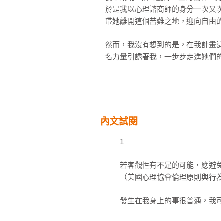
於是我以心理諮商師的身分一次又次
帶她離開這個苦難之地，迎向自由的
然而，我沒有想到的是，在我計畫
名力量引誘著我，一步步走進她們的
【國際讚譽】
翻轉快速、狡詐的雙人戲。

——《紐約時報書評》

內文試閱
伊莫嘉令人驚艷的出道作，其充滿
未來、說不出口的過去，在其中互相
　　1

——《書單雜誌》

　　若客觀性有不足的可能，應避免
伊莫嘉引人入勝的懸疑小說，讓主
　　（美國心理協會倫理原則與行為守
進。絕對值得期待。

——《圖書館雜誌》

　　發生在我身上的事很普通，我可