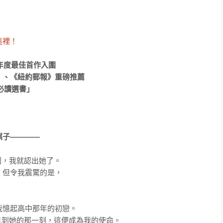


這裡！
年度最佳首作入圍

、《紐約郵報》重磅推薦

讀選書」

棋子————
，我就認出她了。

但令我震驚的是，

憶起高中那年的初戀。

到她的那一刻，這便成為我的使命。
