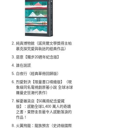
純真博物館（諾貝爾文學獎得主帕
慕克探究愛與執迷的經典作品）
惡意【獨步20週年紀念版】
誰在說謊
白夜行（經典單冊回歸版）
烈愛對決【限量書口噴繪版】（現
象級同名電視劇原著小說 全球冰球
羅曼史狂潮代表作）
解憂雜貨店【50萬冊紀念愛藏
版】：感動全球1,400 萬人的奇蹟
之書，東野圭吾最令人感動落淚的
作品！
火翼飛龍：龍族預言（史詩級國際