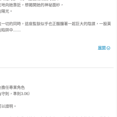
地向她靠近，想揭開她的神祕面紗，

陽光。

這一切的同時，這座監獄似乎也正醞釀著一起巨大的陰謀，一股莫
陷阱中……

展開
大膽驚奇的情緒，在兩個主角之間來回角力，兩人之間無法預測的
呼應，層層疊疊組成一個劇情高漲緊湊的心理懸疑佳作。

擔任專業角色

角們陷入「痴迷」和「控制」中，朝向出奇但令人滿意的結局前
則，準則3.06）

以證明。
