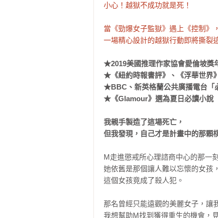
小心！越獄不成功就是死！

當《勁爆女子監獄》遇上《控制》，
一場精心設計的越獄行動即將撕裂
★2019美國推理作家協會愛倫坡獎
★《紐約時報書評》、《浮華世界》
★BBC、新英格蘭公共廣播電台「必
★《Glamour》選為夏日必讀小說

我親手製造了這場死亡，

但我發現，自己才是計畫中的那顆
M走進懲戒所心理諮商中心的那一刻
她依舊是那個讓人難以忘懷的女孩，
這個女孩竟成了殺人犯。

那名曾經只能遠觀的美麗女子，讓我
我想幫助M找到獲得重生的機會，見