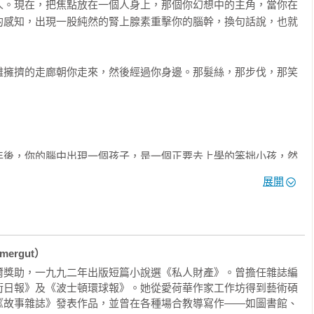
，往前疾衝從未停下的劇情拉著讀者全程體驗，伊莫嘉用兩個不應
人。現在，把焦點放在一個人身上，那個你幻想中的主角，當你在
緊人心的精彩故事。

的感知，出現一股純然的腎上腺素重擊你的腦幹，換句話說，也就
理博弈，演變成令人驚豔的處女作，一部緊繃的心理劇，探討了角
雜擁擠的走廊朝你走來，然後經過你身邊。那髮絲，那步伐，那笑
去的細微沉思。

的小說，複雜、黑暗而且令人著迷。故事一直在引誘你，直到令人心
文學品牌精巧地交織了觀點、聲音和時間變化，對話像切割玻璃一
年後，你的腦中出現一個孩子，是一個正要去上學的笨拙小孩，然
貌依舊使得大腦皮質震顫不已，打亂你呼吸的節奏。

展開
絲森

制的情況發生。

的情景，卻轉變成劇情精彩、結局出人意料之外的故事。

十二歲的男人，是個心理學家。你坐在紐約州懲戒所地下室的諮商
ergut）
，週一早上你上班遲到了，沒有時間重看手上的檔案，甚至對行程
爾獎助，一九九二年出版短篇小說選《私人財產》。曾擔任雜誌編
走進來，身穿州政府發放的黃色制服。

街日報》及《波士頓環球報》。她從愛荷華作家工作坊得到藝術碩
《故事雜誌》發表作品，並曾在各種場合教導寫作——如圖書館、