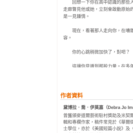
故事一路加速抵達出乎意料的結局
　　回想一下你在高中認識的那些
在一起的人物，旋轉出高潮迭起、揪
走廊瞥見他或她，立刻會啟動原始
——科克斯評論

是一見鍾情。

兩個不應在一起的人，從敏銳的心
　　現在，看著那人走向你，在嘈
色對無法想像的未來和無法言說的過
容。

——《出版者週刊》

　　你的心跳稍微加快了，對吧？

《死了兩次的M》是一本強而有力
驚肉跳的結局出現。伊莫嘉的黑色
　　這讓你見識到那股力量。在多
樣清晰而乾淨。實在是太棒了！

而，在你的心靈之眼中，這孩子的樣
——福克納文學獎得主  凱特‧克莉
　　懂了吧。工作時總會有些難以控
開始於描寫兩個人在脆弱時刻相遇時
作者資料
——《浮華世界》
　　現在，想像一下：你是一個三
黛博拉．喬．伊莫嘉（Debra Jo Imm
中心辦公室裡，這是一間女子監獄
曾獲頒麥道爾藝術駐村獎助及米契
表瞥上一眼。接著，當日第一名囚犯
輯和專欄作家，稿件常見於《華爾
士學位，亦於《美國短篇小說》及
　　她就是那個人。
