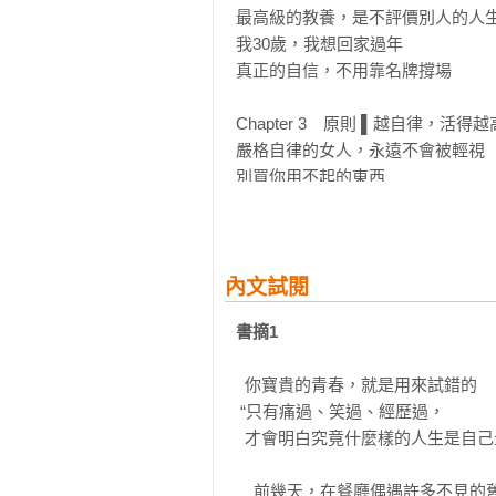
得不那麼容易被摧毀。寫滿故事的
最高級的教養，是不評價別人的人生 
輕！

我30歲，我想回家過年

真正的自信，不用靠名牌撐場

——「活出自己」不是唯我獨尊、目
而是把歲月變成歷練，把自己活成「
Chapter 3　原則 ▌越自律，活得越
這是新世代的女孩宣言，勇敢去闖碰
嚴格自律的女人，永遠不會被輕視

把自己的世界、視野拚到最大！

別買你用不起的東西

年過三十，就沒什麼天生麗質 

☆☆你不必完美，只要超越自己的6個
即使有時光機，我才捨不得變年輕 

幾萬元的名牌包，無法讓你揚眉吐氣
→Tips1：如果你不美，只會一直累
內文試閱
你不必美成哪種標準，更不是鼓勵
Chapter 4　勇氣 ▌敢於撕掉標籤
要和自己比，每天都能看到一個朝氣
書摘1
最奢侈的人生，不過一句「我喜歡」 
如果你不美，就會一直累下去 

→Tips 2：你當然要愈來愈好，但
  你寶貴的青春，就是用來試錯的

真正的美容秘訣，是擁有愛的能力 

討好，從來不會換回什麼，最多換
 “只有痛過、笑過、經歷過，

睿智的女人，總能做出恰到好處的選
了討好自己。

  才會明白究竟什麼樣的人生是自己最想要的。”

敢於撕掉標籤的女人，都活得很精彩 
往前闖，碰到的，除了男人總還有別的
→Tips 3：自律之下的自虐，才能
    前幾天，在餐廳偶遇許多不見的舊友Q，閒聊中提及彼此這些年的生活，她的語氣裡滿是遺憾。

愛對人，就是了不起的才華 
