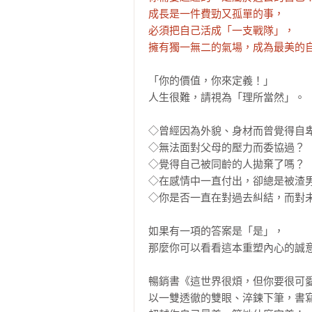
成長是一件費勁又孤單的事，

必須把自己活成「一支戰隊」，

擁有獨一無二的氣場，成為最美的
「你的價值，你來定義！」

人生很難，請視為「理所當然」。

◇曾經因為外貌、身材而曾覺得自卑
◇無法面對父母的壓力而委協過？

◇覺得自己被同齡的人拋棄了嗎？

◇在感情中一直付出，卻總是被渣男
◇你是否一直在對過去糾結，而對未
如果有一項的答案是「是」，

那麼你可以看看這本重塑內心的誠意
暢銷書《這世界很煩，但你要很可愛
以一雙透徹的雙眼、淬鍊下筆，書寫