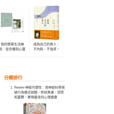
我的簡單生活練
成為自己的貴人：
習：從衣櫃到心靈
不內耗、不強求，
的斷捨離，擁有八
順應變化的49個人
十分就好的美好生
生提醒
活【隨書附贈三十
天簡單生活練習日
記本】
分類排行
Rewire-神經可塑性：用神經科學突
破行為模式迴圈，終結焦慮、恐慌
和憂鬱，實現最佳的心理健康