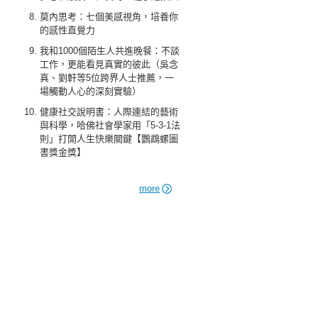
莫內思考：七個美感視角，培養你
的感性直覺力
我和1000個陌生人共進晚餐：不談
工作，更能看見真實的彼此（吳念
真、劉軒等5位跨界人士推薦，一
場觸動人心的深刻實驗）
健康社交說明書：人際連結的藝術
與科學，哈佛社會學家用「5-3-1法
則」打開人生快樂關鍵【鸚鵡螺圖
書獎金獎】
more