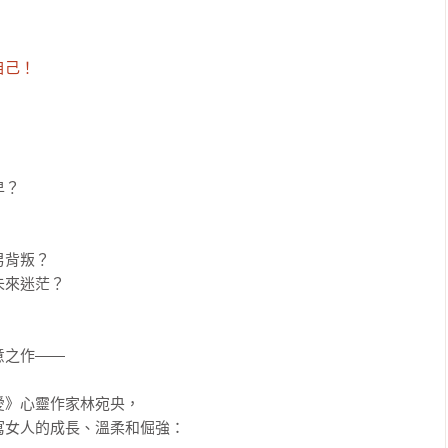
自己！
？

背叛？

來迷茫？

之作——

》心靈作家林宛央，

女人的成長、溫柔和倔強：
