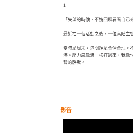
•	不要把憔悴展示給別人看，大家只審美不審醜。

    只有結果，沒有過程；只有安穩，沒有驚喜的人生，其實就是認輸。在原本可以浪跡天涯的年齡，
婚禮過後的生活，才最需要儀式感

1

•	關於買名牌，當你可以隨時拿起，亦可以隨時放下，它才是真正屬於你的。

你奢求什麼歲月靜好？希望你們去過
我們相互嫌棄，卻又不離不棄
•	別找一個不能給你愛情，還來分你麵包的人。

    太多人是怕犯錯的，怕玩過了頭，會到處碰壁，但二十幾歲的犯錯，其實是在給三十歲以後的人生
「失望的時候，不妨回頭看看自己來
•	所謂的有錢，要加個主語——自己。

鋪路。

•	判斷一個男人值不值得嫁，不只是看他對你好不好，而是要看你們在一起時，你是什麼模樣。

    我的閨密美亞曾經這麼說：我就是想你多看世界，看到好的，也四處碰壁，挖掘極限，也知道界
最近在一個活動之後，一位高階主管
•	我努力讀書、拼命工作、把自己養得很貴，真的不想便宜任何人。

限。你寶貴的青春，就是用來給你走
•	閱歷是比年紀更重要的事情，寫滿故事的心比懵懂天真的外表更性感。

當時是周末，這問題是合情合理。
•	幾萬元的名牌包，不能讓你揚眉吐氣，你說過的話，做過的事，才能讓別人記住你。

    她自己也是這麼活，一直以來都是野蠻生長。上學時努力讀書，但也不是安分學生；年輕時輪番換
海。壓力感像浪一樣打過來，我像
•	很多渣男的進化， 是因為女孩一直在扮演大人的角色，沒有教會他負責 任。

男友，每次都是死去活來；工作後百
暫的靜默。

•	你走過的路、愛過的人，決定你會過怎樣的人生。

    但這樣一個女孩卻在三十歲時，將自己的前半生溫柔落地，如今一兒一女，老公多金且體貼，婚姻
幸福到讓很多人豔羨。

「還是你沒有休假？」他或許覺察到
各界口碑推薦

    她沒犯過錯嗎？當然不，哭得大概比誰都多。但二十歲玩過的歲月、犯過的錯，流淌在她的血液
☆口罩嫂 曾樂兒

裡，成為她基因的一部分，指引著她
我倒是因為這句懂我的話，盪開了
☆少女凱倫 媒體人

    正是因為二十歲的體驗夠豐富，所以她比任何人都更清楚，哪些路是自己能夠走到底的。

啊，還不包括其他的工作與生活。

☆王雅涵 心理師的歡樂之旅

☆宋怡慧 作家/丹鳳高中圖書館主任

    而我和她也差不多，並不是傳統定義上的乖乖女。

影音
所以別人問我在忙什麼，我不知道
☆邱愛莉 House123創辦人

    念大學時因為專業問題，和爸媽無數次周旋，最後仍選擇了自己喜歡的；畢業後又放棄他們用盡所
零散瑣碎，變動又大，很多工作常同
☆洪仲清 臨床心理師

有關係幫我安排好的工作，到一個
一畢業就開始談戀愛。
