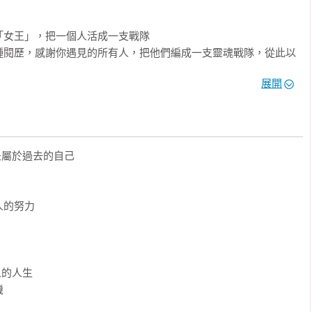
「女王」，把一個人活成一支戰隊

種閱歷，感謝你遇見的所有人，把他們編成一支靈魂戰隊，從此以
征北戰。一個人唯有經歷過歲月的洗禮，才能活得像一支隊伍，這
展開
要越來越大！

而是視野和心境、勇氣和底氣，」

錯一段路，然後胸有成竹走向想要的人生。多去看世界，你會從中
，是屬於過去的自己

多元價值。比起盲目從眾、滿足虛榮，你永遠會明白自己要什麼，
的努力

我喜歡」！

能擺脫別人給你的期待，找到自己的真正價值，那是比嫁入豪門爽
人的人生

輕？



時的篤定，成長路上最珍貴的，就是積累的豐富閱歷，讓一顆心變