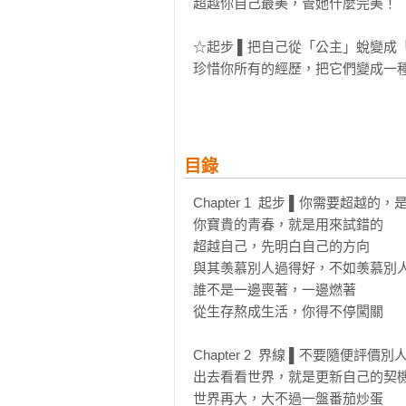
超越你自己最美，管她什麼完美！

☆起步 ▌把自己從「公主」蛻變成
珍惜你所有的經歷，把它們變成一
後，那些好的壞的，都會跟著你南
是成長的大人氣場。

☆勇氣 ▌到處碰撞吧，你的世界當然
目錄
「女人，最輸不起的從來不是男人，
別怕犯錯，寶貴的青春就是用來走
Chapter 1  起步 ▌你需要超越的
了解生活的意義，更能接納、尊重
你寶貴的青春，就是用來試錯的  

再無所謂糾結。

超越自己，先明白自己的方向

與其羡慕別人過得好，不如羡慕別人
☆原則 ▌最貴的「奢侈品」，不過「
誰不是一邊喪著，一邊燃著

只有當你敢於不斷更新自己，你才
從生存熬成生活，你得不停闖關

一百倍的事。

Chapter 2  界線 ▌不要隨便評價別
☆閱歷 ▌即便有時光機，誰捨得變年
出去看看世界，就是更新自己的契機 
青春有青春時的美妙，成熟有成熟
世界再大，大不過一盤番茄炒蛋 
