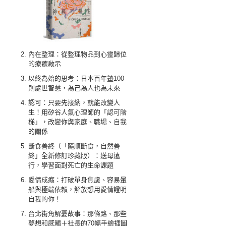
內在整理：從整理物品到心靈歸位
的療癒啟示
以終為始的思考：日本百年塾100
則處世智慧，為己為人也為未來
認可：只要先接納，就能改變人
生！用矽谷人氣心理師的「認可階
梯」，改變你與家庭、職場、自我
的關係
斷食善終（「隨順斷食，自然善
終」全新修訂珍藏版）：送母遠
行，學習面對死亡的生命課題
愛情成癮：打破單身焦慮、容易暈
船與極端依賴，解放想用愛情證明
自我的你！
台北街角解憂故事：那條路、那些
夢想和感觸＋社長的70幅手繪插圖